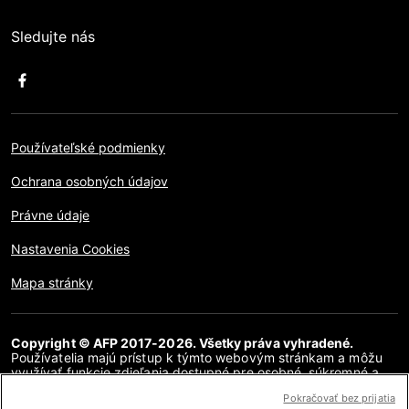
Sledujte nás
Používateľské podmienky
Ochrana osobných údajov
Právne údaje
Nastavenia Cookies
Mapa stránky
Copyright © AFP 2017-2026. Všetky práva vyhradené.
Používatelia majú prístup k týmto webovým stránkam a môžu
využívať funkcie zdieľania dostupné pre osobné, súkromné a
nekomerčné účely. Akékoľvek iné použitie, najmä akákoľvek
Pokračovať bez prijatia
reprodukcia, komunikácia pre verejnosť alebo distribúcia