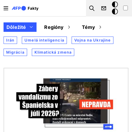
Skočiť na hlavný obsah
Tmavý
Fakty
Search
režim
Dôležité
Regióny
Témy
Irán
Umelá inteligencia
Vojna na Ukrajine
Migrácia
Klimatická zmena
Obrázok