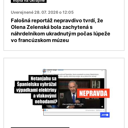
Vojna na Ukrajine
Uverejnené 28. 07. 2026 o 12:05
Falošná reportáž nepravdivo tvrdí, že
Olena Zelenská bola zachytená s
náhrdelníkom ukradnutým počas lúpeže
vo francúzskom múzeu
Obrázok