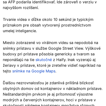
sa AFP podarila identifikovať. Ide zároveň o verziu v
najvyššom rozlíšení.
Trvanie videa v dĺžke okolo 10 sekúnd je typickým
príznakom pre obsah vytvorený prostredníctvom
umelej inteligencie.
Miesto zobrazené vo virálnom videu sa nepodobá na
snímky prístavu v službe Google Street View. Výškové
budovy pri prístave pôsobia genericky a tvarom sa
neponášajú na tie
skutočné
z Haify. Inak vyzerajú aj
žeriavy v prístave, ktoré je zreteľne vidieť napríklad na
tejto
snímke na Google Maps
.
Ďalšou nezrovnalosťou je zdanlivá prílišná blízkosť
obytných domov od kontajnerov v nákladnom prístave.
Neštandardným prvkom je aj prítomnosť výsostne
modrých a červených kontajnerov, hoci v prístave v
skutočnosti nájdeme kontajnery množstva rôznych