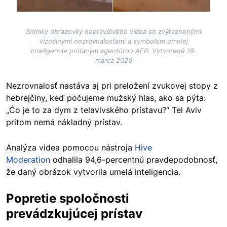
Snímky obrazovky nepravdivého videa so zvýraznenými
vizuálnymi nezrovnalosťami a symbolom umelej
inteligencie pridaným agentúrou AFP. Vytvorené 19.
marca 2026
Nezrovnalosť nastáva aj pri preložení zvukovej stopy z
hebrejčiny, keď počujeme mužský hlas, ako sa pýta:
„Ćo je to za dym z telavivského prístavu?“ Tel Aviv
pritom nemá nákladný prístav.
Analýza videa pomocou nástroja
Hive
Moderation
odhalila 94,6-percentnú pravdepodobnosť,
že daný obrázok vytvorila umelá inteligencia.
Popretie spoločnosti
prevádzkujúcej prístav