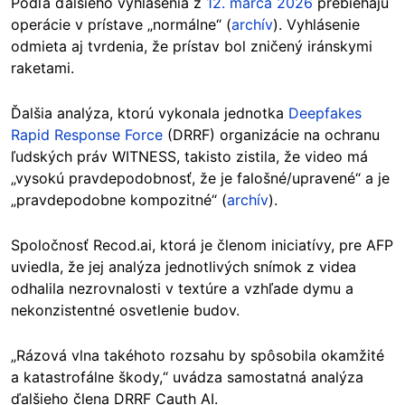
Podľa ďalšieho vyhlásenia z
12. marca 2026
prebiehajú
operácie v prístave „normálne“ (
archív
). Vyhlásenie
odmieta aj tvrdenia, že prístav bol zničený iránskymi
raketami.
Ďalšia analýza, ktorú vykonala jednotka
Deepfakes
Rapid Response Force
(DRRF) organizácie na ochranu
ľudských práv WITNESS, takisto zistila, že video má
„vysokú pravdepodobnosť, že je falošné/upravené“ a je
„pravdepodobne kompozitné“ (
archív
).
Spoločnosť Recod.ai, ktorá je členom iniciatívy, pre AFP
uviedla, že jej analýza jednotlivých snímok z videa
odhalila nezrovnalosti v textúre a vzhľade dymu a
nekonzistentné osvetlenie budov.
„Rázová vlna takéhoto rozsahu by spôsobila okamžité
a katastrofálne škody,“ uvádza samostatná analýza
ďalšieho člena DRRF Cauth AI.