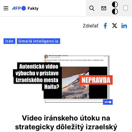
Skočiť na hlavný obsah
Tmavý
Fakty
Search
režim
Primárne karty
Zdieľať
Irán
Umelá inteligencia
Video iránskeho útoku na
strategicky dôležitý izraelský