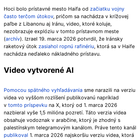
Hoci bolo prístavné mesto Haifa od
začiatku vojny
často terčom útokov
, pričom sa nachádza v krížovej
paľbe z Libanonu aj Iránu, video, ktoré koluje,
nezobrazuje explóziu v tomto prístavnom meste
(
archív
). Izrael 19. marca 2026 potvrdil, že Iránsky
raketový útok
zasiahol ropnú rafinériu
, ktorá sa v Haife
nachádza neďaleko nákladného prístavu.
Video vytvorené AI
Pomocou spätného vyhľadávania
sme narazili na verziu
videa vo vyššom rozlíšení publikovanú napríklad
v
tomto príspevku
na X
, ktorý od 1. marca 2026
nazbieral vyše 1,5 milióna pozretí. Táto verzia videa
obsahuje vodoznak v arabčine, ktorý je zhodný s
palestínskym telegramovým kanálom. Práve tento kanál
publikoval
1. marca 2026 najskoršiu verziu videa, ktorá