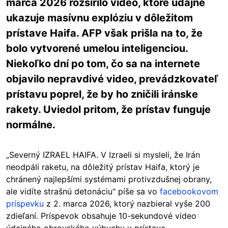
marca 2026 rozšírilo video, ktoré údajne
ukazuje masívnu explóziu v dôležitom
prístave Haifa. AFP však prišla na to, že
bolo vytvorené umelou inteligenciou.
Niekoľko dní po tom, čo sa na internete
objavilo nepravdivé video, prevádzkovateľ
prístavu poprel, že by ho zničili iránske
rakety. Uviedol pritom, že prístav funguje
normálne.
„Severný IZRAEL HAIFA. V Izraeli si mysleli, že Irán
neodpáli raketu, na dôležitý prístav Haifa, ktorý je
chránený najlepšími systémami protivzdušnej obrany,
ale vidíte strašnú detonáciu" píše sa vo
facebookovom
príspevku
z 2. marca 2026, ktorý nazbieral vyše 200
zdieľaní. Príspevok obsahuje 10-sekundové video