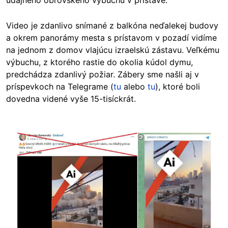
údajného obrovského výbuchu v prístave.
Video je zdanlivo snímané z balkóna neďalekej budovy
a okrem panorámy mesta s prístavom v pozadí vidíme
na jednom z domov vlajúcu izraelskú zástavu. Veľkému
výbuchu, z ktorého rastie do okolia kúdol dymu,
predchádza zdanlivý požiar. Zábery sme našli aj v
príspevkoch na Telegrame (
tu
alebo
tu
), ktoré boli
dovedna videné vyše 15-tisíckrát.
Image