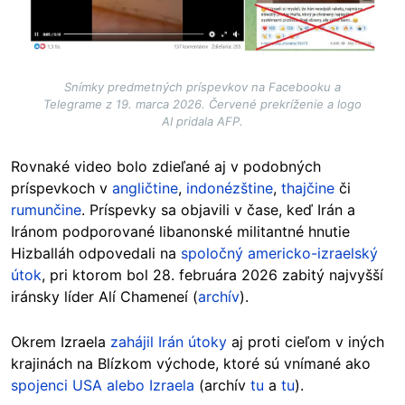
Snímky predmetných príspevkov na Facebooku a
Telegrame z 19. marca 2026. Červené prekríženie a logo
AI pridala AFP.
Rovnaké video bolo zdieľané aj v podobných
príspevkoch v
angličtine
,
indonézštine
,
thajčine
či
rumunčine
. Príspevky sa objavili v čase, keď Irán a
Iránom podporované libanonské militantné hnutie
Hizballáh odpovedali na
spoločný americko-izraelský
útok
, pri ktorom bol 28. februára 2026 zabitý najvyšší
iránsky líder Alí Chameneí (
archív
).
Okrem Izraela
zahájil Irán útoky
aj proti cieľom v iných
krajinách na Blízkom východe, ktoré sú vnímané ako
spojenci USA alebo Izraela
(archív
tu
a
tu
).