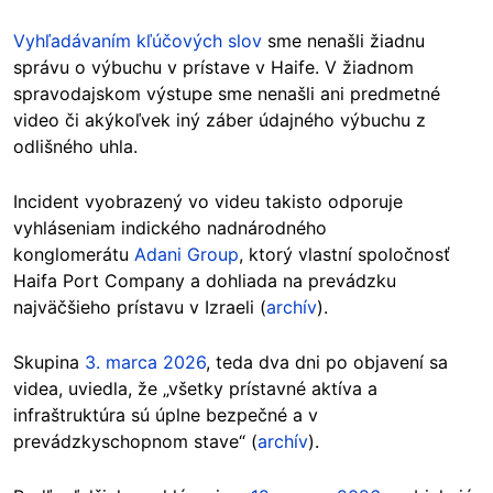
Vyhľadávaním kľúčových slov
sme nenašli žiadnu
správu o výbuchu v prístave v Haife. V žiadnom
spravodajskom výstupe sme nenašli ani predmetné
video či akýkoľvek iný záber údajného výbuchu z
odlišného uhla.
Incident vyobrazený vo videu takisto odporuje
vyhláseniam indického nadnárodného
konglomerátu
Adani Group
, ktorý vlastní spoločnosť
Haifa Port Company a dohliada na prevádzku
najväčšieho prístavu v Izraeli (
archív
).
Skupina
3. marca 2026
, teda dva dni po objavení sa
videa, uviedla, že „všetky prístavné aktíva a
infraštruktúra sú úplne bezpečné a v
prevádzkyschopnom stave“ (
archív
).