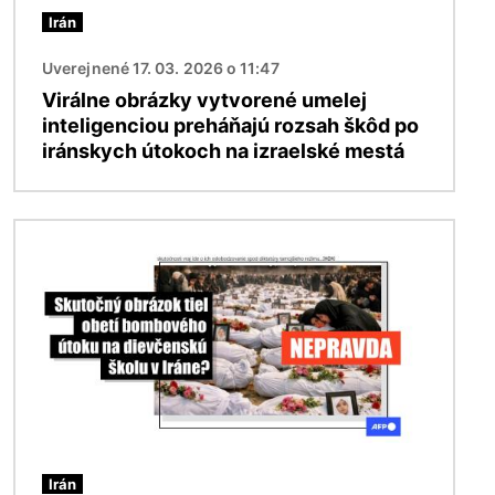
Irán
Uverejnené 17. 03. 2026 o 11:47
Virálne obrázky vytvorené umelej
inteligenciou preháňajú rozsah škôd po
iránskych útokoch na izraelské mestá
Obrázok
Irán