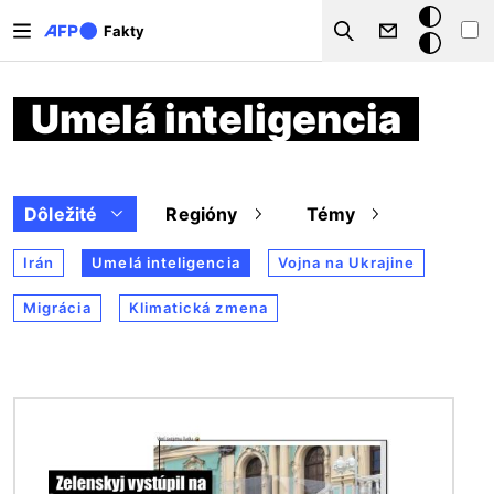
Skočiť na hlavný obsah
Tmavý
Fakty
Search
režim
Umelá inteligencia
Dôležité
Regióny
Témy
Irán
Umelá inteligencia
Vojna na Ukrajine
Migrácia
Klimatická zmena
Obrázok