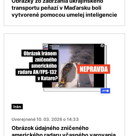
Obrázky zo zadržania ukrajinského
transportu peňazí v Maďarsku boli
vytvorené pomocou umelej inteligencie
Obrázok
Irán
Uverejnené 10. 03. 2026 o 14:33
Obrázok údajného zničeného
amerického radaru včasného varovania