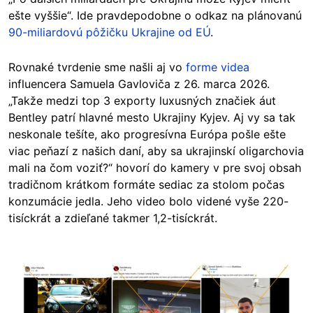
ešte vyššie“. Ide pravdepodobne o odkaz na plánovanú
90-miliardovú pôžičku Ukrajine od EÚ
.
Rovnaké tvrdenie sme našli aj vo
forme videa
influencera
Samuela Gavloviča z 26. marca 2026.
„Takže medzi top 3 exporty luxusných značiek áut
Bentley patrí hlavné mesto Ukrajiny Kyjev. Aj vy sa tak
neskonale tešíte, ako progresívna Európa pošle ešte
viac peňazí z našich daní, aby sa ukrajinskí oligarchovia
mali na čom voziť?“ hovorí do kamery v pre svoj obsah
tradičnom krátkom formáte sediac za stolom počas
konzumácie jedla. Jeho video bolo videné vyše 220-
tisíckrát a zdieľané takmer 1,2-tisíckrát.
Image