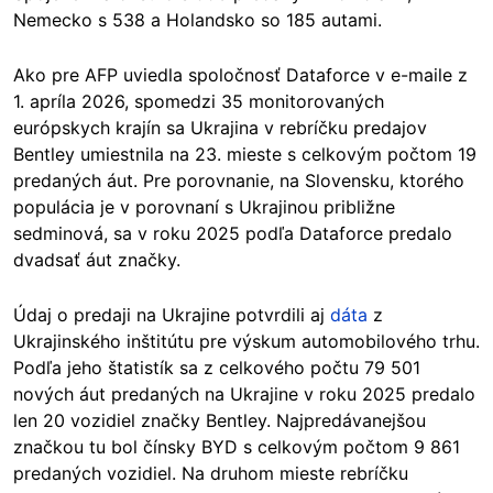
Nemecko s 538 a Holandsko so 185 autami.
Ako pre AFP uviedla spoločnosť Dataforce v e-maile z
1. apríla 2026, spomedzi 35 monitorovaných
európskych krajín sa Ukrajina v rebríčku predajov
Bentley umiestnila na 23. mieste s celkovým počtom 19
predaných áut. Pre porovnanie, na Slovensku, ktorého
populácia je v porovnaní s Ukrajinou približne
sedminová, sa v roku 2025 podľa Dataforce predalo
dvadsať áut značky.
Údaj o predaji na Ukrajine potvrdili aj
dáta
z
Ukrajinského inštitútu pre výskum automobilového trhu.
Podľa jeho štatistík sa z celkového počtu 79 501
nových áut predaných na Ukrajine v roku 2025 predalo
len 20 vozidiel značky Bentley. Najpredávanejšou
značkou tu bol čínsky BYD s celkovým počtom 9 861
predaných vozidiel. Na druhom mieste rebríčku