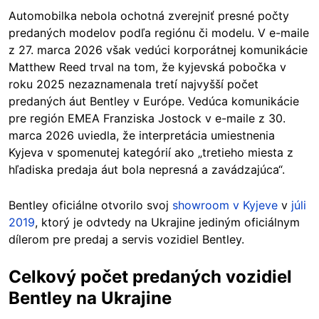
Automobilka nebola ochotná zverejniť presné počty
predaných modelov podľa regiónu či modelu. V e-maile
z 27. marca 2026 však vedúci korporátnej komunikácie
Matthew Reed trval na tom, že kyjevská pobočka v
roku 2025 nezaznamenala tretí najvyšší počet
predaných áut Bentley v Európe. Vedúca komunikácie
pre región EMEA Franziska Jostock v e-maile z 30.
marca 2026 uviedla, že interpretácia umiestnenia
Kyjeva v spomenutej kategórií ako „tretieho miesta z
hľadiska predaja áut bola nepresná a zavádzajúca“.
Bentley oficiálne otvorilo svoj
showroom v Kyjeve
v
júli
2019
, ktorý je odvtedy na Ukrajine jediným oficiálnym
dílerom pre predaj a servis vozidiel Bentley.
Celkový počet predaných vozidiel
Bentley na Ukrajine