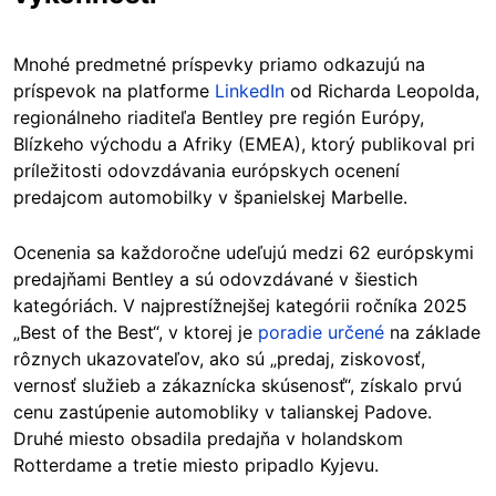
Mnohé predmetné príspevky priamo odkazujú na
príspevok na platforme
LinkedIn
od Richarda Leopolda,
regionálneho riaditeľa Bentley pre región Európy,
Blízkeho východu a Afriky (EMEA), ktorý publikoval pri
príležitosti odovzdávania európskych ocenení
predajcom automobilky v španielskej Marbelle.
Ocenenia sa každoročne udeľujú medzi 62 európskymi
predajňami Bentley a sú odovzdávané v šiestich
kategóriách. V najprestížnejšej kategórii ročníka 2025
„Best of the Best“, v ktorej je
poradie určené
na základe
rôznych ukazovateľov, ako sú „predaj, ziskovosť,
vernosť služieb a zákaznícka skúsenosť“, získalo prvú
cenu zastúpenie automobliky v talianskej Padove.
Druhé miesto obsadila predajňa v holandskom
Rotterdame a tretie miesto pripadlo Kyjevu.