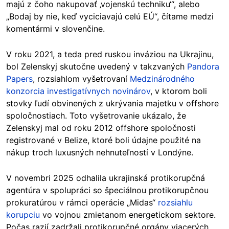
majú z čoho nakupovať ‚vojenskú techniku‘“, alebo
„Bodaj by nie, keď vyciciavajú celú EÚ“, čítame medzi
komentármi v slovenčine.
V roku 2021, a teda pred ruskou inváziou na Ukrajinu,
bol Zelenskyj skutočne uvedený v takzvaných
Pandora
Papers
, rozsiahlom vyšetrovaní
Medzinárodného
konzorcia investigatívnych novinárov
, v ktorom boli
stovky ľudí obvinených z ukrývania majetku v offshore
spoločnostiach. Toto vyšetrovanie ukázalo, že
Zelenskyj mal od roku 2012 offshore spoločnosti
registrované v Belize, ktoré boli údajne použité na
nákup troch luxusných nehnuteľností v Londýne.
V novembri 2025 odhalila ukrajinská protikorupčná
agentúra v spolupráci so špeciálnou protikorupčnou
prokuratúrou v rámci operácie „Midas“
rozsiahlu
korupciu
vo vojnou zmietanom energetickom sektore.
Počas razií zadržali protikorupčné orgány viacerých