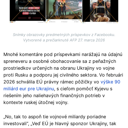
Snímky obrazovky predmetných príspevkov z Facebooku.
Vytvorené a prečiarknuté AFP 27. marca 2026
Mnohé komentáre pod príspevkami narážajú na údajnú
spreneveru a osobné obohacovanie sa z peňažných
prostriedkov určených na obranu Ukrajiny vo vojne
proti Rusku a podporu jej civilného sektora. Vo februári
2026 schválila EÚ právny rámec pôžičky vo
výške 90
miliárd eur pre Ukrajinu
, s cieľom pomôcť Kyjevu s
riešením jeho naliehavých finančných potrieb v
kontexte ruskej útočnej vojny.
„No, tak to aspoň tie vojnové miliardy poriadne
investovali“, „Veď EÚ je hlavný sponzor Ukrajiny, tak