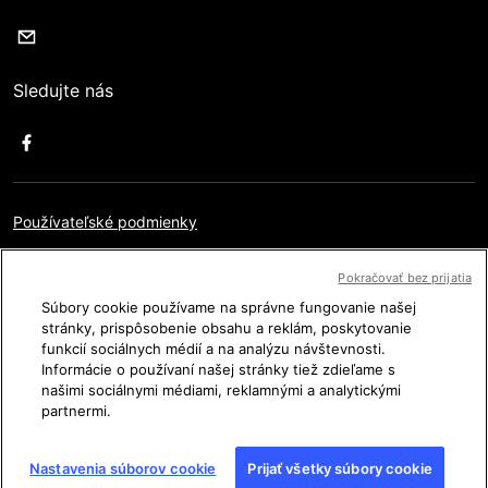
Sledujte nás
Používateľské podmienky
Ochrana osobných údajov
Pokračovať bez prijatia
Právne údaje
Súbory cookie používame na správne fungovanie našej
stránky, prispôsobenie obsahu a reklám, poskytovanie
Nastavenia Cookies
funkcií sociálnych médií a na analýzu návštevnosti.
Informácie o používaní našej stránky tiež zdieľame s
Mapa stránky
našimi sociálnymi médiami, reklamnými a analytickými
partnermi.
Copyright © AFP 2017-2026. Všetky práva vyhradené.
Nastavenia súborov cookie
Prijať všetky súbory cookie
Používatelia majú prístup k týmto webovým stránkam a môžu