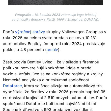
Fotografia z 10. januára 2023 zobrazuje logo britskej
automobilky Bentley v Paríži. (AFP / Emmanuel DUNAND)
Podľa
výročnej správy
skupiny Volkswagen Group sa v
roku 2025 na celom svete predalo celkovo 10 131
automobilov Bentley, čo oproti roku 2024 predstavuje
pokles o 4,8 percenta (
archív
).
Zástupcovia Bentley uviedli, že v súlade s firemnou
politikou nezverejňujú konkrétne údaje o predaji
vozidiel vzťahujúce sa na konkrétne regióny a krajiny.
Nemecká analytická a prieskumná spoločnosť
Dataforce
, ktorá sa špecializuje na automobilový trh,
vypočítala, že Bentley v roku 2025 predalo naprieč 35
európskymi krajinami 2 819 nových automobilov. Podľa
spoločnosti Dataforce boli tromi najväčšími trhmi
Spojené kráľovstvo s 993 predanými vozidlami,