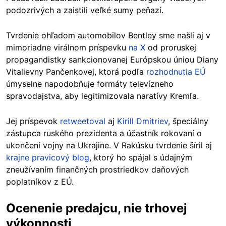
podozrivých a zaistili veľké sumy peňazí.
Tvrdenie ohľadom automobilov Bentley sme našli aj v
mimoriadne virálnom príspevku
na X
od proruskej
propagandistky sankcionovanej Európskou úniou Diany
Vitalievny Pančenkovej, ktorá podľa
rozhodnutia EÚ
úmyselne napodobňuje formáty televízneho
spravodajstva, aby legitimizovala naratívy Kremľa.
Jej príspevok
retweetoval
aj
Kirill Dmitriev
, špeciálny
zástupca ruského prezidenta a účastník rokovaní o
ukončení vojny na Ukrajine. V Rakúsku tvrdenie šíril aj
krajne pravicový blog
, ktorý ho spájal s údajným
zneužívaním finančných prostriedkov daňových
poplatníkov z EÚ.
Ocenenie predajcu, nie trhovej
výkonnosti