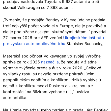
predajov nasledovala Toyota s 9 687 autami a tretí
skončil Volkswagen so 7 398 autami.
„Tvrdenie, že predajňa Bentley v Kyjeve údajne predala
tretí najvyšší počet vozidiel v Európe, nie je pravdivé a
nie je podložené nijakými skutočnými dátami,“ povedal
27. marca 2026 pre AFP vedúci
Ukrajinského inštitútu
pre výskum automobilového trhu
Stanislav Buchackyj.
Materská spoločnosť Volkswagen vo svojej výročnej
správe za rok 2025
naznačila
, že nedúfa v žiadne
výrazné zvýšenie predaja áut v roku 2026. „Celkové
vyhliadky rastu sú navyše brzdené pokračujúcim
geopolitickým napätím a konfliktmi; riziká vyplývajú
najmä z konfliktu medzi Ruskom a Ukrajinou a z
konfrontácií na Blízkom východe (...),“ uvádza
automobilka.
Na šírenie zavádzajúceho tvrdenia o predaji áut Bentley