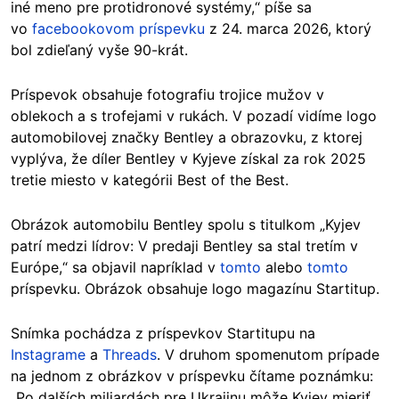
iné meno pre protidronové systémy,“ píše sa
vo
facebookovom príspevku
z 24. marca 2026, ktorý
bol zdieľaný vyše 90-krát.
Príspevok obsahuje fotografiu trojice mužov v
oblekoch a s trofejami v rukách. V pozadí vidíme logo
automobilovej značky Bentley a obrazovku, z ktorej
vyplýva, že díler Bentley v Kyjeve získal za rok 2025
tretie miesto v kategórii Best of the Best.
Obrázok automobilu Bentley spolu s titulkom „Kyjev
patrí medzi lídrov: V predaji Bentley sa stal tretím v
Európe,“ sa objavil napríklad v
tomto
alebo
tomto
príspevku. Obrázok obsahuje logo magazínu Startitup.
Snímka pochádza z príspevkov Startitupu na
Instagrame
a
Threads
. V druhom spomenutom prípade
na
jednom z obrázkov v príspevku čítame poznámku:
„Po dalších miliardách pre Ukrajinu môže Kyjev mieriť