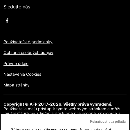
Sledujte nás
Používateľské podmienky
Ochrana osobných údajov
Právne údaje
Nastavenia Cookies
Mapa stránky
Copyright © AFP 2017-2026. Všetky práva vyhradené.
Používatelia majú prístup k týmto webovým stránkam a môžu
využívať funkcie zdieľania dostupné pre osobné, súkromné a
nekomerčné účely. Akékoľvek iné použitie, najmä akákoľvek
Pokračovať bez prijatia
reprodukcia, komunikácia pre verejnosť alebo distribúcia
obsahu tejto webovej stránky, či už v celku alebo čiastočne, na
Súbory cookie používame na správne fungovanie našej