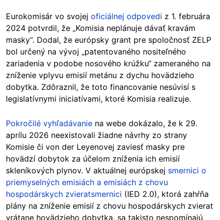
Eurokomisár vo svojej
oficiálnej odpovedi
z 1. februára
2024 potvrdil, že „Komisia neplánuje dávať kravám
masky“. Dodal, že európsky grant pre spoločnosť ZELP
bol určený na vývoj „patentovaného nositeľného
zariadenia v podobe nosového krúžku“ zameraného na
zníženie vplyvu emisií metánu z dychu hovädzieho
dobytka. Zdôraznil, že toto financovanie nesúvisí s
legislatívnymi iniciatívami, ktoré Komisia realizuje.
Pokročilé vyhľadávanie
na webe dokázalo, že k 29.
aprílu 2026 neexistovali žiadne návrhy zo strany
Komisie či von der Leyenovej zaviesť masky pre
hovädzí dobytok za účelom zníženia ich emisií
skleníkových plynov. V aktuálnej európskej
smernici o
priemyselných emisiách a emisiách z chovu
hospodárskych zvieratsmernici
(IED 2.0), ktorá zahŕňa
plány na zníženie emisií z chovu hospodárskych zvierat
vrátane hovädzieho dobytka, sa takisto nespomínajú