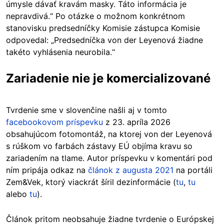
úmysle dávať kravám masky. Táto informácia je
nepravdivá.“ Po otázke o možnom konkrétnom
stanovisku predsedníčky Komisie zástupca Komisie
odpovedal: „Predsedníčka von der Leyenová žiadne
takéto vyhlásenia neurobila.“
Zariadenie nie je komercializované
Tvrdenie sme v slovenčine našli aj v tomto
facebookovom príspevku
z 23. apríla 2026
obsahujúcom fotomontáž, na ktorej von der Leyenová
s rúškom vo farbách zástavy EÚ objíma kravu so
zariadením na tlame. Autor príspevku v komentári pod
ním pripája odkaz na
článok z augusta 2021
na portáli
Zem&Vek, ktorý viackrát šíril dezinformácie (
tu
,
tu
alebo
tu
).
Článok pritom neobsahuje žiadne tvrdenie o Európskej