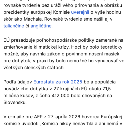
rovnaké tvrdenie bez urážlivého prirovnania a obrázku
prezidentky európskej Komisie
uverejnil
o vyše hodinu
skôr ako Machala. Rovnaké tvrdenie sme našli aj v
taliančine
či
angličtine
.
EÚ presadzuje poľnohospodárske politiky zamerané na
zmierňovanie klimatickej krízy. Hoci by bolo teoreticky
možné, aby navrhla zákon o povinnom nosení masiek
pre dobytok, v praxi by bolo nemožné ho vynucovať vo
všetkých členských štátoch.
Podľa údajov
Eurostatu za rok 2025
bola populácia
hovädzieho dobytka v 27 krajinách EÚ okolo 71,5
milióna kusov, z čoho 412 000 bolo chovaných na
Slovensku.
V e-maile pre AFP z 27. apríla 2026 hovorca Európskej
komisie uviedol: „Komisia nikdy nenavrhla a ani nemá v