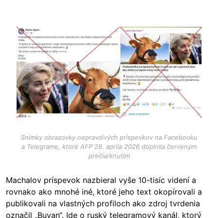
Image
Snímky obrazovky nepravdivých príspevkov na Facebooku
a Telegrame, ktoré AFP 28. apríla 2026 doplnila červeným
prečiarknutím
Machalov príspevok nazbieral vyše 10-tisíc videní a
rovnako ako mnohé iné, ktoré jeho text okopírovali a
publikovali na vlastných profiloch ako zdroj tvrdenia
označil „Buyan“. Ide o ruský telegramový kanál, ktorý