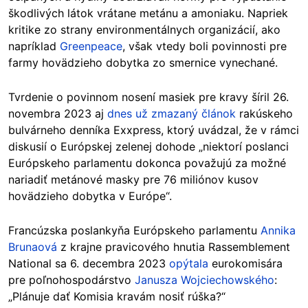
škodlivých látok vrátane metánu a amoniaku. Napriek
kritike zo strany environmentálnych organizácií, ako
napríklad
Greenpeace
, však vtedy boli povinnosti pre
farmy hovädzieho dobytka zo smernice vynechané.
Tvrdenie o povinnom nosení masiek pre kravy šíril 26.
novembra 2023 aj
dnes už zmazaný článok
rakúskeho
bulvárneho denníka Exxpress, ktorý uvádzal, že v rámci
diskusií o Európskej zelenej dohode „niektorí poslanci
Európskeho parlamentu dokonca považujú za možné
nariadiť metánové masky pre 76 miliónov kusov
hovädzieho dobytka v Európe“.
Francúzska poslankyňa Európskeho parlamentu
Annika
Brunaová
z krajne pravicového hnutia Rassemblement
National sa 6. decembra 2023
opýtala
eurokomisára
pre poľnohospodárstvo
Janusza Wojciechowského
:
„Plánuje dať Komisia kravám nosiť rúška?“