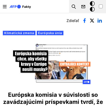
Skočiť na hlavný obsah
Tmavý
Fakty
Search
režim
Primárne karty
Zdieľať
Klimatická zmena
Európska únia
Európska komisia v súvislosti so
zavádzajúcimi príspevkami tvrdí, že