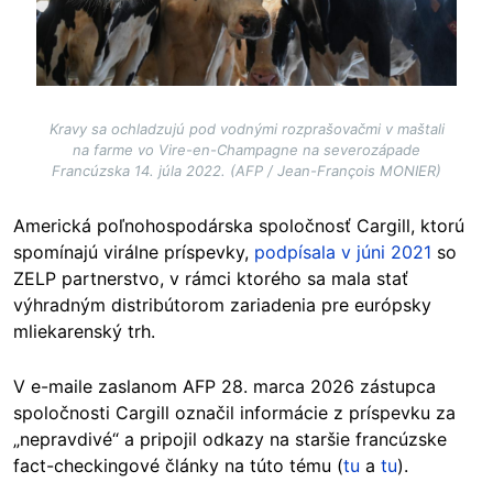
Kravy sa ochladzujú pod vodnými rozprašovačmi v maštali
na farme vo Vire-en-Champagne na severozápade
Francúzska 14. júla 2022. (AFP / Jean-François MONIER)
Americká poľnohospodárska spoločnosť Cargill, ktorú
spomínajú virálne príspevky,
podpísala v júni 2021
so
ZELP partnerstvo, v rámci ktorého sa mala stať
výhradným distribútorom zariadenia pre európsky
mliekarenský trh.
V e-maile zaslanom AFP 28. marca 2026 zástupca
spoločnosti Cargill označil informácie z príspevku za
„nepravdivé“ a pripojil odkazy na staršie francúzske
fact-checkingové články na túto tému (
tu
a
tu
).