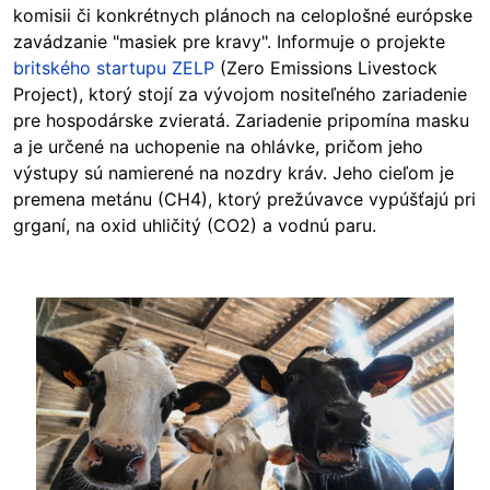
komisii či konkrétnych plánoch na celoplošné európske
zavádzanie "masiek pre kravy". Informuje o projekte
britského startupu ZELP
(Zero Emissions Livestock
Project), ktorý stojí za vývojom nositeľného zariadenie
pre hospodárske zvieratá. Zariadenie pripomína masku
a je určené na uchopenie na ohlávke, pričom jeho
výstupy sú namierené na nozdry kráv. Jeho cieľom je
premena metánu (CH4), ktorý prežúvavce vypúšťajú pri
grganí, na oxid uhličitý (CO2) a vodnú paru.
Image