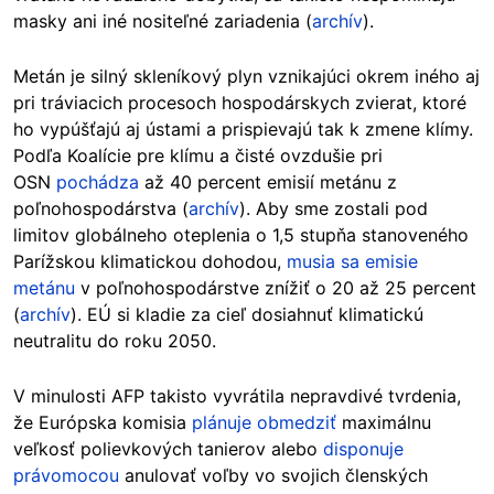
masky ani iné nositeľné zariadenia (
archív
).
Metán je silný skleníkový plyn vznikajúci okrem iného aj
pri tráviacich procesoch hospodárskych zvierat, ktoré
ho vypúšťajú aj ústami a prispievajú tak k zmene klímy.
Podľa Koalície pre klímu a čisté ovzdušie pri
OSN
pochádza
až 40 percent emisií metánu z
poľnohospodárstva (
archív
). Aby sme zostali pod
limitov globálneho oteplenia o 1,5 stupňa stanoveného
Parížskou klimatickou dohodou,
musia sa emisie
metánu
v poľnohospodárstve znížiť o 20 až 25 percent
(
archív
). EÚ si kladie za cieľ dosiahnuť klimatickú
neutralitu do roku 2050.
V minulosti AFP takisto vyvrátila nepravdivé tvrdenia,
že Európska komisia
plánuje obmedziť
maximálnu
veľkosť polievkových tanierov alebo
disponuje
právomocou
anulovať voľby vo svojich členských