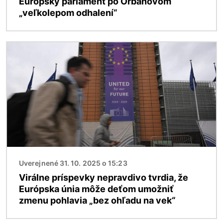
Európsky parlament po Orbánovom
„veľkolepom odhalení“
Obrázok
Uverejnené 31. 10. 2025 o 15:23
Virálne príspevky nepravdivo tvrdia, že
Európska únia môže deťom umožniť
zmenu pohlavia „bez ohľadu na vek“