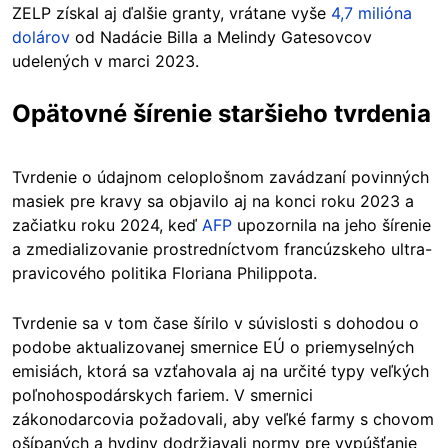
ZELP získal aj ďalšie granty, vrátane vyše
4,7 milióna
dolárov
od Nadácie Billa a Melindy Gatesovcov
udelených v marci 2023.
Opätovné šírenie staršieho tvrdenia
Tvrdenie o údajnom celoplošnom zavádzaní povinných
masiek pre kravy sa objavilo aj na konci roku 2023 a
začiatku roku 2024, keď
AFP
upozornila na jeho šírenie
a zmedializovanie prostredníctvom francúzskeho ultra-
pravicového politika Floriana Philippota.
Tvrdenie sa v tom čase šírilo v súvislosti s dohodou o
podobe aktualizovanej smernice EÚ o priemyselných
emisiách, ktorá sa vzťahovala aj na určité typy veľkých
poľnohospodárskych fariem. V smernici
zákonodarcovia požadovali, aby veľké farmy s chovom
ošípaných a hydiny dodržiavali normy pre vypúšťanie