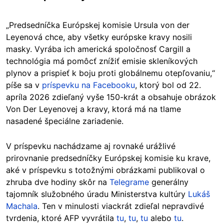
„Predsedníčka Európskej komisie Ursula von der
Leyenová chce, aby všetky európske kravy nosili
masky. Vyrába ich americká spoločnosť Cargill a
technológia má pomôcť znížiť emisie skleníkových
plynov a prispieť k boju proti globálnemu otepľovaniu,“
píše sa v
príspevku na Facebooku
, ktorý bol od 22.
apríla 2026 zdieľaný vyše 150-krát a obsahuje obrázok
Von Der Leyenovej a kravy, ktorá má na tlame
nasadené špeciálne zariadenie.
V príspevku nachádzame aj rovnaké urážlivé
prirovnanie predsedníčky Európskej komisie ku krave,
aké v príspevku s totožnými obrázkami publikoval o
zhruba dve hodiny skôr na
Telegrame
generálny
tajomník služobného úradu Ministerstva kultúry
Lukáš
Machala
. Ten v minulosti viackrát zdieľal nepravdivé
tvrdenia, ktoré AFP vyvrátila
tu
,
tu
,
tu
alebo
tu
.