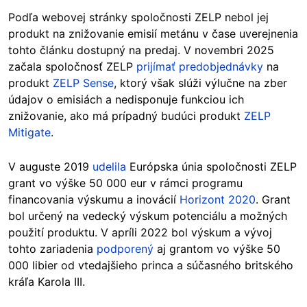
Podľa webovej stránky spoločnosti ZELP nebol jej
produkt na znižovanie emisií metánu v čase uverejnenia
tohto článku dostupný na predaj. V novembri 2025
začala spoločnosť ZELP
prijímať predobjednávky
na
produkt
ZELP Sense
, ktorý však slúži výlučne na zber
údajov o emisiách a nedisponuje funkciou ich
znižovanie, ako má prípadný budúci produkt
ZELP
Mitigate
.
V auguste 2019
udelila
Európska únia spoločnosti ZELP
grant vo výške 50 000 eur v rámci programu
financovania výskumu a inovácií
Horizont 2020
. Grant
bol určený na vedecký výskum potenciálu a možných
použití produktu. V apríli 2022 bol výskum a vývoj
tohto zariadenia
podporený
aj grantom vo výške 50
000 libier od vtedajšieho princa a súčasného britského
kráľa Karola III.