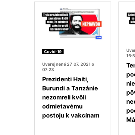
Obrázok
Obráz
Uver
Covid-19
16:
Uverejnené 27. 07. 2021 o
Te
07:23
po
Prezidenti Haiti,
ni
Burundi a Tanzánie
pô
nezomreli kvôli
ne
odmietavému
po
postoju k vakcínam
Má