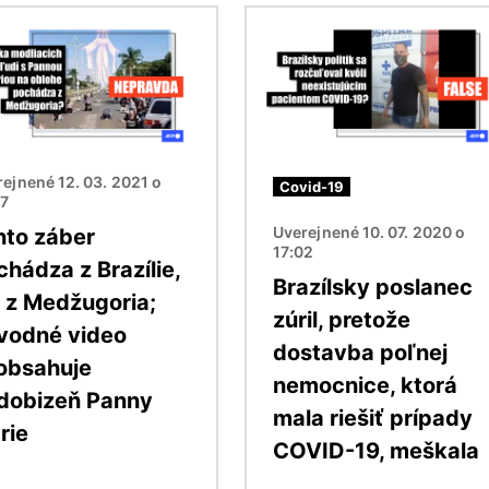
ok
Obrázok
ejnené 12. 03. 2021 o
Covid-19
57
Uverejnené 10. 07. 2020 o
nto záber
17:02
chádza z Brazílie,
Brazílsky poslanec
e z Medžugoria;
zúril, pretože
vodné video
dostavba poľnej
obsahuje
nemocnice, ktorá
dobizeň Panny
mala riešiť prípady
rie
COVID-19, meškala