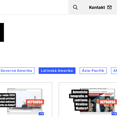
Kontakt
Search
Severná Amerika
Latinská Amerika
Ázia-Pacifik
Af
ok
Obrázok