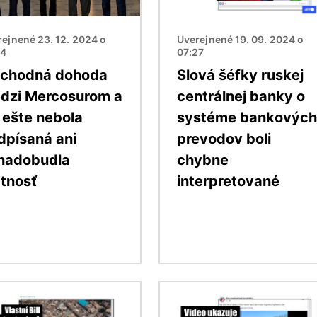
ejnené 23. 12. 2024 o
Uverejnené 19. 09. 2024 o
44
07:27
chodná dohoda
Slová šéfky ruskej
dzi Mercosurom a
centrálnej banky o
 ešte nebola
systéme bankových
dpísaná ani
prevodov boli
nadobudla
chybne
atnosť
interpretované
ok
Obrázok