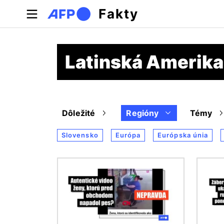
Skočiť na hlavný obsah
Fakty
Latinská Amerika
Dôležité
Regióny
Témy
Slovensko
Európa
Európska únia
Obrázok
Obráz