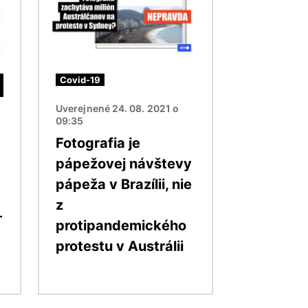
Covid-19
Uverejnené 24. 08. 2021 o
09:35
Fotografia je
pápežovej návštevy
pápeža v Brazílii, nie
z
-
protipandemického
protestu v Austrálii