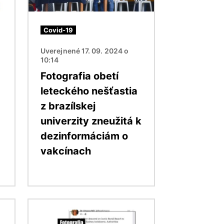
Covid-19
Uverejnené 17. 09. 2024 o
10:14
Fotografia obetí
leteckého nešťastia
z brazílskej
univerzity zneužitá k
dezinformáciám o
vakcínach
Obrázok