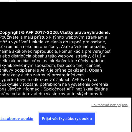
Copyright © AFP 2017-2026. Všetky práva vyhradené.
Používatelia majú prístup k týmto webovým stránkam a
môžu využívať funkcie zdieľania dostupné pre osobné,
súkromné a nekomerčné účely. Akékoľvek iné použitie,
najmä akákoľvek reprodukcia, komunikácia pre verejnosť
alebo distribúcia obsahu tejto webovej stránky, či už v
celku alebo čiastočne, na akékoľvek iné účely a/alebo
akýmkoľvek iným spôsobom, bez osobitnej licenčnej
zmluvy podpísanej s AFP, je prísne zakázaná. Obsah
zobrazený alebo zahrnutý prostredníctvom
hypertextových odkazov v článkoch AFP Fakty sa
poskytuje v rozsahu potrebnom na vysvetlenie overenia
príslušných informácií. Spoločnosť AFP nezískala žiadne
práva od autorov alebo vlastníkov autorských práv k
tomuto obsahu tretích strán a nenesie v tejto súvislosti
žiadnu zodpovednosť. AFP a jej logo sú registrované
Pokračovať bez prijatia
ochranné známky.
ia súborov cookie
Prijať všetky súbory cookie