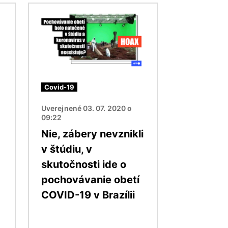
Obrázok
Covid-19
Uverejnené 03. 07. 2020 o
09:22
Nie, zábery nevznikli
v štúdiu, v
skutočnosti ide o
pochovávanie obetí
COVID-19 v Brazílii