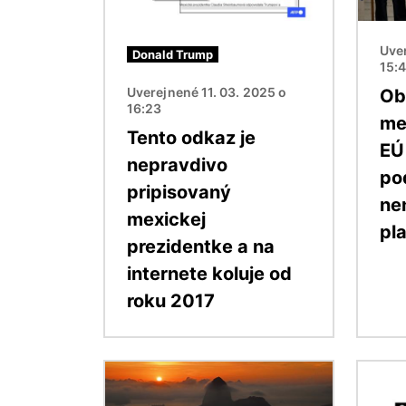
Uver
Donald Trump
15:
Uverejnené 11. 03. 2025 o
Ob
16:23
me
Tento odkaz je
EÚ
nepravdivo
po
pripisovaný
ne
mexickej
pl
prezidentke a na
internete koluje od
roku 2017
Obrázok
Obráz