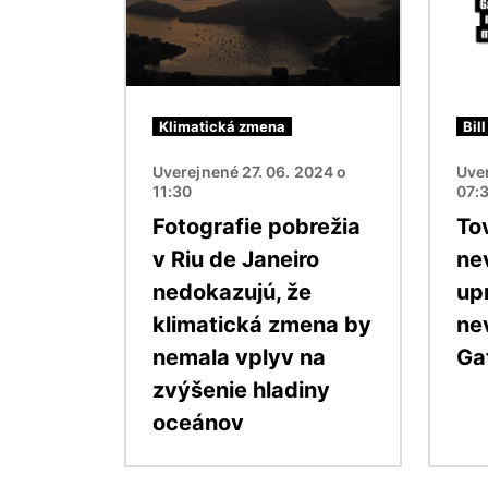
Klimatická zmena
Bil
Uverejnené 27. 06. 2024 o
Uver
11:30
07:
Fotografie pobrežia
To
v Riu de Janeiro
ne
nedokazujú, že
up
klimatická zmena by
nev
nemala vplyv na
Ga
zvýšenie hladiny
oceánov