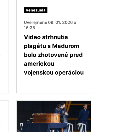
Venezuela
Uverejnené 09. 01. 2026 o
16:35
Video strhnutia
plagátu s Madurom
e
bolo zhotovené pred
americkou
vojenskou operáciou
Obrázok