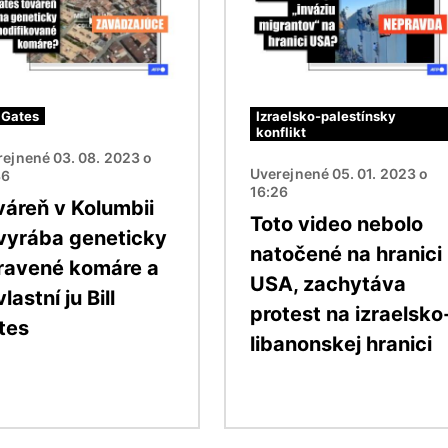
l Gates
Izraelsko-palestínsky
konflikt
ejnené 03. 08. 2023 o
Uverejnené 05. 01. 2023 o
36
16:26
váreň v Kolumbii
Toto video nebolo
vyrába geneticky
natočené na hranici
ravené komáre a
USA, zachytáva
lastní ju Bill
protest na izraelsko
tes
libanonskej hranici