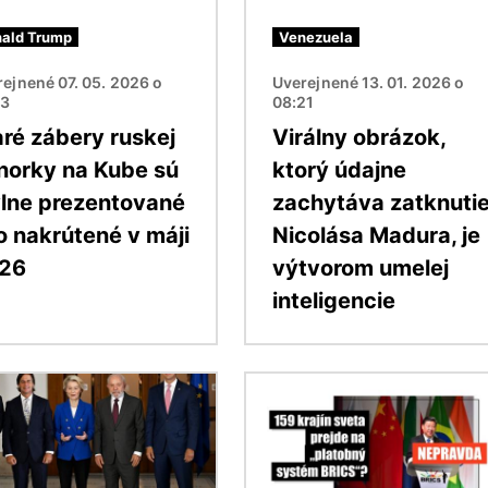
ald Trump
Venezuela
ejnené 07. 05. 2026 o
Uverejnené 13. 01. 2026 o
53
08:21
aré zábery ruskej
Virálny obrázok,
norky na Kube sú
ktorý údajne
lne prezentované
zachytáva zatknuti
o nakrútené v máji
Nicolása Madura, je
26
výtvorom umelej
inteligencie
ok
Obrázok