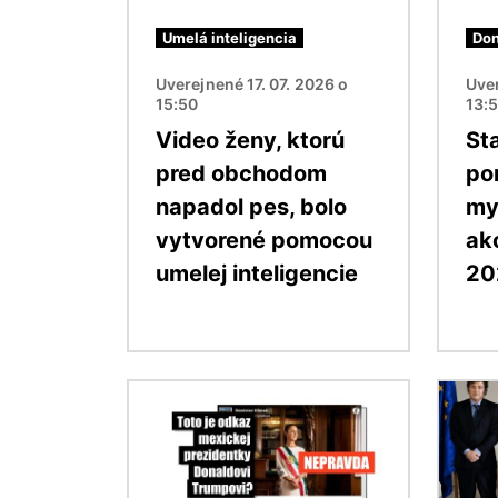
Umelá inteligencia
Don
Uverejnené 17. 07. 2026 o
Uver
15:50
13:
Video ženy, ktorú
St
pred obchodom
po
napadol pes, bolo
my
vytvorené pomocou
ak
umelej inteligencie
20
Obrázok
Obráz