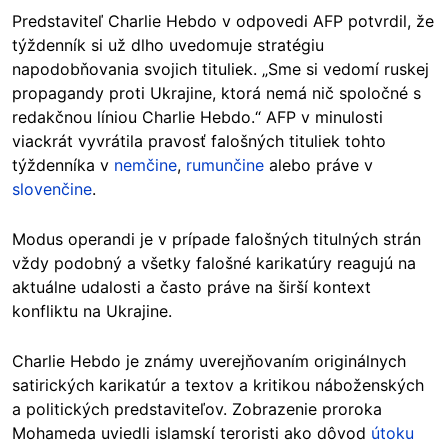
Predstaviteľ Charlie Hebdo v odpovedi AFP potvrdil, že
týždenník si už dlho uvedomuje stratégiu
napodobňovania svojich tituliek. „Sme si vedomí ruskej
propagandy proti Ukrajine, ktorá nemá nič spoločné s
redakčnou líniou Charlie Hebdo.“ AFP v minulosti
viackrát vyvrátila pravosť falošných tituliek tohto
týždenníka v
nemčine
,
rumunčine
alebo práve v
slovenčine
.
Modus operandi je v prípade falošných titulných strán
vždy podobný a všetky falošné karikatúry reagujú na
aktuálne udalosti a často práve na širší kontext
konfliktu na Ukrajine.
Charlie Hebdo je známy uverejňovaním originálnych
satirických karikatúr a textov a kritikou náboženských
a politických predstaviteľov. Zobrazenie proroka
Mohameda uviedli islamskí teroristi ako dôvod
útoku