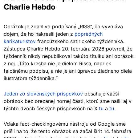
Charlie Hebdo
Obrázok je zdanlivo podpísaný „RISS“, čo vyvoláva
dojem, že ho nakreslil jeden z
popredných
karikaturistov
francúzskeho satirického týždenníka.
Zástupca Charlie Hebdo 20. februára 2026 potvrdil, že
týždenník nikdy nepublikoval takúto titulku ani obrázok
z nej. „Táto kresba nie je dielom Rissa, napriek
falošnému podpisu, a nie je ani úpravou žiadneho diela
ilustrátora týždenníka.“
Jeden zo slovenských príspevkov
obsahuje väčší
obrázok bez orezanej hornej časti, ktorú sme našli aj v
týchto dvoch českých príspevkoch na X
tu
a
tu
.
Vďaka fact-checkingovému nástroju od Google sme
prišli na to, že tento obrázok sa začal šíriť 14. februára