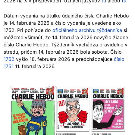
2026 na X v príspevkoch rôznych jazykov
tu
alebo
tu
.
Dátum vydania na titulke údajného čísla Charlie Hebdo
je 14. februára 2026 a číslo vydania je uvedené ako
1752. Pri pohľade do
oficiálneho archívu týždenníka
si
môžeme všimnúť, že 14. februára 2026 nevyšlo žiadne
číslo Charlie Hebdo. Týždenník vychádza pravidelne v
stredu, pričom 14. februára 2026 bola sobota. Číslo
1752
vyšlo 18. februára 2026 a predchádzajúce
číslo
1751
11. februára 2026.
Image