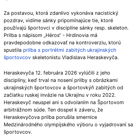
Za postavou, ktorá zdanlivo vykonáva nacistický
pozdrav, vidíme sánky pripomínajúce tie, ktoré
používajú športovci v disciplíne sánky resp. skeleton.
Prilba s nápisom „Héros“ - Hrdinovia má
pravdepodobne odkazovať na kontroverziu, ktorú
spustila
prilba s portrétmi zabitých ukrajinských
športovcov
skeletonistu Vladislava Heraskevyča.
Heraskevyča 12. februára 2026 vylúčili z jeho
disciplíny, keď trval na nosení prilby s obrázkami
ukrajinských športovcov a športovkýň zabitých od
začiatku ruskej invázie na Ukrajinu v roku 2022.
Heraskevyč neuspel ani s odvolaním na Športovom
arbitrážnom súde. Ten dospel k záveru, že
Heraskevyčova prilba porušila smernice
Medzinárodného olympijského výboru o vyjadrovaní sa
športovcov.