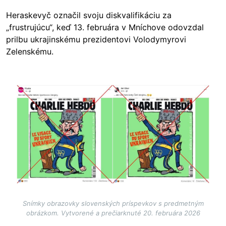
Heraskevyč označil svoju diskvalifikáciu za
„frustrujúcu“, keď 13. februára v Mníchove odovzdal
prilbu ukrajinskému prezidentovi Volodymyrovi
Zelenskému.
Image
Snímky obrazovky slovenských príspevkov s predmetným
obrázkom. Vytvorené a prečiarknuté 20. februára 2026