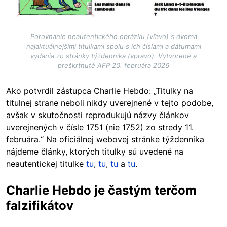
Porovnanie neautentického obrázku (vľavo) s dvoma
najaktuálnejšími titulkami spolu s ich číslami a dátumami
vydania zo stránky týždenníka (vpravo). Vytvorené a
preškrtnuté AFP 20. februára 2026
Ako potvrdil zástupca Charlie Hebdo: „Titulky na
titulnej strane neboli nikdy uverejnené v tejto podobe,
avšak v skutočnosti reprodukujú názvy článkov
uverejnených v čísle 1751 (nie 1752) zo stredy 11.
februára.“ Na oficiálnej webovej stránke týždenníka
nájdeme články, ktorých titulky sú uvedené na
neautentickej titulke
tu
,
tu
,
tu
a
tu
.
Charlie Hebdo je častým terčom
falzifikátov