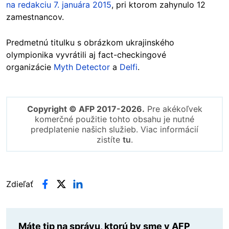
na redakciu 7. januára 2015
, pri ktorom zahynulo 12
zamestnancov.
Predmetnú titulku s obrázkom ukrajinského
olympionika vyvrátili aj fact-checkingové
organizácie
Myth Detector
a
Delfi
.
Copyright © AFP 2017-2026.
Pre akékoľvek
komerčné použitie tohto obsahu je nutné
predplatenie našich služieb. Viac informácií
zistíte
tu
.
Zdieľať
Máte tip na správu, ktorú by sme v AFP