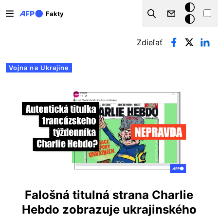
Skočiť na hlavný obsah
Tmavý
Fakty
Search
režim
Primárne karty
Zdieľať
Vojna na Ukrajine
Falošná titulná strana Charlie
Hebdo zobrazuje ukrajinského