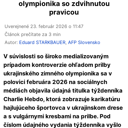
olympionika so zdvihnutou
pravicou
Uverejnené
23. február 2026 o 11:47
Článok prečítate za 3 min
Autor:
Eduard STARKBAUER
,
AFP Slovensko
V súvislosti so široko medializovaným
prípadom kontroverzie ohľadom prilby
ukrajinského zimného olympionika sa v
polovici februára 2026 na sociálnych
médiách objavila údajná titulka týždenníka
Charlie Hebdo, ktorá zobrazuje karikatúru
hajlujúceho športovca v ukrajinskom drese
a s vulgárnymi kresbami na prilbe. Pod
číslom údajného vydania týždenníka vyšlo