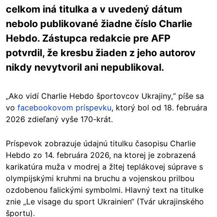
celkom iná titulka a v uvedený dátum
nebolo publikované žiadne číslo Charlie
Hebdo. Zástupca redakcie pre AFP
potvrdil, že kresbu žiaden z jeho autorov
nikdy nevytvoril ani nepublikoval.
„Ako vidí Charlie Hebdo športovcov Ukrajiny,“ píše sa
vo
facebookovom príspevku
, ktorý bol od 18. februára
2026 zdieľaný vyše 170-krát.
Príspevok zobrazuje údajnú titulku časopisu Charlie
Hebdo zo 14. februára 2026, na ktorej je zobrazená
karikatúra muža v modrej a žltej teplákovej súprave s
olympijskými kruhmi na bruchu a vojenskou prilbou
ozdobenou falickými symbolmi. Hlavný text na titulke
znie „Le visage du sport Ukrainien“ (Tvár ukrajinského
športu).