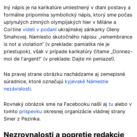
Iný nápis je na karikatúre umiestnený v dlani postavy a
formálne pripomína symbolický nápis, ktorý sme počas
uplynulých zimných olympijských hier v Miláne a
Cortine
videli v podaní
ukrajinskej sánkarky Oleny
Smahovej. Namiesto skutočného nápisu: „remembrance
is not a violation“ (v preklade: pamiatka nie je
priestupok), však v prípade karikatúry čítame „Donnez-
moi de l'argent!“ (v preklade: Dajte mi peniaze!).
Na pravej strane obrázku nachádzame aj zemepisné
súradnice, ktoré označujú
kyjevské Námestie
nezávislosti
.
Rovnaký obrázok sme na Facebooku našli aj
tu
alebo v
tomto
príspevku
okresnej organizácie vládnej strany
Smer z Pezinka.
Nezrovnalosti a popretie redakcie