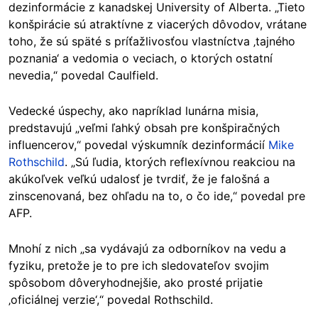
dezinformácie z kanadskej University of Alberta. „Tieto
konšpirácie sú atraktívne z viacerých dôvodov, vrátane
toho, že sú späté s príťažlivosťou vlastníctva ‚tajného
poznania‘ a vedomia o veciach, o ktorých ostatní
nevedia,“ povedal Caulfield.
Vedecké úspechy, ako napríklad lunárna misia,
predstavujú „veľmi ľahký obsah pre konšpiračných
influencerov,“ povedal výskumník dezinformácií
Mike
Rothschild
. „Sú ľudia, ktorých reflexívnou reakciou na
akúkoľvek veľkú udalosť je tvrdiť, že je falošná a
zinscenovaná, bez ohľadu na to, o čo ide,“ povedal pre
AFP.
Mnohí z nich „sa vydávajú za odborníkov na vedu a
fyziku, pretože je to pre ich sledovateľov svojim
spôsobom dôveryhodnejšie, ako prosté prijatie
‚oficiálnej verzie‘,“ povedal Rothschild.