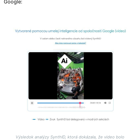
Google:
Image
Výsledok analýzy SynthID, ktorá dokázala, že video bolo