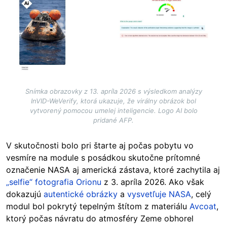
Snímka obrazovky z 13. apríla 2026 s výsledkom analýzy
InVID-WeVerify, ktorá ukazuje, že virálny obrázok bol
vytvorený pomocou umelej inteligencie. Logo AI bolo
pridané AFP.
V skutočnosti bolo pri štarte aj počas pobytu vo
vesmíre na module s posádkou skutočne prítomné
označenie NASA aj americká zástava, ktoré zachytila aj
„selfie“ fotografia Orionu
z 3. apríla 2026. Ako však
dokazujú
autentické obrázky
a
vysvetľuje NASA
, celý
modul bol pokrytý tepelným štítom z materiálu
Avcoat
,
ktorý počas návratu do atmosféry Zeme obhorel