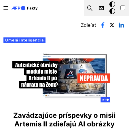
Skočiť na hlavný obsah
Tmavý
Fakty
Search
režim
Primárne karty
Zdieľať
Umelá inteligencia
Zavádzajúce príspevky o misii
Artemis II zdieľajú AI obrázky