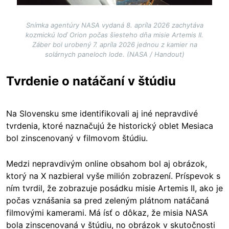
Snímka agentúry NASA vydaná 8. apríla 2026 zachytáva
kozmickú loď Orion počas šiesteho dňa misie Artemis II.
Záber bol urobený 7. apríla 2026 jednou z kamier na
solárnych paneloch lode. (NASA / Handout)
Tvrdenie o natáčaní v štúdiu
Na Slovensku sme identifikovali aj iné nepravdivé
tvrdenia, ktoré naznačujú že historický oblet Mesiaca
bol zinscenovaný v filmovom štúdiu.
Medzi nepravdivým online obsahom bol aj obrázok,
ktorý na X nazbieral vyše milión zobrazení. Príspevok s
ním tvrdil, že zobrazuje posádku misie Artemis II, ako je
počas vznášania sa pred zeleným plátnom natáčaná
filmovými kamerami. Má ísť o dôkaz, že misia NASA
bola zinscenovaná v štúdiu, no obrázok v skutočnosti