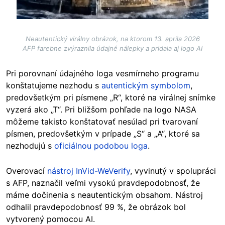
Neautentický virálny obrázok, na ktorom 13. apríla 2026
AFP farebne zvýraznila údajné nálepky a pridala aj logo AI
Pri porovnaní údajného loga vesmírneho programu
konštatujeme nezhodu s
autentickým symbolom
,
predovšetkým pri písmene „R“, ktoré na virálnej snímke
vyzerá ako „T“. Pri bližšom pohľade na logo NASA
môžeme takisto konštatovať nesúlad pri tvarovaní
písmen, predovšetkým v prípade „S“ a „A“, ktoré sa
nezhodujú s
oficiálnou podobou loga
.
Overovací
nástroj InVid-WeVerify
, vyvinutý v spolupráci
s AFP, naznačil veľmi vysokú pravdepodobnosť, že
máme dočinenia s neautentickým obsahom. Nástroj
odhalil pravdepodobnosť 99 %, že obrázok bol
vytvorený pomocou AI.