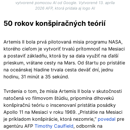
vytvorené pomocou AI od Google. Vytvorené 13. apríla
2026 AFP, ktorá pridala aj logo AI
50 rokov konšpiračných teórií
Artemis II bola prvá pilotovaná misia programu NASA,
ktorého cieľom je vytvoriť trvalú prítomnosť na Mesiaci
a postaviť základňu, ktorá by sa dala využiť na ďalší
prieskum, vrátane cesty na Mars. Od štartu po pristátie
na oceánskej hladine trvala cesta deväť dní, jednu
hodinu, 31 minút a 35 sekúnd.
Tvrdenia o tom, že misia Artemis II bola v skutočnosti
natočená vo filmovom štúdiu, pripomína dlhovekú
konšpiračnú teóriu o inscenovaní pristátia posádky
Apollo 11 na Mesiaci v roku 1969. „Pristátie na Mesiaci
je príkladom konšpirácie, ktorá nezomrie,“
povedal
pre
agentúru AFP
Timothy Caulfield
, odborník na