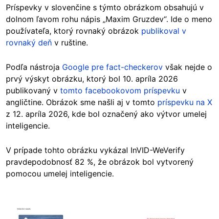
Príspevky v slovenčine s týmto obrázkom obsahujú v
dolnom ľavom rohu nápis „Maxim Gruzdev“. Ide o meno
používateľa, ktorý rovnaký obrázok
publikoval v
rovnaký deň
v ruštine.
Podľa nástroja
Google pre fact-checkerov
však nejde o
prvý výskyt obrázku, ktorý bol 10. apríla 2026
publikovaný v
tomto facebookovom príspevku
v
angličtine. Obrázok sme našli aj v tomto
príspevku na X
z 12. apríla 2026, kde bol označený ako výtvor umelej
inteligencie.
V prípade tohto obrázku vykázal InVID-WeVerify
pravdepodobnosť 82 %, že obrázok bol vytvorený
pomocou umelej inteligencie.
Image