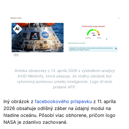
Image
Snímka obrazovky z 13. apríla 2026 s výsledkom analýzy
InVID-WeVerify, ktorá ukazuje, že virálny obrázok bol
vytvorený pomocou umelej inteligencie. Logo AI bolo
pridané AFP.
Iný obrázok z
facebookového príspevku
z 11. apríla
2026
obsahuje odlišný záber na údajný modul na
hladine oceánu. Pôsobí viac obhorene, pričom logo
NASA je zdanlivo zachované.