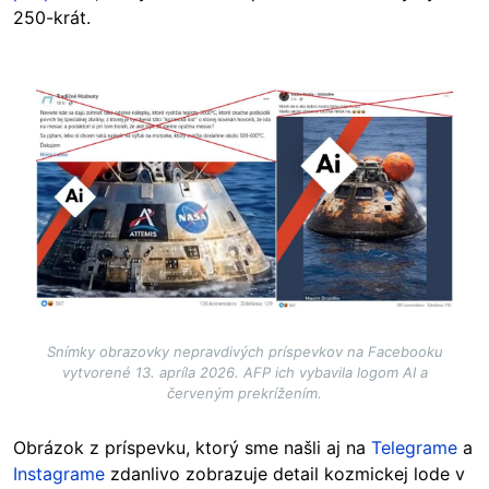
250-krát.
Image
Snímky obrazovky nepravdivých príspevkov na Facebooku
vytvorené 13. apríla 2026. AFP ich vybavila logom AI a
červeným prekrížením.
Obrázok z príspevku, ktorý sme našli aj na
Telegrame
a
Instagrame
zdanlivo zobrazuje detail kozmickej lode v