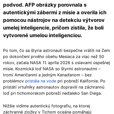
podvod. AFP obrázky porovnala s
autentickými zábermi z misie a overila ich
pomocou nástrojov na detekciu výtvorov
umelej inteligencie, pričom zistila, že boli
vytvorené umelou inteligenciou.
Po tom, čo sa štyria astronauti bezpečne vrátili na Zem
po dokončení prvého obehu Mesiaca za viac než 50
rokov, začala NASA 11. apríla 2026 s oslavami úspešnej
misie. Kozmická loď NASA so štyrmi astronautmi –
tromi Američanmi a jedným Kanaďanom – bez
problémov
pristála na vode
pri pobreží Kalifornie. Po
pristátí vrtuľníky astronautov dopravili na záchrannú
loď pri tichomorskom pobreží neďaleko San Diega.
Nižšie vidíme autentickú fotografiu, na ktorej
záchranné zložky v Tichom oceáne pomáhajú