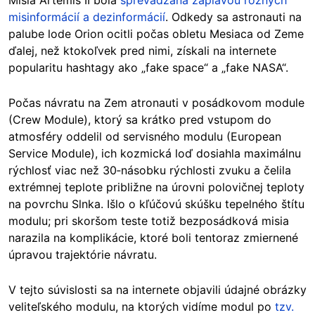
misinformácií a dezinformácií
. Odkedy sa astronauti na
palube lode Orion ocitli počas obletu Mesiaca od Zeme
ďalej, než ktokoľvek pred nimi, získali na internete
popularitu hashtagy ako „fake space“ a „fake NASA“.
Počas návratu na Zem atronauti v posádkovom module
(Crew Module), ktorý sa krátko pred vstupom do
atmosféry oddelil od servisného modulu (European
Service Module), ich kozmická loď dosiahla maximálnu
rýchlosť viac než 30‑násobku rýchlosti zvuku a čelila
extrémnej teplote približne na úrovni polovičnej teploty
na povrchu Slnka. Išlo o kľúčovú skúšku tepelného štítu
modulu; pri skoršom teste totiž bezposádková misia
narazila na komplikácie, ktoré boli tentoraz zmiernené
úpravou trajektórie návratu.
V tejto súvislosti sa na internete objavili údajné obrázky
veliteľského modulu, na ktorých vidíme modul po
tzv.