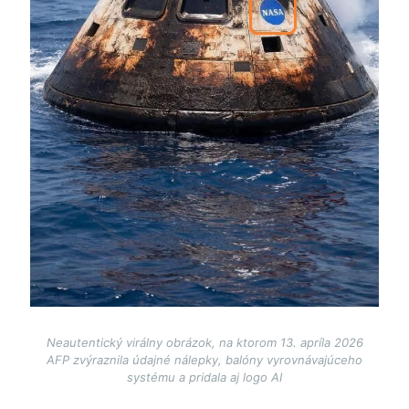
Neautentický virálny obrázok, na ktorom 13. apríla 2026
AFP zvýraznila údajné nálepky, balóny vyrovnávajúceho
systému a pridala aj logo AI