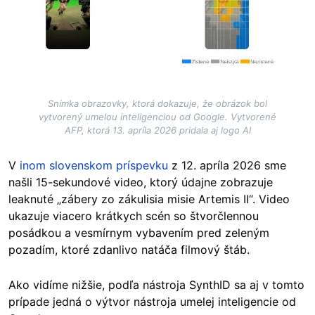
Snímka obrazovky, ktorá dokazuje, že obrázok bol
vytvorený umelou inteligenciou od Google. Vytvorené
AFP, ktorá 13. apríla 2026 pridala aj logo AI
V
inom slovenskom príspevku
z 12. apríla 2026 sme
našli 15-sekundové video, ktorý údajne zobrazuje
leaknuté „zábery zo zákulisia misie Artemis II“. Video
ukazuje viacero krátkych scén so štvorčlennou
posádkou a vesmírnym vybavením pred zeleným
pozadím, ktoré zdanlivo natáča filmový štáb.
Ako vidíme nižšie, podľa nástroja SynthID sa aj v tomto
prípade jedná o výtvor nástroja umelej inteligencie od