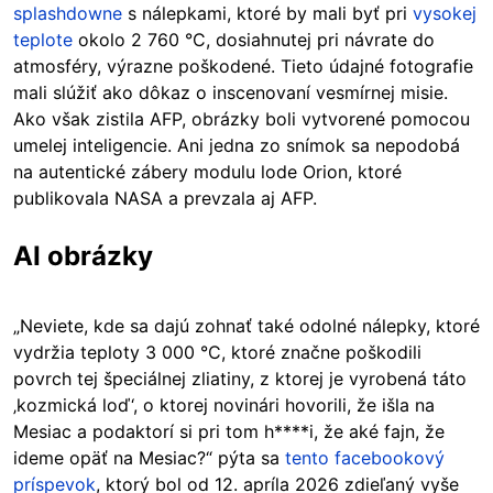
splashdowne
s nálepkami, ktoré by mali byť pri
vysokej
teplote
okolo 2 760 °C, dosiahnutej pri návrate do
atmosféry, výrazne poškodené. Tieto údajné fotografie
mali slúžiť ako dôkaz o inscenovaní vesmírnej misie.
Ako však zistila AFP, obrázky boli vytvorené pomocou
umelej inteligencie. Ani jedna zo snímok sa nepodobá
na autentické zábery modulu lode Orion, ktoré
publikovala NASA a prevzala aj AFP.
AI obrázky
„Neviete, kde sa dajú zohnať také odolné nálepky, ktoré
vydržia teploty 3 000 °C, ktoré značne poškodili
povrch tej špeciálnej zliatiny, z ktorej je vyrobená táto
‚kozmická loď‘, o ktorej novinári hovorili, že išla na
Mesiac a podaktorí si pri tom h****i, že aké fajn, že
ideme opäť na Mesiac?“ pýta sa
tento facebookový
príspevok
, ktorý bol od 12. apríla 2026 zdieľaný vyše