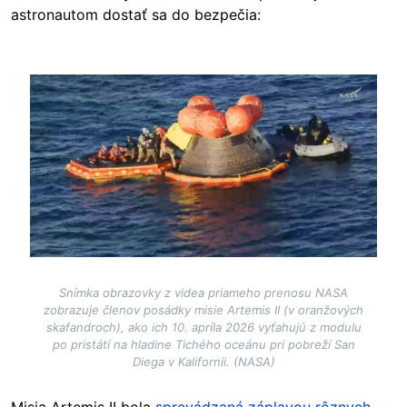
astronautom dostať sa do bezpečia:
Image
Snímka obrazovky z videa priameho prenosu NASA
zobrazuje členov posádky misie Artemis II (v oranžových
skafandroch), ako ich 10. apríla 2026 vyťahujú z modulu
po pristátí na hladine Tichého oceánu pri pobreží San
Diega v Kalifornii. (NASA)
Misia Artemis II bola
sprevádzaná záplavou rôznych