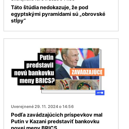
Táto štúdia nedokazuje, že pod
egyptskými pyramídami sú „obrovské
stĺpy“
Obrázok
Uverejnené 29. 11. 2024 o 14:56
Podľa zavádzajúcich príspevkov mal
Putin v Kazani predstaviť bankovku
novej meny BRICS