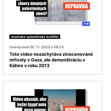
Izraelsko-palestínsky konflikt
Uverejnené 06. 11. 2023 o 08:55
Toto video nezachytáva zinscenované
mŕtvoly v Gaze, ale demonštráciu v
Káhire v roku 2013
Obrázok