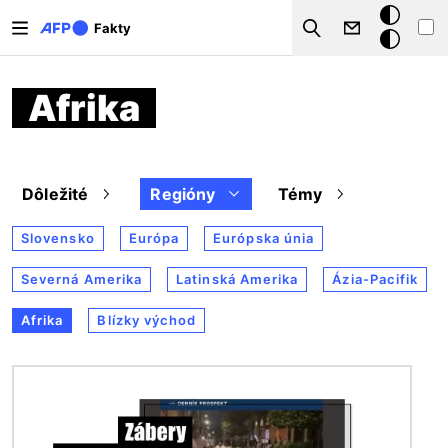
Skočiť na hlavný obsah
Tmavý
Fakty
Search
režim
Afrika
Dôležité
Regióny
Témy
Slovensko
Európa
Európska únia
Severná Amerika
Latinská Amerika
Ázia-Pacifik
Afrika
Blízky východ
Obrázok