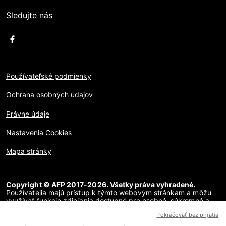
Sledujte nás
Používateľské podmienky
Ochrana osobných údajov
Právne údaje
Nastavenia Cookies
Mapa stránky
Copyright © AFP 2017-2026. Všetky práva vyhradené.
Používatelia majú prístup k týmto webovým stránkam a môžu
využívať funkcie zdieľania dostupné pre osobné, súkromné a
nekomerčné účely. Akékoľvek iné použitie, najmä akákoľvek
Pokračovať bez prijatia
reprodukcia, komunikácia pre verejnosť alebo distribúcia
obsahu tejto webovej stránky, či už v celku alebo čiastočne, na