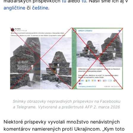
maďarských príspevkoch
tu
alebo
tu
. Našli sme ich aj v
angličtine
či
češtine
.
Image
Snímky obrazovky nepravdivých príspevkov na Facebooku
a Telegrame. Vytvorené a preškrtnuté AFP 2. marca 2026
Niektoré príspevky vyvolali množstvo nenávistných
komentárov namierených proti Ukrajincom. „Kym toto