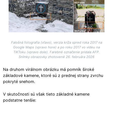
Falošná fotografia (vľavo), verzia kríža spred roka 2017 na
Google Maps (vpravo hore) a po roku 2017 vo videu na
TiKToku (vpravo dole). Farebné označenie pridala AFP.
Snímky obrazovky zhotovené 26. februára 2026
Na druhom virálnom obrázku má pomník široké
základové kamene, ktoré sú z prednej strany zvrchu
pokryté snehom.
V skutočnosti sú však tieto základné kamene
podstatne tenšie: