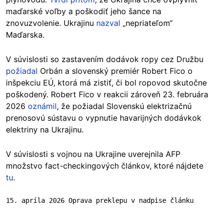
maďarské voľby a poškodiť jeho šance na
znovuzvolenie. Ukrajinu
nazval
„nepriateľom“
Maďarska.
V súvislosti so zastavením dodávok ropy cez Družbu
požiadal
Orbán a slovenský premiér Robert Fico o
inšpekciu EÚ, ktorá má zistiť, či bol ropovod skutočne
poškodený. Robert Fico v reakcii zároveň 23. februára
2026
oznámil
, že požiadal Slovenskú elektrizačnú
prenosovú sústavu o vypnutie havarijných dodávkok
elektriny na Ukrajinu.
V súvislosti s vojnou na Ukrajine uverejnila AFP
množstvo fact-checkingových článkov, ktoré nájdete
tu
.
15. apríla 2026 Oprava preklepu v nadpise článku