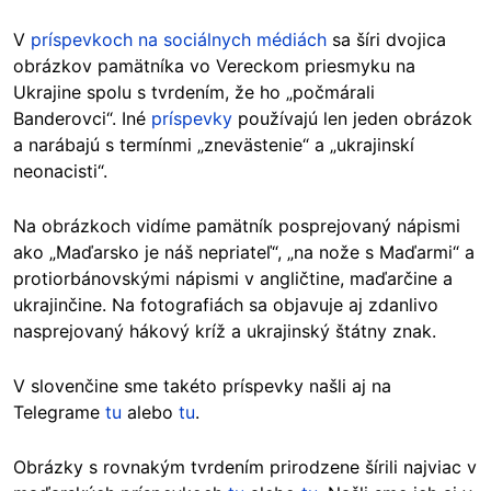
V
príspevkoch na sociálnych médiách
sa šíri dvojica
obrázkov pamätníka vo Vereckom priesmyku na
Ukrajine spolu s tvrdením, že ho „počmárali
Banderovci“. Iné
príspevky
používajú len jeden obrázok
a narábajú s termínmi „znevästenie“ a „ukrajinskí
neonacisti“.
Na obrázkoch vidíme pamätník posprejovaný nápismi
ako „Maďarsko je náš nepriateľ“, „na nože s Maďarmi“ a
protiorbánovskými nápismi v angličtine, maďarčine a
ukrajinčine. Na fotografiách sa objavuje aj zdanlivo
nasprejovaný hákový kríž a ukrajinský štátny znak.
V slovenčine sme takéto príspevky našli aj na
Telegrame
tu
alebo
tu
.
Obrázky s rovnakým tvrdením prirodzene šírili najviac v