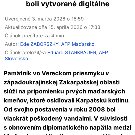
boli vytvorené digitálne
Uverejnené
3. marca 2026 o 16:59
Aktualizované dňa
15. apríla 2026 o 17:33
Článok prečítate za 4 min
Autor:
Ede ZABORSZKY
,
AFP Maďarsko
Článok preložil/-a
Eduard STARKBAUER
,
AFP
Slovensko
Pamätník vo Vereckom priesmyku v
západoukrajinskej Zakarpatskej oblasti
slúži na pripomienku prvých maďarských
kmeňov, ktoré osídlovali Karpatskú kotlinu.
Od svojho postavenia v roku 2008 bol
viackrát poškodený vandalmi. V súvislosti
s obnovením diplomatického napätia medzi