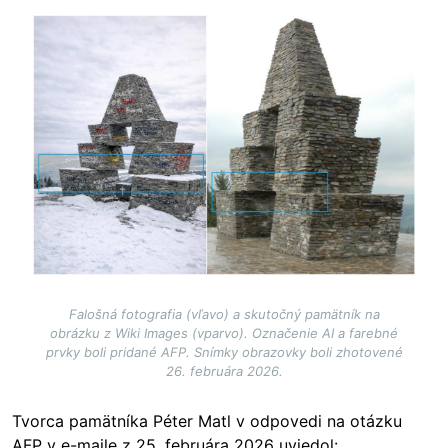
Image
Falošná fotografia (vľavo) a skutočný pamätník na
obrázku z Wiki Images (vparvo). Označenie AI a farebné
prvky boli pridané AFP. Snímky obrazovky boli zhotovené
26. februára 2026.
Tvorca pamätníka Péter Matl v odpovedi na otázku
AFP v e-maile z 25. februára 2026 uviedol: