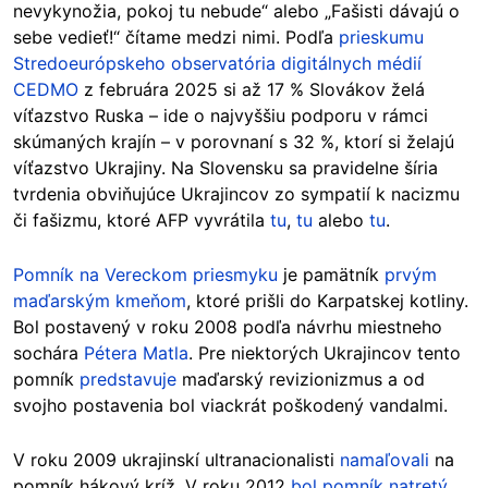
nevykynožia, pokoj tu nebude“ alebo „Fašisti dávajú o
sebe vedieť!“ čítame medzi nimi.
Podľa
prieskumu
Stredoeurópskeho observatória digitálnych médií
CEDMO
z februára 2025 si až 17 % Slovákov želá
víťazstvo Ruska – ide o najvyššiu podporu v rámci
skúmaných krajín – v porovnaní s 32 %, ktorí si želajú
víťazstvo Ukrajiny.
Na Slovensku sa pravidelne šíria
tvrdenia obviňujúce Ukrajincov zo sympatií k nacizmu
či fašizmu, ktoré AFP vyvrátila
tu
,
tu
alebo
tu
.
Pomník na Vereckom priesmyku
je pamätník
prvým
maďarským kmeňom
, ktoré prišli do Karpatskej kotliny.
Bol postavený v roku 2008 podľa návrhu miestneho
sochára
Pétera Matla
. Pre niektorých Ukrajincov tento
pomník
predstavuje
maďarský revizionizmus a od
svojho postavenia bol viackrát poškodený vandalmi.
V roku 2009 ukrajinskí ultranacionalisti
namaľovali
na
pomník hákový kríž. V roku 2012
bol pomník natretý