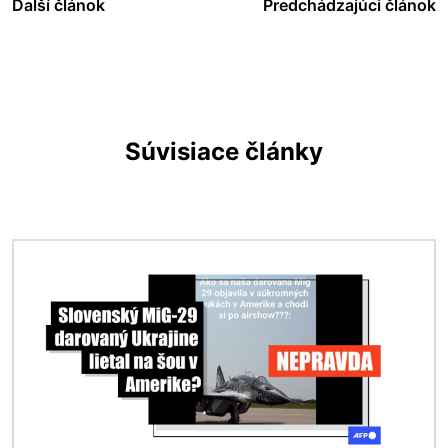
Ďalší článok
Predchádzajúci článok
Súvisiace články
Obrázok