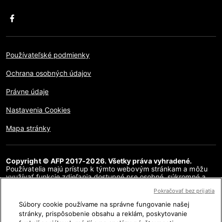
Používateľské podmienky
Ochrana osobných údajov
Právne údaje
Nastavenia Cookies
Mapa stránky
Copyright © AFP 2017-2026. Všetky práva vyhradené.
Používatelia majú prístup k týmto webovým stránkam a môžu
využívať funkcie zdieľania dostupné pre osobné, súkromné a
nekomerčné účely. Akékoľvek iné použitie, najmä akákoľvek
Pokračovať bez prijatia
reprodukcia, komunikácia pre verejnosť alebo distribúcia
obsahu tejto webovej stránky, či už v celku alebo čiastočne, na
Súbory cookie používame na správne fungovanie našej
akékoľvek iné účely a/alebo akýmkoľvek iným spôsobom, bez
stránky, prispôsobenie obsahu a reklám, poskytovanie
osobitnej licenčnej zmluvy podpísanej s AFP, je prísne