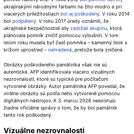
ukrajinskými národnými farbami na žlto-modro a pri
viacerých príležitostiach
bol aj poškodený
. V roku 2014
bol
podpálený
. V roku 2017 úrady oznámili, že
ukrajinské bezpečnostné sily
zadržali skupinu
, ktorá
plánovala pomník zničiť pomocou výbušnín. V tom
istom roku musela byť časť pomníka – kamenný blok s
krížom uprostred –
nahradená
, pretože bola zničená.
Obrázky poškodeného pamätníka však nie sú
autentické. AFP identifikovala viacero vizuálnych
nezrovnalostí, ktoré sú typické pre počítačom
vytvorené obrázky. Autor pamätníka AFP povedal, že
virálne obrázky sú podľa neho vytvorené pomocou
digitálnych nástrojov. K 3. marcu 2026 neexistujú
žiadne oficiálne správy o tom, že by bol pamätník
tento rok poškodený.
Vizuálne nezrovnalosti