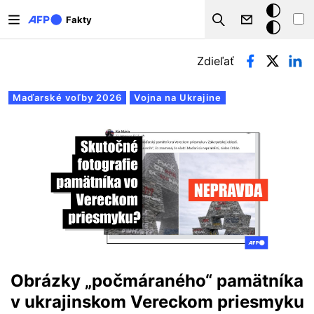
Skočiť na hlavný obsah
Tmavý
Fakty
Search
režim
Primárne karty
Zdieľať
Maďarské voľby 2026
Vojna na Ukrajine
Obrázky „počmáraného“ pamätníka
v ukrajinskom Vereckom priesmyku