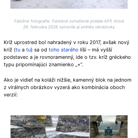
Falošné fotografie. Farebné označenie pridala AFP, ktorá
26. februára 2026 vytvorila aj snímky obrazovky
Kríž uprostred bol nahradený v roku 2017, avšak nový
kríž (
tu
a
tu
) sa od
toho starého
líši – má vyšší
podstavec a je rovnoramenný, ide o tzv. kríž gréckeho
typu pripomínajúci znamienko „+“.
Ako je vidieť na koláži nižšie, kamenný blok na jednom
z virálnych obrázkov vyzerá ako kombinácia oboch
verzií:
Image