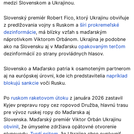
medzi Slovenskom a Ukrajinou.
Slovenský premiér Robert Fico, ktorý Ukrajinu obviňuje
z predlžovania vojny s Ruskom a
šíri prokremeľské
dezinformácie
, má blízky vzťah s maďarským
náprotivkom Viktorom Orbánom. Ukrajina je podobne
ako na Slovensku aj v Maďarsku
opakovaným terčom
dezinformácií zo strany provládnych hlasov.
Slovensko a Maďarsko patria k osamoteným partnerom
aj na európskej úrovni, kde ich predstavitelia
napríklad
blokujú sankcie
voči Rusku.
Po
ruskom raketovom útoku
z januára 2026 zastavil
Kyjev prepravu ropy cez ropovod Družba, hlavnú trasu
pre vývoz ruskej ropy do Maďarska aj
Slovenska. Maďarský premiér Viktor Orbán Ukrajinu
obvinil
, že úmyselne zdržiava opätovné otvorenie
plynovodu.
Tvrdí pritom
, že Ukrajina chce ovplyvniť