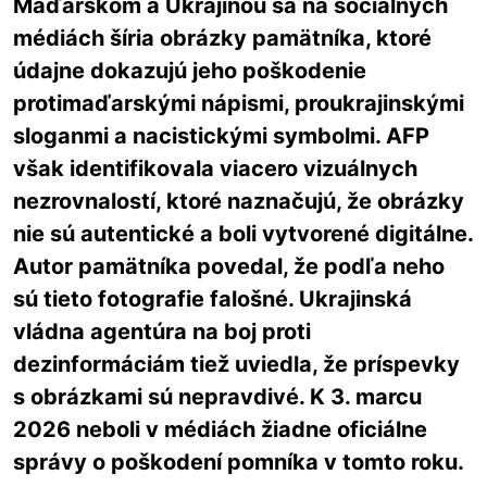
Maďarskom a Ukrajinou sa na sociálnych
médiách šíria obrázky pamätníka, ktoré
údajne dokazujú jeho poškodenie
protimaďarskými nápismi, proukrajinskými
sloganmi a nacistickými symbolmi. AFP
však identifikovala viacero vizuálnych
nezrovnalostí, ktoré naznačujú, že obrázky
nie sú autentické a boli vytvorené digitálne.
Autor pamätníka povedal, že podľa neho
sú tieto fotografie falošné. Ukrajinská
vládna agentúra na boj proti
dezinformáciám tiež uviedla, že príspevky
s obrázkami sú nepravdivé. K 3. marcu
2026 neboli v médiách žiadne oficiálne
správy o poškodení pomníka v tomto roku.