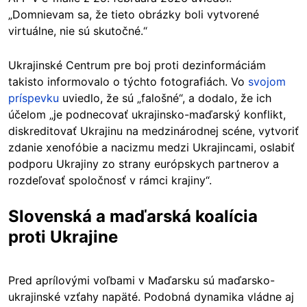
„Domnievam sa, že tieto obrázky boli vytvorené
virtuálne, nie sú skutočné.“
Ukrajinské Centrum pre boj proti dezinformáciám
takisto informovalo o týchto fotografiách. Vo
svojom
príspevku
uviedlo, že sú „falošné“, a dodalo, že ich
účelom „je podnecovať ukrajinsko-maďarský konflikt,
diskreditovať Ukrajinu na medzinárodnej scéne, vytvoriť
zdanie xenofóbie a nacizmu medzi Ukrajincami, oslabiť
podporu Ukrajiny zo strany európskych partnerov a
rozdeľovať spoločnosť v rámci krajiny“.
Slovenská a maďarská koalícia
proti Ukrajine
Pred aprílovými voľbami v Maďarsku sú maďarsko-
ukrajinské vzťahy napäté. Podobná dynamika vládne aj