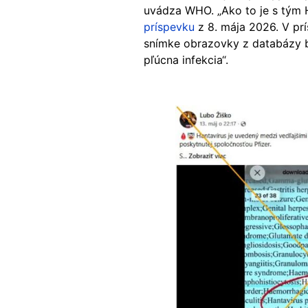
uvádza WHO. „Ako to je s tým 
príspevku
z 8. mája 2026. V p
snímke obrazovky z databázy b
pľúcna infekcia“.
Image