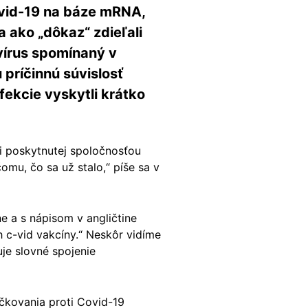
ovid-19 na báze mRNA,
a ako „dôkaz“ zdieľali
vírus spomínaný v
príčinnú súvislosť
fekcie vyskytli krátko
i poskytnutej spoločnosťou
omu, čo sa už stalo,“ píše sa v
e a s nápisom v angličtine
 c-vid vakcíny.“ Neskôr vidíme
je slovné spojenie
očkovania proti Covid-19