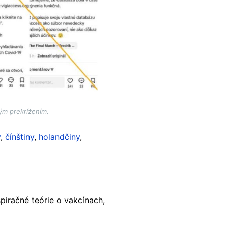
ým prekrížením.
y
,
čínštiny
,
holandčiny
,
špiračné teórie o vakcínach,