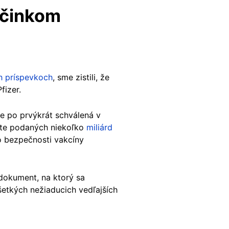
účinkom
h príspevkoch
, sme zistili, že
fizer.
e po prvýkrát schválená v
ete podaných niekoľko
miliárd
 o bezpečnosti vakcíny
dokument, na ktorý sa
šetkých nežiaducich vedľajších