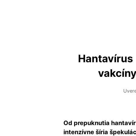
Hantavírus
vakcíny
Uver
Od prepuknutia hantavíru
intenzívne šíria špekulá