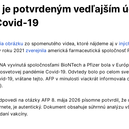
e je potvrdeným vedľajším 
Covid-19
ia obrázku
zo spomenutého videa, ktoré nájdeme aj v
inýc
v roku 2021
zverejnila
americká farmaceutická spoločnosť P
A vyvinutá spoločnosťami BioNTech a Pfizer bola v Európ
losvetovej pandémie Covid-19. Odvtedy bolo po celom sv
id-19, vrátane tejto. AFP v minulosti viackrát informovala
).
odpovedi na otázky AFP 8. mája 2026 písomne potvrdil, že 
rnete, je autentický. Dokument obsahuje súhrnnú analýzu v
odaní vakcíny.