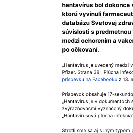
hantavírus bol dokonca 
ktorú vyvinuli farmaceut
databázu Svetovej zdrav
súvislosti s predmetnou
medzi ochorením a vakcín
po očkovaní.
„Hantavírus je uvedený medzi v
Pfizer. Strana 38: Pľúcna infek
príspevku na Facebooku
z 13. 
Príspevok obsahuje 17-sekundov
„Hantavírus je v dokumentoch s
zvýrazňovačmi vyznačený dokume
„Hantavírusová pľúcna infekcia“
Stretli sme sa aj s iným typom