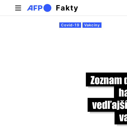
Skočiť na hlavný obsah
Fakty
Primárne karty
Covid-19
Vakcíny