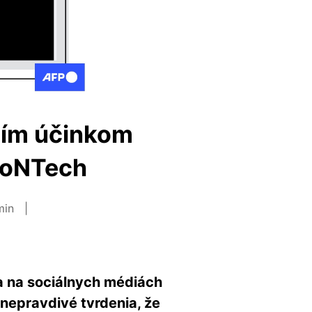
ším účinkom
BioNTech
 min
sa na sociálnych médiách
 nepravdivé tvrdenia, že