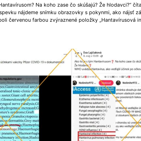
Hantavírusom? Na koho zase čo skúšajú? Že hlodavci?“ čí
ríspevku nájdeme snímku obrazovky s pokynmi, ako nájsť 
oli červenou farbou zvýraznené položky „Hantavírusová in