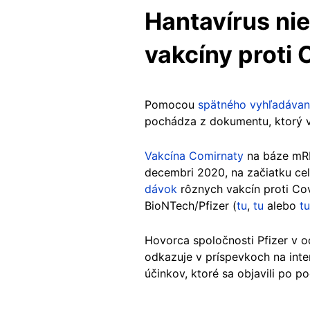
Hantavírus ni
vakcíny proti 
Pomocou
spätného vyhľadávan
pochádza z dokumentu, ktorý 
Vakcína Comirnaty
na báze mRN
decembri 2020, na začiatku ce
dávok
rôznych vakcín proti Cov
BioNTech/Pfizer (
tu
,
tu
alebo
tu
Hovorca spoločnosti Pfizer v 
odkazuje v príspevkoch na inte
účinkov, ktoré sa objavili po p