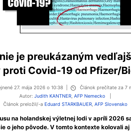
 nie je preukázaným vedľaj
 proti Covid-19 od Pfizer/
Článok prečítate za 7
ejnené
27. mája 2026 o 10:38
Autor:
Judith KANTNER
,
AFP Nemecko
Článok preložil/-a
Eduard STARKBAUER
,
AFP Slovensko
su na holandskej výletnej lodi v apríli 2026 
cie o jeho pôvode. V tomto kontexte kolovali aj