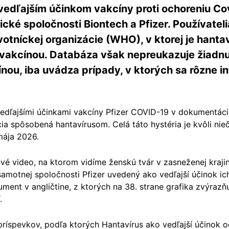
vedľajším účinkom vakcíny proti ochoreniu C
ické spoločnosti Biontech a Pfizer. Používateli
otníckej organizácie (WHO), v ktorej je hanta
 vakcínou. Databáza však nepreukazuje žiadnu 
ou, iba uvádza prípady, v ktorých sa rôzne in
edľajšími účinkami vakcíny Pfizer COVID-19 v dokumentáci
cia spôsobená hantavírusom. Celá táto hystéria je kvôli nieč
mája 2026.
é video, na ktorom vidíme ženskú tvár v zasneženej krajin
amotnej spoločnosti Pfizer uvedený ako vedľajší účinok ich
nt v angličtine, z ktorých na 38. strane grafika zvýrazňu
.
 príspevkov, podľa ktorých Hantavírus ako vedľajší účinok 