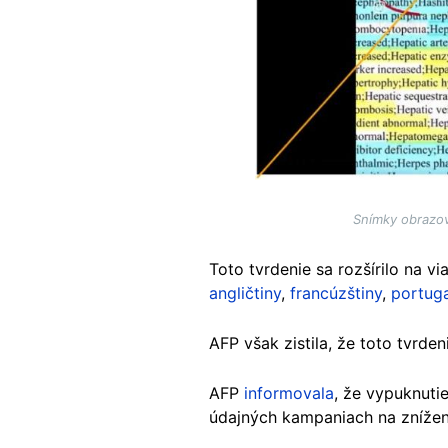
Snímky obrazov
Toto tvrdenie sa rozšírilo na 
angličtiny
,
francúzštiny
,
portuga
AFP však zistila, že toto tvrden
AFP
informovala
, že vypuknutie
údajných kampaniach na znížen