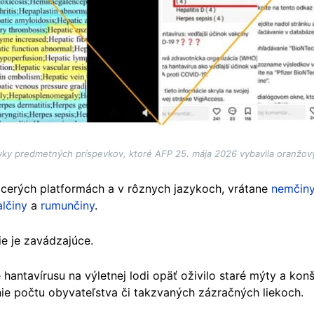
ky predmetných príspevkov, ktoré AFP 25. mája 2026 vybavila oranžov
viacerých platformách a v rôznych jazykoch, vrátane
nemčin
lčiny
a
rumunčiny
.
ie je zavádzajúce.
 hantavírusu na výletnej lodi opäť oživilo staré mýty a kon
ie počtu obyvateľstva či takzvaných zázračných liekoch.