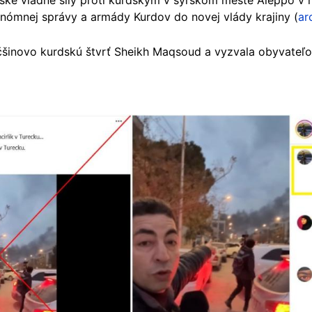
ske vládne sily proti kurdským v sýrskom meste Aleppo v 
nómnej správy a armády Kurdov do novej vlády krajiny (
ar
čšinovo kurdskú štvrť Sheikh Maqsoud a vyzvala obyvateľo