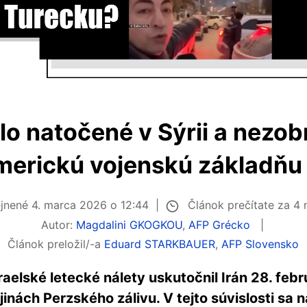
lo natočené v Sýrii a nezob
merickú vojenskú základňu
Článok prečítate za 4
ejnené
4. marca 2026 o 12:44
Autor:
Magdalini GKOGKOU
,
AFP Grécko
Článok preložil/-a
Eduard STARKBAUER
,
AFP Slovensko
raelské letecké nálety uskutočnil Irán 28. fe
nách Perzského zálivu. V tejto súvislosti sa na