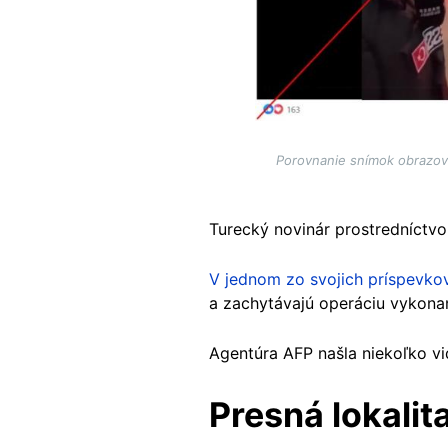
Porovnanie snímok obrazov
Turecký novinár prostredníctvo
V jednom zo svojich príspevko
a zachytávajú operáciu vykonan
Agentúra AFP našla niekoľko vid
Presná lokalit