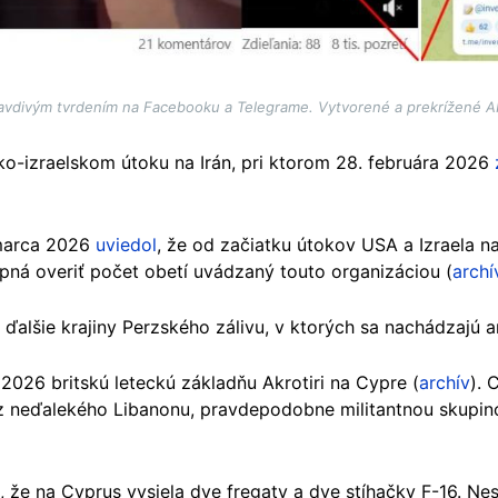
avdivým tvrdením na Facebooku a Telegrame. Vytvorené a prekrížené 
cko-izraelskom útoku na Irán, pri ktorom 28. februára 2026
 marca 2026
uviedol
, že od začiatku útokov USA a Izraela na 
pná overiť počet obetí uvádzaný touto organizáciou (
archí
 ďalšie krajiny Perzského zálivu, v ktorých sa nachádzajú 
2026 britskú leteckú základňu Akrotiri na Cypre (
archív
). 
 z neďalekého Libanonu, pravdepodobne militantnou skupi
 že na Cyprus vysiela dve fregaty a dve stíhačky F-16. Nesk