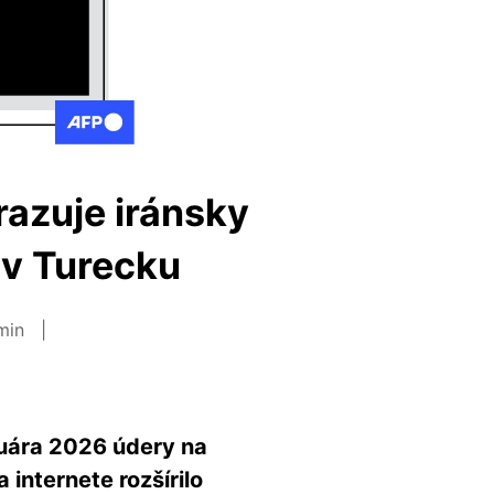
razuje iránsky
 v Turecku
 min
bruára 2026 údery na
 internete rozšírilo