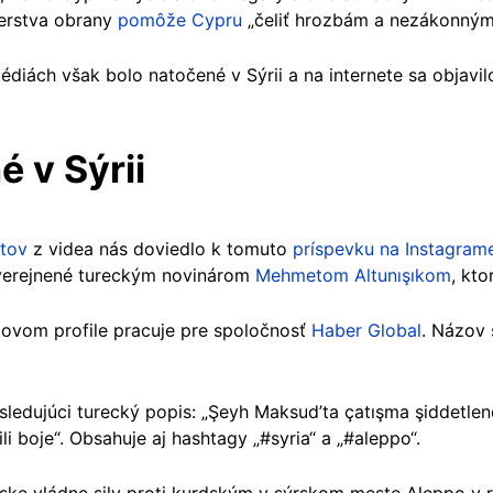
terstva obrany
pomôže Cypru
„čeliť hrozbám a nezákonným
édiách však bolo natočené v Sýrii a na internete sa objavi
 v Sýrii
tov
z videa nás doviedlo k tomuto
príspevku na Instagram
verejnené tureckým novinárom
Mehmetom Altunışıkom
, kt
movom profile pracuje pre spoločnosť
Haber Global
. Názov 
ledujúci turecký popis: „Şeyh Maksud’ta çatışma şiddetlend
i boje“. Obsahuje aj hashtagy „#syria“ a „#aleppo“.