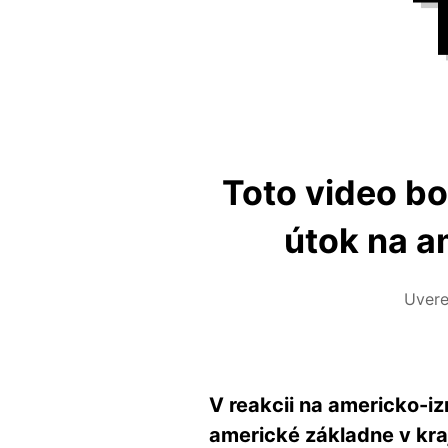
Toto video bo
útok na a
Uver
V reakcii na americko-iz
americké základne v kraji