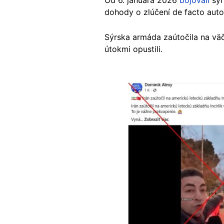
Od 6. januára 2026
bojovali
sýr
dohody o zlúčení de facto auto
Sýrska armáda zaútočila na vä
útokmi opustili.
Image