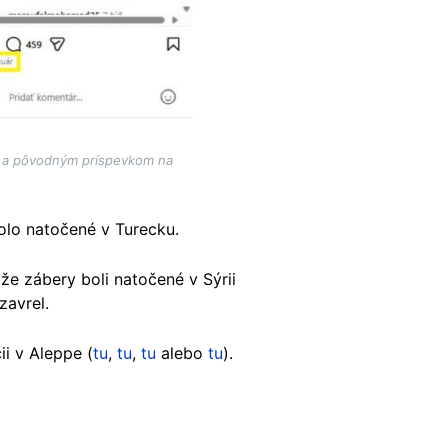
, a pôvodným príspevkom na
bolo natočené v Turecku.
 že zábery boli natočené v Sýrii
zavrel.
ii v Aleppe (
tu
,
tu
,
tu
alebo
tu
).