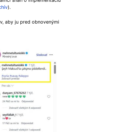
rámci snáh o implementáciu
chív
).
v, aby ju pred obnovenými