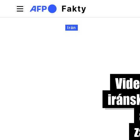
Skočiť na hlavný obsah
Fakty
Primárne karty
Irán