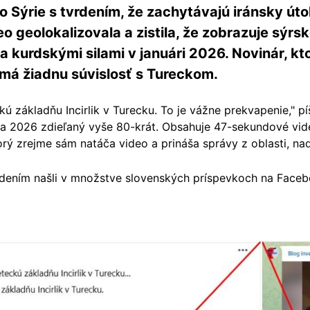
o Sýrie s tvrdením, že zachytávajú iránsky út
o geolokalizovala a zistila, že zobrazuje sýr
kurdskými silami v januári 2026. Novinár, ktor
nemá žiadnu súvislosť s Tureckom.
ckú základňu Incirlik v Turecku. To je vážne prekvapenie," p
rca 2026 zdieľaný vyše 80-krát. Obsahuje 47-sekundové vid
orý zrejme sám natáča video a prináša správy z oblasti, nad
dením našli v množstve slovenských príspevkoch na Faceb