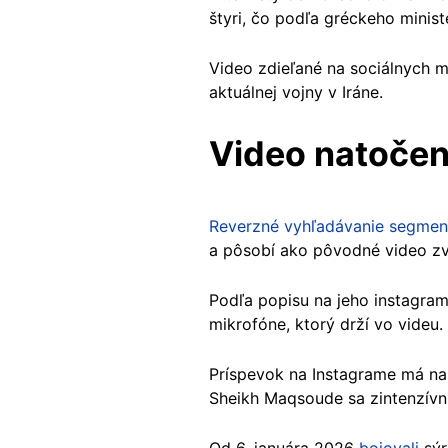
štyri, čo podľa gréckeho minis
Video zdieľané na sociálnych m
aktuálnej vojny v Iráne.
Video natočené
Reverzné vyhľadávanie segmen
a pôsobí ako pôvodné video z
Podľa popisu na jeho instagra
mikrofóne, ktorý drží vo videu.
Príspevok na Instagrame má nas
Sheikh Maqsoude sa zintenzívnil