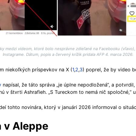
ky medzi videom, ktoré bolo nesprávne zdieľané na Facebooku (vľavo)
Instagrame. Dátum, popis a červený krížik pridala AFP 4. marca 2026.
m niekoľkých príspevkov na X (
1
,
2
,
3
) poprel, že by video 
v
napísal, že táto správa „je úplne nepodložená“, a potvrdil,
ú v štvrti Ashrafieh. „S Tureckom to nemá nič spoločné,“ u
eí tohto novinára, ktorý v januári 2026 informoval o situác
a v Aleppe