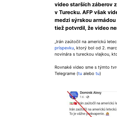
video starších záberov z
v Turecku. AFP však vide
medzi sýrskou armádou a 
tiež potvrdil, že video 
„Irán zaútočil na americkú lete
príspevku
, ktorý bol od 2. ma
novinára s tureckou vlajkou, kt
Rovnaké video sme s týmto tvr
Telegrame (
tu
alebo
tu
)
Image