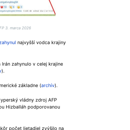
AFP 3. marca 2026
zahynul
najvyšší vodca krajiny
Irán zahynulo v celej krajine
v
).
americké základne (
archív
).
Cyperský vládny zdroj AFP
nou Hizballáh podporovanou
ôr počet lietadiel zvýšilo na