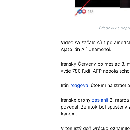
Príspevky s nepr
Video sa začalo šíriť po ameri
Ajatolláh Alí Chameneí.
Iranský Červený polmesiac 3.
vyše 780 ľudí. AFP nebola scho
Irán
reagoval
útokmi na Izrael a
Iránske drony
zasiahli
2. marca 
povedal, že útok bol spustený
Iránom.
V ten istý deň Grécko oznámilo,