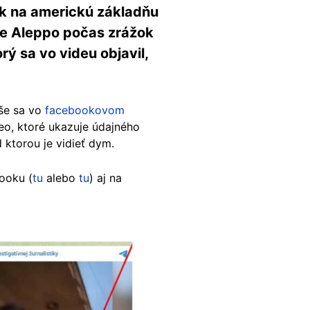
ok na americkú základňu
ske Aleppo počas zrážok
ý sa vo videu objavil,
íše sa vo
facebookovom
eo, ktoré ukazuje údajného
 ktorou je vidieť dym.
ooku (
tu
alebo
tu
) aj na