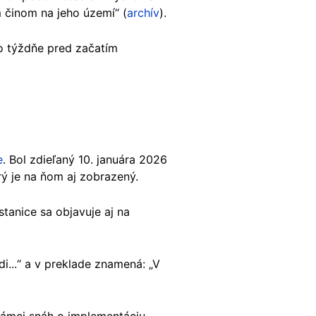
 činom na jeho území“ (
archív
).
lo týždňe pred začatím
e
. Bol zdieľaný 10. januára 2026
orý je na ňom aj zobrazený.
stanice sa objavuje aj na
i...“ a v preklade znamená: „V