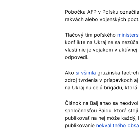
Pobočka AFP v Poľsku označila 
rakvách alebo vojenských poct
Tlačový tím poľského
minister
konflikte na Ukrajine sa nezúča
vlasti nie je vojakom v aktívne
odpovedi.
Ako
si všimla
gruzínska fact-c
zdroj tvrdenia v príspevkoch a
na Ukrajinu celú brigádu, ktorá
Článok na Baijiahao sa neodvol
spoločnosťou Baidu, ktorá stoj
publikovať na nej môže každý, k
publikovanie
nekvalitného obs