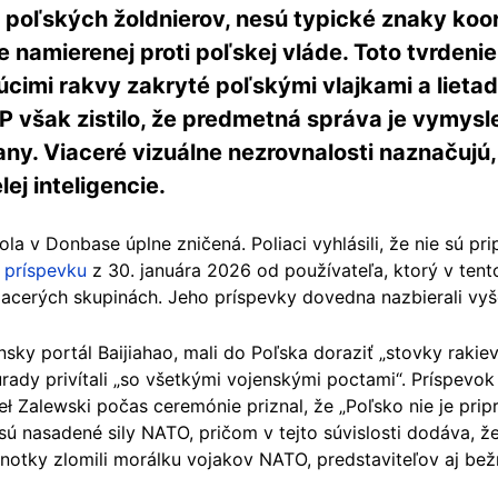
y poľských žoldnierov, nesú typické znaky koo
namierenej proti poľskej vláde. Toto tvrdeni
cimi rakvy zakryté poľskými vlajkami a lieta
 však zistilo, že predmetná správa je vymysle
any. Viaceré vizuálne nezrovnalosti naznačujú
j inteligencie.
la v Donbase úplne zničená. Poliaci vyhlásili, že nie sú pr
príspevku
z 30. januára 2026 od používateľa, ktorý v tent
viacerých skupinách. Jeho príspevky dovedna nazbierali vyš
ínsky portál Baijiahao, mali do Poľska doraziť „stovky rakie
ady privítali „so všetkými vojenskými poctami“. Príspevok 
ł Zalewski počas ceremónie priznal, že „Poľsko nie je prip
sú nasadené sily NATO, pričom v tejto súvislosti dodáva, že
dnotky zlomili morálku vojakov NATO, predstaviteľov aj bež