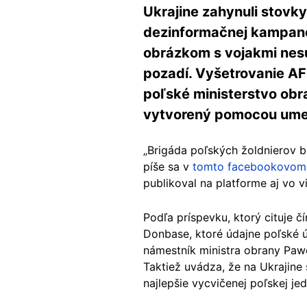
Ukrajine zahynuli stovk
dezinformačnej kampane 
obrázkom s vojakmi nesú
pozadí. Vyšetrovanie AFP
poľské ministerstvo obr
vytvorený pomocou umele
„Brigáda poľských žoldnierov bo
píše sa v
tomto facebookovom 
publikoval na platforme aj vo 
Podľa príspevku, ktorý cituje č
Donbase, ktoré údajne poľské úr
námestník ministra obrany Pawe
Taktiež uvádza, že na Ukrajine 
najlepšie vycvičenej poľskej je