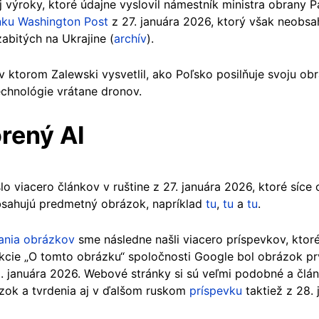
aj výroky, ktoré údajne vyslovil námestník ministra obrany
nku Washington Post
z 27. januára 2026, ktorý však neobsa
abitých na Ukrajine (
archív
).
ktorom Zalewski vysvetlil, ako Poľsko posilňuje svoju obra
technológie vrátane dronov.
rený AI
o viacero článkov v ruštine z 27. januára 2026, ktoré síce
eobsahujú predmetný obrázok, napríklad
tu
,
tu
a
tu
.
ania obrázkov
sme následne našli viacero príspevkov, ktoré
cie „O tomto obrázku“ spoločnosti Google bol obrázok pr
 januára 2026. Webové stránky si sú veľmi podobné a článk
zok a tvrdenia aj v ďalšom ruskom
príspevku
taktiež z 28. 