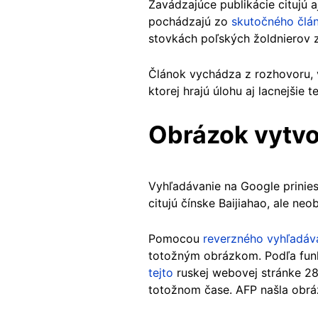
Zavádzajúce publikácie citujú 
pochádzajú zo
skutočného člá
stovkách poľských žoldnierov z
Článok vychádza z rozhovoru, v 
ktorej hrajú úlohu aj lacnejšie 
Obrázok vytvo
Vyhľadávanie na Google priniesl
citujú čínske Baijiahao, ale n
Pomocou
reverzného vyhľadáv
totožným obrázkom. Podľa funk
tejto
ruskej webovej stránke 28.
totožnom čase. AFP našla obrá