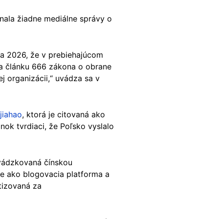
nala žiadne mediálne správy o
ra 2026, že v prebiehajúcom
ľa článku 666 zákona o obrane
ej organizácii,“ uvádza sa v
jiahao
, ktorá je citovaná ako
nok tvrdiaci, že Poľsko vyslalo
evádzkovaná čínskou
je ako blogovacia platforma a
itizovaná za