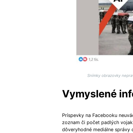
Snímky obrazovky neprav
Vymyslené in
Príspevky na Facebooku neuvád
zoznam či počet padlých vojak
dôveryhodné mediálne správy o 