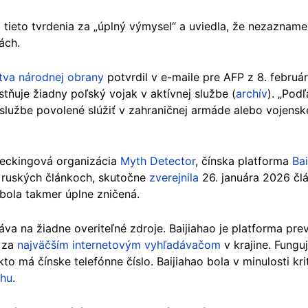
tieto tvrdenia za „úplný výmysel“ a uviedla, že nezazname
ách.
stva národnej obrany
potvrdil v e-maile pre AFP z 8. februá
stňuje žiadny poľský vojak v aktívnej službe (
archív
). „Pod
j službe povolené slúžiť v zahraničnej armáde alebo vojensk
heckingová organizácia
Myth Detector
, čínska platforma
Bai
j ruských článkoch, skutočne
zverejnila
26. januára 2026 člá
 bola takmer úplne zničená.
áva na žiadne overiteľné zdroje. Baijiahao je platforma pr
í za
najväčším internetovým vyhľadávačom
v krajine. Fungu
to má čínske telefónne číslo. Baijiahao bola v minulosti kr
ahu
.