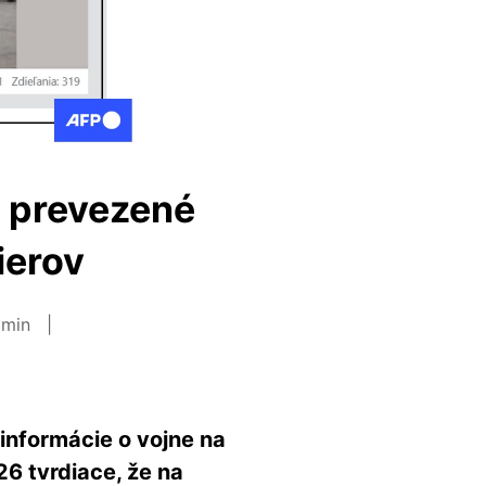
li prevezené
ierov
7 min
zinformácie o vojne na
6 tvrdiace, že na