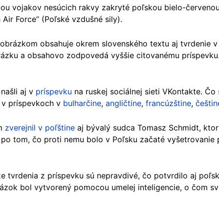
iou vojakov nesúcich rakvy zakryté poľskou bielo-červenou 
 Air Force“ (Poľské vzdušné sily).
obrázkom obsahuje okrem slovenského textu aj tvrdenie v č
zku a obsahovo zodpovedá vyššie citovanému príspevku. 
našli aj v
príspevku
na ruskej sociálnej sieti VKontakte. Čo 
i v príspevkoch v
bulharčine
,
angličtine
,
francúzštine
,
češtin
om
zverejnil v poľštine
aj bývalý sudca Tomasz Schmidt, kto
po tom, čo proti nemu bolo v Poľsku začaté vyšetrovanie 
e tvrdenia z príspevku sú nepravdivé, čo potvrdilo aj poľs
brázok bol vytvorený pomocou umelej inteligencie, o čom sv