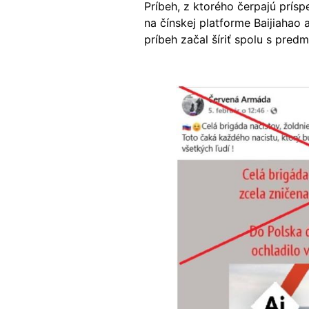
Príbeh, z ktorého čerpajú prís
na čínskej platforme Baijiahao
príbeh začal šíriť spolu s pre
Image