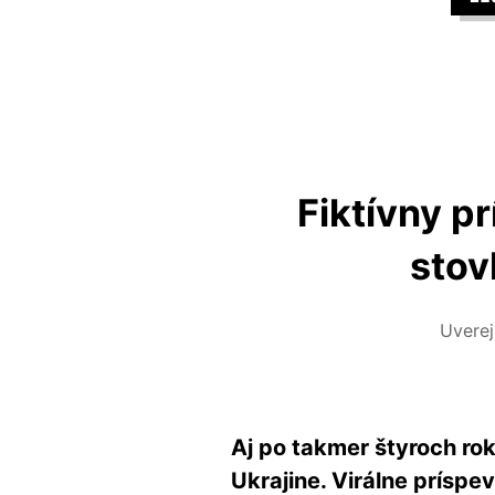
Fiktívny pr
stov
Uvere
Aj po takmer štyroch rok
Ukrajine. Virálne príspe