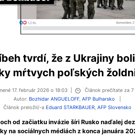
íbeh tvrdí, že z Ukrajiny bo
ky mŕtvych poľských žoldn
Článok prečítate za 
jnené
17. február 2026 o 18:03
Autor:
Bozhidar ANGUELOFF
,
AFP Bulharsko
Článok preložil/-a
Eduard STARKBAUER
,
AFP Slovensko
och od začiatku invázie šíri Rusko naďalej de
vky na sociálnych médiách z konca januára 202