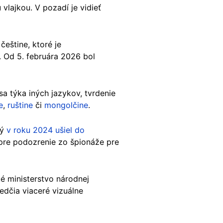
vlajkou. V pozadí je vidieť
eštine, ktoré je
Od 5. februára 2026 bol
sa týka iných jazykov, tvrdenie
e
,
ruštine
či
mongolčine
.
rý
v roku 2024 ušiel do
pre podozrenie zo špionáže pre
ké ministerstvo národnej
edčia viaceré vizuálne