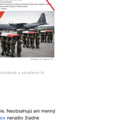
ekríženie a označenie AI
ie. Neobsahujú ani menný
lov
nenašlo žiadne