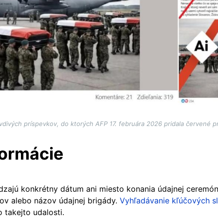
divých príspevkov, do ktorých AFP 17. februára 2026 pridala červené pr
formácie
zajú konkrétny dátum ani miesto konania údajnej ceremón
ov alebo názov údajnej brigády.
Vyhľadávanie kľúčových s
takejto udalosti.