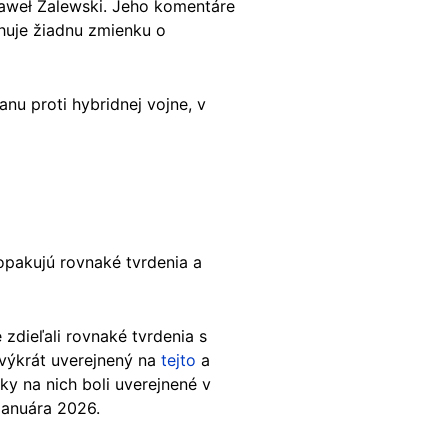
 Paweł Zalewski. Jeho komentáre
huje žiadnu zmienku o
nu proti hybridnej vojne, v
 opakujú rovnaké tvrdenia a
 zdieľali rovnaké tvrdenia s
výkrát uverejnený na
tejto
a
y na nich boli uverejnené v
januára 2026.