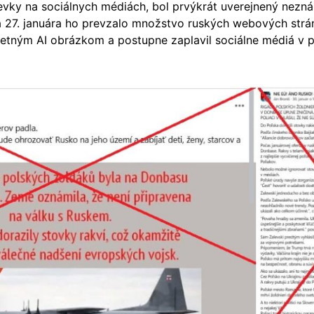
pevky na sociálnych médiách, bol prvýkrát uverejnený nez
 a 27. januára ho prevzalo množstvo ruských webových strá
dmetným AI obrázkom a postupne zaplavil sociálne médiá v 