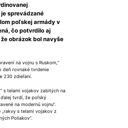
rdinovanej
e je sprevádzané
dlom poľskej armády v
ná, čo potvrdilo aj
, že obrázok bol navyše
ipravení na vojnu s Ruskom,“
o deň rovnaké tvrdenie
e 230 zdieľaní.
v“ s telami vojakov zabitých na
ďalej tvrdí, že poľský
ravené na modernú vojnu“.
 „rakvy s telami vojakov z
ných Poliakov“.