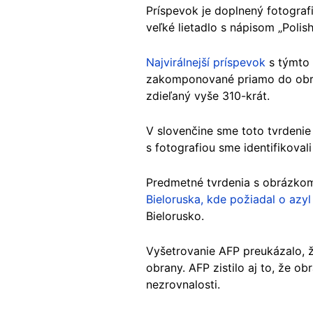
Príspevok je doplnený fotograf
veľké lietadlo s nápisom „Polish
Najvirálnejší príspevok
s týmto 
zakomponované priamo do obrá
zdieľaný vyše 310-krát.
V slovenčine sme toto tvrdenie 
s fotografiou sme identifikoval
Predmetné tvrdenia s obrázk
Bieloruska, kde požiadal o azyl
Bielorusko.
Vyšetrovanie AFP preukázalo, ž
obrany. AFP zistilo aj to, že o
nezrovnalosti.