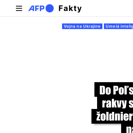
Skočiť na hlavný obsah
Fakty
Primárne karty
Vojna na Ukrajine
Umelá inteli