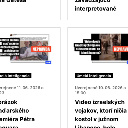
interpretované
ok
Obrázok
elá inteligencia
Umelá inteligencia
rejnené 11. 06. 2026 o
Uverejnené 10. 06. 2026 o
:23
15:00
brázok
Video izraelských
aďarského
vojakov, ktorí ničia
emiéra Pétra
kostol v južnom
agyara
Libanone, bolo