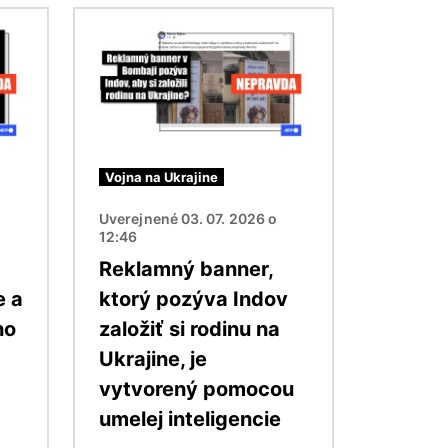
Obrázok
Vojna na Ukrajine
Uverejnené 03. 07. 2026 o
12:46
Reklamný banner,
e a
ktorý pozýva Indov
ho
založiť si rodinu na
Ukrajine, je
vytvorený pomocou
umelej inteligencie