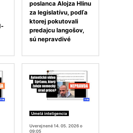
poslanca Alojza Hlinu
za legislatívu, podľa
ktorej pokutovali
d-
predajcu langošov,
sú nepravdivé
Obrázok
Umelá inteligencia
Uverejnené 14. 05. 2026 o
09:05