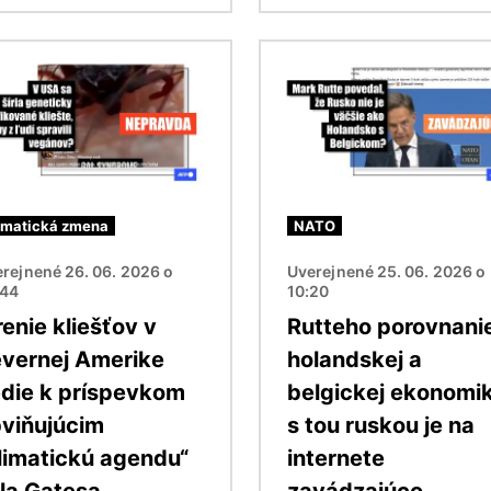
ok
Obrázok
imatická zmena
NATO
rejnené 26. 06. 2026 o
Uverejnené 25. 06. 2026 o
:44
10:20
renie kliešťov v
Rutteho porovnani
vernej Amerike
holandskej a
die k príspevkom
belgickej ekonomi
viňujúcim
s tou ruskou je na
limatickú agendu“
internete
lla Gatesa
zavádzajúco