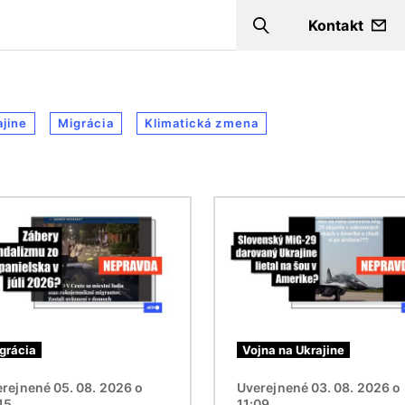
Kontakt
Search
ajine
Migrácia
Klimatická zmena
ok
Obrázok
grácia
Vojna na Ukrajine
rejnené 05. 08. 2026 o
Uverejnené 03. 08. 2026 o
15
11:09