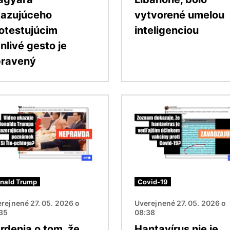
azujúceho
vytvorené umelou
otestujúcim
inteligenciou
nlivé gesto je
pravený
ok
Obrázok
nald Trump
Covid-19
rejnené 27. 05. 2026 o
Uverejnené 27. 05. 2026 o
:35
08:38
rdenia o tom, že
Hantavírus nie je