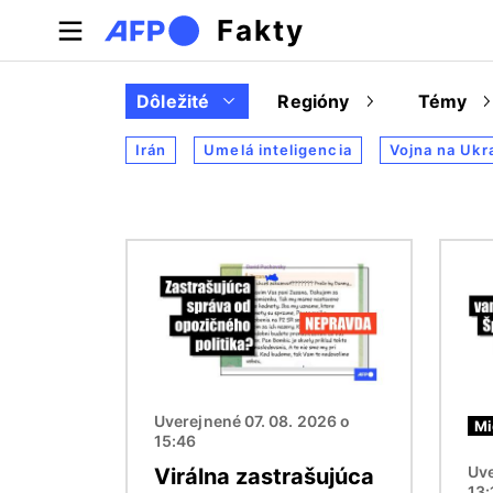
Skočiť na hlavný obsah
Fakty
Dôležité
Regióny
Témy
Irán
Umelá inteligencia
Vojna na Ukr
Obrázok
Obráz
Uverejnené 07. 08. 2026 o
Mi
15:46
Uve
Virálna zastrašujúca
13: