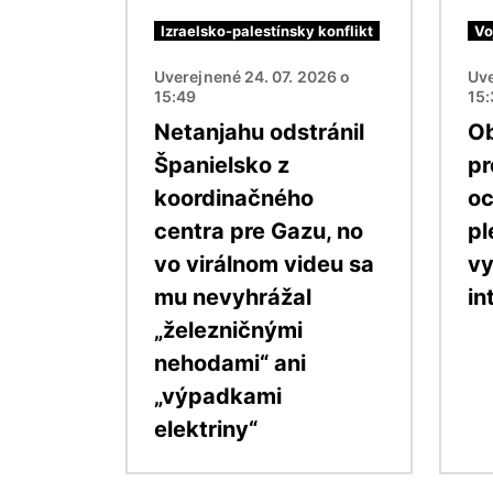
Izraelsko-palestínsky konflikt
Vo
Uverejnené 24. 07. 2026 o
Uve
15:49
15:
Netanjahu odstránil
Ob
Španielsko z
pr
koordinačného
o
centra pre Gazu, no
pl
vo virálnom videu sa
vy
mu nevyhrážal
in
„železničnými
nehodami“ ani
„výpadkami
elektriny“