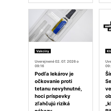
Obrázok
Obráz
Vakcíny
Kl
Uverejnené 02. 07. 2026 o
Uve
09:16
09
Podľa lekárov je
Ší
očkovanie proti
Se
tetanu nevyhnutné,
ve
hoci príspevky
ob
zľahčujú riziká
„k
nákazy
Bi