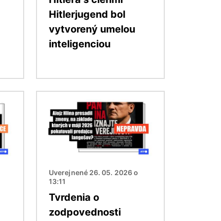
Hitlerjugend bol
vytvorený umelou
inteligenciou
Obrázok
Uverejnené 26. 05. 2026 o
13:11
Tvrdenia o
zodpovednosti