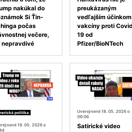
ump nakúkal do
preukázaným
známok Si Ťin-
vedľajším účinkom
hinga počas
vakcíny proti Covi
ávnostnej večere,
19 od
 nepravdivé
Pfizer/BioNTech
ok
Obrázok
Uverejnené 18. 05. 2026 o
erická politika
09:06
rejnené 19. 05. 2026 o
Satirické video
:44