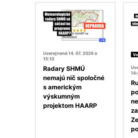
Obrázok
Obráz
Uverejnené 14. 07. 2026 o
Vo
15:10
Uve
Radary SHMÚ
14
nemajú nič spoločné
Ru
s americkým
po
výskumným
ne
projektom HAARP
za
Ze
po