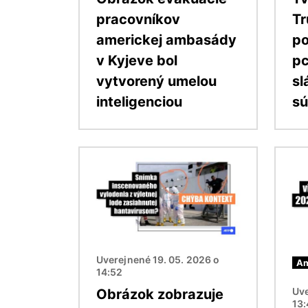
pracovníkov
Tr
americkej ambasády
po
v Kyjeve bol
pc
vytvorený umelou
sl
inteligenciou
sú
Obrázok
Obráz
Uverejnené 19. 05. 2026 o
Am
14:52
Uve
Obrázok zobrazuje
13