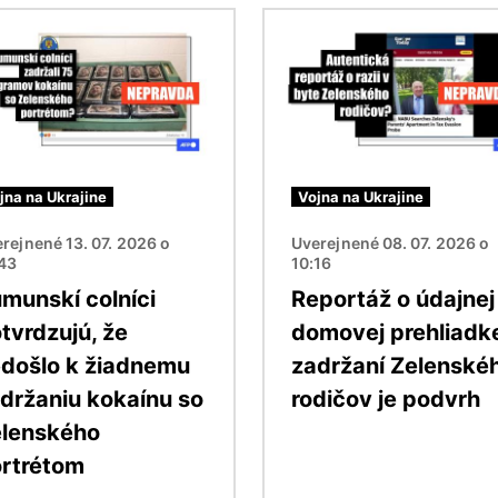
ok
Obrázok
jna na Ukrajine
Vojna na Ukrajine
rejnené 13. 07. 2026 o
Uverejnené 08. 07. 2026 o
:43
10:16
munskí colníci
Reportáž o údajnej
tvrdzujú, že
domovej prehliadk
došlo k žiadnemu
zadržaní Zelenské
držaniu kokaínu so
rodičov je podvrh
lenského
rtrétom