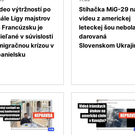
deo výtržností po
Stíhačka MiG-29 n
nále Ligy majstrov
videu z americkej
 Francúzsku je
leteckej šou nebol
ieľané v súvislosti
darovaná
migračnou krízou v
Slovenskom Ukraji
anielsku
ok
Obrázok