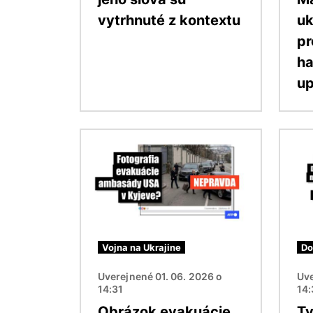
vytrhnuté z kontextu
uk
pr
ha
u
Obrázok
Obráz
Vojna na Ukrajine
Do
Uverejnené 01. 06. 2026 o
Uve
14:31
14
Obrázok evakuácie
Tv