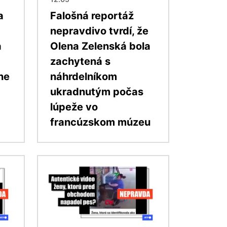
a
Falošná reportáž
nepravdivo tvrdí, že
a
Olena Zelenská bola
zachytená s
ne
náhrdelníkom
ukradnutým počas
lúpeže vo
francúzskom múzeu
Obrázok