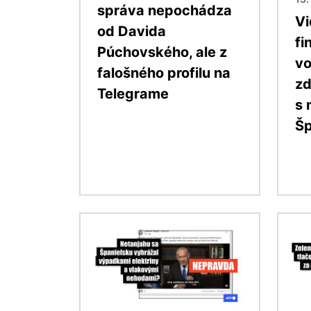
správa nepochádza
Vi
od Davida
fi
Púchovského, ale z
vo
falošného profilu na
zd
Telegrame
s 
Šp
Obrázok
Obráz