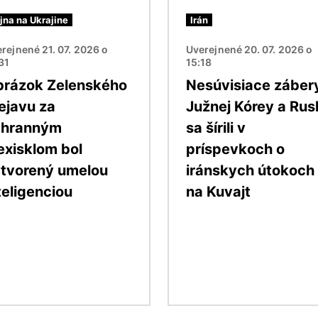
jna na Ukrajine
Irán
rejnené 21. 07. 2026 o
Uverejnené 20. 07. 2026 o
31
15:18
rázok Zelenského
Nesúvisiace záber
ejavu za
Južnej Kórey a Rus
chranným
sa šírili v
exisklom bol
príspevkoch o
tvorený umelou
iránskych útokoch
teligenciou
na Kuvajt