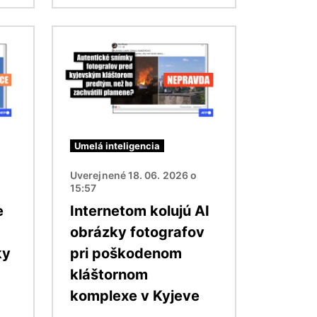
Obrázok
Umelá inteligencia
Uverejnené 18. 06. 2026 o
15:57
e
Internetom kolujú AI
obrázky fotografov
ky
pri poškodenom
kláštornom
komplexe v Kyjeve