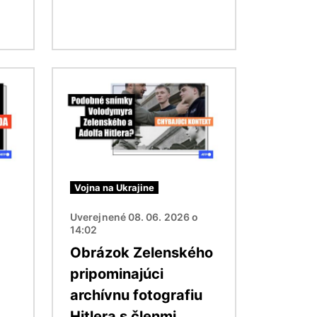
Obrázok
Vojna na Ukrajine
Uverejnené 08. 06. 2026 o
14:02
Obrázok Zelenského
pripominajúci
archívnu fotografiu
Hitlera s členmi