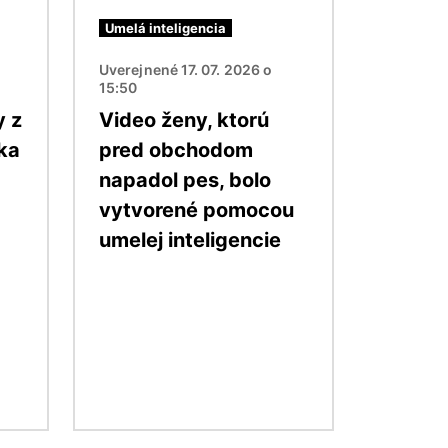
Umelá inteligencia
Uverejnené 17. 07. 2026 o
15:50
y z
Video ženy, ktorú
ka
pred obchodom
napadol pes, bolo
vytvorené pomocou
umelej inteligencie