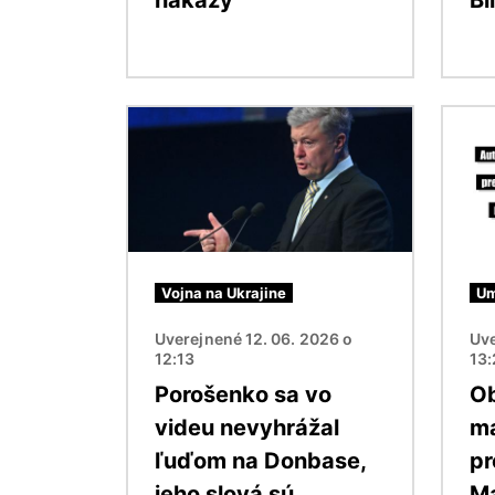
Obrázok
Obráz
Vojna na Ukrajine
Um
Uverejnené 12. 06. 2026 o
Uve
12:13
13
Porošenko sa vo
O
videu nevyhrážal
m
ľuďom na Donbase,
pr
jeho slová sú
M