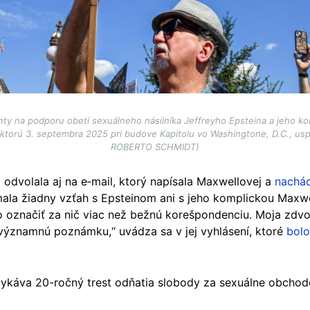
ty na podporu obetí sexuálneho násilníka Jeffreyho Epsteina a jeho ko
 ktorú 3. septembra 2025 pri budove Kapitolu vo Washingtone, D.C., usp
ROBERTO SCHMIDT)
 odvolala aj na e‑mail, ktorý napísala Maxwellovej a
nachá
mala žiadny vzťah s Epsteinom ani s jeho komplickou Maxw
značiť za nič viac než bežnú korešpondenciu. Moja zdvor
významnú poznámku,“ uvádza sa v jej vyhlásení, ktoré
bolo
káva 20-ročný trest odňatia slobody za sexuálne obchodo