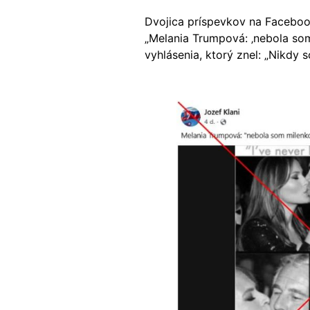
Dvojica príspevkov na Facebooku
„Melania Trumpová: ‚nebola som m
vyhlásenia, ktorý znel: „Nikdy
Image