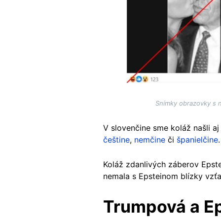
Snímky obrazovky s n
V slovenčine sme koláž našli a
češtine
,
nemčine
či
španielčine
.
Koláž zdanlivých záberov Epste
nemala s Epsteinom blízky vzťa
Trumpová a Ep