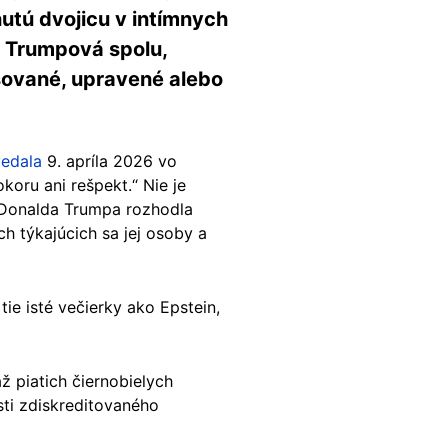
nutú dvojicu v intímnych
 a Trumpová spolu,
alšované, upravené alebo
edala
9. apríla 2026 vo
koru ani rešpekt.“ Nie je
 Donalda Trumpa rozhodla
h týkajúcich sa jej osoby a
ie isté večierky ako Epstein,
ž piatich čiernobielych
sti zdiskreditovaného