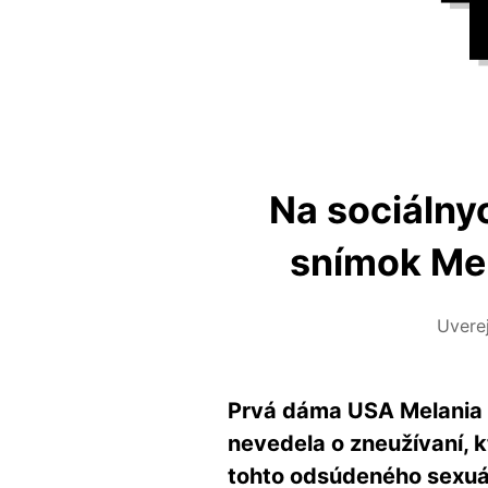
Na sociálny
snímok Mel
Uvere
Prvá dáma USA Melania T
nevedela o zneužívaní, k
tohto odsúdeného sexuáln