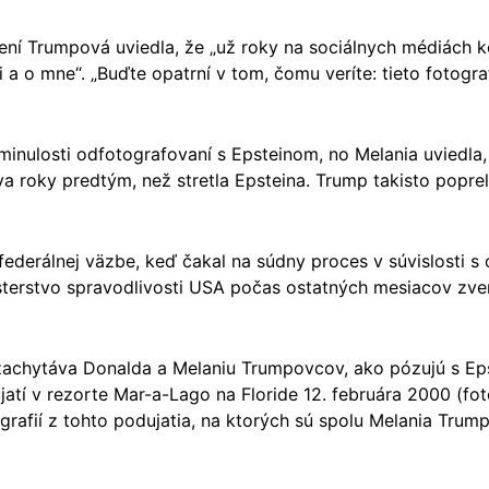
ní Trumpová uviedla, že „už roky na sociálnych médiách k
i a o mne“. „Buďte opatrní v tom, čomu veríte: tieto fotogra
minulosti odfotografovaní s Epsteinom, no Melania uviedla
a roky predtým, než stretla Epsteina. Trump takisto popre
federálnej väzbe, keď čakal na súdny proces v súvislosti 
isterstvo spravodlivosti USA počas ostatných mesiacov zv
achytáva Donalda a Melaniu Trumpovcov, ako pózujú s Ep
tí v rezorte Mar-a-Lago na Floride 12. februára 2000 (fotog
tografií z tohto podujatia, na ktorých sú spolu Melania Trum