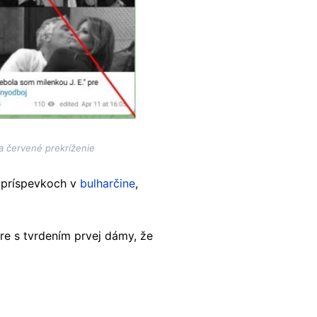
a červené prekríženie
 príspevkoch v
bulharčine
,
re s tvrdením prvej dámy, že