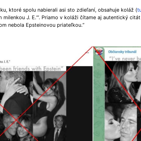
, ktoré spolu nabierali asi sto zdieľaní, obsahuje koláž (
t
ilenkou J. E.‘“. Priamo v koláži čítame aj autentický citát 
 som nebola Epsteinovou priateľkou.“