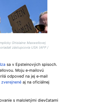
mplicky Ghislaine Maxwellovej
oriadali zástupcovia USA (AFP /
dza
sa v Epsteinových spisoch.
ellovou. Moju e‑mailovú
ilá odpoveď na jej e‑mail
 zverejnené
aj na oficiálnej
vanie s maloletými dievčatami