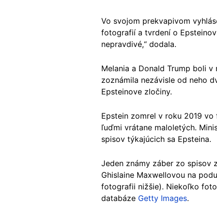
Vo svojom prekvapivom vyhláse
fotografií a tvrdení o Epsteinov
nepravdivé,“ dodala.
Melania a Donald Trump boli v 
zoznámila nezávisle od neho dv
Epsteinove zločiny.
Epstein zomrel v roku 2019 vo 
ľuďmi vrátane maloletých. Min
spisov týkajúcich sa Epsteina.
Jeden známy záber zo spisov z
Ghislaine Maxwellovou na poduja
fotografii nižšie). Niekoľko fo
databáze
Getty Images
.