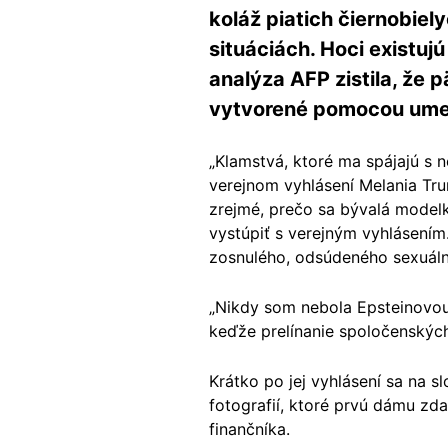
koláž piatich čiernobiel
situáciách. Hoci existuj
analýza AFP zistila, že 
vytvorené pomocou umele
„Klamstvá, ktoré ma spájajú s 
verejnom vyhlásení Melania Tru
zrejmé, prečo sa bývalá model
vystúpiť s verejným vyhlásením
zosnulého, odsúdeného sexuáln
„Nikdy som nebola Epsteinovou p
keďže prelínanie spoločenskýc
Krátko po jej vyhlásení sa na s
fotografií, ktoré prvú dámu zd
finančníka.