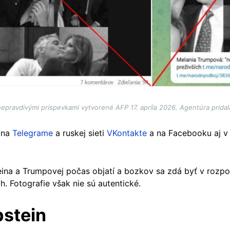
epravdivými príspevkami vytvorené AFP 17. apríla 2026. Agentúra pridal
j na
Telegrame
a ruskej sieti
VKontakte
a na Facebooku aj v
ina a Trumpovej počas objatí a bozkov sa zdá byť v rozpo
h. Fotografie však nie sú autentické.
stein