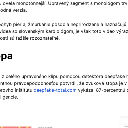
eu oveľa monotónnejší. Upravený segment s monológom trvá
vodná verzia.
ohyb pier aj žmurkanie pôsobia neprirodzene a naznačujú 
videa so
slovenským kardiológom, je však toto video výrazn
osti sú ťažšie rozoznateľné.
opa
k z celého upraveného klipu pomocou detektora deepfake 
entnou pravdepodobnosťou potvrdil, že zvuková stopa je v
erovho inštitútu
deepfake-total.com
vykázal 87-percentnú d
ligencie.