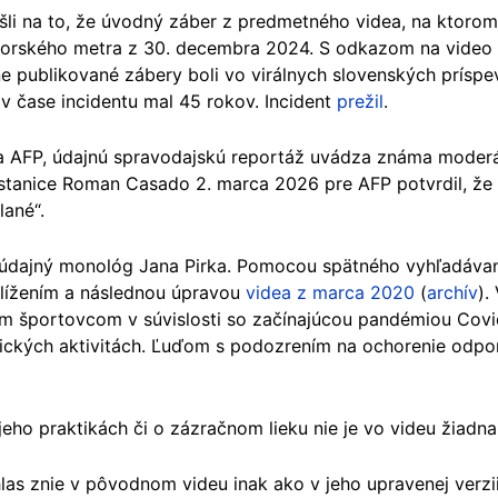
šli na to, že úvodný záber z predmetného videa, na ktoro
yorského metra z 30. decembra 2024. S odkazom na video o
e publikované zábery boli vo virálnych slovenských prísp
 v čase incidentu mal 45 rokov. Incident
prežil
.
ka AFP, údajnú spravodajskú reportáž uvádza známa moder
stanice Roman Casado 2. marca 2026 pre AFP potvrdil, že
lané“.
údajný monológ Jana Pirka. Pomocou spätného vyhľadávania
blížením a následnou úpravou
videa z marca 2020
(
archív
)
.
ým športovcom v súvislosti so začínajúcou pandémiou Covid
ických aktivitách. Ľuďom s podozrením na ochorenie odpo
eho praktikách či o zázračnom lieku nie je vo videu žiadn
las znie v pôvodnom videu inak ako v jeho upravenej verzii