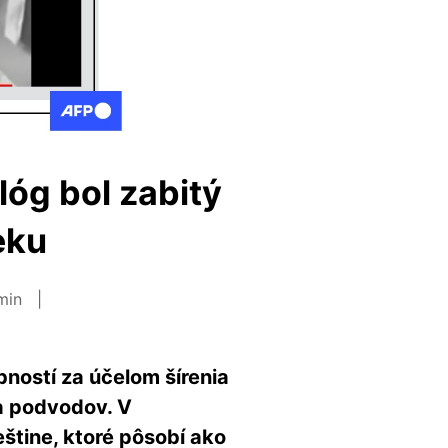
lóg bol zabitý
eku
 min
ností za účelom šírenia
a podvodov. V
štine, ktoré pôsobí ako