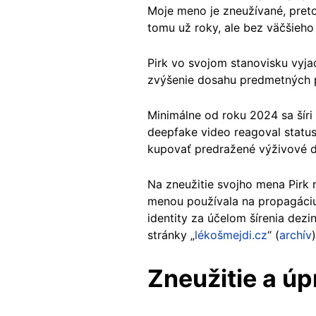
Moje meno je zneužívané, preto
tomu už roky, ale bez väčšieho 
Pirk vo svojom stanovisku vyja
zvýšenie dosahu predmetných 
Minimálne od roku 2024 sa šíri 
deepfake video reagoval stat
kupovať predražené výživové do
Na zneužitie svojho mena Pirk 
menou používala na propagáciu 
identity za účelom šírenia dez
stránky „
lékošmejdi.cz
“ (
archív
Zneužitie a ú