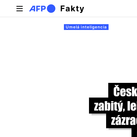
Skočiť na hlavný obsah
Fakty
Primárne karty
Umelá inteligencia