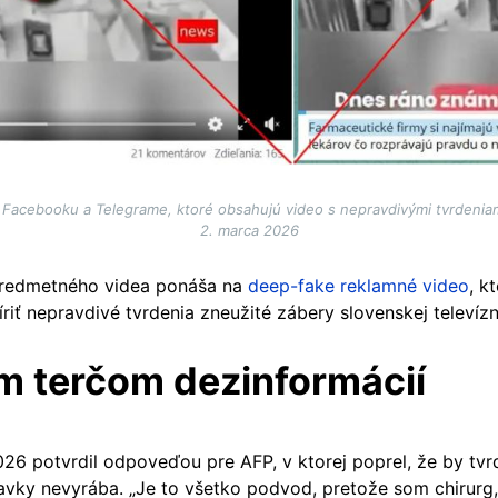
Facebooku a Telegrame, ktoré obsahujú video s nepravdivými tvrdenia
2. marca 2026
predmetného videa ponáša na
deep-fake reklamné video
, k
riť nepravdivé tvrdenia zneužité zábery slovenskej televízne
ým terčom dezinformácií
2026 potvrdil odpoveďou pre AFP, v ktorej poprel, že by tvrd
pravky nevyrába. „Je to všetko podvod, pretože som chirurg