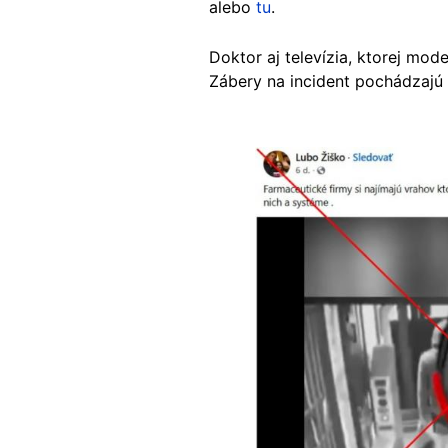
alebo
tu
.
Doktor aj televízia, ktorej mod
Zábery na incident pochádzaj
Image