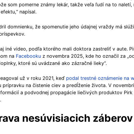
že som pomerne známy lekár, takže veľa ľudí na to naletí, n
efektu,“ napísal.
dril domnienku, že spomenutie jeho údajnej vraždy má slúži
príspevkov.
aj iné video, podľa ktorého mali doktora zastreliť v aute. 
usom na
Facebooku
z novembra 2025, kde ho označil za „odp
plnky, ktoré sú uvádzané ako zázračné lieky“.
reagoval už v roku 2021, keď
podal trestné oznámenie na 
prípravku na čistenie ciev a predĺženie života. V novembr
informácií a podvodnej propagácie liečivých produktov Pirk
).
prava nesúvisiacich záberov