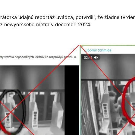
erátorka údajnú reportáž uvádza, potvrdili, že žiadne tvrden
ú z newyorského metra v decembri 2024.