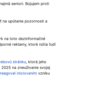
ajmä seniori. Bojujem proti
ť na upútanie pozornosti a
Pirk na toto dezinformačné
orné reklamy, ktoré nútia ľudí
webovú stránku
, ktorá jeho
i 2025 na zneužívanie svojej
reagoval iniciovaním
vzniku