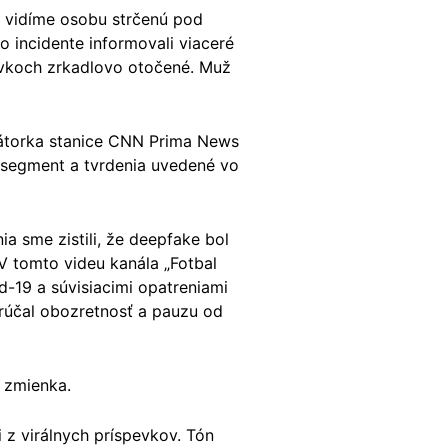
m vidíme osobu strčenú pod
 incidente informovali viaceré
evkoch zrkadlovo otočené. Muž
átorka stanice CNN Prima News
 segment a tvrdenia uvedené vo
 sme zistili, že deepfake bol
 V tomto videu kanála „Fotbal
-19 a súvisiacimi opatreniami
rúčal obozretnosť a pauzu od
a zmienka.
 z virálnych príspevkov. Tón