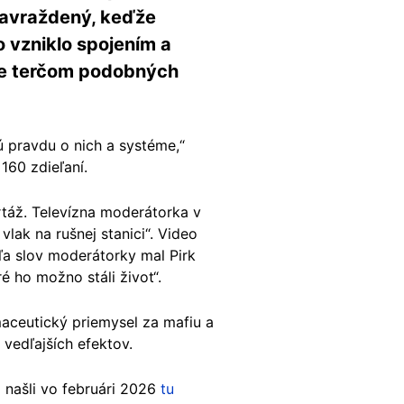
 zavraždený, keďže
o vzniklo spojením a
 že terčom podobných
ú pravdu o nich a systéme,“
 160 zdieľaní.
rtáž. Televízna moderátorka v
lak na rušnej stanici“. Video
ľa slov moderátorky mal Pirk
é ho možno stáli život“.
aceutický priemysel za mafiu a
z vedľajších efektov.
 našli vo februári 2026
tu