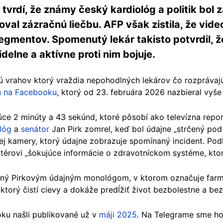
tvrdí, že známy český kardiológ a politik bol
oval zázračnú liečbu. AFP však zistila, že vide
egmentov. Spomenutý lekár takisto potvrdil,
delne a aktívne proti nim bojuje.
jú vrahov ktorý vraždia nepohodlných lekárov čo rozprávaj
u na Facebooku
, ktorý od 23. februára 2026 nazbieral vyše
úce 2 minúty a 43 sekúnd, ktoré pôsobí ako televízna repo
lóg
a
senátor
Jan Pirk zomrel, keď bol údajne „strčený pod v
j kamery, ktorý údajne zobrazuje spomínaný incident. Pod
érovi „šokujúce informácie o zdravotníckom systéme, ktor
rený Pirkovým údajným monológom, v ktorom označuje farm
 ktorý čistí cievy a dokáže predĺžiť život bezbolestne a be
ku našli publikované už v
máji 2025
. Na Telegrame sme ho