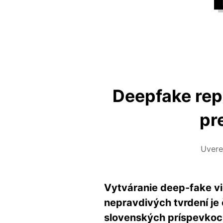
Deepfake repo
pr
Uver
Vytváranie deep-fake vi
nepravdivých tvrdení je
slovenských príspevkoch 