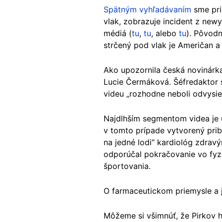
Spätným vyhľadávaním
sme pri
vlak, zobrazuje incident z new
médiá (
tu
,
tu
, alebo
tu
). Pôvodn
strčený pod vlak je Američan a
Ako upozornila česká novinár
Lucie Čermáková. Šéfredaktor 
videu „rozhodne neboli odvysie
Najdlhším segmentom videa je 
v tomto prípade vytvorený pri
na jedné lodi“ kardiológ zdrav
odporúčal pokračovanie vo fyz
športovania.
O farmaceutickom priemysle a j
Môžeme si všimnúť, že Pirkov h