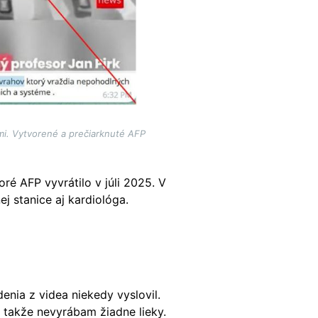
mi. Vytvorené a prečiarknuté AFP
toré AFP vyvrátilo v júli 2025. V
j stanice aj kardiológa.
enia z videa niekedy vyslovil.
, takže nevyrábam žiadne lieky.