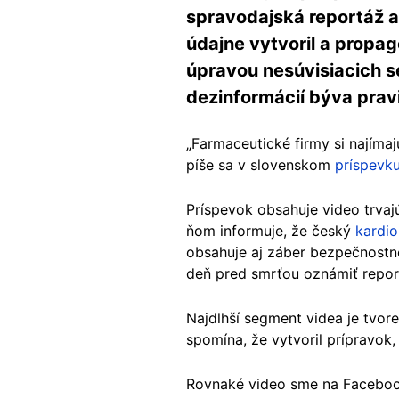
spravodajská reportáž a 
údajne vytvoril a propag
úpravou nesúvisiacich s
dezinformácií býva pravi
„Farmaceutické firmy si najíma
píše sa v slovenskom
príspevk
Príspevok obsahuje video trvaj
ňom informuje, že český
kardio
obsahuje aj záber bezpečnostne
deň pred smrťou oznámiť report
Najdlhší segment videa je tvo
spomína, že vytvoril prípravok,
Rovnaké video sme na Faceboo