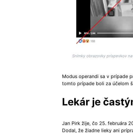
Snímky obrazovky príspevkov na 
Modus operandi sa v prípade 
tomto prípade boli za účelom ší
Lekár je čast
Jan Pirk žije, čo 25. februára 
Dodal, že žiadne lieky ani prí