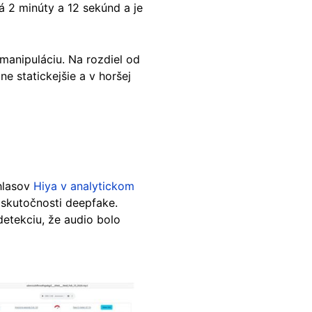
 2 minúty a 12 sekúnd a je
manipuláciu. Na rozdiel od
e statickejšie a v horšej
hlasov
Hiya v analytickom
 skutočnosti deepfake.
etekciu, že audio bolo