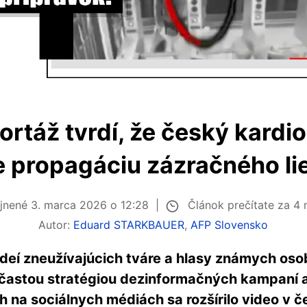
rtáž tvrdí, že český kardio
e propagáciu zázračného li
Článok prečítate za 4
ejnené
3. marca 2026 o 12:28
Autor:
Eduard STARKBAUER
,
AFP Slovensko
deí zneužívajúcich tváre a hlasy známych osob
 častou stratégiou dezinformačných kampaní 
na sociálnych médiách sa rozšírilo video v če