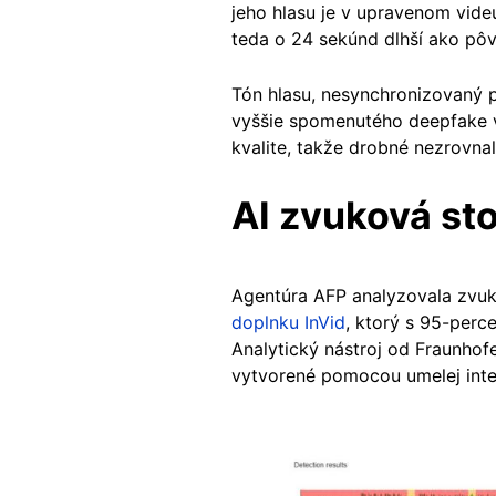
jeho hlasu je v upravenom vid
teda o 24 sekúnd dlhší ako pô
Tón hlasu, nesynchronizovaný p
vyššie spomenutého
deepfake 
kvalite, takže drobné nezrovnal
AI zvuková st
Agentúra AFP analyzovala zvu
doplnku InVid
, ktorý s 95-perc
Analytický nástroj od Fraunhof
vytvorené pomocou umelej inte
Image