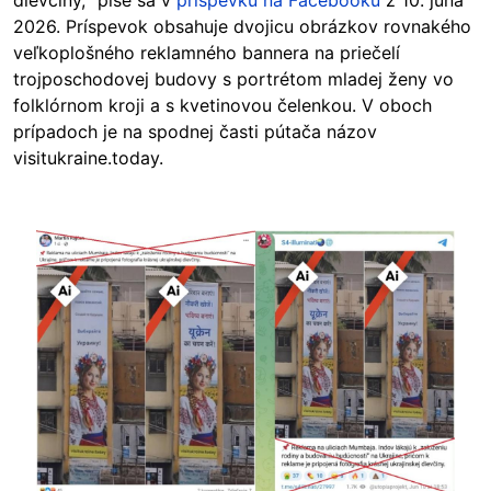
dievčiny,“ píše sa v
príspevku na Facebooku
z 10. júna
2026. Príspevok obsahuje dvojicu obrázkov rovnakého
veľkoplošného reklamného bannera na priečelí
trojposchodovej budovy s portrétom mladej ženy vo
folklórnom kroji a s kvetinovou čelenkou. V oboch
prípadoch je na spodnej časti pútača názov
visitukraine.today.
Image