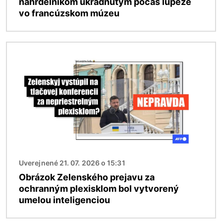
náhrdelníkom ukradnutým počas lúpeže
vo francúzskom múzeu
Obrázok
Uverejnené 21. 07. 2026 o 15:31
Obrázok Zelenského prejavu za
ochranným plexisklom bol vytvorený
umelou inteligenciou