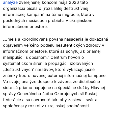
analýze
zverejnenej koncom mája 2026 táto
organizácia písala o „rozsiahlej deštruktívnej
informačnej kampani“ na tému migrácie, ktorá v
posledných mesiacoch prebieha v ukrajinskom
informačnom priestore.
„Umelá a koordinovaná povaha nasadenia je dokázaná
objavením veľkého podielu neautentických zdrojov v
informačnom priestore, ktoré sa uchyľujú k priamej
manipulácii s obsahom.“ Centrum hovorí o
systematickom šírení a propagácii izolovaných
„deštruktívnych“ naratívov, ktoré vykazujú jasné
známky koordinovanej externej informačnej kampane.
Vo svojej analýze dospelo k záveru, že distribučné
siete sú priamo napojené na špeciálne služby Hlavnej
správy Generálneho štábu Ozbrojených síl Ruskej
federácie a sú navrhnuté tak, aby zasievali svár a
spoločenský rozkol v ukrajinskej spoločnosti.