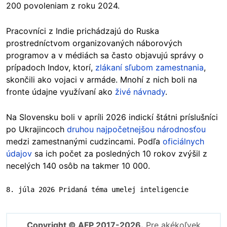
200 povoleniam z roku 2024.
Pracovníci z Indie prichádzajú do Ruska
prostredníctvom organizovaných náborových
programov a v médiách sa často objavujú správy o
prípadoch Indov, ktorí,
zlákaní sľubom zamestnania
,
skončili ako vojaci v armáde. Mnohí z nich boli na
fronte údajne využívaní ako
živé návnady
.
Na Slovensku boli v apríli 2026 indickí štátni príslušníci
po Ukrajincoch
druhou najpočetnejšou národnosťou
medzi zamestnanými cudzincami. Podľa
oficiálnych
údajov
sa ich počet za posledných 10 rokov zvýšil z
necelých 140 osôb na takmer 10 000.
8. júla 2026 Pridaná téma umelej inteligencie
Copyright © AFP 2017-2026.
Pre akékoľvek