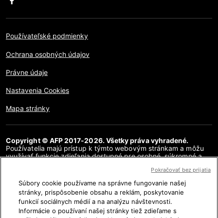
Používateľské podmienky
Ochrana osobných údajov
Právne údaje
Nastavenia Cookies
Mapa stránky
Copyright © AFP 2017-2026. Všetky práva vyhradené.
Používatelia majú prístup k týmto webovým stránkam a môžu
využívať funkcie zdieľania dostupné pre osobné, súkromné a
nekomerčné účely. Akékoľvek iné použitie, najmä akákoľvek
Pokračovať bez prijatia
reprodukcia, komunikácia pre verejnosť alebo distribúcia
obsahu tejto webovej stránky, či už v celku alebo čiastočne, na
Súbory cookie používame na správne fungovanie našej
akékoľvek iné účely a/alebo akýmkoľvek iným spôsobom, bez
stránky, prispôsobenie obsahu a reklám, poskytovanie
osobitnej licenčnej zmluvy podpísanej s AFP, je prísne
funkcií sociálnych médií a na analýzu návštevnosti.
zakázaná. Obsah zobrazený alebo zahrnutý prostredníctvom
hypertextových odkazov v článkoch AFP Fakty sa poskytuje v
Informácie o používaní našej stránky tiež zdieľame s