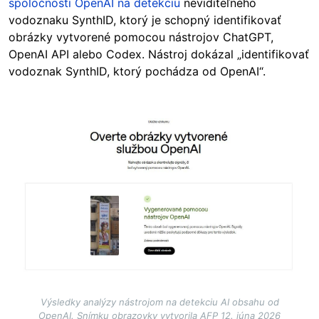
spoločnosti OpenAI na detekciu
neviditeľného
vodoznaku SynthID, ktorý je schopný identifikovať
obrázky vytvorené pomocou nástrojov ChatGPT,
OpenAI API alebo Codex. Nástroj dokázal „identifikovať
vodoznak SynthID, ktorý pochádza od OpenAI“.
Image
Výsledky analýzy nástrojom na detekciu AI obsahu od
OpenAI. Snímku obrazovky vytvorila AFP 12. júna 2026