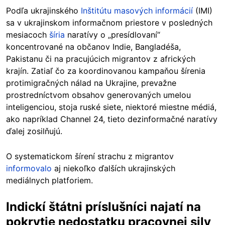
Podľa ukrajinského
Inštitútu masových informácií
(IMI)
sa v ukrajinskom informačnom priestore v posledných
mesiacoch
šíria
naratívy o „presídlovaní“
koncentrované na občanov Indie, Bangladéša,
Pakistanu či na pracujúcich migrantov z afrických
krajín. Zatiaľ čo za koordinovanou kampaňou šírenia
protimigračných nálad na Ukrajine, prevažne
prostredníctvom obsahov generovaných umelou
inteligenciou, stoja ruské siete, niektoré miestne médiá,
ako napríklad Channel 24, tieto dezinformačné naratívy
ďalej zosilňujú.
O systematickom šírení strachu z migrantov
informovalo
aj niekoľko ďalších ukrajinských
mediálnych platforiem.
Indickí štátni príslušníci najatí na
pokrytie nedostatku pracovnej sily