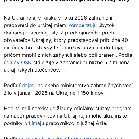
Na Ukrajine aj v Rusku v roku 2026 zahraniční
pracovníci do určitej miery
kompenzujú
úbytok
domácej pracovnej sily. Z predvojnového počtu
obyvateľov Ukrajiny, ktorý predstavoval približne 40
miliónov, boli stovky tisíc mužov povolaní do boja,
pričom mnohí z nich zahynuli alebo boli zranení. Podľa
údajov OSN
stále žije v zahraničí približne 5,7 milióna
ukrajinských utečencov.
Podľa
údajov
indického ministerstva zahraničných vecí
žilo v januári 2026 na Ukrajine 1 150 Indov.
Hoci v Indii neexistuje žiadny oficiálny štátny program
na nábor pracovníkov na Ukrajinu, mnohé ukrajinské
podniky
prijímajú
pracovníkov z južnej Ázie.
Podľa
vedúcej ukrajinskej štátnej migračnej služby