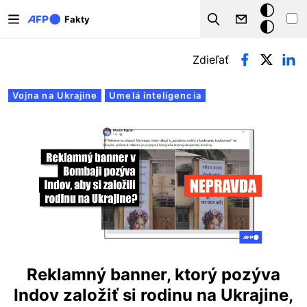
Skočiť na hlavný obsah
Tmavý
Fakty
Search
režim
Primárne karty
Zdieľať
Vojna na Ukrajine
Umelá inteligencia
Reklamný banner, ktorý pozýva
Indov založiť si rodinu na Ukrajine,