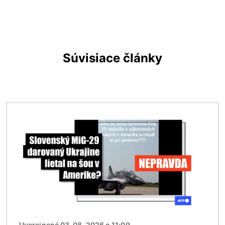
Súvisiace články
Obrázok
Uverejnené 03. 08. 2026 o 11:09