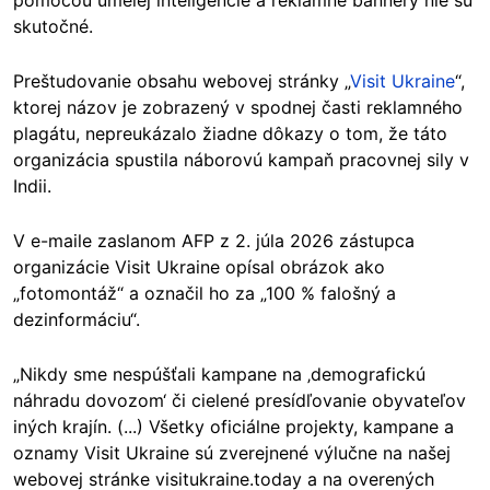
skutočné.
Preštudovanie obsahu webovej stránky „
Visit Ukraine
“,
ktorej názov je zobrazený v spodnej časti reklamného
plagátu, nepreukázalo žiadne dôkazy o tom, že táto
organizácia spustila náborovú kampaň pracovnej sily v
Indii.
V e-maile zaslanom AFP z 2. júla 2026 zástupca
organizácie Visit Ukraine opísal obrázok ako
„fotomontáž“ a označil ho za „100 % falošný a
dezinformáciu“.
„Nikdy sme nespúšťali kampane na ‚demografickú
náhradu dovozom‘ či cielené presídľovanie obyvateľov
iných krajín. (...) Všetky oficiálne projekty, kampane a
oznamy Visit Ukraine sú zverejnené výlučne na našej
webovej stránke visitukraine.today a na overených