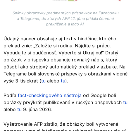
Snímky obrazovky predmetných príspevkov na Facebooku
a Telegrame, do ktorých AFP 12. júna pridala červené
prekríženie a logo AI.
Údajný banner obsahuje aj text v hindčine, ktorého
preklad znie: „Založte si rodinu. Nájdite si prácu.
Vybudujte si budúcnosť. Vyberte si Ukrajinu!“ Druhý
obrázok v príspevku obsahuje rovnaký nápis, ktorý
pôsobí ako strojový automatický preklad v azbuke. Na
Telegrame boli slovenské príspevky s obrázkami videné
vyše 3-tisíckrát (
tu
alebo
tu
).
Podľa
fact-checkingového nástroja
od Google boli
obrázky prvýkrát publikované v ruských príspevkoch
tu
alebo
tu
9. júna 2026.
Vyšetrovanie AFP zistilo, že obrázky boli vytvorené
pomocou umelej inteligencie a reklamné bannery nie sú