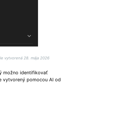
le vytvorená 28. mája 2026
ý možno identifikovať
ne vytvorený pomocou AI od