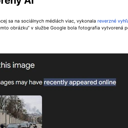
rený AI
riacej sa na sociálnych médiách viac, vykonala
reverzné vyh
tomto obrázku“ v službe Google bola fotografia vytvorená 