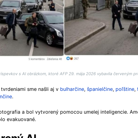
íspevkov s AI obrázkom, ktoré AFP 29. mája 2026 vybavila červeným pr
vrdeniami sme našli aj v
bulharčine
,
španielčine
,
poľštine
,
nčine
.
otografia a bol vytvorený pomocou umelej inteligencie. Am
bolo evakuované.