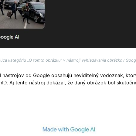
úca kategóriu „O tomto obrázku“ v nástroji vyhľadávania obrázkov Goog
nástrojov od Google obsahujú neviditeľný vodoznak, ktor
ID. Aj tento nástroj dokázal, že daný obrázok bol skutoč