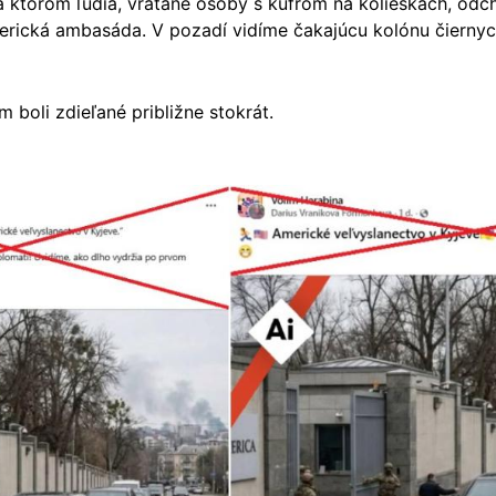
a ktorom ľudia, vrátane osoby s kufrom na kolieskach, odc
ická ambasáda. V pozadí vidíme čakajúcu kolónu čiernych 
 boli zdieľané približne stokrát.