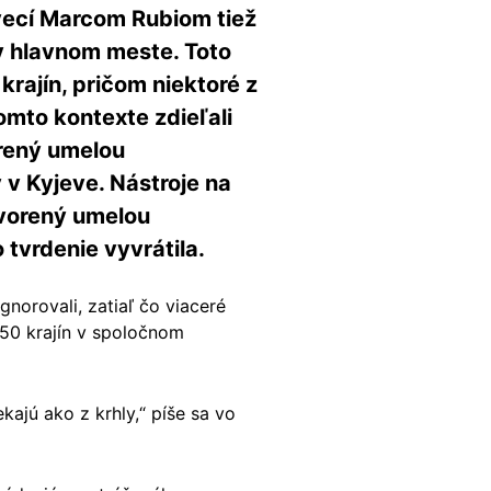
vecí Marcom Rubiom tiež
v hlavnom meste. Toto
rajín, pričom niektoré z
tomto kontexte zdieľali
orený umelou
v Kyjeve. Nástroje na
tvorený umelou
tvrdenie vyvrátila.
gnorovali, zatiaľ čo viaceré
 50 krajín v spoločnom
kajú ako z krhly,“ píše sa vo