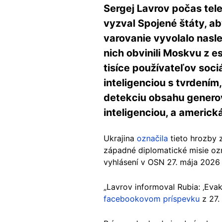
Sergej Lavrov počas tel
vyzval Spojené štáty, a
varovanie vyvolalo nasle
nich obvinili Moskvu z es
tisíce používateľov soc
inteligenciou s tvrdení
detekciu obsahu genero
inteligenciou, a americ
Ukrajina
označila
tieto hrozby z
západné diplomatické misie ozn
vyhlásení v OSN 27. mája 2026 
„Lavrov informoval Rubia: ‚Evak
facebookovom príspevku
z 27.