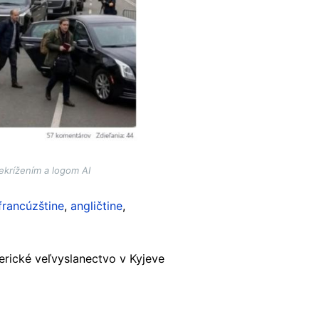
ekrížením a logom AI
francúzštine
,
angličtine
,
erické veľvyslanectvo v Kyjeve