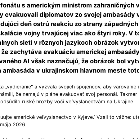
efonátu s americkým ministrom zahraničných 
by evakuovali diplomatov zo svojej ambasády 
dujúci deň ostrú reakciu zo strany západných k
kalácie vojny trvajúcej viac ako štyri roky. V 
iálnych sietí v rôznych jazykoch obrázok vytv
m, že zachytáva evakuáciu americkej ambasády 
vaného AI však naznačujú, že obrázok bol vy
ká ambasáda v ukrajinskom hlavnom meste toto 
a „vydieranie“ a vyzvala svojich spojencov, aby varovanie i
ámili, že nemajú v pláne evakuovať svoj personál. Takmer
odsúdilo ruské hrozby voči veľvyslanectvám na Ukrajine.
uujte americké veľvyslanectvo v Kyjeve.‘ Vzali to vážne: ute
 mája 2026.