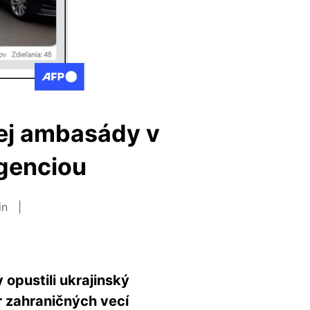
ej ambasády v
igenciou
in
opustili ukrajinský
r zahraničných vecí