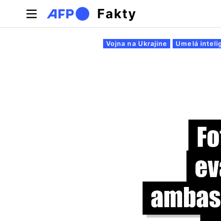
Skočiť na hlavný obsah
Fakty
Primárne karty
Vojna na Ukrajine
Umelá inteli