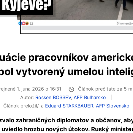
uácie pracovníkov americk
bol vytvorený umelou intel
Článok prečítate za 5 m
rejnené
1. júna 2026 o 16:31
Autor:
Rossen BOSSEV
,
AFP Bulharsko
Článok preložil/-a
Eduard STARKBAUER
,
AFP Slovensko
valo zahraničných diplomatov a občanov, aby 
 uviedlo hrozbu nových útokov. Ruský ministe