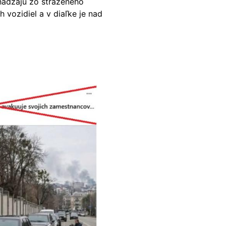
hádzajú zo stráženého
vozidiel a v diaľke je nad