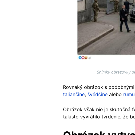
Snímky obrazovky pr
Rovnaký obrázok s podobnými t
taliančine
,
švédčine
alebo
rumu
Obrázok však nie je skutočná f
takisto vyvrátilo tvrdenie, že 