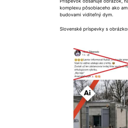
Príspevok obsahuje obrázok, n
komplexu pôsobiaceho ako amer
budovami viditeľný dym.
Slovenské príspevky s obrázkom
Image