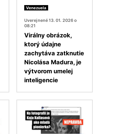
Venezuela
Uverejnené 13. 01. 2026 o
08:21
Virálny obrázok,
ktorý údajne
zachytáva zatknutie
Nicolása Madura, je
výtvorom umelej
inteligencie
Obrázok