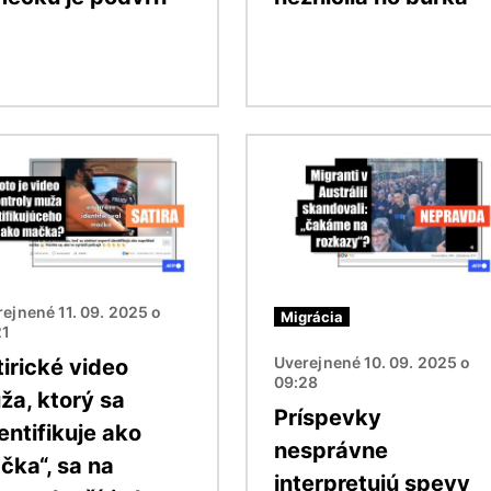
ok
Obrázok
ejnené 11. 09. 2025 o
Migrácia
21
Uverejnené 10. 09. 2025 o
tirické video
09:28
ža, ktorý sa
Príspevky
entifikuje ako
nesprávne
čka“, sa na
interpretujú spevy