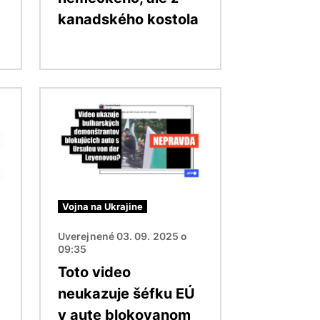
kanadského kostola
Obrázok
Vojna na Ukrajine
Uverejnené 03. 09. 2025 o
09:35
Toto video
neukazuje šéfku EÚ
v aute blokovanom