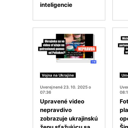
inteligencie
Obrázok
Obráz
Vojna na Ukrajine
Ume
Uverejnené 23. 10. 2025 o
Uver
07:36
08:
Upravené video
Fo
nepravdivo
pl
zobrazuje ukrajinskú
op
ženu sťažujúcu sa
Ši