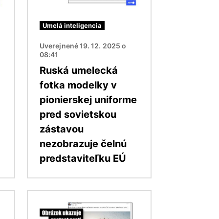
Umelá inteligencia
Uverejnené 19. 12. 2025 o
08:41
Ruská umelecká
fotka modelky v
pionierskej uniforme
pred sovietskou
zástavou
nezobrazuje čelnú
predstaviteľku EÚ
Obrázok