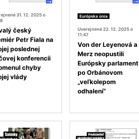
ejnené 31. 12. 2025 o
Európska únia
48
Uverejnené 22. 12. 2025 o
valý český
11:47
miér Petr Fiala na
Von der Leyenová a
ojej poslednej
Merz neopustili
čovej konferencii
Európsky parlament
omenul chyby
po Orbánovom
jej vlády
„veľkolepom
odhalení“
ok
Obrázok