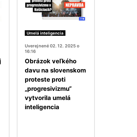
Umelá inteligencia
Uverejnené 02. 12. 2025 o
16:16
j
Obrázok veľkého
davu na slovenskom
proteste proti
„progresivizmu“
vytvorila umelá
inteligencia