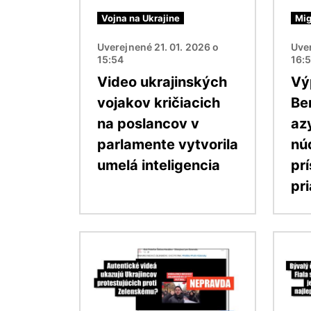
Vojna na Ukrajine
Mig
Uverejnené 21. 01. 2026 o
Uver
15:54
16:
Video ukrajinských
Vý
vojakov kričiacich
Ber
na poslancov v
azy
parlamente vytvorila
nú
umelá inteligencia
pr
pr
Obrázok
Obráz