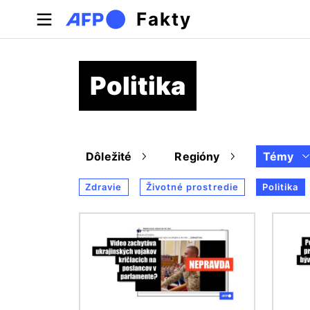
Skočiť na hlavný obsah
Fakty
Politika
Dôležité
Regióny
Témy
Zdravie
Životné prostredie
Politika
Obrázok
Obráz