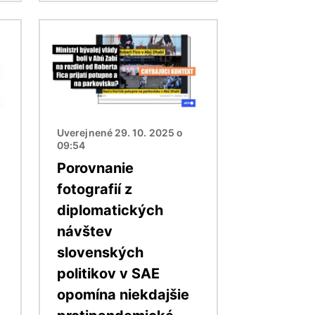
Obrázok
Uverejnené 29. 10. 2025 o
09:54
Porovnanie
fotografií z
diplomatických
návštev
slovenských
politikov v SAE
opomína niekdajšie