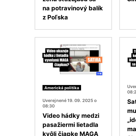
na potravinový balík
z Poľska
Obrázok
Obráz
Uver
Americká politika
08:
Uverejnené 19. 09. 2025 o
Sa
08:30
mu
Video hádky medzi
„id
pasažiermi lietadla
ma
kvôli čiapke MAGA