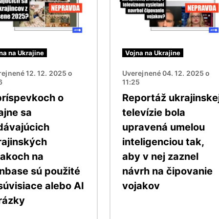
na na Ukrajine
Vojna na Ukrajine
ejnené 12. 12. 2025 o
Uverejnené 04. 12. 2025 o
6
11:25
príspevkoch o
Reportáž ukrajinske
ajne sa
televízie bola
dávajúcich
upravená umelou
rajinských
inteligenciou tak,
jakoch na
aby v nej zaznel
nbase sú použité
návrh na čipovanie
súvisiace alebo AI
vojakov
rázky