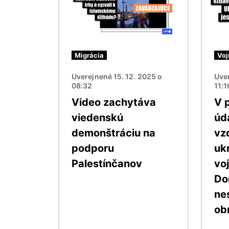
Migrácia
Voj
Uverejnené 15. 12. 2025 o
Uver
08:32
11:1
Video zachytáva
V 
viedenskú
úd
demonštráciu na
vz
podporu
uk
Palestínčanov
vo
Do
ne
ob