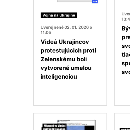
Uver
Vojna na Ukrajine
13:
Uverejnené 02. 01. 2026 o
Bý
11:05
pre
Videá Ukrajincov
sv
protestujúcich proti
tla
Zelenskému boli
sp
vytvorené umelou
svo
inteligenciou
Obrázok
Obráz