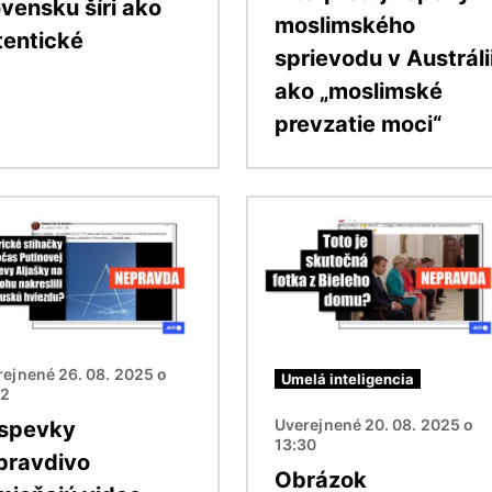
ovensku šíri ako
moslimského
tentické
sprievodu v Austráli
ako „moslimské
prevzatie moci“
ok
Obrázok
ejnené 26. 08. 2025 o
Umelá inteligencia
42
Uverejnené 20. 08. 2025 o
íspevky
13:30
pravdivo
Obrázok