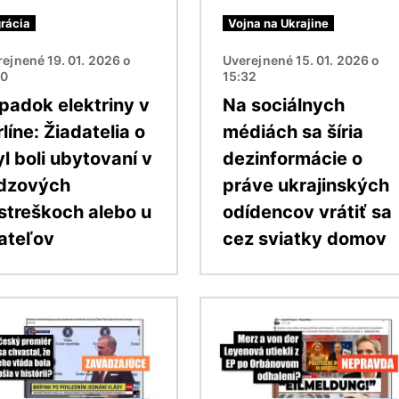
rácia
Vojna na Ukrajine
ejnené 19. 01. 2026 o
Uverejnené 15. 01. 2026 o
50
15:32
padok elektriny v
Na sociálnych
líne: Žiadatelia o
médiách sa šíria
l boli ubytovaní v
dezinformácie o
dzových
práve ukrajinských
ístreškoch alebo u
odídencov vrátiť sa
iateľov
cez sviatky domov
ok
Obrázok