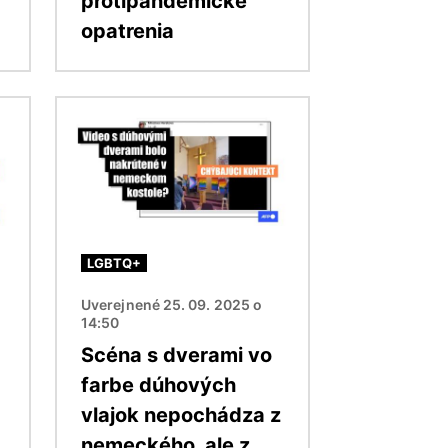
protipandemické
opatrenia
Obrázok
LGBTQ+
Uverejnené 25. 09. 2025 o
14:50
Scéna s dverami vo
farbe dúhových
vlajok nepochádza z
nemeckého, ale z