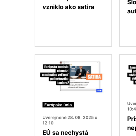
Sl
vzniklo ako satira
au
Obrázok
Obráz
Uver
Európska únia
10:
Uverejnené 28. 08. 2025 o
Pr
12:10
ne
EÚ sa nechystá