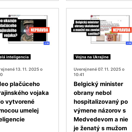
ok
Obrázok
lá inteligencia
Vojna na Ukrajine
ejnené 13. 11. 2025 o
Uverejnené 07. 11. 2025 o
20
10:41
deo plačúceho
Belgický minister
rajinského vojaka
obrany nebol
lo vytvorené
hospitalizovaný po
mocou umelej
výmene názorov s
eligencie
Medvedevom a nie
je ženatý s mužom