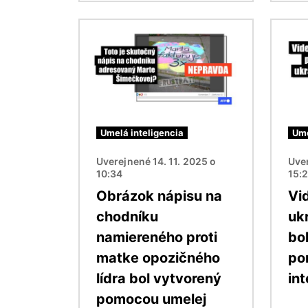
Obrázok
Obráz
Umelá inteligencia
Ume
Uverejnené 14. 11. 2025 o
Uver
10:34
15:
Obrázok nápisu na
Vi
chodníku
uk
namiereného proti
bo
matke opozičného
po
lídra bol vytvorený
int
pomocou umelej