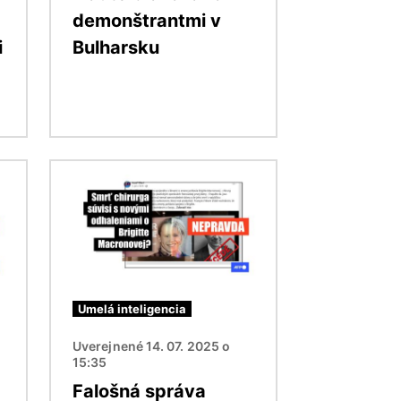
demonštrantmi v
i
Bulharsku
Obrázok
Umelá inteligencia
Uverejnené 14. 07. 2025 o
15:35
Falošná správa