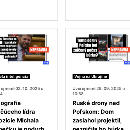
ok
Obrázok
lá inteligencia
Vojna na Ukrajine
ejnené 02. 10. 2025 o
Uverejnené 29. 09. 2025 o
14
10:58
tografia
Ruské drony nad
ačúceho lídra
Poľskom: Dom
ozície Michala
zasiahol projektil,
mečku je podvrh
nezničila ho búrka