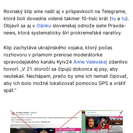
Rovnaký klip sme našli aj v príspevkoch na Telegrame,
ktoré boli dovedna videné takmer 10-tisíc krát (
tu
a
tu
).
Objavil sa aj v
článku
slovenskej odnože siete Pravda-
news, ktorá systematicky šíri prokremeľské naratívy.
Klip zachytáva ukrajinského vojaka, ktorý počas
rozhovoru v priamom prenose moderátorke
spravodajského kanálu Kyiv24
Anne Valevskej
zdanlivo
hovorí: „V 21. storočí sa čipujú dokonca aj psy, aby
neutekali. Nechápem, prečo by sme ich nemali čipovať,
aby ich bolo možné lokalizovať pomocou GPS a vrátiť
späť.“
Image