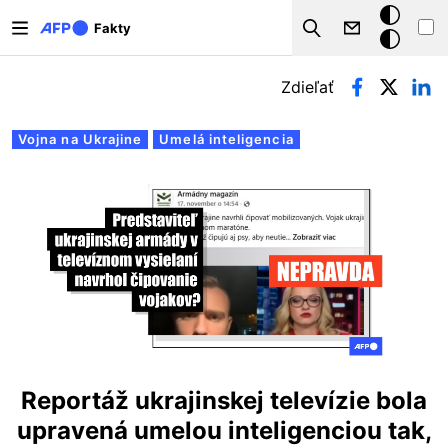
Skočiť na hlavný obsah
Tmavý
Fakty
Search
režim
Primárne karty
Zdieľať
Vojna na Ukrajine
Umelá inteligencia
Reportáž ukrajinskej televízie bola
upravená umelou inteligenciou tak,