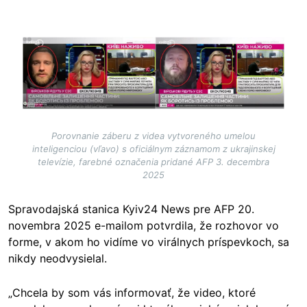
Image
Porovnanie záberu z videa vytvoreného umelou
inteligenciou (vľavo) s oficiálnym záznamom z ukrajinskej
televízie, farebné označenia pridané AFP 3. decembra
2025
Spravodajská stanica Kyiv24 News pre AFP 20.
novembra 2025 e-mailom potvrdila, že rozhovor vo
forme, v akom ho vidíme vo virálnych príspevkoch, sa
nikdy neodvysielal.
„Chcela by som vás informovať, že video, ktoré