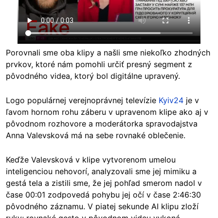
Porovnali sme oba klipy a našli sme niekoľko zhodných
prvkov, ktoré nám pomohli určiť presný segment z
pôvodného videa, ktorý bol digitálne upravený.
Logo populárnej verejnoprávnej televízie
Kyiv24
je v
ľavom hornom rohu záberu v upravenom klipe ako aj v
pôvodnom rozhovore a moderátorka spravodajstva
Anna Valevsková má na sebe rovnaké oblečenie.
Keďže Valevsková v klipe vytvorenom umelou
inteligenciou nehovorí, analyzovali sme jej mimiku a
gestá tela a zistili sme, že jej pohľad smerom nadol v
čase 00:01 zodpovedá pohybu jej očí v čase 2:46:30
pôvodného záznamu. V piatej sekunde AI klipu zloží
ruky; rovnaké gesto v pôvodnom videu vykoná