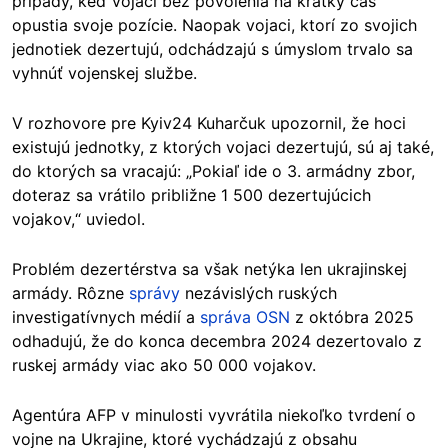
prípady, keď vojaci bez povolenia na krátky čas
opustia svoje pozície. Naopak vojaci, ktorí zo svojich
jednotiek dezertujú, odchádzajú s úmyslom trvalo sa
vyhnúť vojenskej službe.
V rozhovore pre Kyiv24 Kuharčuk upozornil, že hoci
existujú jednotky, z ktorých vojaci dezertujú, sú aj také,
do ktorých sa vracajú: „Pokiaľ ide o 3. armádny zbor,
doteraz sa vrátilo približne 1 500 dezertujúcich
vojakov,“ uviedol.
Problém dezertérstva sa však netýka len ukrajinskej
armády. Rôzne
správy
nezávislých ruských
investigatívnych médií a
správa OSN
z októbra 2025
odhadujú, že do konca decembra 2024 dezertovalo z
ruskej armády viac ako 50 000 vojakov.
Agentúra AFP v minulosti vyvrátila niekoľko tvrdení o
vojne na Ukrajine, ktoré vychádzajú z obsahu