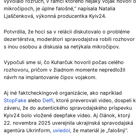
vyvolalo rozruch, v rámci ktorého nejaký vojak hovorí o
mikročipoch, je úplne falošné,“ napísala Natalia
Ljaščenková, výkonná producentka Kyiv24.
Potvrdila, že hoci sa v relácii diskutovalo o probléme
dezertérstva, moderátori spravodajstva robili rozhovor
s inou osobou a diskusia sa netýkala mikročipov.
Vypočuli sme si, čo Kuharčuk hovoril počas celého
rozhovoru, pričom v žiadnom momente nepredložil
návrh na implantovanie čipov vojakom.
Aj iné faktcheckingové organizácie, ako napríklad
StopFake
alebo
Delfi
, ktoré preverovali video, dospeli k
záveru, že do autentického spravodajského príspevku
Kyiv24 bolo vložené deepfake video. Aj článok, ktorý
22. novembra 2025 uverejnila ukrajinská spravodajská
agentúra Ukrinform,
uviedol
, že materiál je „falošný“.