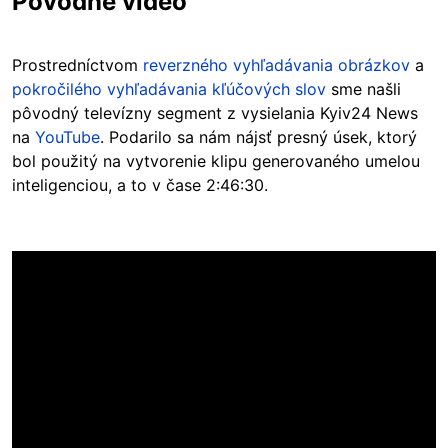
Pôvodné video
Prostredníctvom
reverzného vyhľadávania obrázkov
a
pokročilého vyhľadávania kľúčových slov
sme našli
pôvodný televízny segment z vysielania Kyiv24 News
na
YouTube
. Podarilo sa nám nájsť presný úsek, ktorý
bol použitý na vytvorenie klipu generovaného umelou
inteligenciou, a to v čase 2:46:30.