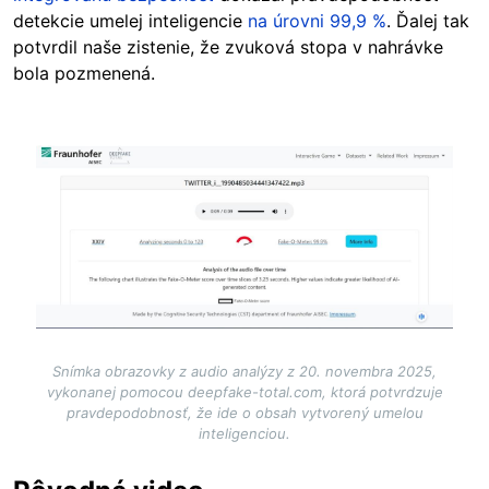
detekcie umelej inteligencie
na úrovni 99,9 %
. Ďalej tak
potvrdil naše zistenie, že zvuková stopa v nahrávke
bola pozmenená.
Image
Snímka obrazovky z audio analýzy z 20. novembra 2025,
vykonanej pomocou deepfake-total.com, ktorá potvrdzuje
pravdepodobnosť, že ide o obsah vytvorený umelou
inteligenciou.