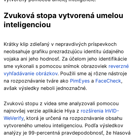
Zvuková stopa vytvorená umelou
inteligenciou
Krátky klip zdieľaný v nepravdivých príspevkoch
neobsahuje grafiku prezradzujúcu identitu údajného
vojaka ani jeho hodnosť. Za účelom jeho identifikácie
sme vykonali s pomocou snímok obrazoviek
reverzné
vyhľadávanie obrázkov
. Použili sme aj rôzne nástroje
na rozpoznávanie tváre ako
PimEyes
a
FaceCheck
,
avšak výsledky neboli jednoznačné.
Zvukovú stopu z videa sme analyzovali pomocou
najnovšej verzie aplikácie Hiya z
rozšírenia InVID-
WeVerify
, ktorá je určená na rozpoznávanie obsahu
vytvoreného umelou inteligenciou. Podľa výsledkov
analýzy je 99-percentná pravdepodobnosť, že hlasová