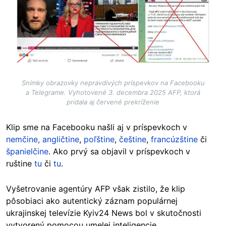
Snímky obrazovky nepravdivých príspevkov na Facebooku
a Telegrame. Vyhotovené 3. decembra 2025 AFP, ktorá
pridala aj červené prekríženie
Klip sme na Facebooku našli aj v príspevkoch v
nemčine,
angličtine
,
poľštine
,
češtine
,
francúzštine
či
španielčine
. Ako prvý sa objavil v príspevkoch v
ruštine
tu
či
tu
.
Vyšetrovanie agentúry AFP však zistilo, že klip
pôsobiaci ako autentický záznam populárnej
ukrajinskej televízie Kyiv24 News bol v skutočnosti
vytvorený pomocou umelej inteligencie.