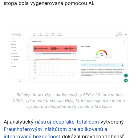
stopa bola vygenerovaná pomocou AI.
Image
Snímky obrazovky z audio analýzy AFP z 20. novembra
2025, vykonanej pomocou Hiya, ktorá ukazuje mimoriadne
vysokú pravdepodobnosť, že ide o AI obsah.
Aj analytický
nástroj deepfake-total.com
vytvorený
Fraunhoferovým inštitútom pre aplikovanú a
integrovanú bezpečnosť
dokázal pravdepodobnosť