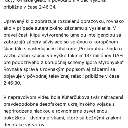
približne v čase 2:46:34.
Upravený klip zobrazuje rozdelenú obrazovku, rovnako
ako v prípade autentického záznamu z vysielania. V
pravej časti klipu vytvoreného umelou inteligenciou sa
zobrazujú zábery súvisiace so správou o korupčnom
škandále s nasledujúcim titulkom:
„Prokuratúra žiada o
väzbu alebo kauciu vo výške takmer 137 miliónov UAH
pre podozrivého z korupčnej schémy Igora Myronyuka“.
Rovnaká správa s rovnakým popisom aj zábermi sa
objavuje v pôvodnej televíznej relácii približne v čase
2:46:30.
V nepravdivom videu bola Kuharčukova tvár nahradená
pravdepodobne deepfakeom ukrajinského vojaka s
neprirodzene hladkou a rovnomerne osvetlenou
pokožkou – dvoma prvkami, ktoré sú bežnými znakmi
deepfake výtvorov.