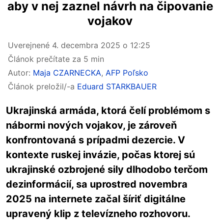
aby v nej zaznel návrh na čipovanie
vojakov
Uverejnené
4. decembra 2025 o 12:25
Článok prečítate za 5 min
Autor:
Maja CZARNECKA
,
AFP Poľsko
Článok preložil/-a
Eduard STARKBAUER
Ukrajinská armáda, ktorá čelí problémom s
nábormi nových vojakov, je zároveň
konfrontovaná s prípadmi dezercie.
V
kontexte ruskej invázie, počas ktorej sú
ukrajinské ozbrojené sily dlhodobo terčom
dezinformácií
, sa uprostred novembra
2025 na internete začal šíriť digitálne
upravený klip z televízneho rozhovoru.