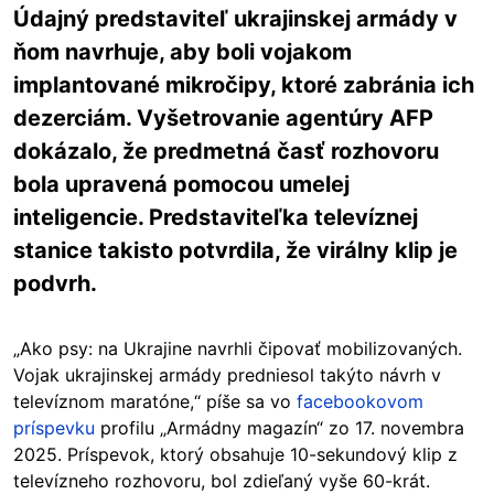
Údajný predstaviteľ ukrajinskej armády v
ňom navrhuje, aby boli vojakom
implantované mikročipy, ktoré zabránia ich
dezerciám. Vyšetrovanie agentúry AFP
dokázalo, že predmetná časť rozhovoru
bola upravená pomocou umelej
inteligencie. Predstaviteľka televíznej
stanice takisto potvrdila, že virálny klip je
podvrh.
„Ako psy: na Ukrajine navrhli čipovať mobilizovaných.
Vojak ukrajinskej armády predniesol takýto návrh v
televíznom maratóne,“
píše sa vo
facebookovom
príspevku
profilu „Armádny magazín“ zo 17. novembra
2025. Príspevok, ktorý obsahuje 10-sekundový klip z
televízneho rozhovoru, bol zdieľaný vyše 60-krát.