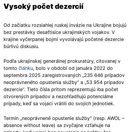
Vysoký počet dezercií
Od začiatku rozsiahlej ruskej invázie na Ukrajine bojujú
bez prestávky desaťtisíce ukrajinských vojakov. V
krajine vyčerpanej bojmi vyvolávajú početné dezercie
búrlivú diskusiu.
Podľa ukrajinskej generálnej prokuratúry, citovanej v
tomto
článku
, bolo v období od januára 2022 do
septembra 2025 zaregistrovaných „235 646 prípadov
neoprávneného opustenia služby“ a „53 954 prípadov
dezercie“. Tieto čísla pritom reprezentujú iba počet
otvorených prípadov a nezohľadňujú potenciálne
prípady, keď sa vojaci vrátili do svojich jednotiek.
Termín „neoprávnené opustenie služby“ (resp. AWOL –
absence without leave) sa zvyčajne vzťahuje na