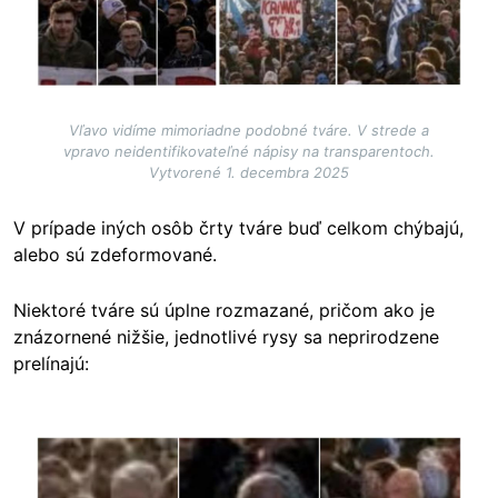
Vľavo vidíme mimoriadne podobné tváre. V strede a
vpravo neidentifikovateľné nápisy na transparentoch.
Vytvorené 1. decembra 2025
V prípade iných osôb črty tváre buď celkom chýbajú,
alebo sú zdeformované.
Niektoré tváre sú úplne rozmazané, pričom ako je
znázornené nižšie, jednotlivé rysy sa neprirodzene
prelínajú:
Image