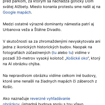
pred parkom, za ktorým sa nachádza gotický Dóm
svätej Alžbety. Miesto konania protestu sme našli aj na
Google mapách
.
Medzi ostatné výrazné dominanty námestia patrí aj
Urbanova veža a Štátne Divadlo.
V skutočnosti sa za zhromaždenými nevyskytovala ani
jedna z ikonických historických budov. Naopak na
fotografiách zúčastnených (
tu
alebo
tu
) vidíme v
pozadí 33-metrov vysoký kolotoč „
Košické oko
“, ktorý
na AI obrázku chýba.
Na nepravdivom obrázku vidíme celkom iné budovy,
ktoré sme nenašli na žiadnych mapách či záberoch z
Košíc.
Ako naznačuje
reverzné vyhľadávanie
obrázkov,
ústredná budova spolu s tou vľavo