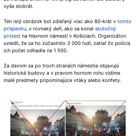
vyše stokrát.
Ten istý obrázok bol zdieľaný viac ako 80-krát v
tomto
príspevku
, v rovnaký deň, ako sa konal
skutočný
protest
na hlavnom námestí v Košiciach. Organizátori
uviedli, že sa ho zúčastnilo 3 000 ľudí, zatiaľ čo polícia
ich počet odhadla na 1 500.
Za davom sa po troch stranách námestia objavujú
historické budovy a v pravom hornom rohu vidíme
malé predmety pripomínajúce vtáky alebo konfety.
Image