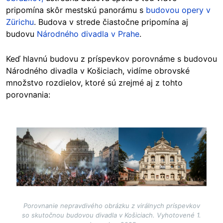
pripomína skôr mestskú panorámu s
budovou opery v
Zürichu
.
Budova v strede čiastočne pripomína aj
budovu
Národného divadla v Prahe
.
Keď hlavnú budovu z príspevkov porovnáme s budovou
Národného divadla v Košiciach, vidíme obrovské
množstvo rozdielov, ktoré sú zrejmé aj z tohto
porovnania:
Image
Porovnanie nepravdivého obrázku z virálnych príspevkov
so skutočnou budovou divadla v Košiciach. Vyhotovené 1.