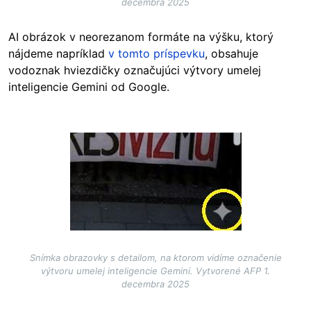
decembra 2025
AI obrázok v neorezanom formáte na výšku, ktorý
nájdeme napríklad
v tomto príspevku
, obsahuje
vodoznak hviezdičky označujúci výtvory umelej
inteligencie Gemini od Google.
Image
Snímka obrazovky s detailom, na ktorom vidíme označenie
výtvoru umelej inteligencie Gemini. Vytvorené AFP 1.
decembra 2025