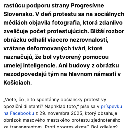
rastúcu podporu strany Progresívne
Slovensko. V deň protestu sa na sociálnych
médiách objavila fotografia, ktorá zdanlivo
zveličuje počet protestujúcich. Bližší rozbor
obrázku odhalil viacero nezrovnalostí,
vrátane deformovaných tvárí, ktoré
naznačujú, že bol vytvorený pomocou
umelej inteligencie. Ani budovy z obrázku
nezodpovedajú tým na hlavnom námestí v
Košiciach.
„Viete, čo je to spontánny občiansky protest vy
opoziční diletanti? Napríklad toto,“ píše sa v
príspevku
na Facebooku
z 29. novembra 2025, ktorý obsahuje
obrázok masového mestského protestu zjednoteného
za transparentom „Proti progresivizmu“. Bol zdieľaný