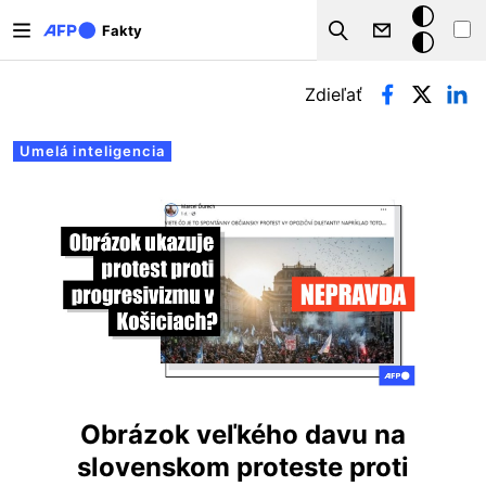
Skočiť na hlavný obsah
Tmavý
Fakty
Search
režim
Primárne karty
Zdieľať
Umelá inteligencia
Obrázok veľkého davu na
slovenskom proteste proti