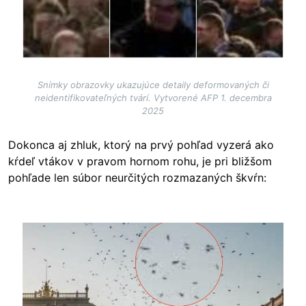
Snímky obrazovky ukazujúce detaily deformovaných či
neidentifikovateľných tvárí. Vytvorené AFP 1. decembra
2025
Dokonca aj zhluk, ktorý na prvý pohľad vyzerá ako
kŕdeľ vtákov v pravom hornom rohu, je pri bližšom
pohľade len súbor neurčitých rozmazaných škvŕn:
Image