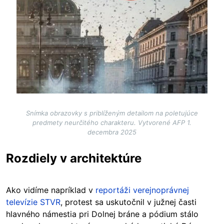
Snímka obrazovky s priblíženým detailom na poletujúce
predmety neurčitého charakteru. Vytvorené AFP 1.
decembra 2025
Rozdiely v architektúre
Ako vidíme napríklad v
reportáži verejnoprávnej
televízie STVR
, protest sa uskutočnil v južnej časti
hlavného námestia pri Dolnej bráne a pódium stálo