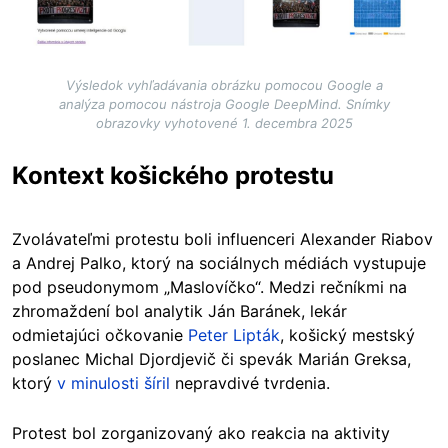
Výsledok vyhľadávania obrázku pomocou Google a
analýza pomocou nástroja Google DeepMind. Snímky
obrazovky vyhotovené 1. decembra 2025
Kontext košického protestu
Zvolávateľmi protestu boli influenceri Alexander Riabov
a Andrej Palko, ktorý na sociálnych médiách vystupuje
pod pseudonymom „Maslovíčko“. Medzi rečníkmi na
zhromaždení bol analytik Ján Baránek, lekár
odmietajúci očkovanie
Peter Lipták
, košický mestský
poslanec Michal Djordjevič či spevák Marián Greksa,
ktorý
v minulosti šíril
nepravdivé tvrdenia.
Protest bol zorganizovaný ako reakcia na aktivity