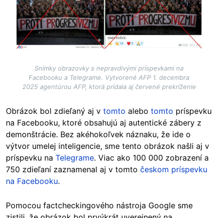
Snímky obrazovky s nepravdivými príspevkami na
Facebooku a Telegrame. Vytvorené AFP 1. decembra
2025 agentúrou AFP, ktorá pridala aj červené prekríženie
Obrázok bol zdieľaný aj v
tomto
alebo
tomto
príspevku
na Facebooku, ktoré obsahujú aj autentické zábery z
demonštrácie. Bez akéhokoľvek náznaku, že ide o
výtvor umelej inteligencie, sme tento obrázok našli aj v
príspevku na
Telegrame
. Viac ako 100 000 zobrazení a
750 zdieľaní zaznamenal aj v tomto
českom príspevku
na Facebooku
.
Pomocou factcheckingového nástroja Google sme
zistili, že obrázok bol prvýkrát uverejnený na