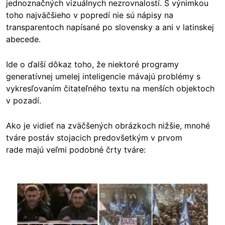
jednoznačných vizuálnych nezrovnalostí. S výnimkou
toho najväčšieho v popredí nie sú nápisy na
transparentoch napísané po slovensky a ani v latinskej
abecede.
Ide o ďalší dôkaz toho, že niektoré programy
generatívnej umelej inteligencie mávajú problémy s
vykresľovaním čitateľného textu na menších objektoch
v pozadí.
Ako je vidieť na zväčšených obrázkoch nižšie, mnohé
tváre postáv stojacich predovšetkým v prvom
rade majú veľmi podobné črty tváre:
Image