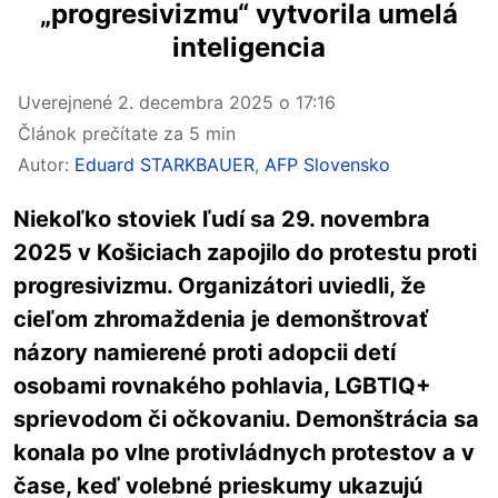
„progresivizmu“ vytvorila umelá
inteligencia
Uverejnené
2. decembra 2025 o 17:16
Článok prečítate za 5 min
Autor:
Eduard STARKBAUER
,
AFP Slovensko
Niekoľko stoviek ľudí sa 29. novembra
2025 v Košiciach zapojilo do protestu proti
progresivizmu. Organizátori uviedli, že
cieľom zhromaždenia je demonštrovať
názory namierené proti adopcii detí
osobami rovnakého pohlavia, LGBTIQ+
sprievodom či očkovaniu. Demonštrácia sa
konala po vlne protivládnych protestov a v
čase, keď volebné prieskumy ukazujú