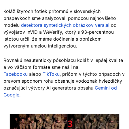
Koláž štyroch fotiek prítomnú v slovenských
príspevkoch sme analyzovali pomocou najnovšieho
modelu
detektora syntetických obrázkov
vera.ai
od
vývojárov InVID a WeVerify, ktorý s 93-percentnou
istotou určil, že máme dočinenia s obrázkom
vytvoreným umelou inteligenciou.
Rovnakú neautenticky pôsobiacu koláž v lepšej kvalite
a vo väčšom formáte sme našli na
Facebooku
alebo
TikToku
, pričom v týchto prípadoch v
pravom spodnom rohu obsahuje vodoznak hviezdičky
označujúci výtvory AI generátora obsahu
Gemini od
Google
.
Image