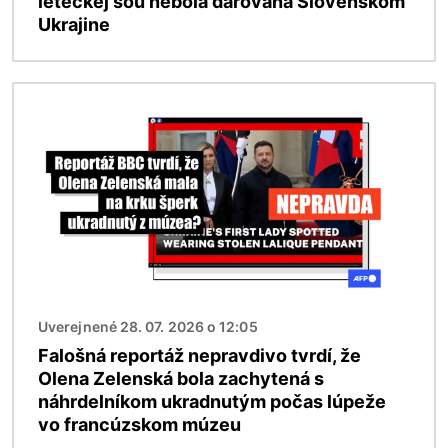
leteckej šou nebola darovaná Slovenskom
Ukrajine
Obrázok
Uverejnené 28. 07. 2026 o 12:05
Falošná reportáž nepravdivo tvrdí, že
Olena Zelenská bola zachytená s
náhrdelníkom ukradnutým počas lúpeže
vo francúzskom múzeu