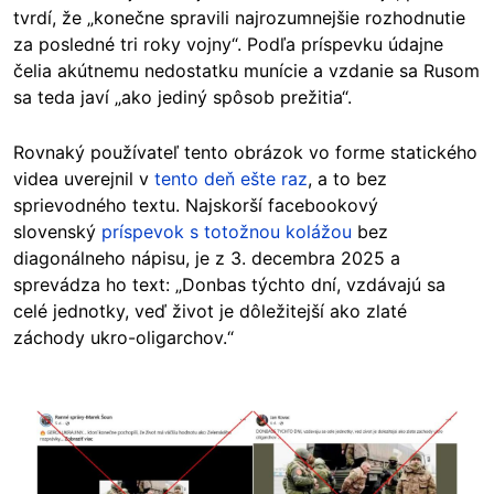
tvrdí, že „konečne spravili najrozumnejšie rozhodnutie
za posledné tri roky vojny“. Podľa príspevku údajne
čelia akútnemu nedostatku munície a vzdanie sa Rusom
sa teda javí „ako jediný spôsob prežitia“.
Rovnaký používateľ tento obrázok vo forme statického
videa uverejnil v
tento deň ešte raz
, a to bez
sprievodného textu. Najskorší facebookový
slovenský
príspevok s totožnou kolážou
bez
diagonálneho nápisu, je z 3. decembra 2025 a
sprevádza ho text: „Donbas týchto dní, vzdávajú sa
celé jednotky, veď život je dôležitejší ako zlaté
záchody ukro-oligarchov.“
Image