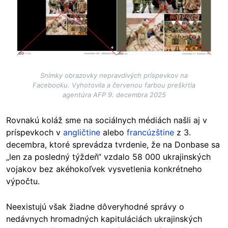
Snímky obrazovky nepravdivých príspevkov na
Facebooku. Vyhotovila a červenou farbou preškrtla
agentúra AFP 9. decembra 2025
Rovnakú koláž sme na sociálnych médiách našli aj v
príspevkoch v
angličtine
alebo
francúzštine
z 3.
decembra, ktoré sprevádza tvrdenie, že na Donbase sa
„len za posledný týždeň“ vzdalo 58 000 ukrajinských
vojakov bez akéhokoľvek vysvetlenia konkrétneho
výpočtu.
Neexistujú však žiadne dôveryhodné správy o
nedávnych hromadných kapituláciách ukrajinských