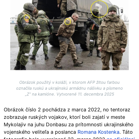
Obrázok použitý v koláži, v ktorom AFP žltou farbou
označila ruskú a ukrajinskú armádnu nášivku a písmeno
„Z“ na kamióne. Vytvorené 11. decembra 2025
Obrázok číslo 2 pochádza z marca 2022, no tentoraz
zobrazuje ruských vojakov, ktorí boli zajatí v meste
Mykolajiv na juhu Donbasu za prítomnosti ukrajinského
vojenského veliteľa a poslanca
Romana Kostenka
. Táto