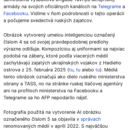
armády na svojich oficiálnych kanáloch na
Telegrame
a
Facebooku
. Vidíme v ňom podrobnosti o tejto operácii
a počujeme svedectvá ruských zajatcov.
Obrázok vytvorený umelou inteligenciou označený
číslom 4 sa od svojej pravdepodobnej predlohy
výrazne odlišuje. Kompozíciou aj uniformami sa najviac
podobá na zábery, ktoré podľa viacerých médií
zachytávajú zajatých ukrajinských vojakov z Hadieho
ostrova z 25. februára 2025 (
tu
,
tu
alebo
tu
). Médiá
tento obrázok označujú ako dielo ruského ministerstva
obrany a TASS, no na stránke ruskej tlačovej agentúry
ani na profiloch ministerstva na Facebooku a
Telegrame sa ho AFP nepodarilo nájsť.
Fotografia použitá na vytvorenie AI obrázku
označeného číslom 5 sa objavila v
správach
renomovaných médií v apríli 2022. S najväčšou