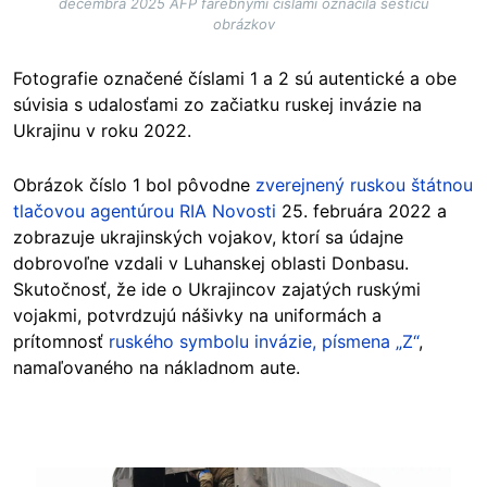
decembra 2025 AFP farebnými číslami označila šesticu
obrázkov
Fotografie označené číslami 1 a 2 sú autentické a obe
súvisia s udalosťami zo začiatku ruskej invázie na
Ukrajinu v roku 2022.
Obrázok číslo 1 bol pôvodne
zverejnený ruskou štátnou
tlačovou agentúrou RIA Novosti
25. februára 2022 a
zobrazuje ukrajinských vojakov, ktorí sa údajne
dobrovoľne vzdali v Luhanskej oblasti Donbasu.
Skutočnosť, že ide o Ukrajincov zajatých ruskými
vojakmi, potvrdzujú nášivky na uniformách a
prítomnosť
ruského symbolu invázie, písmena „Z“
,
namaľovaného na nákladnom aute.
Image