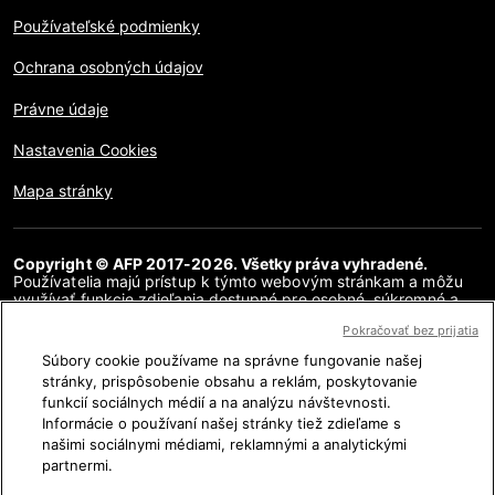
Používateľské podmienky
Ochrana osobných údajov
Právne údaje
Nastavenia Cookies
Mapa stránky
Copyright © AFP 2017-2026. Všetky práva vyhradené.
Používatelia majú prístup k týmto webovým stránkam a môžu
využívať funkcie zdieľania dostupné pre osobné, súkromné a
nekomerčné účely. Akékoľvek iné použitie, najmä akákoľvek
Pokračovať bez prijatia
reprodukcia, komunikácia pre verejnosť alebo distribúcia
obsahu tejto webovej stránky, či už v celku alebo čiastočne, na
Súbory cookie používame na správne fungovanie našej
akékoľvek iné účely a/alebo akýmkoľvek iným spôsobom, bez
stránky, prispôsobenie obsahu a reklám, poskytovanie
osobitnej licenčnej zmluvy podpísanej s AFP, je prísne
funkcií sociálnych médií a na analýzu návštevnosti.
zakázaná. Obsah zobrazený alebo zahrnutý prostredníctvom
hypertextových odkazov v článkoch AFP Fakty sa poskytuje v
Informácie o používaní našej stránky tiež zdieľame s
rozsahu potrebnom na vysvetlenie overenia príslušných
našimi sociálnymi médiami, reklamnými a analytickými
informácií. Spoločnosť AFP nezískala žiadne práva od autorov
partnermi.
alebo vlastníkov autorských práv k tomuto obsahu tretích strán
a nenesie v tejto súvislosti žiadnu zodpovednosť. AFP a jej logo