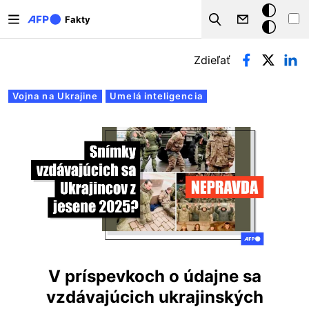
Skočiť na hlavný obsah
Tmavý
Fakty
Search
režim
Primárne karty
Zdieľať
Vojna na Ukrajine
Umelá inteligencia
V príspevkoch o údajne sa
vzdávajúcich ukrajinských