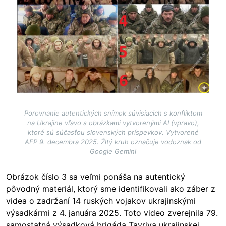
Porovnanie autentických snímok súvisiacich s konfliktom
na Ukrajine vľavo s obrázkami vytvorenými AI (vpravo),
ktoré sú súčasťou slovenských príspevkov. Vytvorené
AFP 9. decembra 2025. Žltý kruh označuje vodoznak od
Google Gemini
Obrázok číslo 3 sa veľmi ponáša na autentický
pôvodný materiál, ktorý sme identifikovali ako záber z
videa o zadržaní 14 ruských vojakov ukrajinskými
výsadkármi z 4. januára 2025. Toto video zverejnila 79.
samostatná výsadková brigáda Tavriya ukrajinskej