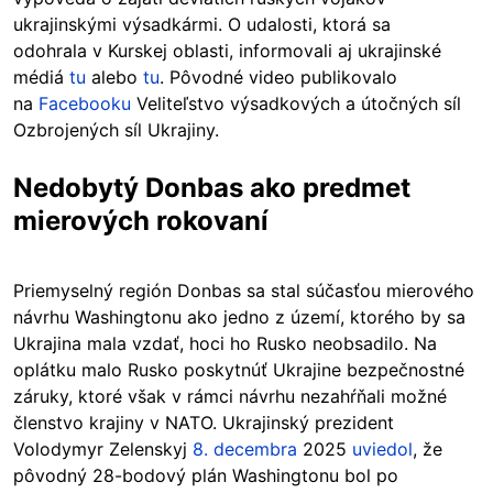
ukrajinskými výsadkármi. O udalosti, ktorá sa
odohrala v Kurskej oblasti, informovali aj ukrajinské
médiá
tu
alebo
tu
. Pôvodné video publikovalo
na
Facebooku
Veliteľstvo výsadkových a útočných síl
Ozbrojených síl Ukrajiny.
Nedobytý Donbas ako predmet
mierových rokovaní
Priemyselný región Donbas sa stal súčasťou mierového
návrhu Washingtonu ako jedno z území, ktorého by sa
Ukrajina mala vzdať, hoci ho Rusko neobsadilo. Na
oplátku malo Rusko poskytnúť Ukrajine bezpečnostné
záruky, ktoré však v rámci návrhu nezahŕňali možné
členstvo krajiny v NATO. Ukrajinský prezident
Volodymyr Zelenskyj
8. decembra
2025
uviedol
, že
pôvodný 28-bodový plán Washingtonu bol po