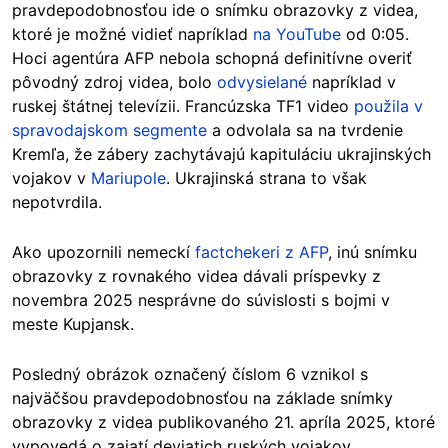
pravdepodobnosťou ide o snímku obrazovky z videa,
ktoré je možné vidieť napríklad
na YouTube
od 0:05.
Hoci agentúra AFP nebola schopná definitívne overiť
pôvodný zdroj videa, bolo
odvysielané
napríklad v
ruskej štátnej televízii. Francúzska TF1 video
použila v
spravodajskom segmente
a odvolala sa na tvrdenie
Kremľa, že zábery zachytávajú kapituláciu ukrajinských
vojakov v
Mariupole
. Ukrajinská strana to však
nepotvrdila.
Ako upozornili nemeckí
factchekeri z AFP
, inú snímku
obrazovky z rovnakého videa dávali príspevky z
novembra 2025 nesprávne do súvislosti s bojmi v
meste Kupjansk.
Posledný obrázok označený číslom 6 vznikol s
najväčšou pravdepodobnosťou na základe snímky
obrazovky z videa publikovaného 21. apríla 2025, ktoré
vypovedá o zajatí deviatich ruských vojakov