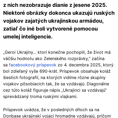
z nich nezobrazuje dianie z jesene 2025.
Niektoré obrázky dokonca ukazujú ruských
vojakov zajatých ukrajinskou armádou,
zatiaľ čo iné boli vytvorené pomocou
umelej inteligencie.
„Geroi Ukrajiny… ktorí konečne pochopili, že život má
väčšiu hodnotu ako Zelenského rozprávky,“ začína
sa
facebookový príspevok
zo 4. decembra 2025, ktorý
bol zdieľaný vyše 690-krát. Príspevok obsahuje koláž
šiestich fotografií, na ktorých vidíme rôzne skupiny
vojakov pôsobiacich tak, že sa vzdávajú. Diagonálne
cez túto koláž figuruje nápis „Ukrajinci sa vzdávajú“
sprevádzaný troma ruskými vlajkami.
Príspevok uvádza, že v posledných dňoch sa na
Donbase ukrajinskí vojaci hromadne vzdávajú, pričom