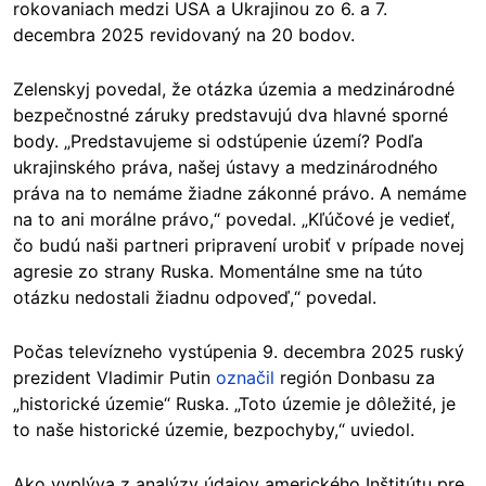
rokovaniach medzi USA a Ukrajinou zo 6. a 7.
decembra 2025 revidovaný na 20 bodov.
Zelenskyj povedal, že otázka územia a medzinárodné
bezpečnostné záruky predstavujú dva hlavné sporné
body. „Predstavujeme si odstúpenie území? Podľa
ukrajinského práva, našej ústavy a medzinárodného
práva na to nemáme žiadne zákonné právo. A nemáme
na to ani morálne právo,“ povedal. „Kľúčové je vedieť,
čo budú naši partneri pripravení urobiť v prípade novej
agresie zo strany Ruska. Momentálne sme na túto
otázku nedostali žiadnu odpoveď,“ povedal.
Počas televízneho vystúpenia 9. decembra 2025 ruský
prezident Vladimir Putin
označil
región Donbasu za
„historické územie“ Ruska. „Toto územie je dôležité, je
to naše historické územie, bezpochyby,“ uviedol.
Ako vyplýva z analýzy údajov amerického Inštitútu pre