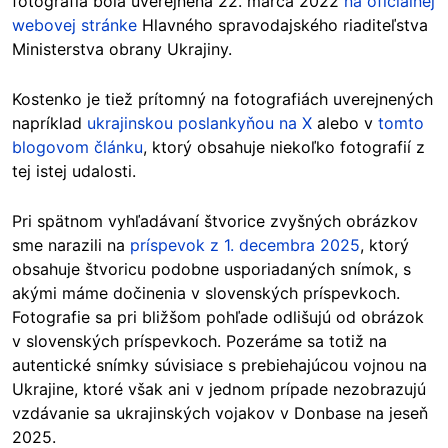
fotografia bola uverejnená 22. marca 2022
na oficiálnej
webovej stránke
Hlavného spravodajského riaditeľstva
Ministerstva obrany Ukrajiny.
Kostenko je tiež prítomný na fotografiách uverejnených
napríklad
ukrajinskou poslankyňou na X
alebo v
tomto
blogovom článku
, ktorý obsahuje niekoľko fotografií z
tej istej udalosti.
Pri spätnom vyhľadávaní štvorice zvyšných obrázkov
sme narazili na
príspevok z 1. decembra 2025
, ktorý
obsahuje štvoricu podobne usporiadaných snímok, s
akými máme dočinenia v slovenských príspevkoch.
Fotografie sa pri bližšom pohľade odlišujú od obrázok
v slovenských príspevkoch. Pozeráme sa totiž na
autentické snímky súvisiace s prebiehajúcou vojnou na
Ukrajine, ktoré však ani v jednom prípade nezobrazujú
vzdávanie sa ukrajinských vojakov v Donbase na jeseň
2025.