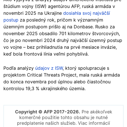
štúdium vojny (ISW) agentúrou AFP, ruská armáda v
novembri 2025 na Ukrajine
dosiahla svoj najväčší
postup
za posledný rok, pričom k významným
územným postupom prišlo aj na Donbase. Rusko za
november 2025 obsadilo 701 kilometrov štvorcových,
čo je po novembri 2024 druhý najväčší územný postup
vo vojne – bez prihliadnutia na prvé mesiace invázie,
keď bola frontová línia veľmi pohyblivá.
Podľa analýzy
údajov z ISW
, ktorý spolupracuje s
projektom Critical Threats Project, mala ruská armáda
do konca novembra pod úplnou alebo čiastočnou
kontrolou 19,3 % ukrajinského územia.
Copyright © AFP 2017-2026.
Pre akékoľvek
komerčné použitie tohto obsahu je nutné
predplatenie našich služieb. Viac informácií