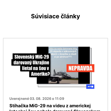
Súvisiace články
Obrázok
Uverejnené 03. 08. 2026 o 11:09
Stíhačka MiG-29 na videu z americkej