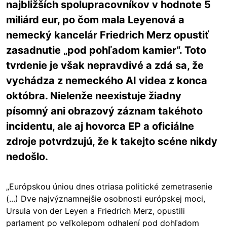
najbližších spolupracovníkov v hodnote 5
miliárd eur, po čom mala Leyenová a
nemecký kancelár Friedrich Merz opustiť
zasadnutie „pod pohľadom kamier“. Toto
tvrdenie je však nepravdivé a zdá sa, že
vychádza z nemeckého AI videa z konca
októbra. Nielenže neexistuje žiadny
písomný ani obrazový záznam takéhoto
incidentu, ale aj hovorca EP a oficiálne
zdroje potvrdzujú, že k takejto scéne nikdy
nedošlo.
„Európskou úniou dnes otriasa politické zemetrasenie
(...) Dve najvýznamnejšie osobnosti európskej moci,
Ursula von der Leyen a Friedrich Merz, opustili
parlament po veľkolepom odhalení pod dohľadom