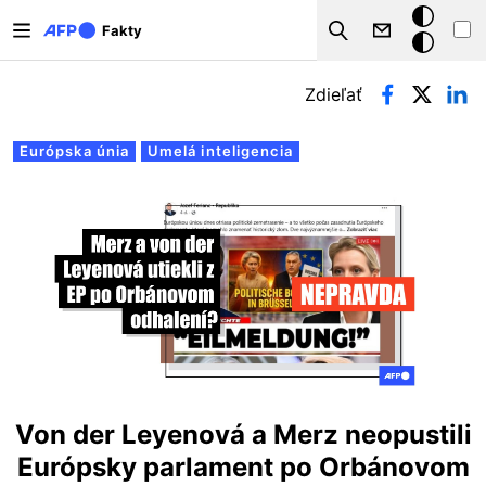
Skočiť na hlavný obsah
Tmavý
Fakty
Search
režim
Primárne karty
Zdieľať
Európska únia
Umelá inteligencia
Von der Leyenová a Merz neopustili
Európsky parlament po Orbánovom