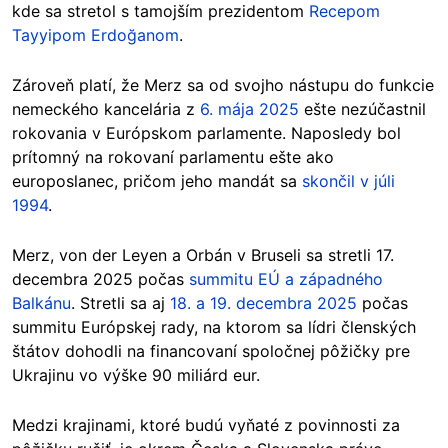
kde sa stretol s tamojším prezidentom
Recepom
Tayyipom Erdoğanom
.
Zároveň platí, že Merz sa od svojho nástupu do funkcie
nemeckého kancelária z
6. mája 2025
ešte nezúčastnil
rokovania v
Európskom
parlamente. Naposledy bol
prítomný na rokovaní parlamentu ešte ako
europoslanec, pričom jeho mandát sa
skončil v júli
1994
.
Merz, von der Leyen a Orbán v Bruseli sa stretli 17.
decembra 2025 počas
summitu EÚ a západného
Balkánu
. Stretli sa aj
18. a 19. decembra 2025
počas
summitu Európskej rady, na ktorom sa lídri členských
štátov dohodli na financovaní spoločnej pôžičky pre
Ukrajinu vo výške 90 miliárd eur.
Medzi krajinami, ktoré budú vyňaté z povinnosti za