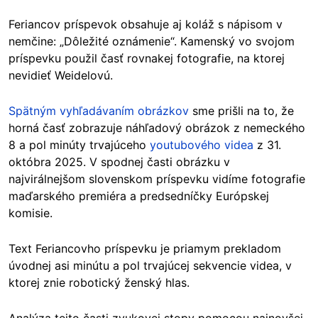
Feriancov príspevok obsahuje aj koláž s nápisom v
nemčine: „Dôležité oznámenie“. Kamenský vo svojom
príspevku použil časť rovnakej fotografie, na ktorej
nevidieť Weidelovú.
Spätným vyhľadávaním obrázkov
sme prišli na to, že
horná časť zobrazuje náhľadový obrázok z nemeckého
8 a pol minúty trvajúceho
youtubového videa
z 31.
októbra 2025. V spodnej časti obrázku v
najvirálnejšom slovenskom príspevku vidíme fotografie
maďarského premiéra a predsedníčky Európskej
komisie.
Text Feriancovho príspevku je priamym prekladom
úvodnej asi minútu a pol trvajúcej sekvencie videa, v
ktorej znie robotický ženský hlas.
Analýza tejto časti zvukovej stopy pomocou najnovšej