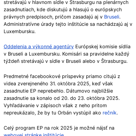
stretávajú v hlavnom sídle v Štrasburgu na plenárnych
zasadnutiach, kde diskutujú a hlasujú o európskych
právnych predpisoch, pričom zasadajú aj v
Bruseli
.
Administratívne úrady tejto inštitúcie sa nachádzajú aj v
Luxembursku.
Oddelenia a výkonné agentúry
Európskej komisie sídlia
v Bruseli a Luxembursku. Komisári sa pravidelne každý
týždeň stretávajú v sídle v Bruseli alebo v Štrasburgu.
Predmetné facebookové príspevky priamo citujú z
videa zverejneného 31. októbra 2025, keď však
zasadnutie EP neprebehlo. Dátumovo najbližšie
zasadnutie sa konalo od 20. do 23. októbra 2025.
Vyhľadávanie v zápisoch však z neho pritom
nepreukázalo, že by tu Orbán vystúpil ako
rečník
.
Celý program EP na rok 2025 je možné nájsť na
webovej stránke inštitúcie
.