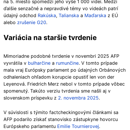
na 5. miesto spomedzi jeho vyše 1 000 videí. Medzi
ďalšie senzačné a nepravdivé témy vo videách patrí
údajný odchod
Rakúska
,
Talianska
a
Maďarska
z EÚ
alebo
zrušenie G20
.
Variácia na staršie tvrdenie
Mimoriadne podobné tvrdenie v novembri 2025 AFP
vyvrátila v
bulharčine
a
rumunčine
. V tomto prípade
mala vraj Európsky parlament po údajných Orbánových
odhaleniach ohľadom korupcie opustiť len von der
Leyenová. Friedrich Merz nebol v tomto prípade vôbec
spomenutý. Takúto verziu tvrdenia sme našli aj v
slovenskom príspevku z
2. novembra 2025
.
V súvislosti s týmito factcheckingovými článkami sa
AFP podarilo získať stanovisko zástupkyne hovorcu
Európskeho parlamentu
Emilie Tournierovej
.