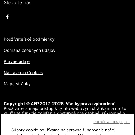
Sledujte nás
Používateľské podmienky
Ochrana osobných údajov
Právne údaje
Nastavenia Cookies
Mapa stránky
Copyright © AFP 2017-2026. Všetky práva vyhradené.
Používatelia majú prístup k týmto webovým stránkam a môžu
využívať funkcie zdieľania dostupné pre osobné, súkromné a
nekomerčné účely. Akékoľvek iné použitie, najmä akákoľvek
Pokračovať bez prijatia
reprodukcia, komunikácia pre verejnosť alebo distribúcia
obsahu tejto webovej stránky, či už v celku alebo čiastočne, na
Súbory cookie používame na správne fungovanie našej
akékoľvek iné účely a/alebo akýmkoľvek iným spôsobom, bez