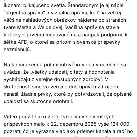
ikonami blikajúceho svetla. Štandardným je aj nápis
"urgentná správa" a vizuálna úprava, keď na veľkej
väčšine náhľadových obrázkov nájdeme po stranách
tváre Merza a Weidelovej. Väčšina správ sa stavia
kriticky k prvému menovanému a naopak podporne k
šéfke AFD, o ktorej sa pritom slovenské príspevky
nezmieňujú.
Na konci osem a pol minútového videa v nemčine sa
uvádza, že „všetky udalosti, citáty a hodnotenia
vychádzajú z verejne dostupných zdrojov“. V
skutočnosti sme vo verejne dostupných zdrojoch
nenašli žiadne prvky, ktoré by potvrdzovali, že opísané
udalosti sa skutočne odohrali.
Video použité ako zdroj tvrdenia v slovenských
príspevkoch malo k 22. decembru 2025 vyše 124 000
pozretí, čo je výrazne viac ako priemer kanála a radí ho