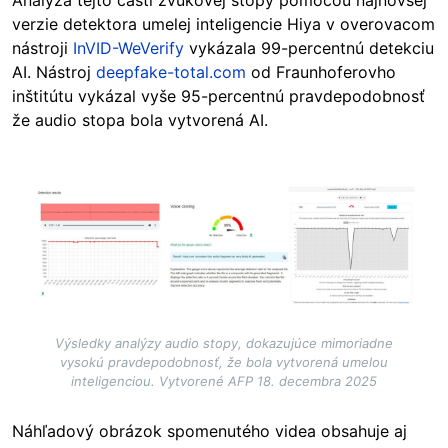
verzie detektora umelej inteligencie Hiya v overovacom
nástroji
InVID-WeVerify
vykázala 9
9-pe
rcentnú detekciu
AI. Nástroj
deepfake-total.com
od Fraunhoferovho
inštitútu vykázal vyše 95-percentnú pravdepodobnosť
že audio stopa bola vytvorená AI.
Image
Výsledky analýzy audio stopy, dokazujúce mimoriadne
vysokú pravdepodobnosť, že bola vytvorená umelou
inteligenciou. Vytvorené AFP 18. decembra 2025
Náhľadový obrázok spomenutého videa obsahuje aj