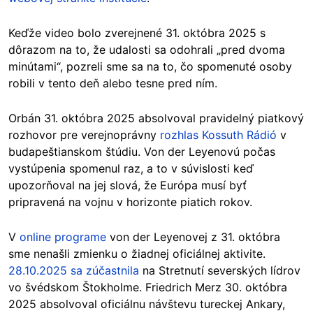
Keďže video bolo zverejnené 31. októbra 2025 s
dôrazom na to, že udalosti sa odohrali „pred dvoma
minútami“, pozreli sme sa na to, čo spomenuté osoby
robili v tento deň alebo tesne pred ním.
Orbán 31. októbra 2025 absolvoval pravidelný piatkový
rozhovor pre verejnoprávny
rozhlas Kossuth Rádió
v
budapeštianskom štúdiu. Von der Leyenovú počas
vystúpenia spomenul raz, a to v súvislosti keď
upozorňoval na jej slová, že Európa musí byť
pripravená na vojnu v horizonte piatich rokov.
V
online programe
von der Leyenovej z 31. októbra
sme nenašli zmienku o žiadnej oficiálnej aktivite.
28.10.2025 sa zúčastnila
na Stretnutí severských lídrov
vo švédskom Štokholme. Friedrich Merz 30. októbra
2025 absolvoval oficiálnu návštevu tureckej Ankary,