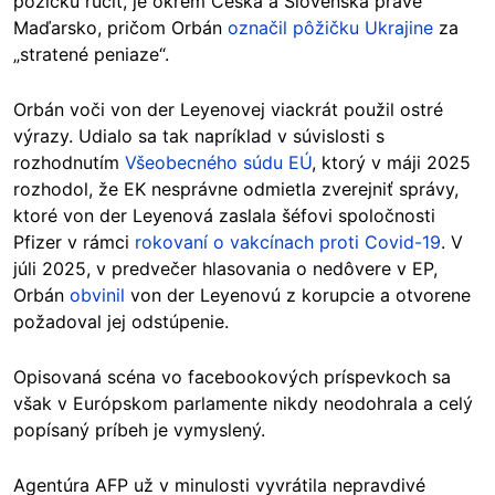
pôžičku ručiť, je okrem Česka a Slovenska práve
Maďarsko, pričom Orbán
označil pôžičku Ukrajine
za
„stratené peniaze“.
Orbán voči von der Leyenovej viackrát použil ostré
výrazy. Udialo sa tak napríklad v súvislosti s
rozhodnutím
Všeobecného súdu EÚ
, ktorý v máji 2025
rozhodol, že EK nesprávne odmietla zverejniť správy,
ktoré von der Leyenová zaslala šéfovi spoločnosti
Pfizer v rámci
rokovaní o vakcínach proti Covid-19
. V
júli 2025, v predvečer hlasovania o nedôvere v EP,
Orbán
obvinil
von der Leyenovú z korupcie a otvorene
požadoval jej odstúpenie.
Opisovaná scéna vo facebookových príspevkoch sa
však v Európskom parlamente nikdy neodohrala a celý
popísaný príbeh je vymyslený.
Agentúra AFP už v minulosti vyvrátila nepravdivé