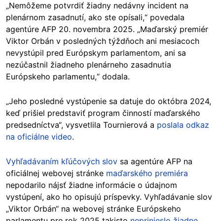
„Nemôžeme potvrdiť žiadny nedávny incident na
plenárnom zasadnutí, ako ste opísali,“ povedala
agentúre AFP 20. novembra 2025. „Maďarský premiér
Viktor Orbán v posledných týždňoch ani mesiacoch
nevystúpil pred Európskym parlamentom, ani sa
nezúčastnil žiadneho plenárneho zasadnutia
Európskeho parlamentu,“ dodala.
„Jeho posledné vystúpenie sa datuje do októbra 2024,
keď prišiel predstaviť program činností maďarského
predsedníctva“, vysvetlila Tournierová a
poslala odkaz
na oficiálne video
.
Vyhľadávaním kľúčových slov
sa agentúre AFP na
oficiálnej webovej stránke
maďarského premiéra
nepodarilo nájsť žiadne informácie o údajnom
vystúpení, ako ho opisujú príspevky. Vyhľadávanie slov
„Viktor Orbán“ na webovej stránke Európskeho
parlamentu pre rok 2025 takisto
neprinieslo žiadne