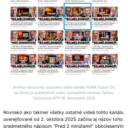
Snímka obrazovky zoznamu videa kanálu Politik Fokus 24,
na ktorej je predmetné video vyznačené modrou farbou.
Vytvorené AFP 18. decembra 2025
Rovnako ako takmer všetky ostatné videá tohto kanálu
uverejňované od 2. októbra 2025 začína aj názov toho
predmetného nápisom "Pred 2 minútami!" obkoleseným