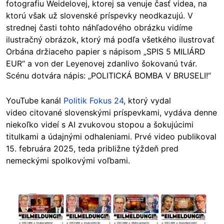
fotografiu Weidelovej, ktorej sa venuje časť videa, na
ktorú však už slovenské príspevky neodkazujú. V
strednej časti tohto náhľadového obrázku vidíme
ilustračný obrázok, ktorý má podľa všetkého ilustrovať
Orbána držiaceho papier s nápisom „SPIS 5 MILIÁRD
EUR“ a
von
der Leyenovej zdanlivo šokovanú tvár.
Scénu dotvára nápis: „POLITICKÁ BOMBA V BRUSELI!“
YouTube kanál
Politik Fokus 24
, ktorý vydal
video citované slovenskými príspevkami, vydáva denne
niekoľko videí s AI zvukovou stopou a šokujúcimi
titulkami a údajnými odhaleniami. Prvé video publikoval
15. februára 2025, teda približne týždeň pred
nemeckými spolkovými voľbami.
Image