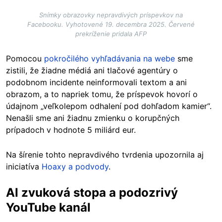
Snímky obrazovky nepravdivých príspevkov na
Facebooku. Vyhotovené 19. decembra 2025. Červené
prekríženie pridala AFP
Pomocou
pokročilého vyhľadávania na webe
sme
zistili, že žiadne médiá ani tlačové agentúry o
podobnom incidente neinformovali textom a ani
obrazom, a to napriek tomu, že príspevok hovorí o
údajnom „veľkolepom odhalení pod dohľadom kamier“.
Nenašli sme ani žiadnu zmienku o korupčných
prípadoch v hodnote 5 miliárd eur.
Na šírenie tohto nepravdivého tvrdenia upozornila aj
iniciatíva
Hoaxy a podvody
.
AI zvuková stopa a podozrivý
YouTube kanál