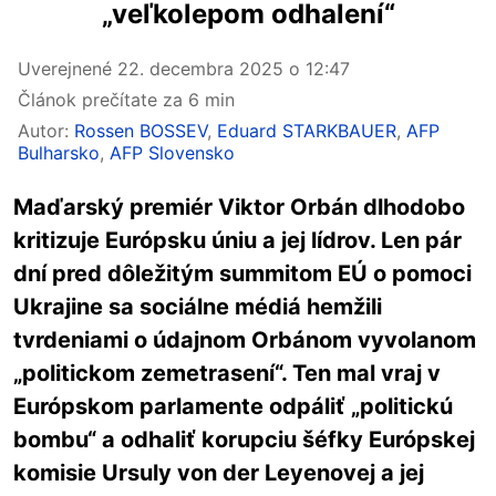
„veľkolepom odhalení“
Uverejnené
22. decembra 2025 o 12:47
Článok prečítate za 6 min
Autor:
Rossen BOSSEV
,
Eduard STARKBAUER
,
AFP
Bulharsko
,
AFP Slovensko
Maďarský premiér Viktor Orbán dlhodobo
kritizuje Európsku úniu a jej lídrov. Len pár
dní pred dôležitým summitom EÚ o pomoci
Ukrajine sa sociálne médiá hemžili
tvrdeniami o údajnom Orbánom vyvolanom
„politickom zemetrasení“. Ten mal vraj v
Európskom parlamente odpáliť „politickú
bombu“ a odhaliť korupciu šéfky Európskej
komisie Ursuly von der Leyenovej a jej