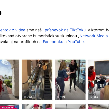
o
entov z videa
sme našli
príspevok na TiktToku
, v ktorom b
likovaný otvorene humoristickou skupinou „
Network Media 
vala aj na profiloch na
Facebooku
a
YouTube
.