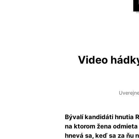
Video hádky
Uverejn
Bývalí kandidáti hnutia 
na ktorom žena odmieta 
hnevá sa, keď sa za ňu 