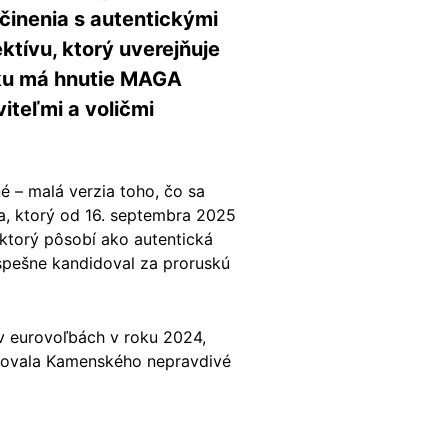
činenia s autentickými
ktívu, ktorý uverejňuje
ku má hnutie MAGA
teľmi a voličmi
é – malá verzia toho, čo sa
a, ktorý od 16. septembra 2025
 ktorý pôsobí ako autentická
spešne kandidoval za proruskú
 v eurovoľbách v roku 2024,
etrovala Kamenského nepravdivé