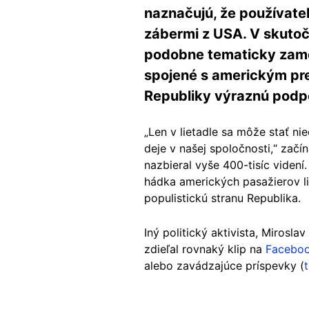
naznačujú, že používatel
zábermi z USA. V skutoč
podobne tematicky zame
spojené s americkým pr
Republiky výraznú podp
„Len v lietadle sa môže stať n
deje v našej spoločnosti,“ začí
nazbieral vyše 400-tisíc videní
hádka amerických pasažierov l
populistickú stranu Republika.
Iný politický aktivista, Miros
zdieľal rovnaký klip na
Facebo
alebo zavádzajúce príspevky (