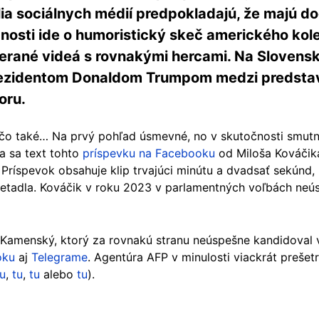
ia sociálnych médií predpokladajú, že majú do
nosti ide o humoristický skeč amerického kole
rané videá s rovnakými hercami. Na Slovens
ezidentom Donaldom Trumpom medzi predstavi
oru.
iečo také… Na prvý pohľad úsmevné, no v skutočnosti smutn
na sa text tohto
príspevku na Facebooku
od Miloša Kováčik
. Príspevok obsahuje klip trvajúci minútu a dvadsať sekúnd,
ietadla. Kováčik v roku 2023 v parlamentných voľbách neú
lav Kamenský, ktorý za rovnakú stranu neúspešne kandidoval
oku
aj
Telegrame
. Agentúra AFP v minulosti viackrát preš
tu
,
tu
,
tu
alebo
tu
).