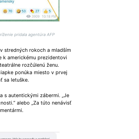
íženie pridala agentúra AFP
 v stredných rokoch a mladším
e k americkému prezidentovi
teatrálne rozčúlenú ženu.
 čiapke ponúka miesto v prvej
ť sa letuške.
 s autentickými zábermi. „Je
nosti.“ alebo „Za túto nenávisť
omentármi.