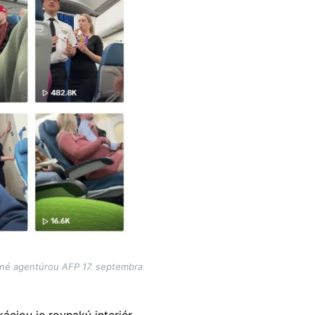
vené agentúrou AFP 17. septembra
áciou je rovnaký interiér