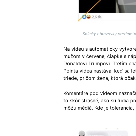
Snímky obrazovky predmetný
Na videu s automaticky vytvore
mužom v červenej čiapke s náp
Donaldovi Trumpovi. Tretím char
Pointa videa nastáva, keď sa l
triede, pričom žena, ktorá očak
Komentáre pod videom naznačuj
to skôr strašné, ako sú ľudia p
môžu médiá. Kde je tolerancia
Image