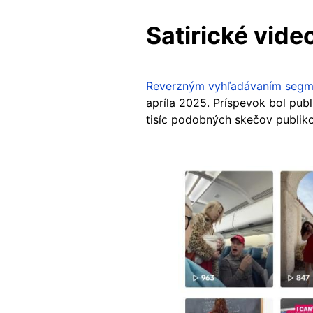
Satirické vide
Reverzným vyhľadávaním segm
apríla 2025. Príspevok bol pub
tisíc podobných skečov publiko
Image