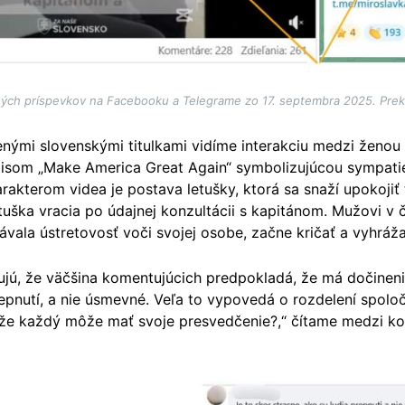
ch príspevkov na Facebooku a Telegrame zo 17. septembra 2025. Prekr
nými slovenskými titulkami vidíme interakciu medzi ženou
isom „Make America Great Again“ symbolizujúcou sympati
akterom videa je postava letušky, ktorá sa snaží upokojiť 
etuška vracia po údajnej konzultácii s kapitánom. Mužovi v
ávala ústretovosť voči svojej osobe, začne kričať a vyhráža
ú, že väčšina komentujúcich predpokladá, že má dočinenia
repnutí, a nie úsmevné. Veľa to vypovedá o rozdelení spoloč
, že každý môže mať svoje presvedčenie?,“ čítame medzi k