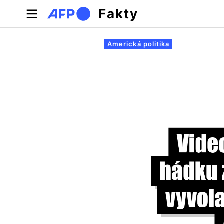
Skočiť na hlavný obsah
Fakty
Primárne karty
Americká politika