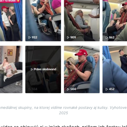
ediálnej skupiny, na ktorej vidíme rovnaké postavy aj kulisy. Vyhoto
2025
idea sa objavujú aj v iných skečoch, pričom ich častou lok