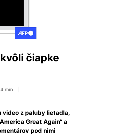
kvôli čiapke
 4 min
 video z paluby lietadla,
America Great Again“ a
komentárov pod nimi