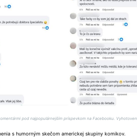
komentármi pod najpopulárnejším príspevkom na Facebooku. Vyhotoven
nenia s humorným skečom americkej skupiny komikov.