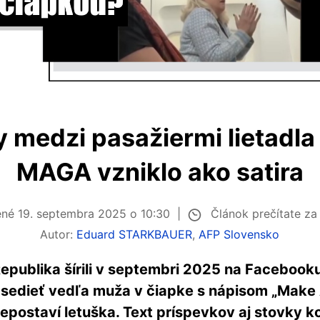
 medzi pasažiermi lietadla 
MAGA vzniklo ako satira
Článok prečítate za
ené
19. septembra 2025 o 10:30
Autor:
Eduard STARKBAUER
,
AFP Slovensko
Republika šírili v septembri 2025 na Facebooku
sedieť vedľa muža v čiapke s nápisom „Make 
nepostaví letuška. Text príspevkov aj stovky 