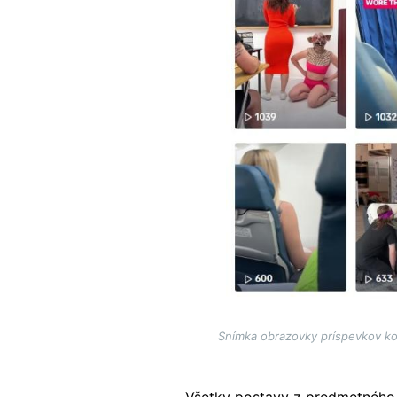
Snímka obrazovky príspevkov kom
Všetky postavy z predmetného v