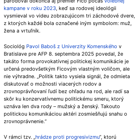
parodoval dokonca aj premiér Fico počas
volebnej
kampane v roku 2023
, keď sa rodovej ideológii
vysmieval vo videu zobrazujúcom tri záchodové dvere,
z ktorých každé bola označené iným symbolom: muž,
žena a vrtuľník.
Sociológ
Pavol Baboš z Univerzity Komenského
v
Bratislave pre AFP 8. septembra 2025 povedal, že
takáto forma provokatívnej politickej komunikácie je
určená predovšetkým Ficovým vlastným voličom, ale
nie výhradne. „Politik takto vysiela signál, že odmieta
diskutovať o možnosti viacerých rodov a
zrovnoprávňovaní ľudí bez ohľadu na rod, ale radí sa
skôr ku konzervatívnemu politickému smeru, ktorý
uznáva len dva rody – mužský a ženský. Takouto
politickou komunikáciou aktéri zosmiešňujú snahu o
zrovnoprávnenie.“
V rámci tzv. „
hrádze proti progresivizmu
“, ktorú