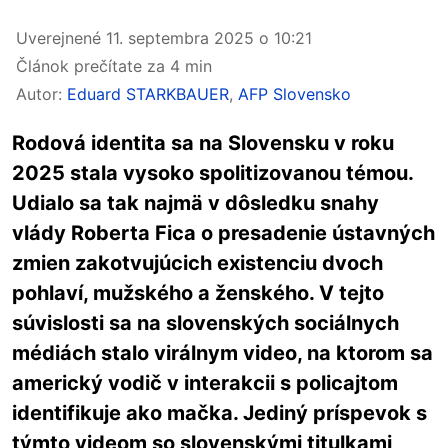
Uverejnené
11. septembra 2025 o 10:21
Článok prečítate za 4 min
Autor:
Eduard STARKBAUER
,
AFP Slovensko
Rodová identita sa na Slovensku v roku
2025 stala vysoko spolitizovanou témou.
Udialo sa tak najmä v dôsledku snahy
vlády Roberta Fica o presadenie ústavných
zmien zakotvujúcich existenciu dvoch
pohlaví, mužského a ženského. V tejto
súvislosti sa na slovenských sociálnych
médiách stalo virálnym video, na ktorom sa
americký vodič v interakcii s policajtom
identifikuje ako mačka. Jediný príspevok s
týmto videom so slovenskými titulkami