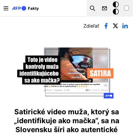
Skočiť na hlavný obsah
Tmavý
Fakty
Search
režim
Primárne karty
Zdieľať
Satirické video muža, ktorý sa
„identifikuje ako mačka“, sa na
Slovensku šíri ako autentické