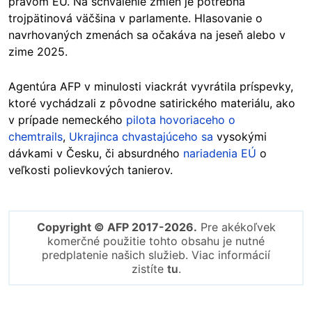
právom EÚ. Na schválenie zmien je potrebná
trojpätinová väčšina v parlamente. Hlasovanie o
navrhovaných zmenách sa očakáva na jeseň alebo v
zime 2025.
Agentúra AFP v minulosti viackrát vyvrátila príspevky,
ktoré vychádzali z pôvodne satirického materiálu, ako
v prípade nemeckého
pilota hovoriaceho o
chemtrails
,
Ukrajinca chvastajúceho sa
vysokými
dávkami v Česku, či absurdného
nariadenia EÚ
o
veľkosti polievkových tanierov.
Copyright © AFP 2017-2026.
Pre akékoľvek
komerčné použitie tohto obsahu je nutné
predplatenie našich služieb. Viac informácií
zistíte
tu
.