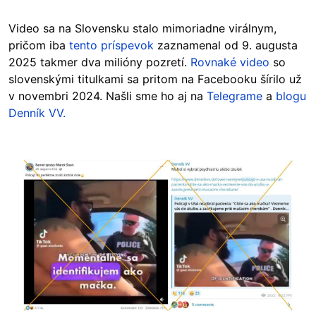
Video sa na Slovensku stalo mimoriadne virálnym,
pričom iba
tento príspevok
zaznamenal od 9. augusta
2025 takmer dva milióny pozretí.
Rovnaké video
so
slovenskými titulkami sa pritom na Facebooku šírilo už
v novembri 2024. Našli sme ho aj na
Telegrame
a
blogu
Denník VV.
Image