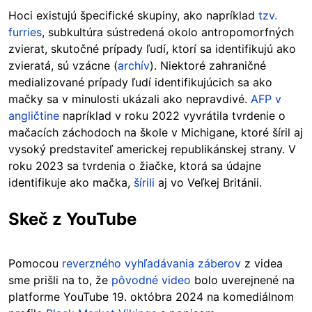
Hoci existujú špecifické skupiny, ako napríklad
tzv.
furries
, subkultúra sústredená okolo antropomorfných
zvierat, skutočné prípady ľudí, ktorí sa identifikujú ako
zvieratá, sú vzácne (
archív
). Niektoré zahraničné
medializované prípady ľudí identifikujúcich sa ako
mačky sa v minulosti ukázali ako nepravdivé.
AFP v
angličtine
napríklad v roku 2022 vyvrátila tvrdenie o
mačacích záchodoch na škole v Michigane, ktoré šíril aj
vysoký predstaviteľ americkej republikánskej strany. V
roku 2023 sa tvrdenia o žiačke, ktorá sa údajne
identifikuje ako mačka,
šírili
aj vo Veľkej Británii.
Skeč z YouTube
Pomocou
reverzného vyhľadávania záberov
z videa
sme prišli na to, že
pôvodné video
bolo uverejnené na
platforme YouTube 19. októbra 2024 na komediálnom