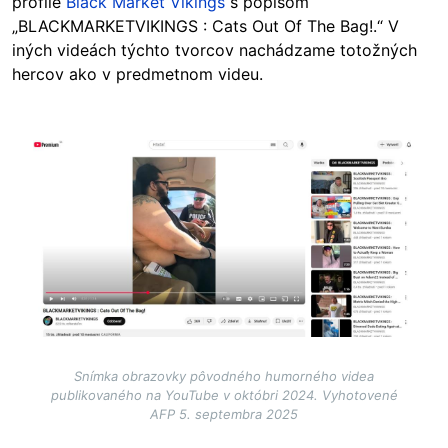
profile
Black Market Vikings
s popisom
„BLACKMARKETVIKINGS : Cats Out Of The Bag!.“ V
iných videách týchto tvorcov nachádzame totožných
hercov ako v predmetnom videu.
Image
Snímka obrazovky pôvodného humorného videa
publikovaného na YouTube v októbri 2024. Vyhotovené
AFP 5. septembra 2025