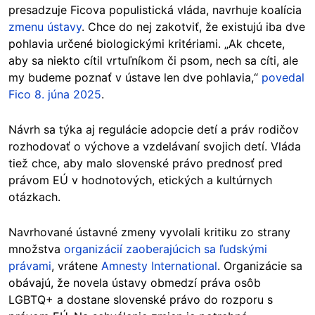
presadzuje Ficova populistická vláda, navrhuje koalícia
zmenu ústavy
. Chce do nej zakotviť, že existujú iba dve
pohlavia určené biologickými kritériami. „Ak chcete,
aby sa niekto cítil vrtuľníkom či psom, nech sa cíti, ale
my budeme poznať v ústave len dve pohlavia,“
povedal
Fico 8. júna 2025
.
Návrh sa týka aj regulácie adopcie detí a práv rodičov
rozhodovať o výchove a vzdelávaní svojich detí. Vláda
tiež chce, aby malo slovenské právo prednosť pred
právom EÚ v hodnotových, etických a kultúrnych
otázkach.
Navrhované ústavné zmeny vyvolali kritiku zo strany
množstva
organizácií zaoberajúcich sa ľudskými
právami
, vrátene
Amnesty International
. Organizácie sa
obávajú, že novela ústavy obmedzí práva osôb
LGBTQ+ a dostane slovenské právo do rozporu s