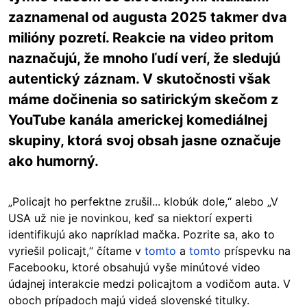
zaznamenal od augusta 2025 takmer dva
milióny pozretí. Reakcie na video pritom
naznačujú, že mnoho ľudí verí, že sledujú
autentický záznam. V skutočnosti však
máme dočinenia so satirickým skečom z
YouTube kanála americkej komediálnej
skupiny, ktorá svoj obsah jasne označuje
ako humorný.
„Policajt ho perfektne zrušil... klobúk dole,“ alebo „V
USA už nie je novinkou, keď sa niektorí experti
identifikujú ako napríklad mačka. Pozrite sa, ako to
vyriešil policajt,“ čítame v
tomto
a
tomto
príspevku na
Facebooku, ktoré obsahujú vyše minútové video
údajnej interakcie medzi policajtom a vodičom auta. V
oboch prípadoch majú videá slovenské titulky.