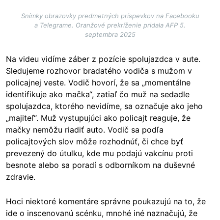
Snímky obrazovky predmetných príspevkov na Facebooku
a Telegrame. Oranžové prekríženie pridala AFP 5.
septembra 2025
Na videu vidíme záber z pozície spolujazdca v aute.
Sledujeme rozhovor bradatého vodiča s mužom v
policajnej veste. Vodič hovorí, že sa „momentálne
identifikuje ako mačka“, zatiaľ čo muž na sedadle
spolujazdca, ktorého nevidíme, sa označuje ako jeho
„majiteľ“. Muž vystupujúci ako policajt reaguje, že
mačky nemôžu riadiť auto. Vodič sa podľa
policajtových slov môže rozhodnúť, či chce byť
prevezený do útulku, kde mu podajú vakcínu proti
besnote alebo sa poradí s odborníkom na duševné
zdravie.
Hoci niektoré komentáre správne poukazujú na to, že
ide o inscenovanú scénku, mnohé iné naznačujú, že