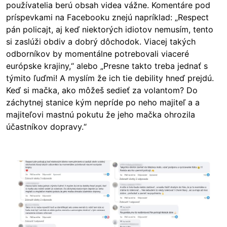
používatelia berú obsah videa vážne. Komentáre pod
príspevkami na Facebooku znejú napríklad: „Respect
pán policajt, aj keď niektorých idiotov nemusím, tento
si zaslúži obdiv a dobrý dôchodok. Viacej takých
odborníkov by momentálne potrebovali viaceré
európske krajiny,“ alebo „Presne takto treba jednať s
týmito ľuďmi! A myslím že ich tie debility hneď prejdú.
Keď si mačka, ako môžeš sedieť za volantom? Do
záchytnej stanice kým nepríde po neho majiteľ a a
majiteľovi mastnú pokutu že jeho mačka ohrozila
účastníkov dopravy.“
Image