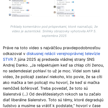
Príklady komentárov pod príspevkami, ktoré naznačujú, že
video je autentické. Snímky obrazovky vyhotovila AFP 5.
septembra 2025
Práve na toto video s najväčšou pravdepodobnosťou
odkazoval v
diskusnej relácii verejnoprávnej televízie
STVR
7. júna 2025 aj predseda vládnej strany SNS
Andrej Danko. „Ja rešpektujem keď sa chlap cíti ženou,
no sedemdesiat pohlaví to už je moc. Videl som také
video, že policajt zastaví niekoho, kto povie, že sa cíti
ako mačka a ten policajt mu hovorí, že keď si mačka
nemôžeš šoférovať. Treba povedať, že toto sú
šialenstvá (...) Od deväťdesiatych rokoch sa tu začalo
diať liberálne šialenstvo. Toto sú témy, ktoré degradujú
ľudstvo a musíme sa vrátiť k podstate,“ hovorí v čase