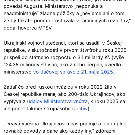
povedal Augusta. Ministerstvo „neponúka a
neadministruje“ žiadne pôžičky a „nevieme ani o tom,
že by takáto pomoc existovala v rámci iných rezortov,“
dodal hovorca MPSV.
Ukrajinskí vojnoví utečenci, ktorí sa usadili v Českej
republike, v skutočnosti v prvom štvrťroku roku 2025
prispeli do štátneho rozpočtu o 3,1 miliardy Kč (vyše
124,38 miliónov €) viac, ako z neho čerpali, uviedlo
ministerstvo
vo tlačovej správe z 21. mája 2025
.
Zatiaľ čo pred ruskou inváziou v roku 2022 žilo v
Českej republike menej ako 200-tisíc Ukrajincov, ako
vyplýva z
údajov Ministerstva vnútra
, k roku 2025 sa
ich počet takmer strojnásobil (
archív
).
„Drvivá väčšina Ukrajincov u nás pracuje a platí úplne
rovnaké odvody a dane ako každý iný,“ zdôraznil