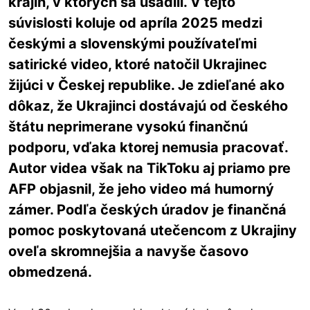
krajín, v ktorých sa usadili. V tejto
súvislosti koluje od apríla 2025 medzi
českými a slovenskými používateľmi
satirické video, ktoré natočil Ukrajinec
žijúci v Českej republike. Je zdieľané ako
dôkaz, že Ukrajinci dostávajú od českého
štátu neprimerane vysokú finančnú
podporu, vďaka ktorej nemusia pracovať.
Autor videa však na TikToku aj priamo pre
AFP objasnil, že jeho video má humorný
zámer. Podľa českých úradov je finančná
pomoc poskytovaná utečencom z Ukrajiny
oveľa skromnejšia a navyše časovo
obmedzená.