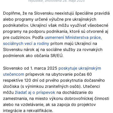
republike, zhotovená 28. mája 2025
Doplňme, že na Slovensku neexistujú špeciálne pravidlá
alebo programy určené výlučne pre ukrajinských
podnikateľov. Ukrajinci však môžu využívať všeobecné
programy na podporu podnikania, ktoré sú otvorené aj
pre cudzincov. Podľa
usmernení Ministerstva práce,
sociálnych vecí a rodiny
pritom majú Ukrajinci na
Slovensku nárok aj na sociálne služby za rovnakých
podmienok ako občania SR/EÚ.
Slovensko od 1. marca 2025
poskytuje ukrajinským
utečencom
príspevok na ubytovanie počas 60
respektíve 120 dní od prvého poskytnutia dočasného
útočiska (s výnimkou zraniteľných osôb). Utečenci
môžu
žiadať aj o príspevok
na dochádzanie do
zamestnania, na miesto výkonu dobrovoľníckej činnosti
alebo na vzdelávanie, ak sa zapoja do projektov
integrácie a rekvalifikácie.