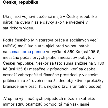
Českej republike
Ukrajinskí vojnoví utečenci majú v Českej republike
nárok na oveľa nižšie dávky ako tie uvedené v
satirickom videu.
Podľa českého Ministerstva práce a sociálnych vecí
(MPSV) majú ľudia utekajúci pred vojnou nárok
na
humanitárnu pomoc
vo výške 4 860 Kč (asi 195 €)
mesačne počas prvých piatich mesiacov pobytu v
Českej republike. Neskôr sa táto suma znižuje na 3 130
Kč (asi 125 €) mesačne v prípadoch, keď sa osoba
nesnaží zabezpečiť si finančné prostriedky vlastným
pričinením a zároveň nemá žiadne objektívne prekážky
brániace jej v práci (t. j. nejde o tzv. zraniteľnú osobu).
„V úplne výnimočných prípadoch môžu získať ešte
mimoriadnu okamžitú pomoc, tá má však jasné