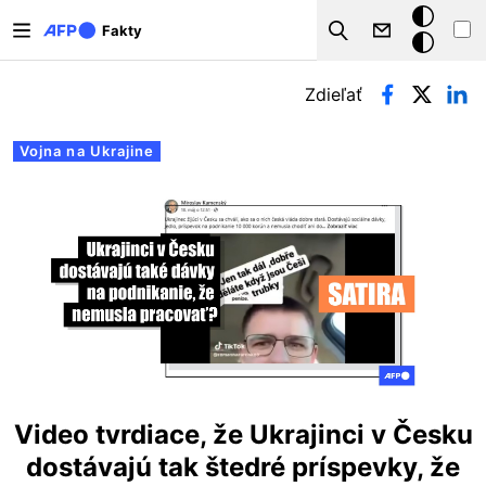
Skočiť na hlavný obsah
Tmavý
Fakty
Search
režim
Primárne karty
Zdieľať
Vojna na Ukrajine
Video tvrdiace, že Ukrajinci v Česku
dostávajú tak štedré príspevky, že