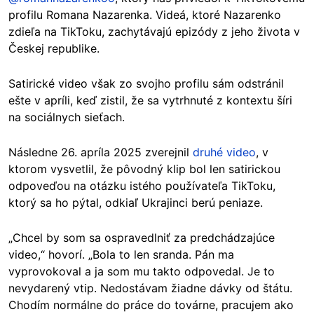
profilu Romana Nazarenka. Videá, ktoré Nazarenko
zdieľa na TikToku, zachytávajú epizódy z jeho života v
Českej republike.
Satirické video však zo svojho profilu sám odstránil
ešte v apríli, keď zistil, že sa vytrhnuté z kontextu šíri
na sociálnych sieťach.
Následne 26. apríla 2025 zverejnil
druhé video
, v
ktorom vysvetlil, že pôvodný klip bol len satirickou
odpoveďou na otázku istého používateľa TikToku,
ktorý sa ho pýtal, odkiaľ Ukrajinci berú peniaze.
„Chcel by som sa ospravedlniť za predchádzajúce
video,“ hovorí. „Bola to len sranda. Pán ma
vyprovokoval a ja som mu takto odpovedal. Je to
nevydarený vtip. Nedostávam žiadne dávky od štátu.
Chodím normálne do práce do továrne, pracujem ako