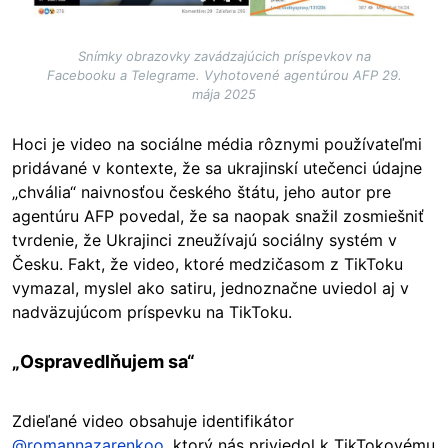
Snímky obrazovky zavádzajúcich príspevkov na
Facebooku a Telegrame. Vyhotovené agentúrou AFP 29.
mája 2025
Hoci je video na sociálne média rôznymi používateľmi
pridávané v kontexte, že sa ukrajinskí utečenci údajne
„chvália“ naivnosťou českého štátu, jeho autor pre
agentúru AFP povedal, že sa naopak snažil zosmiešniť
tvrdenie, že Ukrajinci zneužívajú sociálny systém v
Česku. Fakt, že video, ktoré medzičasom z TikToku
vymazal, myslel ako satiru, jednoznačne uviedol aj v
nadväzujúcom príspevku na TikToku.
„Ospravedlňujem sa“
Zdieľané video obsahuje identifikátor
@romannazarenkoo
, ktorý nás priviedol k TikTokovému