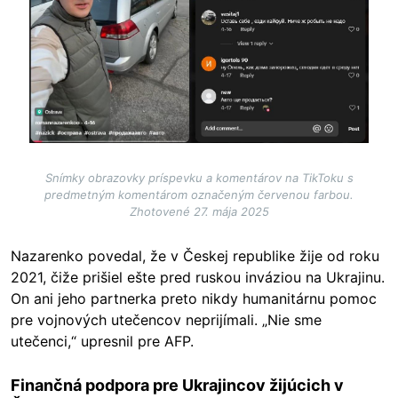
Snímky obrazovky príspevku a komentárov na TikToku s
predmetným komentárom označeným červenou farbou.
Zhotovené 27. mája 2025
Nazarenko povedal, že v Českej republike žije od roku
2021, čiže prišiel ešte pred ruskou inváziou na Ukrajinu.
On ani jeho partnerka preto nikdy humanitárnu pomoc
pre vojnových utečencov neprijímali. „Nie sme
utečenci,“ upresnil pre AFP.
Finančná podpora pre Ukrajincov žijúcich v