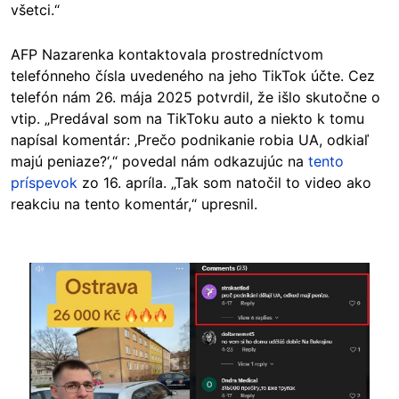
všetci.“
AFP Nazarenka kontaktovala prostredníctvom
telefónneho čísla uvedeného na jeho TikTok účte. Cez
telefón nám 26. mája 2025 potvrdil, že išlo skutočne o
vtip. „Predával som na TikToku auto a niekto k tomu
napísal komentár: ‚Prečo podnikanie robia UA, odkiaľ
majú peniaze?‘,“ povedal nám odkazujúc na
tento
príspevok
zo 16. apríla. „Tak som natočil to video ako
reakciu na tento komentár,“ upresnil.
Image