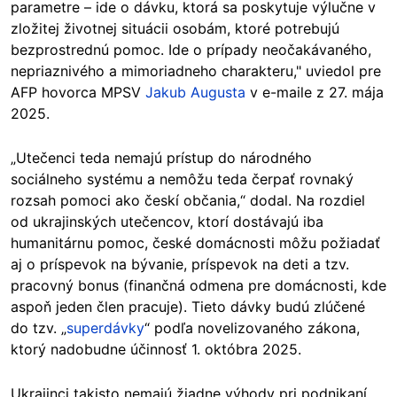
parametre – ide o dávku, ktorá sa poskytuje výlučne v
zložitej životnej situácii osobám, ktoré potrebujú
bezprostrednú pomoc. Ide o prípady neočakávaného,
nepriaznivého a mimoriadneho charakteru," uviedol pre
AFP hovorca MPSV
Jakub Augusta
v e-maile z 27. mája
2025.
„Utečenci teda nemajú prístup do národného
sociálneho systému a nemôžu teda čerpať rovnaký
rozsah pomoci ako českí občania,“ dodal. Na rozdiel
od ukrajinských utečencov, ktorí dostávajú iba
humanitárnu pomoc, české domácnosti môžu požiadať
aj o príspevok na bývanie, príspevok na deti a tzv.
pracovný bonus (finančná odmena pre domácnosti, kde
aspoň jeden člen pracuje). Tieto dávky budú zlúčené
do tzv. „
superdávky
“ podľa novelizovaného zákona,
ktorý nadobudne účinnosť 1. októbra 2025.
Ukrajinci takisto nemajú žiadne výhody pri podnikaní,