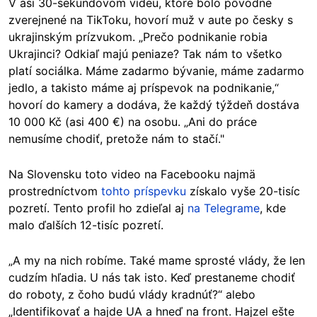
V asi 30-sekundovom videu, ktoré bolo pôvodne
zverejnené na TikToku, hovorí muž v aute po česky s
ukrajinským prízvukom. „Prečo podnikanie robia
Ukrajinci? Odkiaľ majú peniaze? Tak nám to všetko
platí sociálka. Máme zadarmo bývanie, máme zadarmo
jedlo, a takisto máme aj príspevok na podnikanie,“
hovorí do kamery a dodáva, že každý týždeň dostáva
10 000 Kč (asi 400 €) na osobu. „Ani do práce
nemusíme chodiť, pretože nám to stačí."
Na Slovensku toto video na Facebooku najmä
prostredníctvom
tohto príspevku
získalo vyše 20-tisíc
pozretí. Tento profil ho zdieľal aj
na Telegrame
, kde
malo ďalších 12-tisíc pozretí.
„A my na nich robíme. Také mame sprosté vlády, že len
cudzím hľadia. U nás tak isto. Keď prestaneme chodiť
do roboty, z čoho budú vlády kradnúť?“ alebo
„Identifikovať a hajde UA a hneď na front. Hajzel ešte