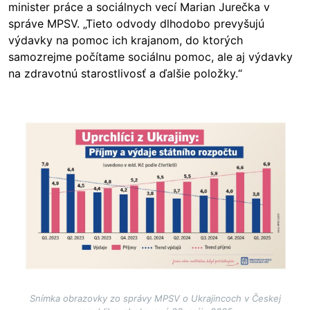
minister práce a sociálnych vecí Marian Jurečka v
správe MPSV. „Tieto odvody dlhodobo prevyšujú
výdavky na pomoc ich krajanom, do ktorých
samozrejme počítame sociálnu pomoc, ale aj výdavky
na zdravotnú starostlivosť a ďalšie položky.“
Image
Snímka obrazovky zo správy MPSV o Ukrajincoch v Českej