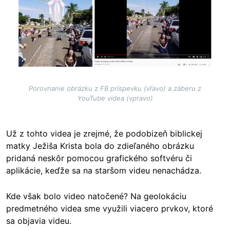
Porovnanie obrázku z FB príspevku (vľavo) a záberu z
YouTube videa (vpravo)
Už z tohto videa je zrejmé, že podobizeň biblickej
matky Ježiša Krista bola do zdieľaného obrázku
pridaná neskôr pomocou grafického softvéru či
aplikácie, keďže sa na staršom videu nenachádza.
Kde však bolo video natočené? Na geolokáciu
predmetného videa sme využili viacero prvkov, ktoré
sa objavia videu.