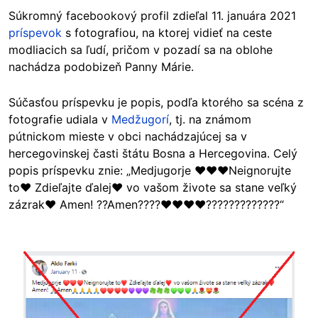
Súkromný facebookový profil zdieľal 11. januára 2021
príspevok
s fotografiou, na ktorej vidieť na ceste
modliacich sa ľudí, pričom v pozadí sa na oblohe
nachádza podobizeň Panny Márie.
Súčasťou príspevku je popis, podľa ktorého sa scéna z
fotografie udiala v
Medžugorí
, tj. na známom
pútnickom mieste v obci nachádzajúcej sa v
hercegovinskej časti štátu Bosna a Hercegovina. Celý
popis príspevku znie: „Medjugorje ❤❤❤Neignorujte
to♥ Zdieľajte ďalej♥ vo vašom živote sa stane veľký
zázrak♥ Amen! ??Amen????❤❤❤❤?????????????“
Image