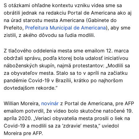
S otázkami ohľadne kontextu vzniku videa sme sa
obrátili jednak na redakciu Portal de Americana ako aj
na úrad starostu mesta Americana (Gabinete do
Prefeito,
Prefeitura Municipal de Americana
), aby sme
zistili, z akého dôvodu sa ľudia modlili.
Z tlačového oddelenia mesta sme emailom 12. marca
obdržali správu, podľa ktorej bola udalosť iniciatívou
náboženských skupín, najmä protestantov: „Modlili sa
za obyvateľov mesta. Stalo sa to v apríli na začiatku
pandémie Covid-19 v Brazílii, krátko po najhoršom
dovtedajšom rekorde.“
Willian Moreira,
novinár
z Portal de Americana, pre AFP
emailom potvrdil, že video bolo skutočne natočené 19.
apríla 2020. „Veriaci obyvatelia mesta prosili o liek na
Covid-19 a modlili sa za ‘zdravie’ mesta,“ uviedol
Moreira pre AFP.