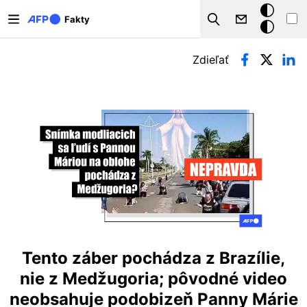
Skočiť na hlavný obsah
Tmavý
Fakty
Search
režim
Primárne karty
Zdieľať
Tento záber pochádza z Brazílie,
nie z Medžugoria; pôvodné video
neobsahuje podobizeň Panny Márie