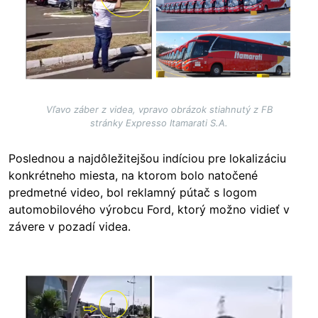
Vľavo záber z videa, vpravo obrázok stiahnutý z FB
stránky Expresso Itamarati S.A.
Poslednou a najdôležitejšou indíciou pre lokalizáciu
konkrétneho miesta, na ktorom bolo natočené
predmetné video, bol reklamný pútač s logom
automobilového výrobcu Ford, ktorý možno vidieť v
závere v pozadí videa.
Image