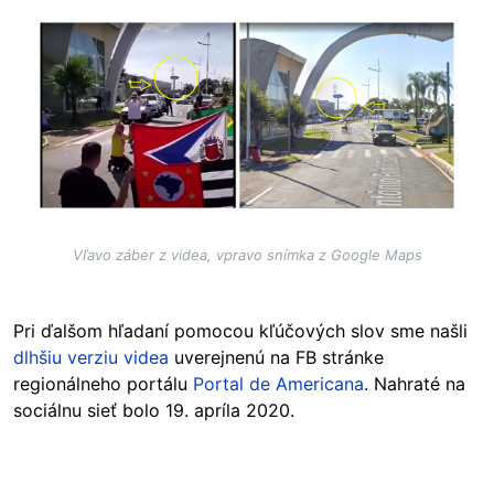
Image
Vľavo záber z videa, vpravo snímka z Google Maps
Pri ďalšom hľadaní pomocou kľúčových slov sme našli
dlhšiu verziu videa
uverejnenú na FB stránke
regionálneho portálu
Portal de Americana
. Nahraté na
sociálnu sieť bolo 19. apríla 2020.