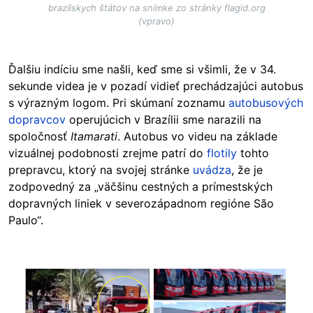
brazílskych štátov na snímke zo stránky flagid.org
(vpravo)
Ďalšiu indíciu sme našli, keď sme si všimli, že v 34.
sekunde videa je v pozadí vidieť prechádzajúci autobus
s výrazným logom. Pri skúmaní zoznamu
autobusových
dopravcov
operujúcich v Brazílii sme narazili na
spoločnosť
Itamarati
. Autobus vo videu na základe
vizuálnej podobnosti zrejme patrí do
flotily
tohto
prepravcu, ktorý na svojej stránke
uvádza
, že je
zodpovedný za „väčšinu cestných a prímestských
dopravných liniek v severozápadnom regióne São
Paulo“.
Image