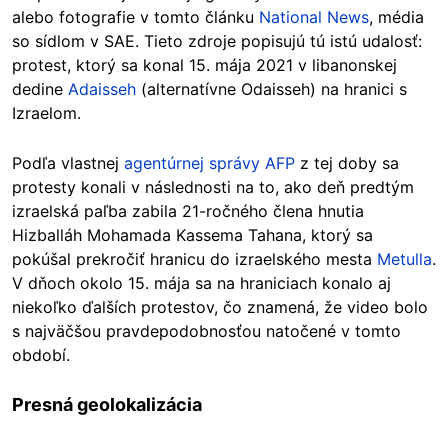
alebo fotografie v tomto článku
National News
, média
so sídlom v SAE. Tieto zdroje popisujú tú istú udalosť:
protest, ktorý sa konal 15. mája 2021 v libanonskej
dedine
Adaisseh
(alternatívne Odaisseh) na hranici s
Izraelom.
Podľa vlastnej
agentúrnej správy AFP
z tej doby sa
protesty konali v následnosti na to, ako deň predtým
izraelská paľba zabila 21-ročného člena hnutia
Hizballáh Mohamada Kassema Tahana, ktorý sa
pokúšal prekročiť hranicu do izraelského mesta
Metulla
.
V dňoch okolo 15. mája sa na hraniciach konalo aj
niekoľko ďalších protestov, čo znamená, že video bolo
s najväčšou pravdepodobnosťou natočené v tomto
období.
Presná geolokalizácia