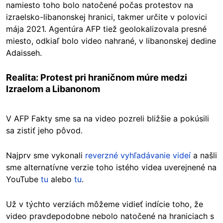
namiesto toho bolo natočené počas protestov na
izraelsko-libanonskej hranici, takmer určite v polovici
mája 2021. Agentúra AFP tiež geolokalizovala presné
miesto, odkiaľ bolo video nahrané, v libanonskej dedine
Adaisseh.
Realita: Protest pri hraničnom múre medzi
Izraelom a Libanonom
V AFP Fakty sme sa na video pozreli bližšie a pokúsili
sa zistiť jeho pôvod.
Najprv sme vykonali
reverzné vyhľadávanie videí
a našli
sme alternatívne verzie toho istého videa uverejnené na
YouTube
tu
alebo
tu
.
Už v týchto verziách môžeme vidieť indície toho, že
video pravdepodobne nebolo natočené na hraniciach s