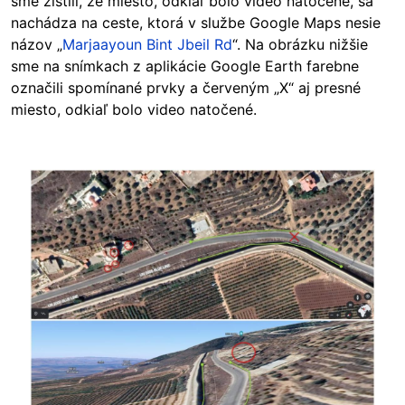
sme zistili, že miesto, odkiaľ bolo video natočené, sa
nachádza na ceste, ktorá v službe Google Maps nesie
názov „
Marjaayoun Bint Jbeil Rd
“. Na obrázku nižšie
sme na snímkach z aplikácie Google Earth farebne
označili spomínané prvky a červeným „X“ aj presné
miesto, odkiaľ bolo video natočené.
Image