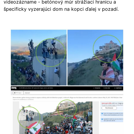
videozázname - betónový múr strážiaci hranicu a
špecificky vyzerajúci dom na kopci ďalej v pozadí.
Image