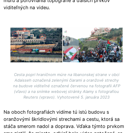
múru a porovnania topografie a ďalších prvkov
viditeľných na videu.
Image
Cesta popri hraničnom múre na libanonskej strane v obci
Adaisseh označená zelenými čiarami a oranžové strechy
na budove viditeľné označené červenou na fotografii AFP
(vľavo) a na snímke webovej stránky Alamy s fotografiou
Reuters (vpravo). Vyhotovené 5. januára 2023
Na oboch fotografiách vidíme tú istú budovu s
oranžovými škridlovými strechami a cestu, ktorá sa
stáča smerom nadol a doprava. Vďaka týmto prvkom