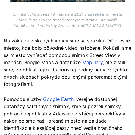
Snímka vyhotovená 19. februára 2021 z izraelského mesta
Metula na severe Izraela zachytáva hranicu na okraji
juholibanonskej dediny Adaisseh. ( AFP / JALAA MAREY)
Na základe získaných indícií sme sa snažili určiť presné
miesto, kde bolo pôvodné video natočené. Pokúsili sme
sa miesto vyhľadať pomocou snímok Street View v
mapách Google Maps a databáze
Mapillary
, ale zistili
sme, že oblasť tejto libanonskej dediny nemá v týchto
dvoch službách pokrytie pouličnými panoramatickými
fotografiami.
Pomocou služby
Google Earth
, verejne dostupnej
databázy satelitných snímok, sme si pozreli snímky
pohraničnej oblasti v Adaisseh z vtáčej perspektívy a
nakoniec sme našli presné miesto na základe
identifikácie klesajúcej cesty hneď vedľa hraničného