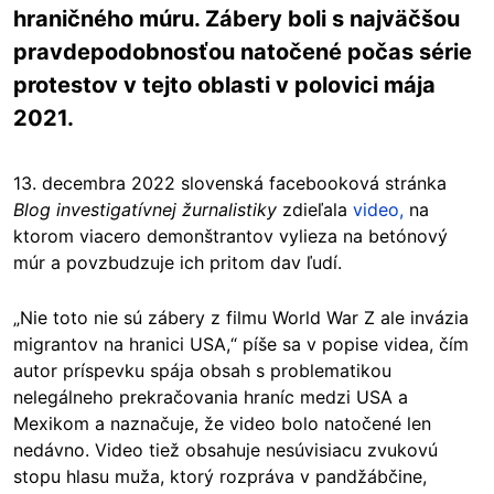
hraničného múru. Zábery boli s najväčšou
pravdepodobnosťou natočené počas série
protestov v tejto oblasti v polovici mája
2021.
13. decembra 2022 slovenská facebooková stránka
Blog investigatívnej žurnalistiky
zdieľala
video,
na
ktorom viacero demonštrantov vylieza na betónový
múr a povzbudzuje ich pritom dav ľudí.
„Nie toto nie sú zábery z filmu World War Z ale invázia
migrantov na hranici USA,“ píše sa v popise videa, čím
autor príspevku spája obsah s problematikou
nelegálneho prekračovania hraníc medzi USA a
Mexikom a naznačuje, že video bolo natočené len
nedávno. Video tiež obsahuje nesúvisiacu zvukovú
stopu hlasu muža, ktorý rozpráva v pandžábčine,