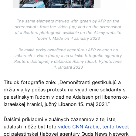
The same elements marked with green by AFP on the
screenshots from the video (up) and on the screenshot
of a Reuters photograph available on the Alamy website
(down). Made on 4 January 2023
Rovnaké prvky označené agentúrou AFP zelenou na
záberoch z videa (hore) a na snímke fotografie agentúry
Reuters dostupnej v databáze Alamy (dolu). Vyhotovené
4. januára 2023
Titulok fotografie znie: „Demonštranti gestikulujú a
držia vlajky počas protestu na vyjadrenie solidarity s
palestínskym ľudom v dedine Adaisseh pri libanonsko-
izraelskej hranici, južný Libanon 15. máj 2021.“
Ďalšími príkladmi vizuálnych záznamov z tej istej
udalosti môže byť toto
video CNN Arabic
,
tento tweet
od palestínskej tlačovej agentúry Quds News Network