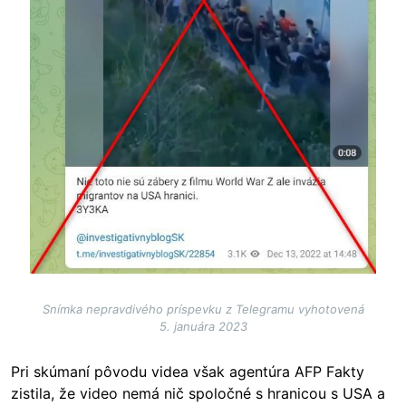
Snímka nepravdivého príspevku z Telegramu vyhotovená
5. januára 2023
Pri skúmaní pôvodu videa však agentúra AFP Fakty
zistila, že video nemá nič spoločné s hranicou s USA a