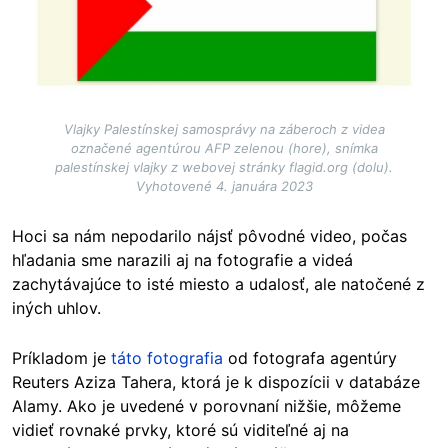
Vlajky Palestínskej samosprávy na záberoch z videa
označené agentúrou AFP zelenou (hore), snímka
palestínskej vlajky z webovej stránky flagid.org (dolu).
Vyhotovené 4. januára 2023
Hoci sa nám nepodarilo nájsť pôvodné video, počas
hľadania sme narazili aj na fotografie a videá
zachytávajúce to isté miesto a udalosť, ale natočené z
iných uhlov.
Príkladom je
táto fotografia
od fotografa agentúry
Reuters Aziza Tahera, ktorá je k dispozícii v databáze
Alamy. Ako je uvedené v porovnaní nižšie, môžeme
vidieť rovnaké prvky, ktoré sú viditeľné aj na