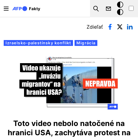
Skočiť na hlavný obsah
Tmavý
Fakty
Search
režim
Primárne karty
Zdieľať
Izraelsko-palestínsky konflikt
Migrácia
Toto video nebolo natočené na
hranici USA, zachytáva protest na