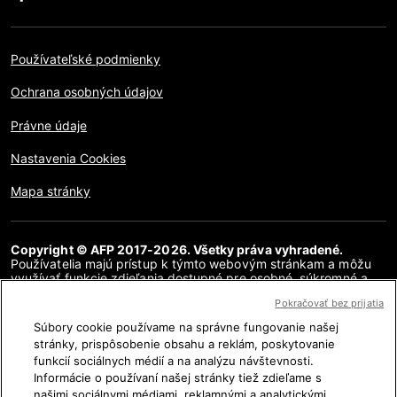
Používateľské podmienky
Ochrana osobných údajov
Právne údaje
Nastavenia Cookies
Mapa stránky
Copyright © AFP 2017-2026. Všetky práva vyhradené.
Používatelia majú prístup k týmto webovým stránkam a môžu
využívať funkcie zdieľania dostupné pre osobné, súkromné a
nekomerčné účely. Akékoľvek iné použitie, najmä akákoľvek
Pokračovať bez prijatia
reprodukcia, komunikácia pre verejnosť alebo distribúcia
obsahu tejto webovej stránky, či už v celku alebo čiastočne, na
Súbory cookie používame na správne fungovanie našej
akékoľvek iné účely a/alebo akýmkoľvek iným spôsobom, bez
stránky, prispôsobenie obsahu a reklám, poskytovanie
osobitnej licenčnej zmluvy podpísanej s AFP, je prísne
funkcií sociálnych médií a na analýzu návštevnosti.
zakázaná. Obsah zobrazený alebo zahrnutý prostredníctvom
hypertextových odkazov v článkoch AFP Fakty sa poskytuje v
Informácie o používaní našej stránky tiež zdieľame s
rozsahu potrebnom na vysvetlenie overenia príslušných
našimi sociálnymi médiami, reklamnými a analytickými