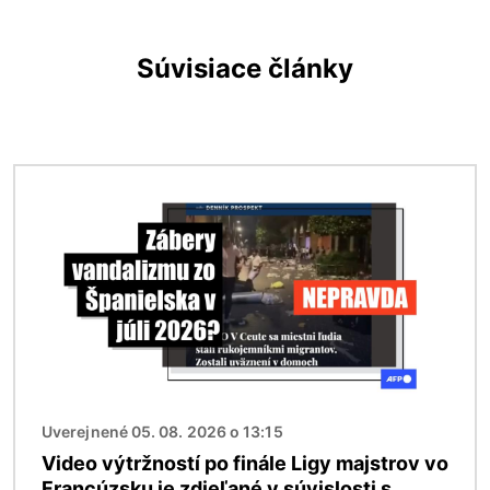
Súvisiace články
Obrázok
Uverejnené 05. 08. 2026 o 13:15
Video výtržností po finále Ligy majstrov vo
Francúzsku je zdieľané v súvislosti s