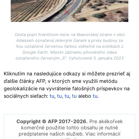
Cesta popri hraničnom múre na libanonskej strane v obci
Adaisseh označená zelenými čiarami a prvky budovy za
ňou označené červenou farbou viditeľné na snímkach z
Google Earth. Miesto záznamu pôvodného videa
označeného červeným „X“. Vyhotovené 5. januára 2023
Kliknutím na nasledujúce odkazy si môžete prezrieť aj
ďalšie články AFP, v ktorých sme využili metódu
geolokalizácie na vyvrátenie falošných príspevkov na
sociálnych sieťach:
tu
,
tu
,
tu
,
tu
alebo
tu
.
Copyright © AFP 2017-2026.
Pre akékoľvek
komerčné použitie tohto obsahu je nutné
predplatenie našich služieb. Viac informácií