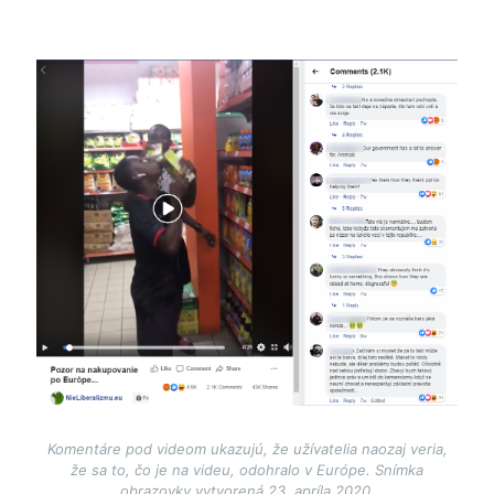
Image
Komentáre pod videom ukazujú, že užívatelia naozaj veria,
že sa to, čo je na videu, odohralo v Európe. Snímka
obrazovky vytvorená 23. apríla 2020.