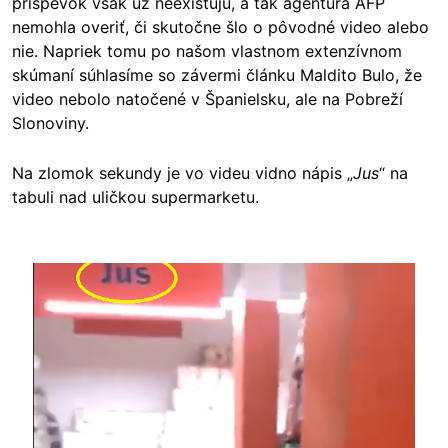
príspevok však už neexistujú, a tak agentúra AFP
nemohla overiť, či skutočne šlo o pôvodné video alebo
nie. Napriek tomu po našom vlastnom extenzívnom
skúmaní súhlasíme so závermi článku Maldito Bulo, že
video nebolo natočené v Španielsku, ale na Pobreží
Slonoviny.
Na zlomok sekundy je vo videu vidno nápis „
Jus
“ na
tabuli nad uličkou supermarketu.
Image