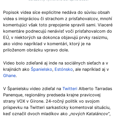
Popisok videa síce explicitne nedáva do súvisu obsah
videa s imigráciou či strachom z prisťahovalcov, mnohí
komentujúci však toto prepojenie spravili sami. Viaceré
komentáre podnecujú nenávisť voči prisťahovalcom do
EÚ, v niektorých sa dokonca objavujú prvky rasizmu,
ako vidno napríklad v komentári, ktorý je na
priloženom obrázku vpravo dole.
Video bolo zdieľané aj inde na sociálnych sieťach a v
krajinách ako
Španielsko
,
Estónsko
, ale napríklad aj v
Ghane
.
V Španielsku video zdieľal na
Twitteri
Alberto Tarradas
Panenque, regionálny predseda krajne pravicovej
strany VOX v Girone. 24-ročný politik vo svojom
príspevku na Twitteri sarkasticky komentoval situáciu,
keď označil dvoch mladíkov ako „
nových Kataláncov
“,