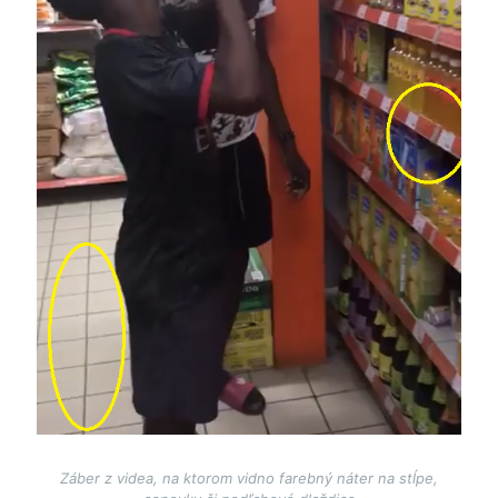
Záber z videa, na ktorom vidno farebný náter na stĺpe,