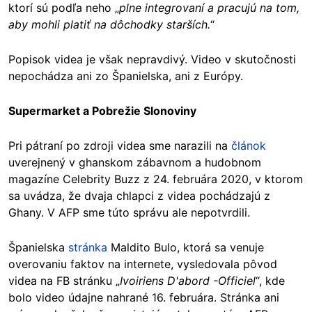
ktorí sú podľa neho „
plne integrovaní a pracujú na tom,
aby mohli platiť na dôchodky starších.
“
Popisok videa je však nepravdivý. Video v skutočnosti
nepochádza ani zo Španielska, ani z Európy.
Supermarket a Pobrežie Slonoviny
Pri pátraní po zdroji videa sme narazili na
článok
uverejnený v ghanskom zábavnom a hudobnom
magazíne Celebrity Buzz z 24. februára 2020, v ktorom
sa uvádza, že dvaja chlapci z videa pochádzajú z
Ghany. V AFP sme túto správu ale nepotvrdili.
Španielska
stránka
Maldito Bulo, ktorá sa venuje
overovaniu faktov na internete, vysledovala pôvod
videa na FB stránku „
Ivoiriens D'abord -Officiel
“, kde
bolo video údajne nahrané 16. februára. Stránka ani