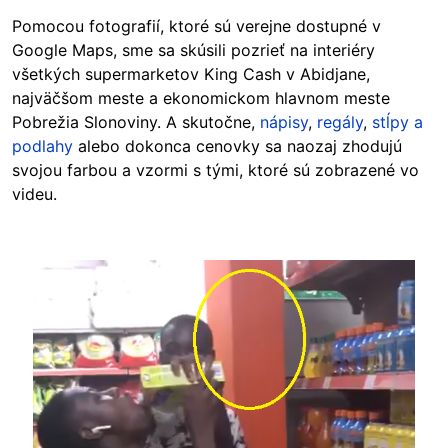
Pomocou fotografií, ktoré sú verejne dostupné v
Google Maps, sme sa skúsili pozrieť na interiéry
všetkých supermarketov King Cash v Abidjane,
najväčšom meste a ekonomickom hlavnom meste
Pobrežia Slonoviny. A skutočne,
nápisy
,
regály
,
stĺpy a
podlahy
alebo dokonca cenovky sa naozaj zhodujú
svojou farbou a vzormi s tými, ktoré sú zobrazené vo
videu.
Image