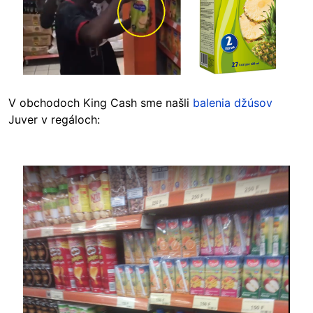
V obchodoch King Cash sme našli
balenia
džúsov
Juver v regáloch:
Image