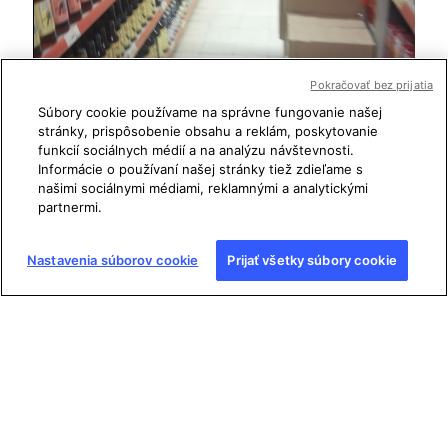
Pokračovať bez prijatia
Súbory cookie používame na správne fungovanie našej
stránky, prispôsobenie obsahu a reklám, poskytovanie
funkcií sociálnych médií a na analýzu návštevnosti.
Informácie o používaní našej stránky tiež zdieľame s
našimi sociálnymi médiami, reklamnými a analytickými
partnermi.
Tento konkrétny supermarket mal zjavne sekciu pre
Nastavenia súborov cookie
Prijať všetky súbory cookie
nealkoholické nápoje a sekciu pre džúsy spojenú do
jednej spoločnej. Písmo a farebná kombinácia v ňom
však zostala zachovaná.
Copyright © AFP 2017-2026.
Pre akékoľvek
komerčné použitie tohto obsahu je nutné