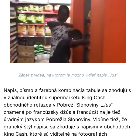
Záber z videa, na ktorom je možno vidieť nápis „Jus“
Nápis, písmo a farebná kombinácia tabule sa zhodujú s
vizuálnou identitou supermarketu King Cash,
obchodného reťazca v Pobreží Slonoviny. „
Jus
“
znamená po francúzsky džús a francúzština je tiež
úradným jazykom Pobrežia Slonoviny. Vidíme tiež, že
grafický štýl nápisu sa zhoduje s nápismi v obchodoch
King Cash, ktoré sú viditeľné na fotografiách