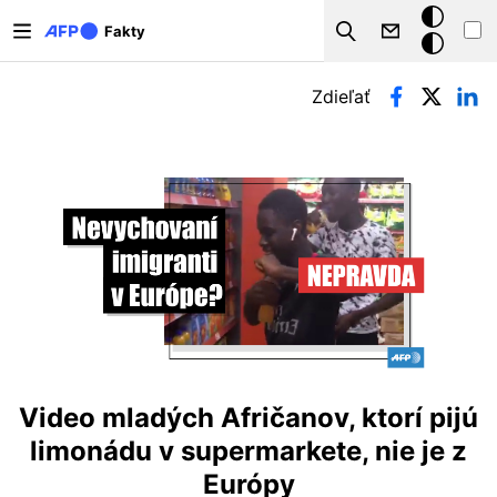
Skočiť na hlavný obsah
Tmavý
Fakty
Search
režim
Primárne karty
Zdieľať
Video mladých Afričanov, ktorí pijú
limonádu v supermarkete, nie je z
Európy