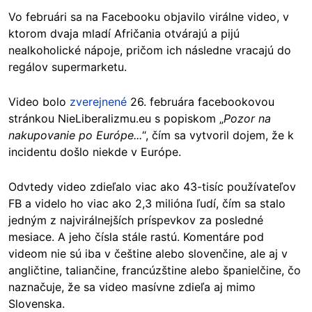
Vo februári sa na Facebooku objavilo virálne video, v
ktorom dvaja mladí Afričania otvárajú a pijú
nealkoholické nápoje, pričom ich následne vracajú do
regálov supermarketu.
Video bolo
zverejnené
26. februára facebookovou
stránkou NieLiberalizmu.eu s popiskom „
Pozor na
nakupovanie po Európe...
“, čím sa vytvoril dojem, že k
incidentu došlo niekde v Európe.
Odvtedy video zdieľalo viac ako 43-tisíc používateľov
FB a videlo ho viac ako 2,3 milióna ľudí, čím sa stalo
jedným z najvirálnejších príspevkov za posledné
mesiace. A jeho čísla stále rastú. Komentáre pod
videom nie sú iba v češtine alebo slovenčine, ale aj v
angličtine, taliančine, francúzštine alebo španielčine, čo
naznačuje, že sa video masívne zdieľa aj mimo
Slovenska.