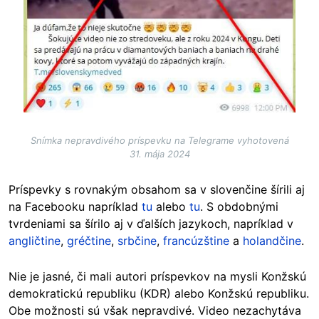
Snímka nepravdivého príspevku na Telegrame vyhotovená
31. mája 2024
Príspevky s rovnakým obsahom sa v slovenčine šírili aj
na Facebooku napríklad
tu
alebo
tu
. S obdobnými
tvrdeniami sa šírilo aj v ďalších jazykoch, napríklad v
angličtine
,
gréčtine
,
srbčine
,
francúzštine
a
holandčine
.
Nie je jasné, či mali autori príspevkov na mysli Konžskú
demokratickú republiku (KDR) alebo Konžskú republiku.
Obe možnosti sú však nepravdivé. Video nezachytáva