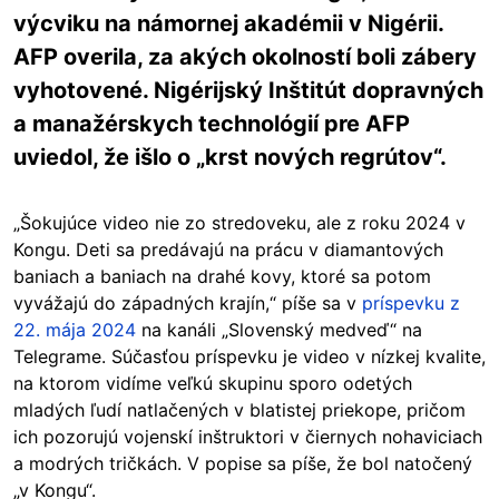
výcviku na námornej akadémii v Nigérii.
AFP overila, za akých okolností boli zábery
vyhotovené. Nigérijský Inštitút dopravných
a manažérskych technológií pre AFP
uviedol, že išlo o „krst nových regrútov“.
„Šokujúce video nie zo stredoveku, ale z roku 2024 v
Kongu. Deti sa predávajú na prácu v diamantových
baniach a baniach na drahé kovy, ktoré sa potom
vyvážajú do západných krajín,“ píše sa v
príspevku z
22. mája 2024
na kanáli „Slovenský medveď“ na
Telegrame. Súčasťou príspevku je video v nízkej kvalite,
na ktorom vidíme veľkú skupinu sporo odetých
mladých ľudí natlačených v blatistej priekope, pričom
ich pozorujú vojenskí inštruktori v čiernych nohaviciach
a modrých tričkách. V popise sa píše, že bol natočený
„v Kongu“.