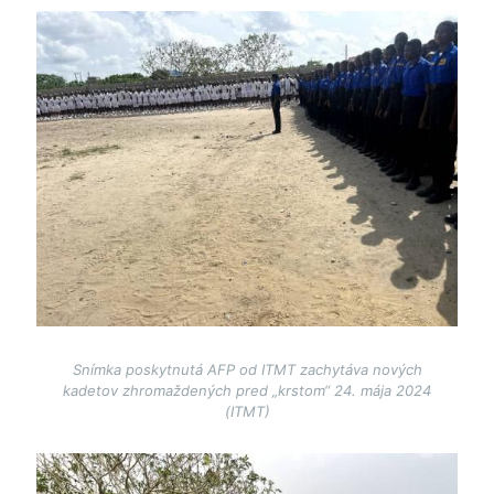
Image
Snímka poskytnutá AFP od ITMT zachytáva nových
kadetov zhromaždených pred „krstom“ 24. mája 2024
(ITMT)
Image