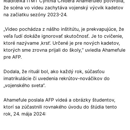
Riaditeľka ITMT Cynthia Chidera Ahamefuleo potvrdila,
že scéna vo videu zachytáva vojenský výcvik kadetov
na začiatku sezóny 2023-24.
„Video pochádza z nášho inštitútu, je prekvapujúce, že
veľa ľudí dokáže ignorovať skutočnosť. Je to cvičenie,
ktoré nazývame ‚krst‘. Určené je pre nových kadetov,
ktorých sme zrovna prijali do školy,“ uviedla Ahamefule
pre AFP.
Dodala, že rituál bol, ako každý rok, súčasťou
imatrikulácie
či uvedenia rekrútov-nováčikov do
„vojenského sveta“.
Ahamefule poslala AFP videá a obrázky študentov,
ktorí sa zúčastnili rovnakého úvodu do štúdia tento
rok, 24. mája 2024: