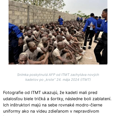
Snímka poskytnutá AFP od ITMT zachytáva nových
kadetov po „krste“ 24. mája 2024 (ITMT)
Fotografie od ITMT ukazujú, že kadeti mali pred
udalosťou biele tričká a šortky, následne boli zablatení.
Ich inštruktori majú na sebe rovnaké modro-čierne
uniformy ako na videu zdieľanom v nepravdivom