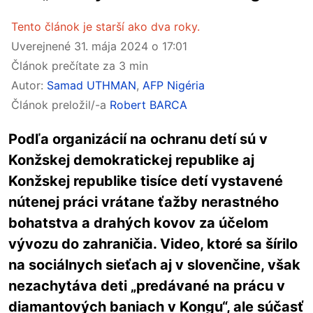
Tento článok je starší ako dva roky.
Uverejnené
31. mája 2024 o 17:01
Článok prečítate za 3 min
Autor:
Samad UTHMAN
,
AFP Nigéria
Článok preložil/-a
Robert BARCA
Podľa organizácií na ochranu detí sú v
Konžskej demokratickej republike aj
Konžskej republike tisíce detí vystavené
nútenej práci vrátane ťažby nerastného
bohatstva a drahých kovov za účelom
vývozu do zahraničia. Video, ktoré sa šírilo
na sociálnych sieťach aj v slovenčine, však
nezachytáva deti „predávané na prácu v
diamantových baniach v Kongu“, ale súčasť