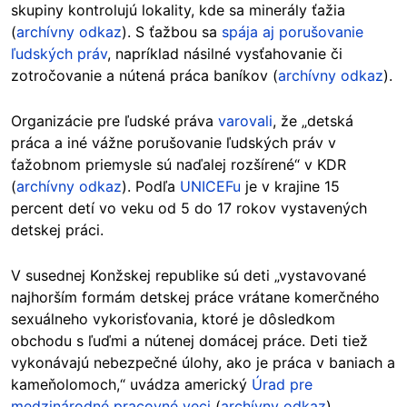
skupiny kontrolujú lokality, kde sa minerály ťažia
(
archívny odkaz
). S ťažbou sa
spája aj porušovanie
ľudských práv
, napríklad násilné vysťahovanie či
zotročovanie a nútená práca baníkov (
archívny odkaz
).
Organizácie pre ľudské práva
varovali
, že „detská
práca a iné vážne porušovanie ľudských práv v
ťažobnom priemysle sú naďalej rozšírené“ v KDR
(
archívny odkaz
). Podľa
UNICEFu
je v krajine 15
percent detí vo veku od 5 do 17 rokov vystavených
detskej práci.
V susednej Konžskej republike sú deti „vystavované
najhorším formám detskej práce vrátane komerčného
sexuálneho vykorisťovania, ktoré je dôsledkom
obchodu s ľuďmi a nútenej domácej práce. Deti tiež
vykonávajú nebezpečné úlohy, ako je práca v baniach a
kameňolomoch,“ uvádza americký
Úrad pre
medzinárodné pracovné veci
(
archívny odkaz
).