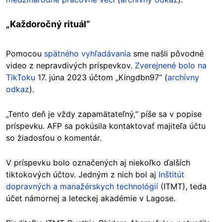
„Každoročný rituál“
Pomocou
spätného vyhľadávania
sme našli pôvodné
video z nepravdivých príspevkov.
Zverejnené bolo na
TikToku
17. júna 2023 účtom „Kingdbn97“ (
archívny
odkaz
).
„Tento deň je vždy zapamätateľný,“ píše sa v popise
príspevku. AFP sa pokúsila kontaktovať majiteľa účtu
so žiadosťou o komentár.
V príspevku bolo označených aj niekoľko ďalších
tiktokových účtov. Jedným z nich bol aj
Inštitút
dopravných a manažérskych technológií
(ITMT), teda
účet námornej a leteckej akadémie v Lagose.