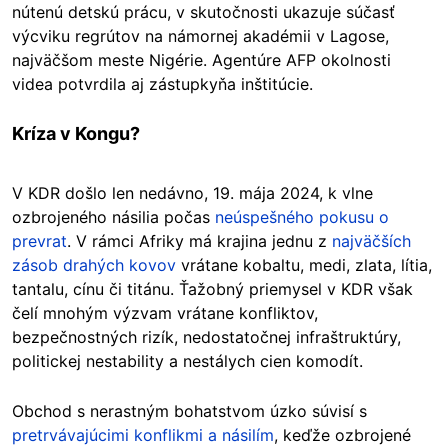
nútenú detskú prácu, v skutočnosti ukazuje súčasť
výcviku regrútov na námornej akadémii v Lagose,
najväčšom meste Nigérie. Agentúre AFP okolnosti
videa potvrdila aj zástupkyňa inštitúcie.
Kríza v Kongu?
V KDR došlo len nedávno, 19. mája 2024, k vlne
ozbrojeného násilia počas
neúspešného pokusu o
prevrat
. V rámci Afriky má krajina jednu z
najväčších
zásob drahých kovov
vrátane kobaltu, medi, zlata, lítia,
tantalu, cínu či titánu. Ťažobný priemysel v KDR však
čelí mnohým výzvam vrátane konfliktov,
bezpečnostných rizík, nedostatočnej infraštruktúry,
politickej nestability a nestálych cien komodít.
Obchod s nerastným bohatstvom úzko súvisí s
pretrvávajúcimi konflikmi a násilím
, keďže ozbrojené