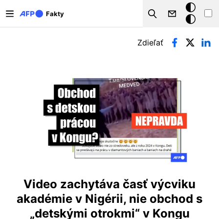
Skočiť na hlavný obsah
Tmavý
Fakty
Search
režim
Primárne karty
Zdieľať
Video zachytáva časť výcviku
akadémie v Nigérii, nie obchod s
„detskými otrokmi“ v Kongu