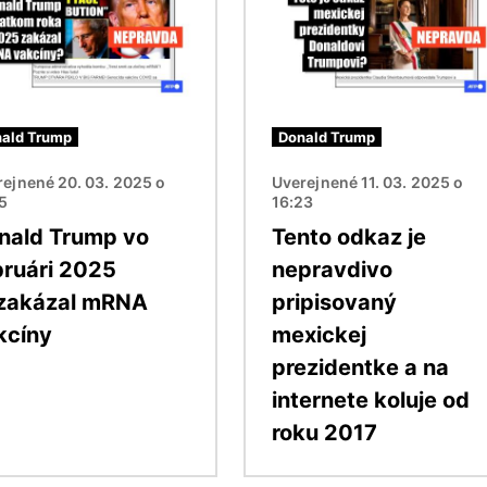
ald Trump
Donald Trump
ejnené 20. 03. 2025 o
Uverejnené 11. 03. 2025 o
25
16:23
nald Trump vo
Tento odkaz je
bruári 2025
nepravdivo
zakázal mRNA
pripisovaný
kcíny
mexickej
prezidentke a na
internete koluje od
roku 2017