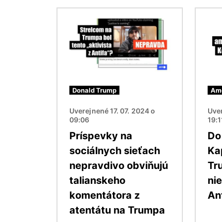
Obrázok
Obráz
Donald Trump
Ame
Uverejnené 17. 07. 2024 o
Uver
09:06
19:1
Príspevky na
Do
sociálnych sieťach
Kap
nepravdivo obviňujú
Tr
talianskeho
nie
komentátora z
An
atentátu na Trumpa