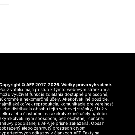
Copyright © AFP 2017-2026. Všetky práva vyhradené.
Používatelia majú prístup k týmto webovým stránkam a
môžu využívať funkcie zdieľania dostupné pre osobné,
súkromné a nekomerčné účely. Akékoľvek iné použitie,
najmä akákoľvek reprodukcia, komunikácia pre verejnosť
alebo distribúcia obsahu tejto webovej stránky, či už v
celku alebo čiastočne, na akékoľvek iné účely a/alebo
akýmkoľvek iným spôsobom, bez osobitnej licenčnej
zmluvy podpísanej s AFP, je prísne zakázaná. Obsah
zobrazený alebo zahrnutý prostredníctvom
hypertextových odkazov v článkoch AFP Fakty sa