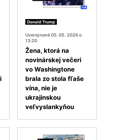
Donald Trump
Uverejnené 05. 05. 2026 o
13:20
Žena, ktorá na
novinárskej večeri
é
vo Washingtone
i
brala zo stola fľaše
vína, nie je
ukrajinskou
veľvyslankyňou
Obrázok