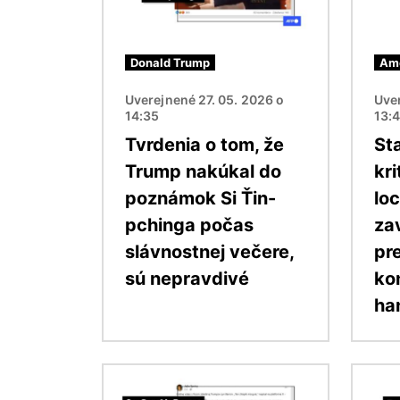
Donald Trump
Ame
Uverejnené 27. 05. 2026 o
Uver
14:35
13:
Tvrdenia o tom, že
St
Trump nakúkal do
kr
poznámok Si Ťin-
lo
pchinga počas
za
slávnostnej večere,
pr
sú nepravdivé
ko
ha
Obrázok
Obráz