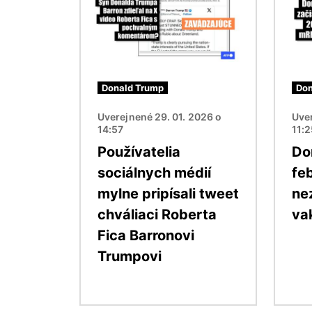
Donald Trump
Don
Uverejnené 29. 01. 2026 o
Uver
14:57
11:
Používatelia
Do
sociálnych médií
fe
mylne pripísali tweet
ne
chváliaci Roberta
va
Fica Barronovi
Trumpovi