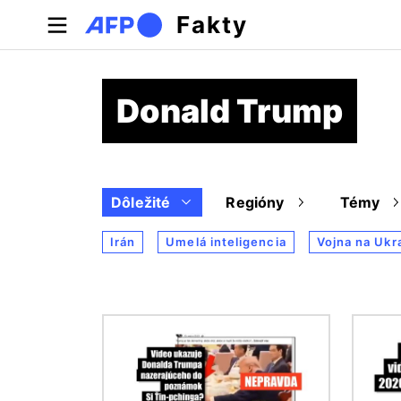
Skočiť na hlavný obsah
Fakty
Donald Trump
Dôležité
Regióny
Témy
Irán
Umelá inteligencia
Vojna na Ukr
Obrázok
Obráz