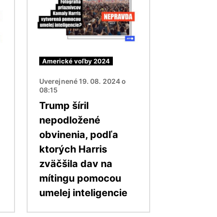
Americké voľby 2024
Uverejnené 19. 08. 2024 o
08:15
Trump šíril
nepodložené
obvinenia, podľa
ktorých Harris
zväčšila dav na
mítingu pomocou
umelej inteligencie