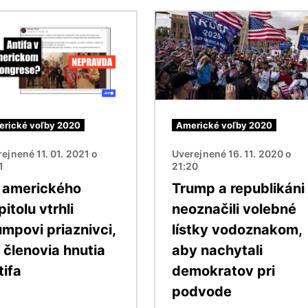
ok
Obrázok
rické voľby 2020
Americké voľby 2020
ejnené 11. 01. 2021 o
Uverejnené 16. 11. 2020 o
1
21:20
 amerického
Trump a republikáni
itolu vtrhli
neoznačili volebné
umpovi priaznivci,
lístky vodoznakom,
 členovia hnutia
aby nachytali
tifa
demokratov pri
podvode