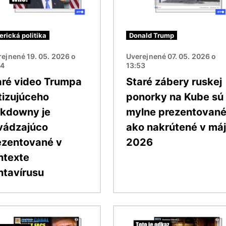
rická politika
Donald Trump
ejnené 19. 05. 2026 o
Uverejnené 07. 05. 2026 o
44
13:53
aré video Trumpa
Staré zábery ruskej
itizujúceho
ponorky na Kube sú
ckdowny je
mylne prezentovan
vádzajúco
ako nakrútené v máj
ezentované v
2026
ntexte
ntavírusu
ok
Obrázok