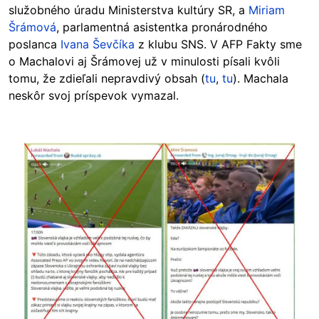
služobného úradu Ministerstva kultúry SR, a
Miriam
Šrámová
, parlamentná asistentka pronárodného
poslanca
Ivana Ševčíka
z klubu SNS. V AFP Fakty sme
o Machalovi aj Šrámovej už v minulosti písali kvôli
tomu, že zdieľali nepravdivý obsah (
tu
,
tu
). Machala
neskôr svoj príspevok vymazal.
Image