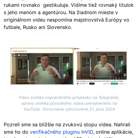
rukami rovnako gestikuluje. Vidíme tiež rovnaký titulok
s jeho menom a agentúrou. Na žiadnom mieste v
originálnom videu nespomína majstrovstvá Európy vo
futbale, Rusko ani Slovensko.
Image
Vľavo snímka nepravdivého príspevku na Telegrame,
vpravo snímka pôvodného videa uverejneného na
YouTube. Porovnanie vyhotovené 21. júna 2024
Pozreli sme sa bližšie na zvukovú stopu videa. Nahrali
sme ho do
verifikačného pluginu InVID
, online aplikácie,