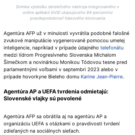
Snímka výsledku detekčného nástroja integrovaného v
online aplikácii InVID ukazujúceho 84-percentnú
pravdepodobnosť hlasového klonovania
Agentúra AFP už v minulosti vyvrátila podobné falošné
zvukové manipulácie vygenerované pomocou umelej
inteligencie, napríklad v prípade údajného
telefonátu
medzi lídrom Progresívneho Slovenska Michalom
Šimečkom a novinárkou Monikou Tódovou tesne pred
parlamentnými voľbami v septembri 2023 alebo v
prípade hovorkyne Bieleho domu
Karine Jean-Pierre
.
Agentúra AP a UEFA tvrdenia odmietajú:
Slovenské vlajky sú povolené
Agentúra AFP sa obrátila aj na agentúru AP a
organizáciu UEFA s otázkami o pravdivosti tvrdení
zdieľaných na sociálnych sieťach.