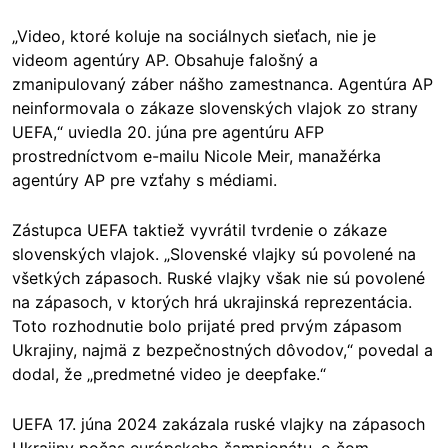
„Video, ktoré koluje na sociálnych sieťach, nie je
videom agentúry AP. Obsahuje falošný a
zmanipulovaný záber nášho zamestnanca. Agentúra AP
neinformovala o zákaze slovenských vlajok zo strany
UEFA,“ uviedla 20. júna pre agentúru AFP
prostredníctvom e-mailu Nicole Meir, manažérka
agentúry AP pre vzťahy s médiami.
Zástupca UEFA taktiež vyvrátil tvrdenie o zákaze
slovenských vlajok. „Slovenské vlajky sú povolené na
všetkých zápasoch. Ruské vlajky však nie sú povolené
na zápasoch, v ktorých hrá ukrajinská reprezentácia.
Toto rozhodnutie bolo prijaté pred prvým zápasom
Ukrajiny, najmä z bezpečnostných dôvodov,“ povedal a
dodal, že „predmetné video je deepfake.“
UEFA 17. júna 2024 zakázala ruské vlajky na zápasoch