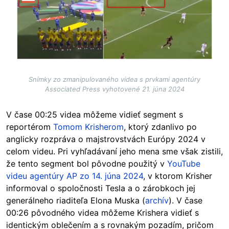
Snímky zo zmanipulovaného videa s prvkami agentúry
Associated Press vyhotovené 21. júna 2024
V čase 00:25 videa môžeme vidieť segment s
reportérom
Tomom Krisherom
, ktorý zdanlivo po
anglicky rozpráva o majstrovstvách Európy 2024 v
celom videu. Pri vyhľadávaní jeho mena sme však zistili,
že tento segment bol pôvodne použitý v
YouTube
videu agentúry AP zo 14. júna 2024
, v ktorom Krisher
informoval o spoločnosti Tesla a o zárobkoch jej
generálneho riaditeľa Elona Muska (
archív
). V čase
00:26 pôvodného videa môžeme Krishera vidieť s
identickým oblečením a s rovnakým pozadím, pričom