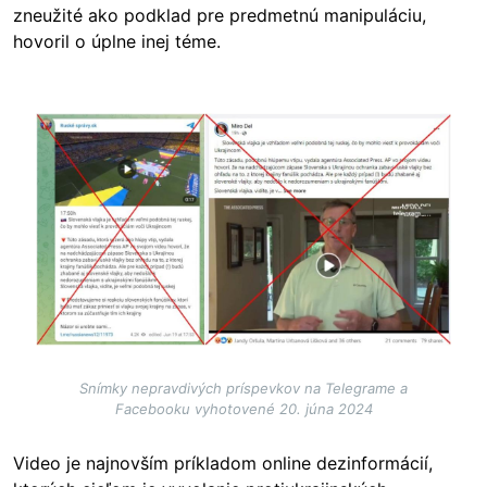
zneužité ako podklad pre predmetnú manipuláciu,
hovoril o úplne inej téme.
Image
Snímky nepravdivých príspevkov na Telegrame a
Facebooku vyhotovené 20. júna 2024
Video je najnovším príkladom online dezinformácií,