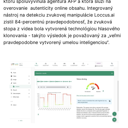
ktorú spoluvyvinula agentúra AFP a ktorá slúži na
overovanie autenticity online obsahu. Integrovaný
nástroj na detekciu zvukovej manipulácie Loccus.ai
zistil 84-percentnú pravdepodobnosť, že zvuková
stopa z videa bola vytvorená technológiou hlasového
klonovania - takýto výsledok je považovaný za „veľmi
pravdepodobne vytvorený umelou inteligenciou“.
Image