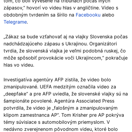
tom, čo boli vyvesené na tribúnach počas iných
zápasov,“ hovorí vo videu hlas v angličtine. Video s
obdobným tvrdením sa šírilo na
Facebooku
alebo
Telegrame
.
„Zákaz sa bude vzťahovať aj na vlajky Slovenska počas
nadchádzajúceho zápasu s Ukrajinou. Organizátori
tvrdia, že slovenská vlajka je veľmi podobná ruskej, čo
môže spôsobiť provokácie voči Ukrajincom,“ pokračuje
hlas vo videu.
Investigatíva agentúry AFP zistila, že video bolo
zmanipulované. UEFA medzitým označila video za
„deepfake“ a pre AFP uviedla, že slovenské vlajky sú na
šampionáte povolené. Agentúra Associated Press
potvrdila, že video je „falošným a zmanipulovaným
klipom zamestnanca AP“. Tom Krisher pre AP pokrýva
témy súvisiace s automobilovým priemyslom. V
nedávno zverejnenom pôvodnom videu, ktoré bolo