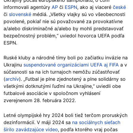
Ukrajiny počas európskeho šampionátu, o čom
informovali agentúry
AP
či
ESPN
, ako aj viaceré
české
či
slovenské
médiá. „Všetky vlajky sú vo všeobecnosti
povolené, pokiaľ nie sú považované za provokatívne
a/alebo diskriminačné a/alebo by mohli predstavovať
bezpečnostný problém,“ uviedol hovorca UEFA podľa
ESPN.
Ruské kluby a národné tímy boli po začiatku invázie na
Ukrajinu
suspendované organizáciami UEFA aj FIFA
a v
súčasnosti sa na ich turnajoch nemôžu zúčastňovať
(
archív
). „Futbal je plne zjednotený a plne solidárny so
všetkými dotknutými ľuďmi na Ukrajine,“ uviedli obe
futbalové asociácie v spoločnom vyhlásení
zverejnenom 28. februára 2022.
Letné olympijské hry 2024 boli tiež terčom proruských
dezinformácií. V máji 2024 sa
na sociálnych sieťach
šírilo zavádzajúce video
, podľa ktorého vraj počas