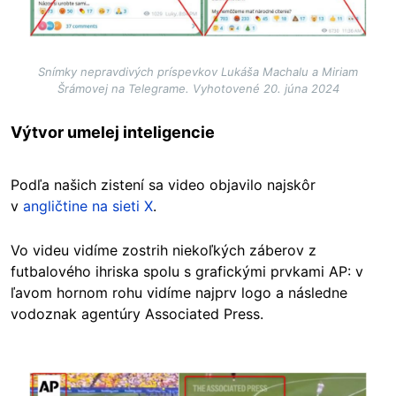
Snímky nepravdivých príspevkov Lukáša Machalu a Miriam
Šrámovej na Telegrame. Vyhotovené 20. júna 2024
Výtvor umelej inteligencie
Podľa našich zistení sa video objavilo najskôr
v
angličtine na sieti X
.
Vo videu vidíme zostrih niekoľkých záberov z
futbalového ihriska spolu s grafickými prvkami AP: v
ľavom hornom rohu vidíme najprv logo a následne
vodoznak agentúry Associated Press.
Image