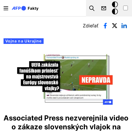
Skočiť na hlavný obsah
Tmavý
Fakty
Search
režim
Primárne karty
Zdieľať
Vojna na Ukrajine
Associated Press nezverejnila video
o zákaze slovenských vlajok na