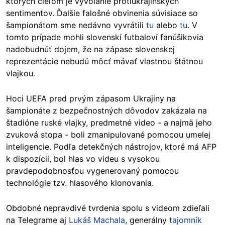
ktorých cieľom je vyvolanie protiukrajinských
sentimentov. Ďalšie falošné obvinenia súvisiace so
šampionátom sme nedávno vyvrátili
tu
alebo
tu
. V
tomto prípade mohli slovenskí futbaloví fanúšikovia
nadobudnúť dojem, že na zápase slovenskej
reprezentácie nebudú môcť mávať vlastnou štátnou
vlajkou.
Hoci UEFA pred prvým zápasom Ukrajiny na
šampionáte z bezpečnostných dôvodov zakázala na
štadióne ruské vlajky, predmetné video - a najmä jeho
zvuková stopa - boli zmanipulované pomocou umelej
inteligencie. Podľa detekčných nástrojov, ktoré má AFP
k dispozícii, bol hlas vo videu s vysokou
pravdepodobnosťou vygenerovaný pomocou
technológie tzv. hlasového klonovania.
Obdobné nepravdivé tvrdenia spolu s videom zdieľali
na Telegrame aj
Lukáš Machala
,
generálny
tajomník