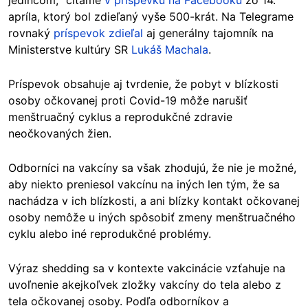
jedincom,“ čítame
v príspevku na Facebooku
zo 14.
apríla, ktorý bol zdieľaný vyše 500-krát. Na Telegrame
rovnaký
príspevok zdieľal
aj generálny tajomník na
Ministerstve kultúry SR
Lukáš Machala
.
Príspevok obsahuje aj tvrdenie, že pobyt v blízkosti
osoby očkovanej proti Covid-19 môže narušiť
menštruačný cyklus a reprodukčné zdravie
neočkovaných žien.
Odborníci na vakcíny sa však zhodujú, že nie je možné,
aby niekto preniesol vakcínu na iných len tým, že sa
nachádza v ich blízkosti, a ani blízky kontakt očkovanej
osoby nemôže u iných spôsobiť zmeny menštruačného
cyklu alebo iné reprodukčné problémy.
Výraz shedding sa v kontexte vakcinácie vzťahuje na
uvoľnenie akejkoľvek zložky vakcíny do tela alebo z
tela očkovanej osoby. Podľa odborníkov a