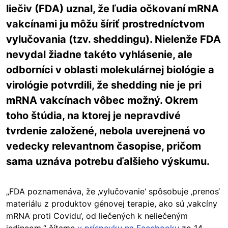
liečiv (FDA) uznal, že ľudia očkovaní mRNA
vakcínami ju môžu šíriť prostredníctvom
vylučovania (tzv. sheddingu). Nielenže FDA
nevydal žiadne takéto vyhlásenie, ale
odborníci v oblasti molekulárnej biológie a
virológie potvrdili, že shedding nie je pri
mRNA vakcínach vôbec možný. Okrem
toho štúdia, na ktorej je nepravdivé
tvrdenie založené, nebola uverejnená vo
vedecky relevantnom časopise, pričom
sama uznáva potrebu ďalšieho výskumu.
„FDA poznamenáva, že ‚vylučovanie‘ spôsobuje ‚prenos‘
materiálu z produktov génovej terapie, ako sú ‚vakcíny
mRNA proti Covidu‘, od liečených k neliečeným