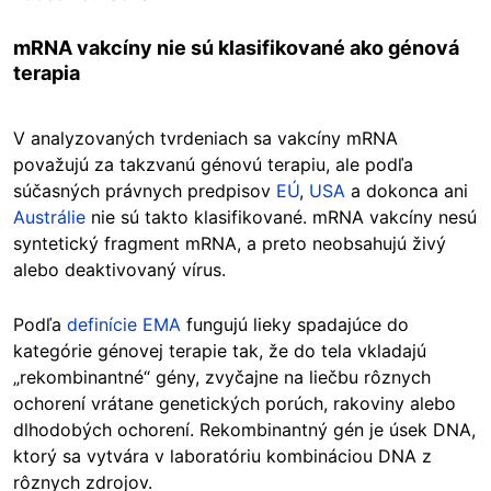
mRNA vakcíny nie sú klasifikované ako génová
terapia
V analyzovaných tvrdeniach sa vakcíny mRNA
považujú za takzvanú génovú terapiu, ale podľa
súčasných právnych predpisov
EÚ
,
USA
a dokonca ani
Austrálie
nie sú takto klasifikované. mRNA vakcíny nesú
syntetický fragment mRNA, a preto neobsahujú živý
alebo deaktivovaný vírus.
Podľa
definície EMA
fungujú lieky spadajúce do
kategórie génovej terapie tak, že do tela vkladajú
„rekombinantné“ gény, zvyčajne na liečbu rôznych
ochorení vrátane genetických porúch, rakoviny alebo
dlhodobých ochorení. Rekombinantný gén je úsek DNA,
ktorý sa vytvára v laboratóriu kombináciou DNA z
rôznych zdrojov.