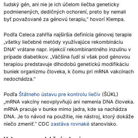
ľudský gén, ani nie je ich účelom liečba geneticky
podmienených, dedičných ochorení, preto by nemali
byť považované za génovú terapiu,“ hovorí Klempa.
Podľa Celeca zahŕňa najširšia definícia génovej terapie
„všetky liečebné metódy využívajúce rekombináciu
DNA“ vrátane napr. injekcií rekombinantného inzulínu v
prípade diabetikov. „Väčšina ľudí si však pod génovou
terapiou predstavuje dlhodobú genetickú modifikáciu
buniek organizmu človeka, k čomu pri mRNA vakcínach
nedochádza.“
Podľa
Štátneho ústavu pre kontrolu liečiv
(ŠÚKL)
„mRNA vakcíny neovplyvňujú ani nemenia DNA človeka.
mRNA pracuje v bunke mimo jadra, kde sa nachádza
DNA. Je to návod na použitie, nie nástroj, ktorý dokáže
niečo zmeniť.“ CDC
zastáva rovnaké
stanovisko.