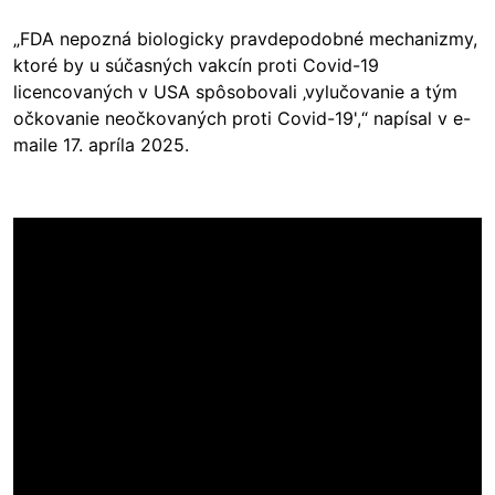
„FDA nepozná biologicky pravdepodobné mechanizmy,
ktoré by u súčasných vakcín proti Covid-19
licencovaných v USA spôsobovali ‚vylučovanie a tým
očkovanie neočkovaných proti Covid-19',“ napísal v e-
maile 17. apríla 2025.