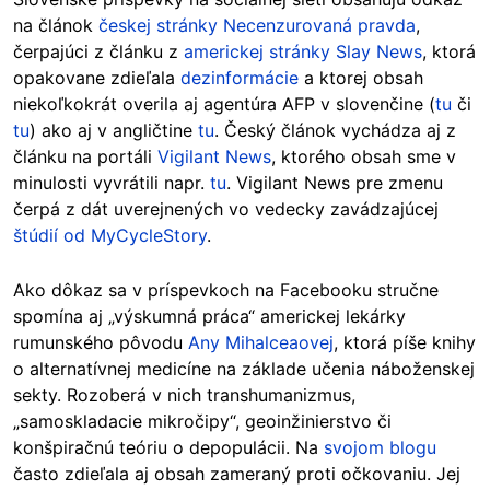
na článok
českej stránky Necenzurovaná pravda
,
čerpajúci z článku z
americkej stránky Slay News
, ktorá
opakovane zdieľala
dezinformácie
a ktorej obsah
niekoľkokrát overila aj agentúra AFP v slovenčine (
tu
či
tu
) ako aj v angličtine
tu
.
Český článok vychádza aj z
článku na portáli
Vigilant News
, ktorého obsah sme v
minulosti vyvrátili napr.
tu
. Vigilant News pre zmenu
čerpá z dát uverejnených vo vedecky zavádzajúcej
štúdií od MyCycleStory
.
Ako dôkaz sa v príspevkoch na Facebooku stručne
spomína aj „výskumná práca“ americkej lekárky
rumunského pôvodu
Any Mihalceaovej
, ktorá píše knihy
o alternatívnej medicíne na základe učenia náboženskej
sekty. Rozoberá v nich transhumanizmus,
„samoskladacie mikročipy“, geoinžinierstvo či
konšpiračnú teóriu o depopulácii. Na
svojom blogu
často zdieľala aj obsah zameraný proti očkovaniu. Jej