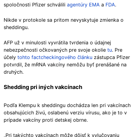
spoločnosti Pfizer schválili
agentúry EMA
a
FDA
.
Nikde v protokole sa pritom nevyskytuje zmienka o
sheddingu.
AFP už v minulosti vyvrátila tvrdenia o údajnej
nebezpečnosti očkovaných pre svoje okolie
tu
. Pre
účely
tohto factcheckingového článku
zástupca Pfizer
potvrdil, že mRNA vakcíny nemôžu byť prenášané na
druhých.
Shedding pri iných vakcínach
Podľa Klempu k sheddingu dochádza len pri vakcínach
obsahujúcich živú, oslabenú verziu vírusu, ako je to v
prípade vakcíny proti detskej obrne.
„Pri takýchto vakcínach môže dôjsť k vylučovaniu