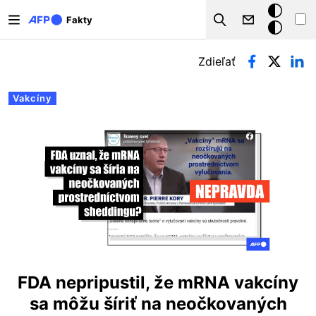
Skočiť na hlavný obsah
Tmavý
Fakty
Search
režim
Primárne karty
Zdieľať
Vakcíny
FDA nepripustil, že mRNA vakcíny
sa môžu šíriť na neočkovaných