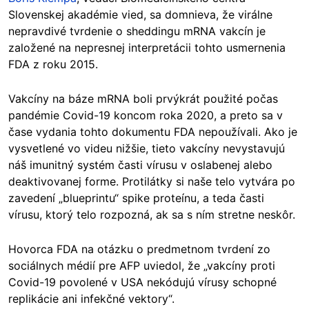
Slovenskej akadémie vied, sa domnieva, že virálne
nepravdivé tvrdenie o sheddingu mRNA vakcín je
založené na nepresnej interpretácii tohto usmernenia
FDA z roku 2015.
Vakcíny na báze mRNA boli prvýkrát použité počas
pandémie Covid-19 koncom roka 2020, a preto sa v
čase vydania tohto dokumentu FDA nepoužívali. Ako je
vysvetlené vo videu nižšie, tieto vakcíny nevystavujú
náš imunitný systém časti vírusu v oslabenej alebo
deaktivovanej forme. Protilátky si naše telo vytvára po
zavedení „blueprintu“ spike proteínu, a teda časti
vírusu, ktorý telo rozpozná, ak sa s ním stretne neskôr.
Hovorca FDA na otázku o predmetnom tvrdení zo
sociálnych médií pre AFP uviedol, že „vakcíny proti
Covid-19 povolené v USA nekódujú vírusy schopné
replikácie ani infekčné vektory“.