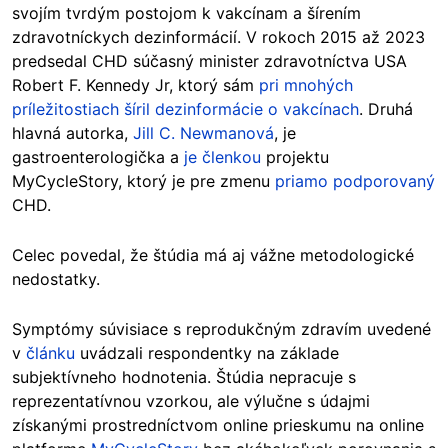
svojím tvrdým postojom k vakcínam a šírením
zdravotníckych dezinformácií. V rokoch 2015 až 2023
predsedal CHD súčasný minister zdravotníctva USA
Robert F. Kennedy Jr, ktorý sám
pri mnohých
príležitostiach šíril dezinformácie o vakcínach
. Druhá
hlavná autorka,
Jill C. Newmanová
, je
gastroenterologička a
je členkou
projektu
MyCycleStory, ktorý je pre zmenu
priamo podporovaný
CHD.
Celec povedal, že štúdia má aj vážne metodologické
nedostatky.
Symptómy súvisiace s reprodukčným zdravím uvedené
v
článku
uvádzali respondentky na základe
subjektívneho hodnotenia. Štúdia nepracuje s
reprezentatívnou vzorkou, ale výlučne s údajmi
získanými prostredníctvom online prieskumu na online