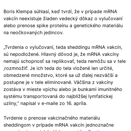
Boris Klempa súhlasí, keď tvrdí, že v prípade mRNA
vakcín neexistuje žiaden vedecký dôkaz o vylučovaní
alebo prenose spike proteínu a genetického materiálu
na neočkovaných jedincov.
„Tvrdenia o vylučovaní, teda sheddingu mRNA vakcín,
sú nepodložené. Hlavný dôvod je, že mRNA vakcíny
nemajú schopnosť sa replikovať, teda nemôžu sa v tele
‚rozmnožiť‘. Je ich teda do tela vložené len určité,
obmedzené množstvo, ktoré sa už ďalej nezväčší a
postupne je v tele eliminované. Väčšina z vakcíny
zostáva v mieste vpichu alebo je bunkami imunitného
systému transportovaná do najbližšej lymfatickej
uzliny,“ napísal v e-maile zo 16. apríla.
Tvrdenie o prenose vakcinačného materiálu
sheddingom v prípade mRNA vakcín jednoznačne