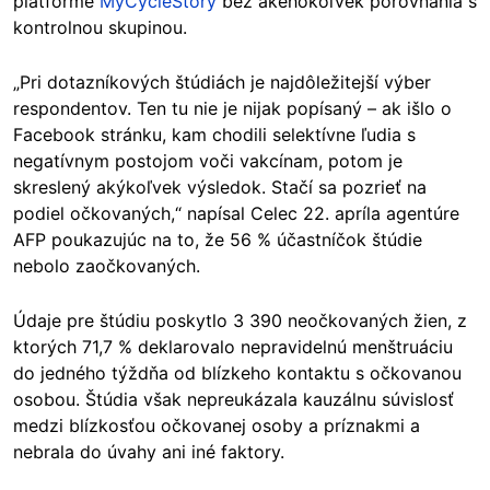
platforme
MyCycleStory
bez akéhokoľvek porovnania s
kontrolnou skupinou.
„Pri dotazníkových štúdiách je najdôležitejší výber
respondentov. Ten tu nie je nijak popísaný – ak išlo o
Facebook stránku, kam chodili selektívne ľudia s
negatívnym postojom voči vakcínam, potom je
skreslený akýkoľvek výsledok. Stačí sa pozrieť na
podiel očkovaných,“ napísal Celec 22. apríla agentúre
AFP poukazujúc na to, že 56 % účastníčok štúdie
nebolo zaočkovaných.
Údaje pre štúdiu poskytlo 3 390 neočkovaných žien, z
ktorých 71,7 % deklarovalo nepravidelnú menštruáciu
do jedného týždňa od blízkeho kontaktu s očkovanou
osobou. Štúdia však nepreukázala kauzálnu súvislosť
medzi blízkosťou očkovanej osoby a príznakmi a
nebrala do úvahy ani iné faktory.