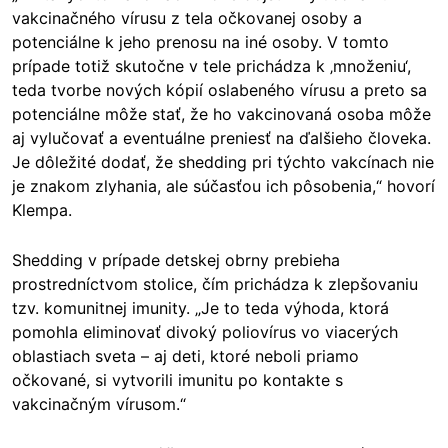
vakcinačného vírusu z tela očkovanej osoby a
potenciálne k jeho prenosu na iné osoby. V tomto
prípade totiž skutočne v tele prichádza k ‚množeniu‘,
teda tvorbe nových kópií oslabeného vírusu a preto sa
potenciálne môže stať, že ho vakcinovaná osoba môže
aj vylučovať a eventuálne preniesť na ďalšieho človeka.
Je dôležité dodať, že shedding pri týchto vakcínach nie
je znakom zlyhania, ale súčasťou ich pôsobenia,“ hovorí
Klempa.
Shedding v prípade detskej obrny prebieha
prostredníctvom stolice, čím prichádza k zlepšovaniu
tzv. komunitnej imunity. „Je to teda výhoda, ktorá
pomohla eliminovať divoký poliovírus vo viacerých
oblastiach sveta – aj deti, ktoré neboli priamo
očkované, si vytvorili imunitu po kontakte s
vakcinačným vírusom.“