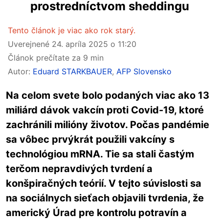
prostredníctvom sheddingu
Tento článok je viac ako rok starý.
Uverejnené
24. apríla 2025 o 11:20
Článok prečítate za 9 min
Autor:
Eduard STARKBAUER
,
AFP Slovensko
Na celom svete bolo podaných viac ako 13
miliárd dávok vakcín proti Covid-19, ktoré
zachránili milióny životov. Počas pandémie
sa vôbec prvýkrát použili vakcíny s
technológiou mRNA. Tie sa stali častým
terčom nepravdivých tvrdení a
konšpiračných teórií. V tejto súvislosti sa
na sociálnych sieťach objavili tvrdenia, že
americký Úrad pre kontrolu potravín a