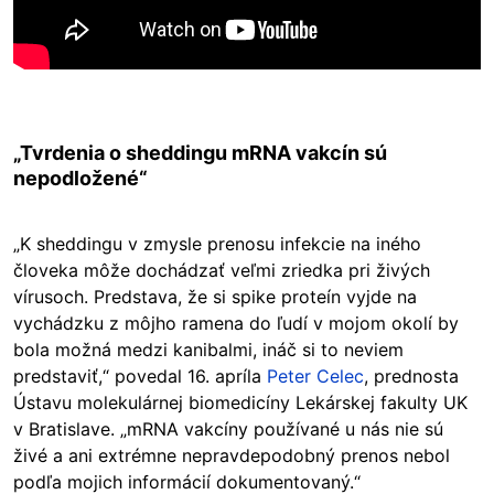
„Tvrdenia o sheddingu mRNA vakcín sú
nepodložené“
„K sheddingu v zmysle prenosu infekcie na iného
človeka môže dochádzať veľmi zriedka pri živých
vírusoch. Predstava, že si spike proteín vyjde na
vychádzku z môjho ramena do ľudí v mojom okolí by
bola možná medzi kanibalmi, ináč si to neviem
predstaviť,“ povedal 16. apríla
Peter Celec
, prednosta
Ústavu molekulárnej biomedicíny Lekárskej fakulty UK
v Bratislave. „mRNA vakcíny používané u nás nie sú
živé a ani extrémne nepravdepodobný prenos nebol
podľa mojich informácií dokumentovaný.“