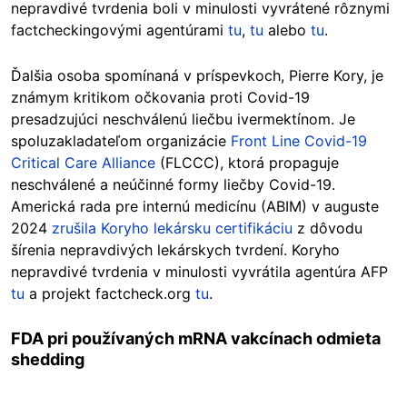
nepravdivé tvrdenia boli v minulosti vyvrátené rôznymi
factcheckingovými agentúrami
tu
,
tu
alebo
tu
.
Ďalšia osoba spomínaná v príspevkoch, Pierre Kory, je
známym kritikom očkovania proti Covid-19
presadzujúci neschválenú liečbu ivermektínom. Je
spoluzakladateľom organizácie
Front Line Covid-19
Critical Care Alliance
(FLCCC), ktorá propaguje
neschválené a neúčinné formy liečby Covid-19.
Americká rada pre internú medicínu (ABIM) v auguste
2024
zrušila Koryho lekársku certifikáciu
z dôvodu
šírenia nepravdivých lekárskych tvrdení. Koryho
nepravdivé tvrdenia v minulosti vyvrátila agentúra AFP
tu
a projekt factcheck.org
tu
.
FDA pri používaných mRNA vakcínach odmieta
shedding