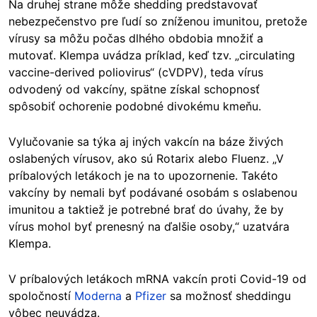
Na druhej strane môže shedding predstavovať
nebezpečenstvo pre ľudí so zníženou imunitou, pretože
vírusy sa môžu počas dlhého obdobia množiť a
mutovať. Klempa uvádza príklad, keď tzv. „circulating
vaccine-derived poliovirus“ (cVDPV), teda vírus
odvodený od vakcíny, spätne získal schopnosť
spôsobiť ochorenie podobné divokému kmeňu.
Vylučovanie sa týka aj iných vakcín na báze živých
oslabených vírusov, ako sú Rotarix alebo Fluenz. „V
príbalových letákoch je na to upozornenie. Takéto
vakcíny by nemali byť podávané osobám s oslabenou
imunitou a taktiež je potrebné brať do úvahy, že by
vírus mohol byť prenesný na ďalšie osoby,“ uzatvára
Klempa.
V príbalových letákoch mRNA vakcín proti Covid-19 od
spoločností
Moderna
a
Pfizer
sa možnosť sheddingu
vôbec neuvádza.