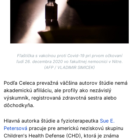
Fľaštička s vakcínou proti Covid-19 pri prvom očkovaní
ľudí 26. decembra 2020 vo fakultnej nemocnici v Nitre.
(AFP / VLADIMIR SIMICEK)
Podľa Celeca prevažná väčšina autorov štúdie nemá
akademickú afiliáciu, ale profily ako nezávislý
výskumník, registrovaná zdravotná sestra alebo
dôchodkyňa.
Hlavná autorka štúdie a fyzioterapeutka
Sue E.
Petersová
pracuje pre americkú neziskovú skupinu
Children's Health Defense (CHD), ktorá je známa