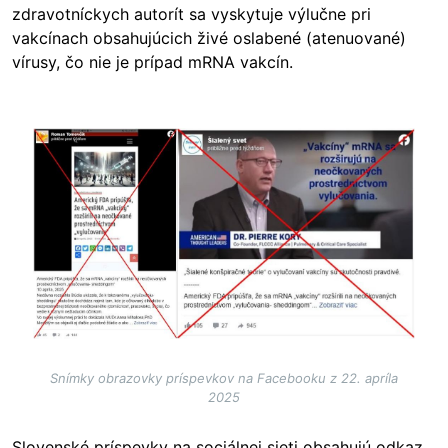
zdravotníckych autorít sa vyskytuje výlučne pri
vakcínach obsahujúcich živé oslabené (atenuované)
vírusy, čo nie je prípad mRNA vakcín.
Image
Snímky obrazovky príspevkov na Facebooku z 22. apríla
2025
Slovenské príspevky na sociálnej sieti obsahujú odkaz