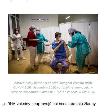
Image
Zdravotnícky personál podáva kolegom vakcínu proti
Covid-19 26. decembra 2020 vo fakultnej nemocnici v
Nitre na západnom Slovensku. (AFP / VLADIMIR SIMICEK)
„mRNA vakcíny neopravujú ani nenahrádzajú žiadny