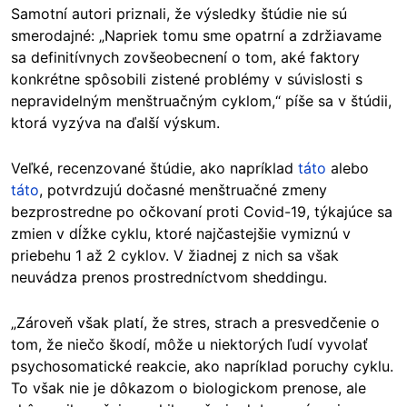
Samotní autori priznali, že výsledky štúdie nie sú
smerodajné: „Napriek tomu sme opatrní a zdržiavame
sa definitívnych zovšeobecnení o tom, aké faktory
konkrétne spôsobili zistené problémy v súvislosti s
nepravidelným menštruačným cyklom,“ píše sa v štúdii,
ktorá vyzýva na ďalší výskum.
Veľké, recenzované štúdie, ako napríklad
táto
alebo
táto
, potvrdzujú dočasné menštruačné zmeny
bezprostredne po očkovaní proti Covid-19, týkajúce sa
zmien v dĺžke cyklu, ktoré najčastejšie vymiznú v
priebehu 1 až 2 cyklov. V žiadnej z nich sa však
neuvádza prenos prostredníctvom sheddingu.
„Zároveň však platí, že stres, strach a presvedčenie o
tom, že niečo škodí, môže u niektorých ľudí vyvolať
psychosomatické reakcie, ako napríklad poruchy cyklu.
To však nie je dôkazom o biologickom prenose, ale