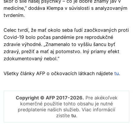
skôr o sile našej psychiky – čo je dobre známy jav v
medicíne,“ dodáva Klempa v súvislosti s analyzovaným
tvrdením.
Celec tvrdí, že mať okolo seba ľudí zaočkovaných proti
Covid-19 bolo počas pandémie pre reprodukčné
zdravie výhodné. „Znamenalo to vyššiu šancu byť
zdravý, prežiť a mať aj potomstvo. Iný priamy efekt
zdokumentovaný nebol.“
Všetky články AFP o očkovacích látkach nájdete
tu
.
Copyright © AFP 2017-2026.
Pre akékoľvek
komerčné použitie tohto obsahu je nutné
predplatenie našich služieb. Viac informácií
zistíte
tu
.