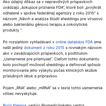
Ako údajný dôkaz sa v nepravdivých príspevkoch
uvádzajú „šokujúce priznania FDA“, ktoré boli „prvýkrát
odhalené v správe federálnej agentúry z roku 2015“ s
názvom „Návrh a analýza štúdií sheddingu pre vírusovú
alebo bakteriálnu génovú terapiu a onkolytické
produkty “.
Po rozsiahlom vyhľadávaní v
online databáze FDA
sme
našli jediný
dokument z roku 2015
s rovnakým názvom
ako v zavádzajúcich príspevkoch, s podtitulom
„Usmernenie pre priemysel“. Cieľom tohto dokumentu
bolo pochopiť možnosť sheddingu a definovať spôsob
monitorovania jeho výskytu počas klinických skúšok
príslušných látok a prípravkov.
Pojem „RNA“ alebo „mRNA“ sa v texte tohto usmernenia
vôbec nevyskytuje.
Boris Klempa
, vedúci Biomedicínskeho centra