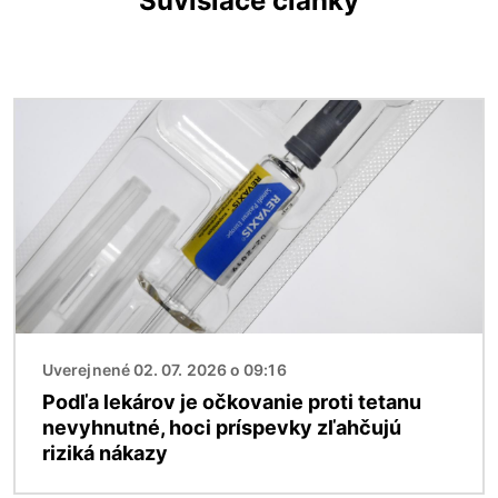
Súvisiace články
Obrázok
Uverejnené 02. 07. 2026 o 09:16
Podľa lekárov je očkovanie proti tetanu
nevyhnutné, hoci príspevky zľahčujú
riziká nákazy