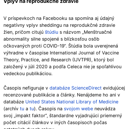
Vplyv na reprodukčné zdravie
V príspevkoch na Facebooku sa spomína aj údajný
negatívny vplyv sheddingu na reprodukčné zdravie
žien, pričom citujú
štúdiu
s názvom „Menštruačné
abnormality silne spojené s blízkosťou osôb
očkovaných proti COVID-19“. Štúdia bola uverejnená
výhradne v časopise International Journal of Vaccine
Theory, Practice, and Research (IJVTPR), ktorý bol
založený v júli 2020 a podľa Celeca nie je spoľahlivou
vedeckou publikáciou.
Časopis nefiguruje v
databáze ScienceDirect
evidujúcej
recenzované publikácie a články. Nenájdeme ho ani v
databáze
United States National Library of Medicine
(archív
tu
a
tu
). Časopis na
svojom webe
neuvádza
svoj „impakt faktor“, štandardne vyjadrujúci priemerný
počet citácií článkov v iných časopisoch počas