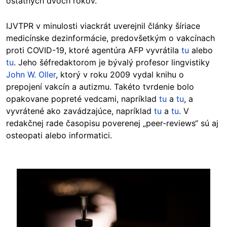
ostatných dvoch rokov.
IJVTPR v minulosti viackrát uverejnil články šíriace
medicínske dezinformácie, predovšetkým o vakcínach
proti COVID-19, ktoré agentúra AFP vyvrátila
tu
alebo
tu
. Jeho šéfredaktorom je bývalý profesor lingvistiky
John W. Oller
, ktorý v roku 2009 vydal knihu o
prepojení vakcín a autizmu. Takéto tvrdenie bolo
opakovane popreté vedcami, napríklad
tu
a
tu
, a
vyvrátené ako zavádzajúce, napríklad
tu
a
tu
. V
redakčnej rade časopisu poverenej „peer-reviews“ sú aj
osteopati alebo informatici.
Image