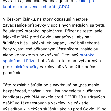
vyvracia aj americká vládna agentúra
Centier pre
kontrolu a prevenciu chorôb (CDC)
.
V českom článku, na ktorý odkazujú niektoré
zavádzajúce príspevky v sociálnych médiách, sa tvrdí,
že „vlastný protokol spoločnosti Pfizer na testovanie
injekcií mRNA proti Covidu
nariaďoval, aby sa v
štúdiách hlásili akékoľvek prípady, keď boli tehotné
ženy vystavené očkovaným účastníkom inhaláciou
alebo kontaktom s pokožkou“. Citovaný
protokol
spoločnosti Pfizer
bol však protokolom vytvoreným
pre
klinické skúšky
vakcíny mRNA použitej počas
pandémie.
Táto rozsiahla štúdia bola navrhnutá na „posúdenie
bezpečnosti, znášanlivosti, imunogenicity a účinnosti
kandidátskych RNA vakcín proti COVID-19 u zdravých
osôb“ vo fáze testovania vakcíny. Na základe
výsledkov klinických skúšok vakcínu proti Covid-19 od