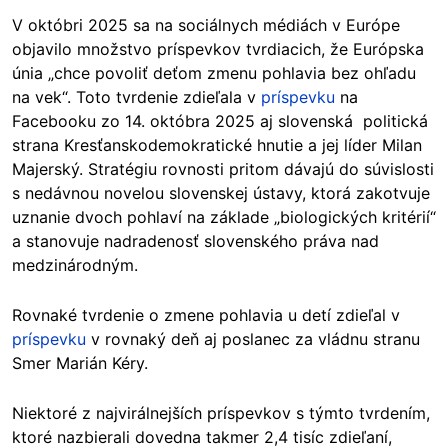
V októbri 2025 sa na sociálnych médiách v Európe
objavilo množstvo príspevkov tvrdiacich, že Európska
únia „chce povoliť deťom zmenu pohlavia bez ohľadu
na vek“. Toto tvrdenie zdieľala v
príspevku
na
Facebooku zo 14. októbra 2025 aj slovenská politická
strana Kresťanskodemokratické hnutie a jej líder Milan
Majerský. Stratégiu rovnosti pritom dávajú do súvislosti
s nedávnou novelou slovenskej ústavy, ktorá zakotvuje
uznanie dvoch pohlaví na základe „biologických kritérií“
a stanovuje nadradenosť slovenského práva nad
medzinárodným.
Rovnaké tvrdenie o zmene pohlavia u detí zdieľal v
príspevku
v rovnaký deň aj poslanec za vládnu stranu
Smer Marián Kéry.
Niektoré z najvirálnejších príspevkov s týmto tvrdením,
ktoré nazbierali dovedna takmer 2,4 tisíc zdieľaní,