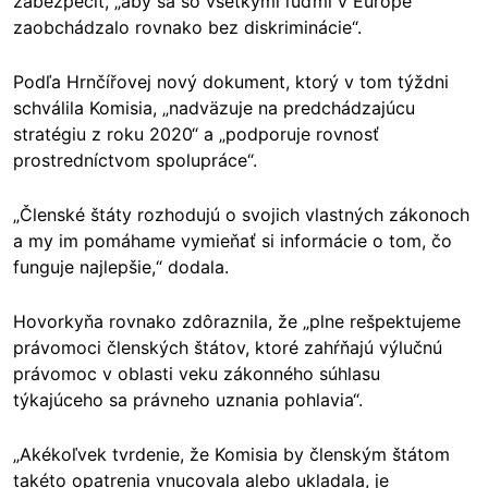
zabezpečiť, „aby sa so všetkými ľuďmi v Európe
zaobchádzalo rovnako bez diskriminácie“.
Podľa Hrnčířovej nový dokument, ktorý v tom týždni
schválila Komisia, „nadväzuje na predchádzajúcu
stratégiu z roku 2020“ a „podporuje rovnosť
prostredníctvom spolupráce“.
„Členské štáty rozhodujú o svojich vlastných zákonoch
a my im pomáhame vymieňať si informácie o tom, čo
funguje najlepšie,“ dodala.
Hovorkyňa rovnako zdôraznila, že „plne rešpektujeme
právomoci členských štátov, ktoré zahŕňajú výlučnú
právomoc v oblasti veku zákonného súhlasu
týkajúceho sa právneho uznania pohlavia“.
„Akékoľvek tvrdenie, že Komisia by členským štátom
takéto opatrenia vnucovala alebo ukladala, je