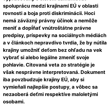
spoluprácu medzi krajinami EÚ v oblasti
rovnosti a boja proti diskriminácii. Hoci
nemá záväzný právny účinok a nemôže
meniť a dopĺňať vnútroštátne právne
predpisy, príspevky na sociálnych médiách
a v článkoch nepravdivo tvrdia, že by nútila
krajiny umožniť deťom bez ohľadu na vek
vybrať si alebo legálne zmeniť svoje
pohlavie. Citovaná veta zo stratégie je
však nesprávne interpretovaná. Dokument
iba povzbudzuje krajiny EÚ, aby si
vymieňali najlepšie postupy, a vôbec sa
nezaoberá deťmi respektíve maloletými
osobami.