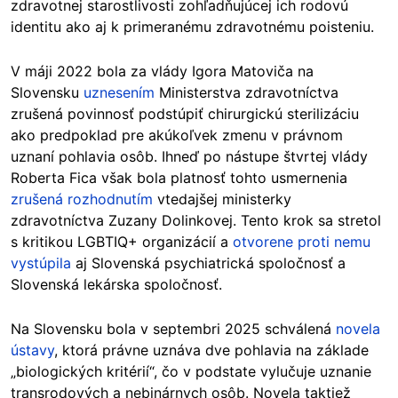
zdravotnej starostlivosti zohľadňujúcej ich rodovú
identitu ako aj k primeranému zdravotnému poisteniu.
V máji 2022 bola za vlády Igora Matoviča na
Slovensku
uznesením
Ministerstva zdravotníctva
zrušená povinnosť podstúpiť chirurgickú sterilizáciu
ako predpoklad pre akúkoľvek zmenu v právnom
uznaní pohlavia osôb. Ihneď po nástupe štvrtej vlády
Roberta Fica však bola platnosť tohto usmernenia
zrušená rozhodnutím
vtedajšej ministerky
zdravotníctva Zuzany Dolinkovej. Tento krok sa stretol
s kritikou LGBTIQ+ organizácií a
otvorene proti nemu
vystúpila
aj Slovenská psychiatrická spoločnosť a
Slovenská lekárska spoločnosť.
Na Slovensku bola v septembri 2025 schválená
novela
ústavy
, ktorá právne uznáva dve pohlavia na základe
„biologických kritérií“, čo v podstate vylučuje uznanie
transrodových a nebinárnych osôb. Novela taktiež