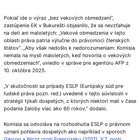
Pokiaľ ide o výraz „bez vekových obmedzení“,
zastúpenie EK v Bukurešti objasnilo, že sa nevzťahuje
na deti ani maloletých: „Vekové obmedzenia v tejto
oblasti práva patria výlučne do právomoci členských
štátov“. „Aby však nedošlo k nedorozumeniam: Komisia
nemala na mysli maloletých, keď hovorila o vekových
obmedzeniach“, uviedlo v správe pre agentúru AFP z
10. októbra 2025.
„V skutočnosti sa prípady ESĽP (Európsky súd pre
ľudské práva
pozn. red.) uvedené v tejto súvislosti v
stratégii týkali dospelých, z ktorých niektorí mali v čase
podania žaloby viac ako 60 rokov,“ dodalo.
Komisia sa odvoláva na rozhodnutia ESĽP o právnom
uznaní pohlavia dospelých ako napríklad v sporoch
Garçon a Nicot proti Francúzsku (2017)
,
Y.T. proti