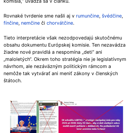
komisia,“ uvádza sa v článku.
Rovnaké
tvrdenie sme našli aj v
rumunčine
,
švédčine
,
fínčine
,
nemčine
či
chorvátčine
.
Tieto interpretácie však nezodpovedajú skutočnému
obsahu dokumentu Európskej komisie. Ten nezavádza
žiadne nové pravidlá a nespomína „deti“ ani
„maloletých“. Okrem toho stratégia nie je legislatívnym
návrhom, ale nezáväzným politickým rámcom a
nemôže tak vytvárať ani meniť zákony v členských
štátoch.
Image