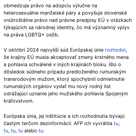
obmedzuje právo na adopciu výlučne na
heterosexuálne manželské páry a povyšuje slovenské
vnútroštátne právo nad právne predpisy EÚ v otázkach
týkajúcich sa národnej identity, čo má významný vplyv
na práva LGBTQ+ osôb.
V októbri 2024 najvyšší s
úd Európskej únie
rozhodol
,
že krajiny EÚ musia akceptovať zmeny krstného mena
a pohlavia schválené v iných krajinách bloku. Išlo o
dôsledok súdneho prípadu predloženého rumunským
transrodovým mužom, ktorý spochybnil odmietnutie
rumunských orgánov vydať mu nový rodný list
odrážajúci uznanie jeho mužského pohlavia Spojeným
kráľovstvom.
Európska únia, jej inštitúcie a ich rozhodnutia bývajú
častým terčom dezinformácií. AFP ich vyvrátila
tu
,
tu
,
tu
,
tu
alebo
tu
.