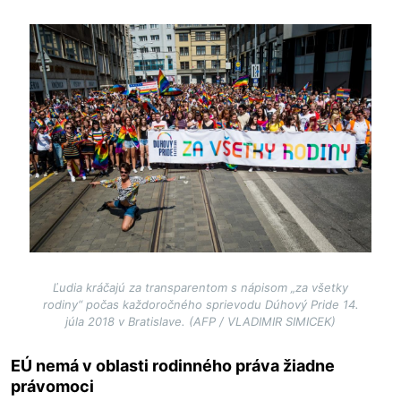
Image
Ľudia kráčajú za transparentom s nápisom „za všetky
rodiny“ počas každoročného sprievodu Dúhový Pride 14.
júla 2018 v Bratislave. (AFP / VLADIMIR SIMICEK)
EÚ nemá v oblasti rodinného práva žiadne
právomoci