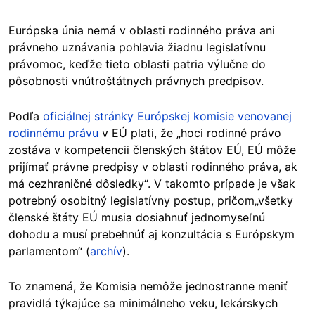
Európska únia nemá v oblasti rodinného práva ani
právneho uznávania pohlavia žiadnu legislatívnu
právomoc, keďže tieto oblasti patria výlučne do
pôsobnosti vnútroštátnych právnych predpisov.
Podľa
oficiálnej stránky Európskej komisie venovanej
rodinnému právu
v EÚ plati, že „hoci rodinné právo
zostáva v kompetencii členských štátov EÚ, EÚ môže
prijímať právne predpisy v oblasti rodinného práva, ak
má cezhraničné dôsledky“. V takomto prípade je však
potrebný osobitný legislatívny postup, pričom„všetky
členské štáty EÚ musia dosiahnuť jednomyseľnú
dohodu a musí prebehnúť aj konzultácia s Európskym
parlamentom“ (
archív
).
To znamená, že Komisia nemôže jednostranne meniť
pravidlá týkajúce sa minimálneho veku, lekárskych