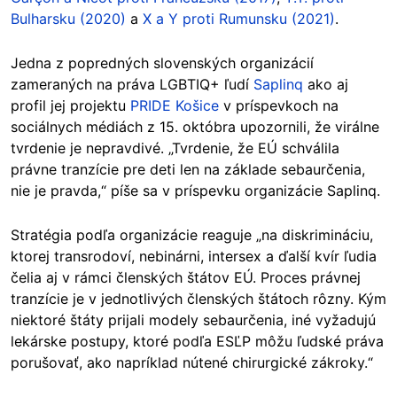
Bulharsku (2020)
a
X a Y proti Rumunsku (2021)
.
Jedna z popredných slovenských organizácií
zameraných na práva LGBTIQ+ ľudí
Saplinq
ako aj
profil jej projektu
PRIDE Košice
v príspevkoch na
sociálnych médiách z 15. októbra upozornili, že virálne
tvrdenie je nepravdivé. „Tvrdenie, že EÚ schválila
právne tranzície pre deti len na základe sebaurčenia,
nie je pravda,“ píše sa v príspevku organizácie Saplinq.
Stratégia podľa organizácie reaguje „na diskrimináciu,
ktorej transrodoví, nebinárni, intersex a ďalší kvír ľudia
čelia aj v rámci členských štátov EÚ. Proces právnej
tranzície je v jednotlivých členských štátoch rôzny. Kým
niektoré štáty prijali modely sebaurčenia, iné vyžadujú
lekárske postupy, ktoré podľa ESĽP môžu ľudské práva
porušovať, ako napríklad nútené chirurgické zákroky.“