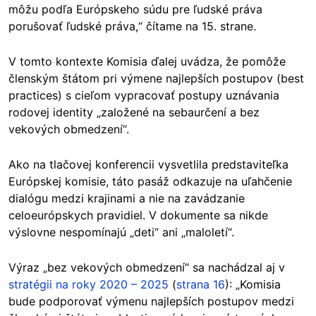
môžu podľa Európskeho súdu pre ľudské práva
porušovať ľudské práva,“ čítame na 15. strane.
V tomto kontexte Komisia ďalej uvádza, že pomôže
členským štátom pri výmene najlepších postupov (best
practices) s cieľom vypracovať postupy uznávania
rodovej identity „založené na sebaurčení a bez
vekových obmedzení“.
Ako na tlačovej konferencii vysvetlila predstaviteľka
Európskej komisie, táto pasáž odkazuje na uľahčenie
dialógu medzi krajinami a nie na zavádzanie
celoeurópskych pravidiel. V dokumente sa nikde
výslovne nespomínajú „deti“ ani „maloletí“.
Výraz „bez vekových obmedzení“ sa nachádzal aj v
stratégii na roky 2020 – 2025
(
strana 16
): „Komisia
bude podporovať výmenu najlepších postupov medzi