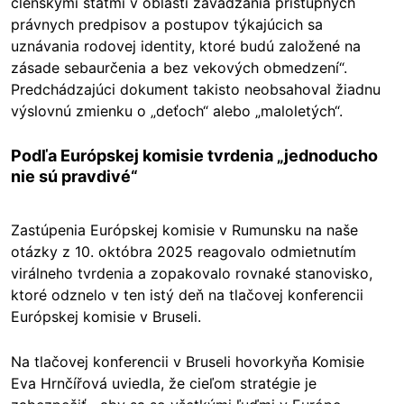
členskými štátmi v oblasti zavádzania prístupných
právnych predpisov a postupov týkajúcich sa
uznávania rodovej identity, ktoré budú založené na
zásade sebaurčenia a bez vekových obmedzení“.
Predchádzajúci dokument takisto neobsahoval žiadnu
výslovnú zmienku o „deťoch“ alebo „maloletých“.
Podľa Európskej komisie tvrdenia „jednoducho
nie sú pravdivé“
Zastúpenia Európskej komisie v Rumunsku na naše
otázky z 10. októbra 2025 reagovalo odmietnutím
virálneho tvrdenia a zopakovalo rovnaké stanovisko,
ktoré odznelo v ten istý deň na tlačovej konferencii
Európskej komisie v Bruseli.
Na tlačovej konferencii v Bruseli hovorkyňa Komisie
Eva Hrnčířová uviedla, že cieľom stratégie je