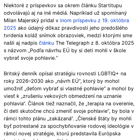
Niektoré z príspevkov sa okrem článku Startitupu
odvolávajú aj na iné médiá. Napríklad už spomínaný
Milan Majerský pridal v
inom príspevku z 19. októbra
2025
ako údajný dôkaz pravdivosti jeho predošlého
tvrdenia koláž snímok obrazoviek, medzi ktorými sme
našli aj nadpis
článku
The Telegraph z 8. októbra 2025
s názvom „Podľa návrhu EÚ by si deti mohli v škole
vybrať svoje pohlavie.“
Britský denník opísal stratégiu rovnosti LGBTIQ+
na
roky 2026–2030 ako „návrh EÚ“, ktorý by mohol
umožniť „deťom vybrať si vlastné pohlavie“ a mohol by
viesť k „zrušeniu vekových obmedzení na uznanie
pohlavia“. Článok tiež naznačil, že „terapia na overenie,
či deti skutočne chcú zmeniť svoje pohlavie“, by bola v
rámci tohto plánu „zakázaná“. „Členské štáty by mohli
byť potrestané za spochybňovanie rodovej ideológie v
rámci novej stratégie, ktorú predstavila Európska