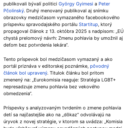
publikovali bývalí politici
György Gyimesi
a
Peter
Pčolinský
. Druhý menovaný publikoval aj snímku
obrazovky medzičasom vymazaného facebookového
príspevku spravodajského portálu
Startitup
, ktorý
propagoval článok z 13. októbra 2025 s nadpisom: „EÚ
chystá prelomový návrh: Zmenu pohlavia by umožnil aj
deťom bez potvrdenia lekára“.
Tento príspevok bol medzičasom vymazaný a ako
portál priznáva v editorskej poznámke,
pôvodný
článok bol upravený
. Titulok článku bol pritom
zmenený na: „Eurokomisia reaguje: Stratégia LGBT+
nepresadzuje zmenu pohlavia bez vekového
obmedzenia“.
Príspevky s analyzovaným tvrdením o zmene pohlavia
detí sa najčastejšie ako na „dôkaz“ odvolávajú na
úryvok z novej stratégie, v ktorom sa uvádza: „Komisia