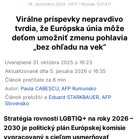
18. decembra 2024. (AFP / Nicolas TUCAT)
Virálne príspevky nepravdivo
tvrdia, že Európska únia môže
deťom umožniť zmenu pohlavia
„bez ohľadu na vek“
Uverejnené
31. októbra 2025 o 16:23
Aktualizované dňa
5. januára 2026 o 16:35
Článok prečítate za 8 min
Autor:
Paula CABESCU
,
AFP Rumunsko
Článok preložil/-a
Eduard STARKBAUER
,
AFP
Slovensko
Stratégia rovnosti LGBTIQ+ na roky 2026 –
2030 je politický plán Európskej komisie
vypracovaný s cieľom usmerňovať