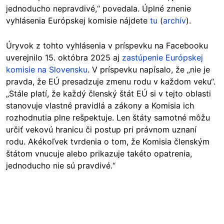
jednoducho nepravdivé,“ povedala. Úplné znenie
vyhlásenia Európskej komisie nájdete
tu
(
archív
).
Úryvok z tohto vyhlásenia v príspevku na Facebooku
uverejnilo 15. októbra 2025 aj
zastúpenie Európskej
komisie na Slovensku
. V príspevku napísalo, že „nie je
pravda, že EÚ presadzuje zmenu rodu v každom veku“.
„Stále platí, že každý členský štát EÚ si v tejto oblasti
stanovuje vlastné pravidlá a zákony a Komisia ich
rozhodnutia plne rešpektuje. Len štáty samotné môžu
určiť vekovú hranicu či postup pri právnom uznaní
rodu. Akékoľvek tvrdenia o tom, že Komisia členským
štátom vnucuje alebo prikazuje takéto opatrenia,
jednoducho nie sú pravdivé.“