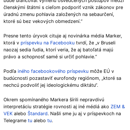
bude uľahčovať výmenu osvedčených postupov medzi
členskými štátmi s cieľom podporiť vznik zákonov pre
úradnú zmenu pohlavia založených na sebaurčení,
ktoré sú bez vekových obmedzení.“
Presne tento úryvok cituje aj novinárka média Marker,
ktorá v
príspevku na Facebooku
tvrdí, že „v Bruseli
naozaj sedia ľudia, ktorí veria, že aj batoľatá majú
právo a schopnosť samé si určiť pohlavie.“
Podľa
iného facebookového príspevku
môže EÚ v
budúcnosti pozastaviť eurofondy regiónom, „ktoré sa
nechcú podvoliť jej ideologickému diktátu“.
Okrem spomínaného Markera šírili nepravdivú
interpretáciu stratégie rovnosti aj iné médiá ako
ZEM &
VEK
alebo
Štandard
. Našli sme ju aj v príspevkoch na
Telegrame
tu
alebo
tu
.