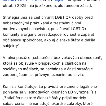
októbri 2025, nie je zákonom, ale rámcom zásad.
Stratégia „má za cieľ chrániť LGBTIQ+ osoby pred
nebezpečnými praktikami a trestnými činmi
motivovanými nenávisťou, posilňovať LGBTIQ+
komunity a orgány presadzujúce rovnosť a zapájať
občiansku spoločnosť, ako aj členské štáty a ďalšie
subjekty“.
Virálna pasáž o „sebaurčení bez vekových obmedzení“,
ktorá sa objavuje v príspevkoch a článkoch na
sociálnych médiách, sa nachádza v časti stratégie
zaoberajúcom sa právnym uznaním pohlavia.
Komisia konštatuje, že pravidlá pre zmenu legálneho
pohlavia sa v jednotlivých krajinách EÚ výrazne líšia.
„Zatiaľ čo niektoré členské štáty prijali modely
sebaurčenia, iné nariaďujú lekárske zákroky, ktoré