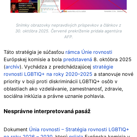
Snímky obrazovky nepravdivých príspevkov a článkov z
30. októbra 2025. Červené prekríženie pridala agentúra
AFP.
Táto stratégia je súčasťou
rámca Únie rovnosti
Európskej komisie a bola
predstavená
8. októbra 2025
(
archív
). Vychádza z predchádzajúcej
stratégie
rovnosti LGBTIQ+ na roky 2020–2025
a stanovuje nové
priority v boji proti diskriminácii LGBTIQ+ osôb v
oblastiach ako vzdelávanie, zamestnanosť, zdravie,
sociálna inklúzia a právne uznanie pohlavia.
Nesprávne interpretovaná pasáž
Dokument
Únia rovnosti – Stratégia rovnosti LGBTIQ+
na roky 2026 – 2030
, ktorý
prijala
Európska komisia v