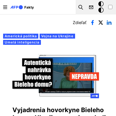
Skočiť na hlavný obsah
Tmavý
Fakty
Search
režim
Primárne karty
Zdieľať
Americká politika
Vojna na Ukrajine
Umelá inteligencia
Vyjadrenia hovorkyne Bieleho