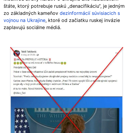
štáte, ktorý potrebuje ruskú „denacifikáciu“, je jedným
zo základných kameňov
dezinformácií súvisiacich s
vojnou na Ukrajine
, ktoré od začiatku ruskej invázie
zaplavujú sociálne médiá.
Image