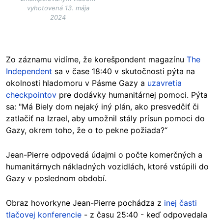
vyhotovená 13. mája
2024
Zo záznamu vidíme, že korešpondent magazínu
The
Independent
sa v čase 18:40 v skutočnosti pýta na
okolnosti hladomoru v Pásme Gazy a
uzavretia
checkpointov
pre dodávky humanitárnej pomoci. Pýta
sa: "Má Biely dom nejaký iný plán, ako presvedčiť či
zatlačiť na Izrael, aby umožnil stály prísun pomoci do
Gazy, okrem toho, že o to pekne požiada?“
Jean-Pierre odpovedá údajmi o počte komerčných a
humanitárnych nákladných vozidlách, ktoré vstúpili do
Gazy v poslednom období.
Obraz hovorkyne Jean-Pierre pochádza z
inej časti
tlačovej konferencie
- z času 25:40 - keď odpovedala