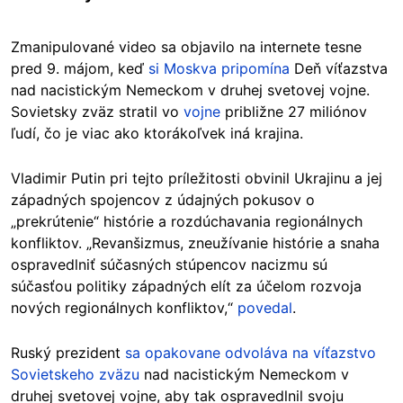
Zmanipulované video sa objavilo na internete tesne
pred 9. májom, keď
si Moskva pripomína
Deň víťazstva
nad nacistickým Nemeckom v druhej svetovej vojne.
Sovietsky zväz stratil vo
vojne
približne 27 miliónov
ľudí, čo je viac ako ktorákoľvek iná krajina.
Vladimir Putin pri tejto príležitosti obvinil Ukrajinu a jej
západných spojencov z údajných pokusov o
„prekrútenie“ histórie a rozdúchavania regionálnych
konfliktov. „Revanšizmus, zneužívanie histórie a snaha
ospravedlniť súčasných stúpencov nacizmu sú
súčasťou politiky západných elít za účelom rozvoja
nových regionálnych konfliktov,“
povedal
.
Ruský prezident
sa opakovane odvoláva na víťazstvo
Sovietskeho zväzu
nad nacistickým Nemeckom v
druhej svetovej vojne, aby tak ospravedlnil svoju