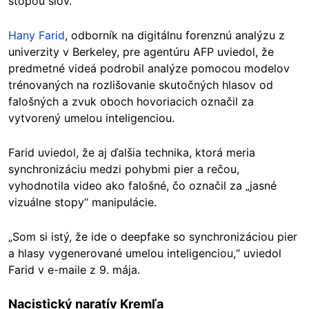
stopou slov.
Hany Farid
, odborník na digitálnu forenznú analýzu z
univerzity v Berkeley, pre agentúru AFP uviedol, že
predmetné videá podrobil analýze pomocou modelov
trénovaných na rozlišovanie skutočných hlasov od
falošných a zvuk oboch hovoriacich označil za
vytvorený umelou inteligenciou.
Farid uviedol, že aj ďalšia technika, ktorá meria
synchronizáciu medzi pohybmi pier a rečou,
vyhodnotila video ako falošné, čo označil za „jasné
vizuálne stopy“ manipulácie.
„Som si istý, že ide o deepfake so synchronizáciou pier
a hlasy vygenerované umelou inteligenciou,“ uviedol
Farid v e-maile z 9. mája.
Nacistický naratív Kremľa