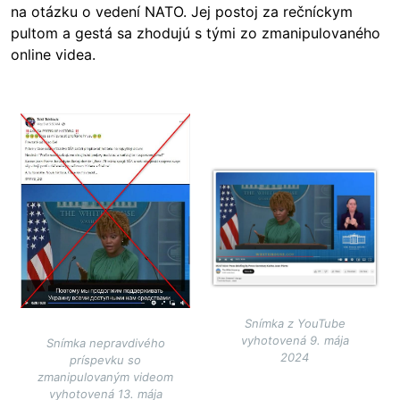
na otázku o vedení NATO. Jej postoj za rečníckym
pultom a gestá sa zhodujú s tými zo zmanipulovaného
online videa.
Image
Image
Snímka z YouTube
vyhotovená 9. mája
Snímka nepravdivého
2024
príspevku so
zmanipulovaným videom
vyhotovená 13. mája