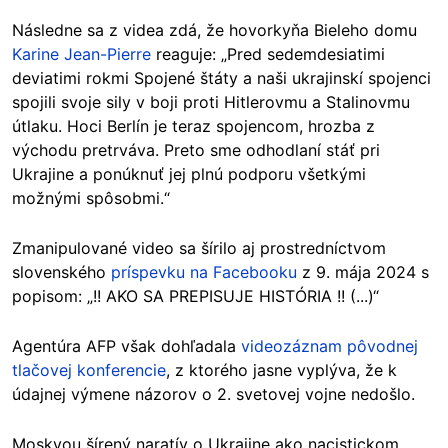
Následne sa z videa zdá, že hovorkyňa Bieleho domu
Karine Jean-Pierre
reaguje: „Pred sedemdesiatimi
deviatimi rokmi Spojené štáty a naši ukrajinskí spojenci
spojili svoje sily v boji proti Hitlerovmu a Stalinovmu
útlaku. Hoci Berlín je teraz spojencom, hrozba z
východu pretrváva. Preto sme odhodlaní stáť pri
Ukrajine a ponúknuť jej plnú podporu všetkými
možnými spôsobmi.“
Zmanipulované video sa šírilo aj prostredníctvom
slovenského
príspevku na Facebooku
z 9. mája 2024 s
popisom: „!! AKO SA PREPISUJE HISTÓRIA !! (...)“
Agentúra AFP však dohľadala
videozáznam pôvodnej
tlačovej konferencie
, z ktorého jasne vyplýva, že k
údajnej výmene názorov o 2. svetovej vojne nedošlo.
Moskvou šírený naratív o Ukrajine ako nacistickom