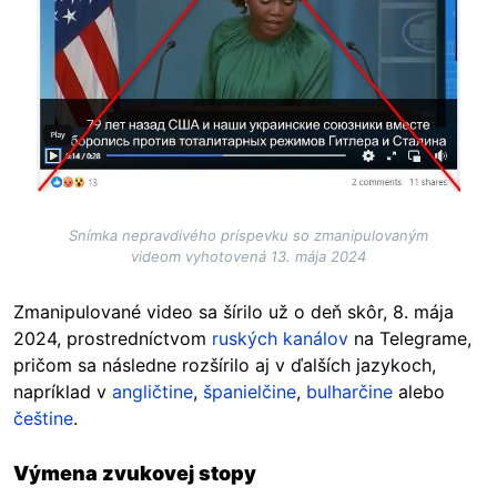
Snímka nepravdivého príspevku so zmanipulovaným
videom vyhotovená 13. mája 2024
Zmanipulované video sa šírilo už o deň skôr, 8. mája
2024, prostredníctvom
ruských kanálov
na Telegrame,
pričom sa následne rozšírilo aj v ďalších jazykoch,
napríklad v
angličtine
,
španielčine
,
bulharčine
alebo
češtine
.
Výmena zvukovej stopy