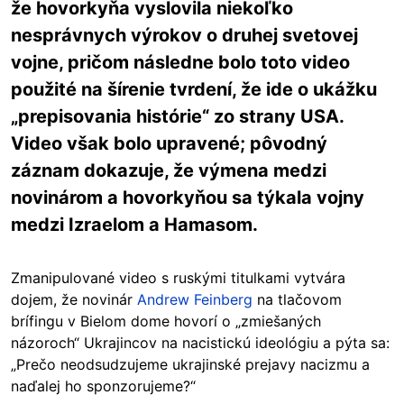
že hovorkyňa vyslovila niekoľko
nesprávnych výrokov o druhej svetovej
vojne, pričom následne bolo toto video
použité na šírenie tvrdení, že ide o ukážku
„prepisovania histórie“ zo strany USA.
Video však bolo upravené; pôvodný
záznam dokazuje, že výmena medzi
novinárom a hovorkyňou sa týkala vojny
medzi Izraelom a Hamasom.
Zmanipulované video s ruskými titulkami vytvára
dojem, že novinár
Andrew Feinberg
na tlačovom
brífingu v Bielom dome hovorí o „zmiešaných
názoroch“ Ukrajincov na nacistickú ideológiu a pýta sa:
„Prečo neodsudzujeme ukrajinské prejavy nacizmu a
naďalej ho sponzorujeme?“