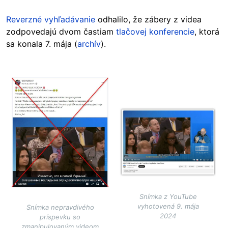
Reverzné vyhľadávanie
odhalilo, že zábery z videa
zodpovedajú dvom častiam
tlačovej konferencie
, ktorá
sa konala 7. mája (
archív
).
Image
Image
Snímka z YouTube
vyhotovená 9. mája
Snímka nepravdivého
2024
príspevku so
zmanipulovaným videom