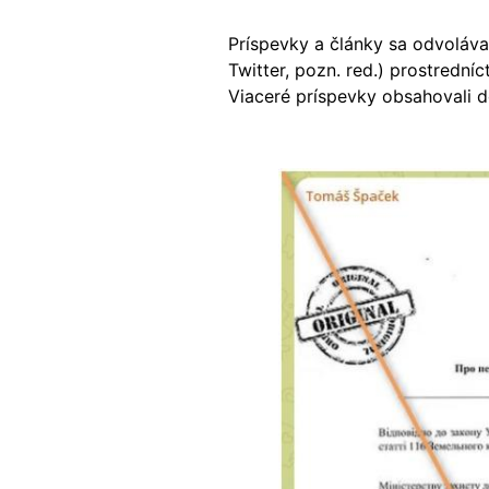
Príspevky a články sa odvolával
Twitter, pozn. red.) prostrední
Viaceré príspevky obsahovali 
Image