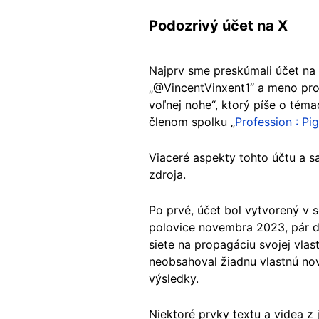
Podozrivý účet na X
Najprv sme preskúmali účet na 
„@VincentVinxent1“ a meno profi
voľnej nohe“, ktorý píše o téma
členom spolku „
Profession : Pig
Viaceré aspekty tohto účtu a 
zdroja.
Po prvé, účet bol vytvorený v s
polovice novembra 2023, pár dní
siete na propagáciu svojej vla
neobsahoval žiadnu vlastnú novi
výsledky.
Niektoré prvky textu a videa z 