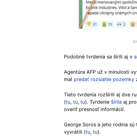
Sn
Podobné tvrdenia sa šírili aj v
a
Agentúra AFP už v minulosti vy
mal
predať rozsiahle pozemky
z
Tieto tvrdenia rozšírili aj dve 
(
tu
,
tu
,
tu
). Tvrdenie
šírila
aj pro
overiť presnosť informácií.
George Soros a jeho rodina sú 
vyvrátili (
tu
,
tu
).