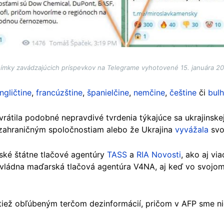
ímky zavádzajúcich príspevkov na Telegrame vyhotovené 15. januára 2
ngličtine
,
francúzštine
,
španielčine
,
nemčine
,
češtine
či
bulh
vrátila podobné nepravdivé tvrdenia týkajúce sa ukrajinskej
ahraničným spoločnostiam alebo že Ukrajina
vyvážala
svo
ruské štátne tlačové agentúry
TASS
a
RIA Novosti
, ako aj v
vládna maďarská tlačová agentúra V4NA, aj keď vo svojom
tiež obľúbeným terčom dezinformácií, pričom v AFP sme nie