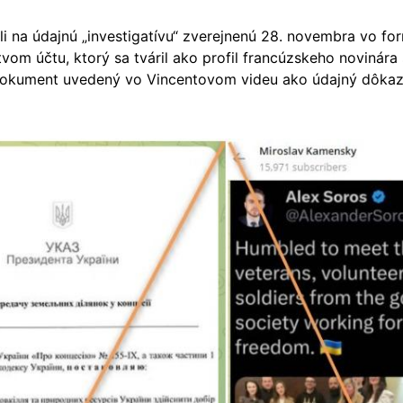
i na údajnú „investigatívu“ zverejnenú 28. novembra vo for
ctvom účtu, ktorý sa tváril ako profil francúzskeho novinár
dokument uvedený vo Vincentovom videu ako údajný dôkaz 