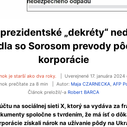
 prezidentské „dekréty“ ne
dla so Sorosom prevody p
korporácie
nok je starší ako dva roky.
Uverejnené
17. januára 2024
nok prečítate za 8 min
Autor:
Maja CZARNECKA
,
AFP P
Článok preložil/-a
Robert BARCA
čtu na sociálnej sieti X, ktorý sa vydáva za 
okumenty spoločne s tvrdením, že má ísť o dôk
orácie získali nárok na užívanie pôdy na Ukr