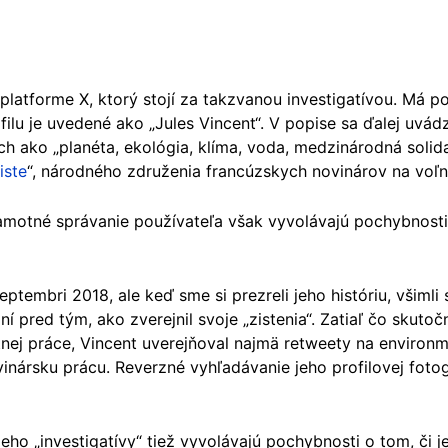
platforme X, ktorý stojí za takzvanou investigatívou. Má 
lu je uvedené ako „Jules Vincent“. V popise sa ďalej uvádz
ch ako „planéta, ekológia, klíma, voda, medzinárodná solidar
iste
“, národného združenia francúzskych novinárov na voľn
samotné správanie používateľa však vyvolávajú pochybnost
eptembri 2018, ale keď sme si prezreli jeho históriu, všimli
 pred tým, ako zverejnil svoje „zistenia“. Zatiaľ čo skutočn
stnej práce, Vincent uverejňoval najmä retweety na environ
nársku prácu. Reverzné vyhľadávanie jeho profilovej fotogr
jeho „investigatívy“ tiež vyvolávajú pochybnosti o tom, či 