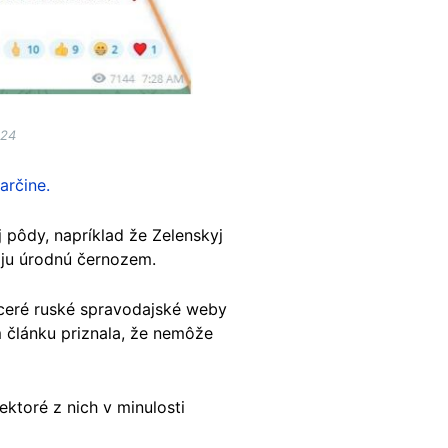
024
arčine.
 pôdy, napríklad že Zelenskyj
ju úrodnú černozem.
iaceré ruské spravodajské weby
 článku priznala, že nemôže
ktoré z nich v minulosti