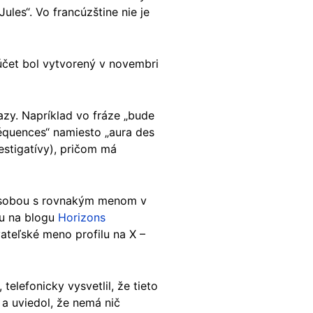
ules“. Vo francúzštine nie je
účet bol vytvorený v novembri
zy. Napríklad vo fráze „bude
équences“ namiesto „aura des
vestigatívy), pričom má
 osobou s rovnakým menom v
ou na blogu
Horizons
vateľské meno profilu na X –
elefonicky vysvetlil, že tieto
 a uviedol, že nemá nič