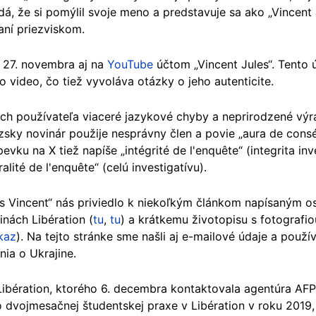
dá, že si pomýlil svoje meno a predstavuje sa ako „Vincent J
aní priezviskom.
 27. novembra aj na
YouTube
účtom „Vincent Jules“. Tento 
o video, čo tiež vyvoláva otázky o jeho autenticite.
h používateľa viaceré jazykové chyby a neprirodzené výra
zsky novinár použije nesprávny člen a povie „aura de cons
vku na X tiež napíše „intégrité de l'enquête“ (integrita in
lité de l'enquête“ (celú investigatívu).
es Vincent“ nás priviedlo k niekoľkým článkom napísaným
nách Libération (
tu
,
tu
) a krátkemu životopisu s fotografi
kaz
). Na tejto stránke sme našli aj e-mailové údaje a použí
nia o Ukrajine.
Libération, ktorého 6. decembra kontaktovala agentúra AFP, t
o dvojmesačnej študentskej praxe v Libération v roku 2019,