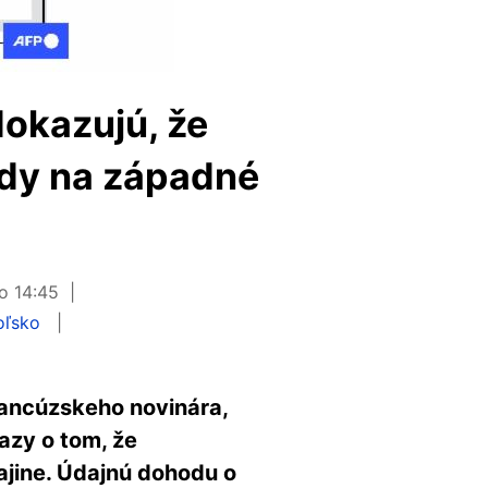
dokazujú, že
ôdy na západné
 o 14:45
oľsko
francúzskeho novinára,
azy o tom, že
ajine. Údajnú dohodu o