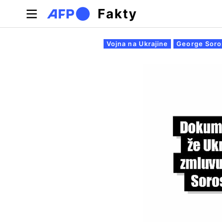
Skočiť na hlavný obsah
Fakty
Primárne karty
Vojna na Ukrajine
George Soro