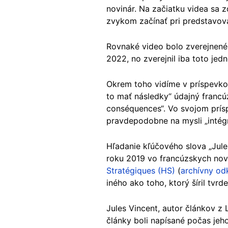
novinár. Na začiatku videa sa z
zvykom začínať pri predstavov
Rovnaké video bolo zverejnené
2022, no zverejnil iba toto jedn
Okrem toho vidíme v príspevkoc
to mať následky“ údajný francú
conséquences“. Vo svojom príspe
pravdepodobne na mysli „intégra
Hľadanie kľúčového slova „Jul
roku 2019 vo francúzskych novi
Stratégiques (HS)
(
archívny od
iného ako toho, ktorý šíril tvrde
Jules Vincent, autor článkov z 
články boli napísané počas jeh