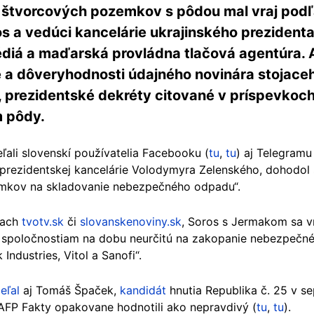
 štvorcových pozemkov s pôdou mal vraj podľ
s a vedúci kancelárie ukrajinského prezidenta
 médiá a maďarská provládna tlačová agentúra. 
te a dôveryhodnosti údajného novinára stojace
e, prezidentské dekréty citované v príspevkoc
m pôdy.
ali slovenskí používatelia Facebooku (
tu
,
tu
) aj Telegramu
éf prezidentskej kancelárie Volodymyra Zelenského, dohod
mkov na skladovanie nebezpečného odpadu“.
kach
tvotv.sk
či
slovanskenoviny.sk
, Soros s Jermakom sa v
poločnostiam na dobu neurčitú na zakopanie nebezpečné
Industries, Vitol a Sanofi“.
eľal
aj Tomáš Špaček,
kandidát
hnutia Republika č. 25 v 
AFP Fakty opakovane hodnotili ako nepravdivý (
tu
,
tu
).