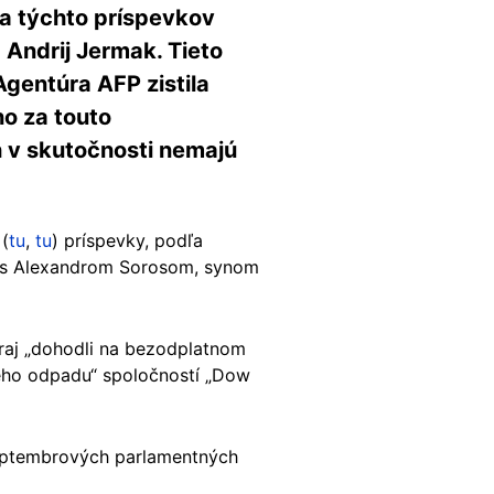
a týchto príspevkov
 Andrij Jermak. Tieto
Agentúra AFP zistila
ho za touto
h v skutočnosti nemajú
 (
tu
,
tu
) príspevky, podľa
ol s Alexandrom Sorosom, synom
raj „dohodli na bezodplatnom
ho odpadu“ spoločností „Dow
septembrových parlamentných