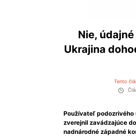
Nie, údajné
Ukrajina doho
Tento člá
Člá
Používateľ podozrivého ú
zverejnil zavádzajúce d
nadnárodné západné korp