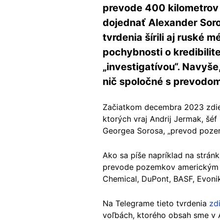
prevode 400 kilometrov
dojednať Alexander Soro
tvrdenia šírili aj ruské
pochybnosti o kredibili
„investigatívou“. Navyš
nič spoločné s prevodo
Začiatkom decembra 2023 zdieľ
ktorých vraj Andrij Jermak, š
Georgea Sorosa, „prevod poze
Ako sa píše napríklad na strán
prevode pozemkov americkým s
Chemical, DuPont, BASF, Evonik 
Na Telegrame tieto tvrdenia
zdi
voľbách, ktorého obsah sme v 