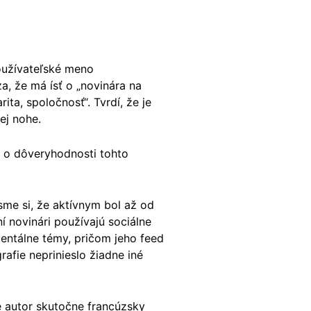
používateľské meno
a, že má ísť o „novinára na
ita, spoločnosť“. Tvrdí, že je
ej nohe.
i o dôveryhodnosti tohto
 sme si, že aktívnym bol až od
í novinári používajú sociálne
mentálne témy, pričom jeho feed
afie neprinieslo žiadne iné
je autor skutočne francúzsky