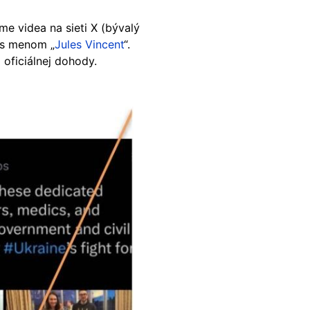
me videa na sieti X (bývalý
a s menom „
Jules Vincent
“.
oficiálnej dohody.