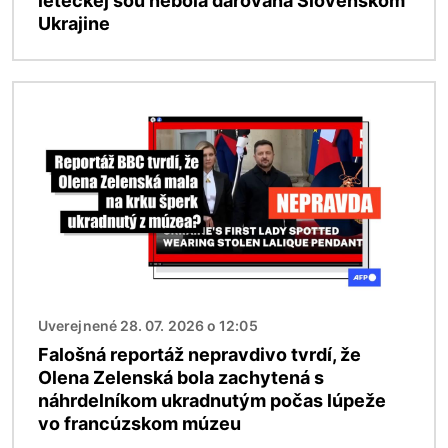
leteckej šou nebola darovaná Slovenskom
Ukrajine
Obrázok
Uverejnené 28. 07. 2026 o 12:05
Falošná reportáž nepravdivo tvrdí, že
Olena Zelenská bola zachytená s
náhrdelníkom ukradnutým počas lúpeže
vo francúzskom múzeu