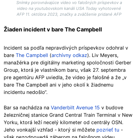
Snímky porovnávajúce video vo falošných príspevkov a
video na youtubovskom kanáli USA Today vyhotovené
AFP 11. októbra 2023, značky a zväčšenie pridané AFP
Žiaden incident v bare The Campbell
Incident sa podľa nepravdivých príspevkov odohral v
bare
The Campbell
(
archívny odkaz
). Liv Meyers,
manažérka pre digitálny marketing spoločnosti Gerber
Group, ktorá je vlastníkom baru, však 27. septembra
pre agentúru AFP uviedla, že video je falošné a že „v
bare The Campbell ani v jeho okolí k žiadnemu
incidentu nedošlo“.
Bar sa nachádza na
Vanderbilt Avenue 15
v budove
železničnej stanice Grand Central Train Terminal v New
Yorku, ktorá leží necelý kilometer od centrály OSN.
Jeho vonkajší vzhľad - ktorý si môžete
pozrieť tu
-
však nezodpovedá záberom na falošnom videu.