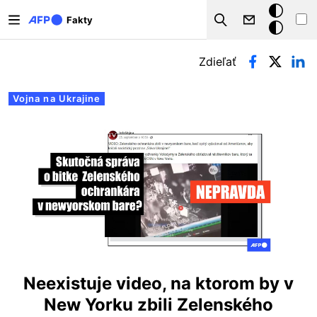
Skočiť na hlavný obsah
Tmavý
Fakty
Search
režim
Primárne karty
Zdieľať
Vojna na Ukrajine
Neexistuje video, na ktorom by v
New Yorku zbili Zelenského