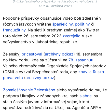
Snímka falošného príspevku na Facebooku vyhotovená
AFP 10. októbra 2023
Podobné príspevky obsahujúce video boli zdieľané v
rôznych jazykoch vrátane
španielčiny
,
poľštiny
či
francúzštiny
. Na sieti X predtým známej ako Twitter
toto video 26. septembra 2023
zverejnilo
ruské
veľvyslanectvo v Juhoafrickej republike.
Zelenskyj
pricestoval
(
archívny odkaz
) 18. septembra
do New Yorku, kde sa zúčastnil na
78. zasadnutí
Valného zhromaždenia Organizácie Spojených národov
(OSN) a vyzval Bezpečnostnú radu, aby
zbavila Rusko
práva veta
(
archívny odkaz
).
Zosmiešňovanie Zelenského
alebo vytváranie dojmu, že
podpora Ukrajiny v západných krajinách
slabne
, sa
stalo častým javom v informačnej vojne, ktorá
sprevádza ruskú inváziu na Ukrajinu. Agentúra AFP v