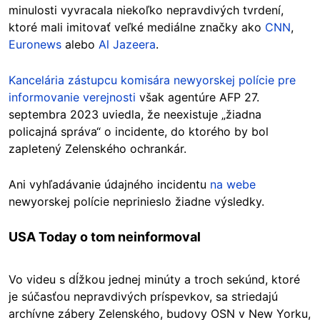
minulosti vyvracala niekoľko nepravdivých tvrdení,
ktoré mali imitovať veľké mediálne značky ako
CNN
,
Euronews
alebo
Al Jazeera
.
Kancelária zástupcu komisára newyorskej polície pre
informovanie verejnosti
však agentúre AFP 27.
septembra 2023 uviedla, že neexistuje „žiadna
policajná správa“ o incidente, do ktorého by bol
zapletený Zelenského ochrankár.
Ani vyhľadávanie údajného incidentu
na webe
newyorskej polície neprinieslo žiadne výsledky.
USA Today o tom neinformoval
Vo videu s dĺžkou jednej minúty a troch sekúnd, ktoré
je súčasťou nepravdivých príspevkov, sa striedajú
archívne zábery Zelenského, budovy OSN v New Yorku,