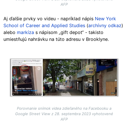
AFP
Aj ďalšie prvky vo videu - napríklad nápis
New York
School of Career and Applied Studies
(
archívny odkaz
)
alebo
markíza
s nápisom „gift depot“ - takisto
umiestňujú nahrávku na túto adresu v Brooklyne.
Image
Porovnanie snímok videa zdieľaného na Facebooku a
Google Street View z 28. septembra 2023 vyhotovené
AFP