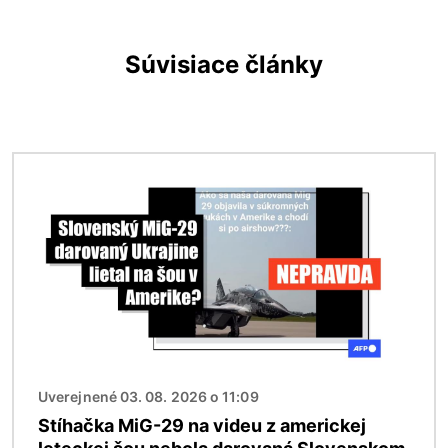
Súvisiace články
Obrázok
Uverejnené 03. 08. 2026 o 11:09
Stíhačka MiG-29 na videu z americkej