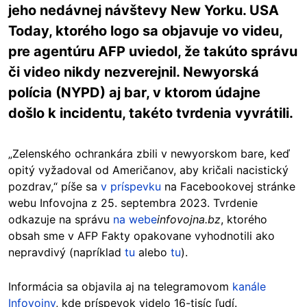
jeho nedávnej návštevy New Yorku. USA
Today, ktorého logo sa objavuje vo videu,
pre agentúru AFP uviedol, že takúto správu
či video nikdy nezverejnil. Newyorská
polícia (NYPD) aj bar, v ktorom údajne
došlo k incidentu, takéto tvrdenia vyvrátili.
„Zelenského ochrankára zbili v newyorskom bare, keď
opitý vyžadoval od Američanov, aby kričali nacistický
pozdrav,“ píše sa
v príspevku
na Facebookovej stránke
webu
Infovojna z 25. septembra 2023. Tvrdenie
odkazuje na správu
na webe
infovojna.bz
, ktorého
obsah sme v AFP Fakty opakovane vyhodnotili ako
nepravdivý (napríklad
tu
alebo
tu
).
Informácia sa objavila aj na telegramovom
kanále
Infovojny
, kde príspevok videlo 16-tisíc ľudí.