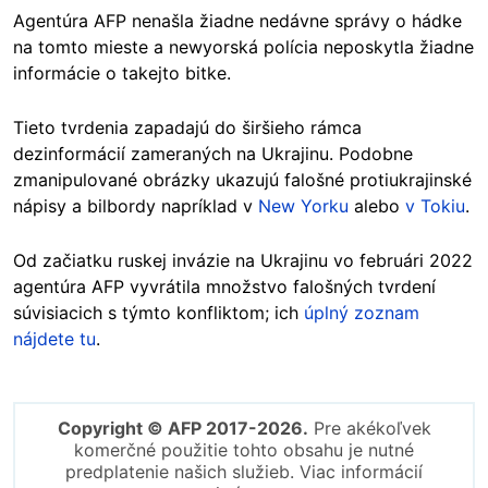
Agentúra AFP nenašla žiadne nedávne správy o hádke
na tomto mieste a newyorská polícia neposkytla žiadne
informácie o takejto bitke.
Tieto tvrdenia zapadajú do širšieho rámca
dezinformácií zameraných na Ukrajinu. Podobne
zmanipulované obrázky ukazujú falošné protiukrajinské
nápisy a bilbordy napríklad v
New Yorku
alebo
v Tokiu
.
Od začiatku ruskej invázie na Ukrajinu vo februári 2022
agentúra AFP vyvrátila množstvo falošných tvrdení
súvisiacich s týmto konfliktom; ich
úplný zoznam
nájdete tu
.
Copyright © AFP 2017-2026.
Pre akékoľvek
komerčné použitie tohto obsahu je nutné
predplatenie našich služieb. Viac informácií