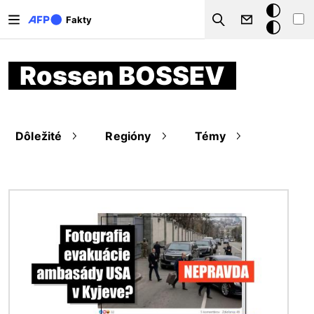
Skočiť na hlavný obsah
Tmavý
Fakty
Search
režim
Rossen BOSSEV
Dôležité
Regióny
Témy
Obrázok