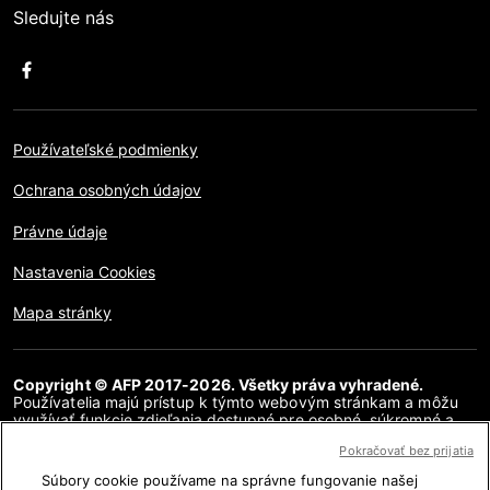
Sledujte nás
Používateľské podmienky
Ochrana osobných údajov
Právne údaje
Nastavenia Cookies
Mapa stránky
Copyright © AFP 2017-2026. Všetky práva vyhradené.
Používatelia majú prístup k týmto webovým stránkam a môžu
využívať funkcie zdieľania dostupné pre osobné, súkromné a
nekomerčné účely. Akékoľvek iné použitie, najmä akákoľvek
Pokračovať bez prijatia
reprodukcia, komunikácia pre verejnosť alebo distribúcia
obsahu tejto webovej stránky, či už v celku alebo čiastočne, na
Súbory cookie používame na správne fungovanie našej
akékoľvek iné účely a/alebo akýmkoľvek iným spôsobom, bez