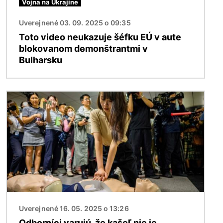
Vojna na Ukrajine
Uverejnené 03. 09. 2025 o 09:35
Toto video neukazuje šéfku EÚ v aute
blokovanom demonštrantmi v
Bulharsku
Obrázok
Uverejnené 16. 05. 2025 o 13:26
Odborníci varujú, že kašeľ nie je