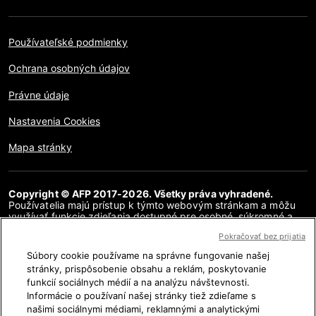
Používateľské podmienky
Ochrana osobných údajov
Právne údaje
Nastavenia Cookies
Mapa stránky
Copyright © AFP 2017-2026. Všetky práva vyhradené.
Používatelia majú prístup k týmto webovým stránkam a môžu
využívať funkcie zdieľania dostupné pre osobné, súkromné a
nekomerčné účely. Akékoľvek iné použitie, najmä akákoľvek
Pokračovať bez prijatia
reprodukcia, komunikácia pre verejnosť alebo distribúcia
obsahu tejto webovej stránky, či už v celku alebo čiastočne, na
Súbory cookie používame na správne fungovanie našej
akékoľvek iné účely a/alebo akýmkoľvek iným spôsobom, bez
stránky, prispôsobenie obsahu a reklám, poskytovanie
osobitnej licenčnej zmluvy podpísanej s AFP, je prísne
funkcií sociálnych médií a na analýzu návštevnosti.
zakázaná. Obsah zobrazený alebo zahrnutý prostredníctvom
hypertextových odkazov v článkoch AFP Fakty sa poskytuje v
Informácie o používaní našej stránky tiež zdieľame s
rozsahu potrebnom na vysvetlenie overenia príslušných
našimi sociálnymi médiami, reklamnými a analytickými