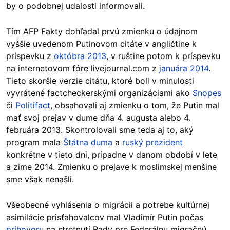
by o podobnej udalosti informovali.
Tím AFP Fakty dohľadal prvú zmienku o údajnom
vyššie uvedenom Putinovom citáte v angličtine k
príspevku z
októbra 2013
, v ruštine potom k príspevku
na internetovom fóre livejournal.com z
januára 2014
.
Tieto skoršie verzie citátu, ktoré boli v minulosti
vyvrátené factcheckerskými organizáciami ako
Snopes
či
Politifact
, obsahovali aj zmienku o tom, že Putin mal
mať svoj prejav v dume dňa 4. augusta alebo 4.
februára 2013. Skontrolovali sme teda aj to, aký
program mala
Štátna duma
a
ruský prezident
konkrétne v tieto dni, prípadne v danom období v lete
a zime 2014. Zmienku o prejave k moslimskej menšine
sme však nenašli.
Všeobecné vyhlásenia o migrácii a potrebe kultúrnej
asimilácie prisťahovalcov mal Vladimír Putin počas
príhovoru
na stretnutí Rady pre Federálnu migračnú