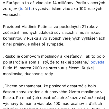
v Európe, a to až viac ako 14 miliónov. Podľa viacerých
zdrojov (
tu
či
tu
) vyznáva islam viac ako 10% ruských
veriacich.
Prezident Vladimír Putin sa za posledných 21 rokov
zúčastnil mnohých udalostí súvisiacich s moslimskou
komunitou v Rusku a vo svojich verejných vyhláseniach
k nej prejavuje náležité sympatie.
„Rusko je domovom moslimov a kresťanov. Tak to bolo
po stáročia a som si istý, že to tak aj zostane,“
povedal
Putin 15. marca 2000 na stretnutí s členmi Ruskej
moslimskej duchovnej rady.
„Chcem poznamenať, že posledné desaťročie bolo
časom znovuzrodenia duchovného života moslimov v
Rusku. Po mnohých desaťročiach zákazov náboženskej
výchovy tu máme viac ako 100 madrasahov a ďalších