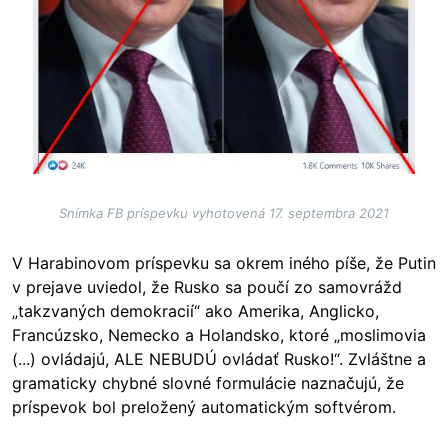
Snímka FB príspevku vyhotovená 17. septembra 2021
V Harabinovom príspevku sa okrem iného píše, že Putin
v prejave uviedol, že Rusko sa poučí zo samovrážd
„takzvaných demokracií“ ako Amerika, Anglicko,
Francúzsko, Nemecko a Holandsko, ktoré „moslimovia
(...) ovládajú, ALE NEBUDÚ ovládať Rusko!“. Zvláštne a
gramaticky chybné slovné formulácie naznačujú, že
príspevok bol preložený automatickým softvérom.