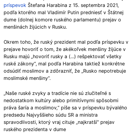
príspevok
Štefana Harabina z 15. septembra 2021,
podľa ktorého mal Vladimír Putin predniesť v Štátnej
dume (dolnej komore ruského parlamentu) prejav o
menšinách žijúcich v Rusku.
Okrem toho, že ruský prezident mal podľa príspevku v
prejave hovoriť o tom, že akékoľvek menšiny žijúce v
Rusku majú „hovoriť rusky a (...) rešpektovať všetky
ruské zákony“, mal podľa Harabina taktiež konkrétne
odsúdiť moslimov a zdôrazniť, že „Rusko nepotrebuje
moslimské menšiny“.
„Naše ruské zvyky a tradície nie sú zlučiteľné s
nedostatkom kultúry alebo primitívnymi spôsobmi
práva šaría a moslimov,“ píše sa v príspevku bývalého
predsedu Najvyššieho súdu SR a ministra
spravodlivosti, ktorý vraj cituje „najkratší“ prejav
ruského prezidenta v dume