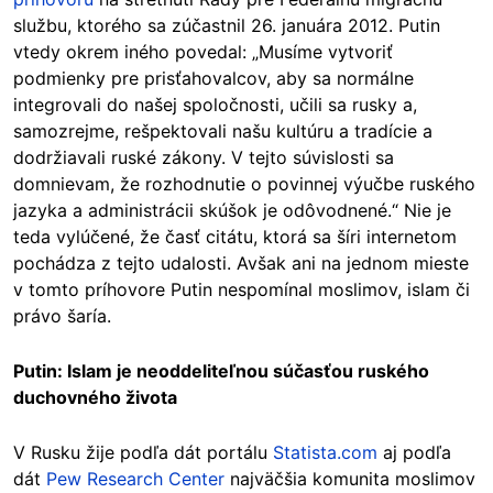
službu, ktorého sa zúčastnil 26. januára 2012. Putin
vtedy okrem iného povedal: „Musíme vytvoriť
podmienky pre prisťahovalcov, aby sa normálne
integrovali do našej spoločnosti, učili sa rusky a,
samozrejme, rešpektovali našu kultúru a tradície a
dodržiavali ruské zákony. V tejto súvislosti sa
domnievam, že rozhodnutie o povinnej výučbe ruského
jazyka a administrácii skúšok je odôvodnené.“ Nie je
teda vylúčené, že časť citátu, ktorá sa šíri internetom
pochádza z tejto udalosti. Avšak ani na jednom mieste
v tomto príhovore Putin nespomínal moslimov, islam či
právo šaría.
Putin: Islam je neoddeliteľnou súčasťou ruského
duchovného života
V Rusku žije podľa dát portálu
Statista.com
aj podľa
dát
Pew Research Center
najväčšia komunita moslimov