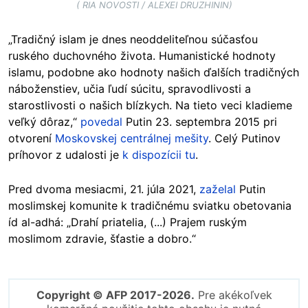
( RIA NOVOSTI / ALEXEI DRUZHININ)
„Tradičný islam je dnes neoddeliteľnou súčasťou
ruského duchovného života. Humanistické hodnoty
islamu, podobne ako hodnoty našich ďalších tradičných
náboženstiev, učia ľudí súcitu, spravodlivosti a
starostlivosti o našich blízkych. Na tieto veci kladieme
veľký dôraz,“
povedal
Putin 23. septembra 2015 pri
otvorení
Moskovskej centrálnej mešity
. Celý Putinov
príhovor z udalosti je
k dispozícii tu
.
Pred dvoma mesiacmi, 21. júla 2021,
zaželal
Putin
moslimskej komunite k tradičnému sviatku obetovania
íd al-adhá: „Drahí priatelia, (...) Prajem ruským
moslimom zdravie, šťastie a dobro.“
Copyright © AFP 2017-2026.
Pre akékoľvek