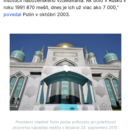
inštitúcií náboženského vzdelávania. Ak bolo v Rusku v
roku 1991 870 mešít, dnes je ich už viac ako 7 000,“
povedal
Putin v októbri 2003.
Image
Prezident Vladimír Putin počas príhovoru pri príležitosti
otvorenia najväčšej mešity v Moskve 23. septembra 2015.