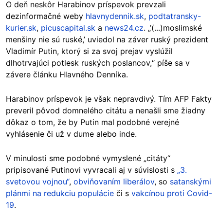
O deň neskôr Harabinov príspevok prevzali
dezinformačné weby
hlavnydennik.sk
,
podtatransky-
kurier.sk
,
picuscapital.sk
a
news24.cz
. „’(...)moslimské
menšiny nie sú ruské,’ uviedol na záver ruský prezident
Vladimír Putin, ktorý si za svoj prejav vyslúžil
dlhotrvajúci potlesk ruských poslancov,“ píše sa v
závere článku Hlavného Denníka.
Harabinov príspevok je však nepravdivý. Tím AFP Fakty
preveril pôvod domnelého citátu a nenašli sme žiadny
dôkaz o tom, že by Putin mal podobné verejné
vyhlásenie či už v dume alebo inde.
V minulosti sme podobné vymyslené „citáty“
pripisované Putinovi vyvracali aj v súvislosti s
„3.
svetovou vojnou“
,
obviňovaním liberálov
, so
satanskými
plánmi na redukciu populácie
či s
vakcínou proti Covid-
19
.