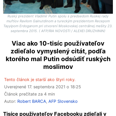
Ruský prezident Vladimír Putin spolu s predsedom Ruskej rady
muftíov Ravilom Gainutdinom a tureckým prezidentom Recepom
Tayyipom Erdoganom pri otvorení Moskovskej centrálnej mešity 23.
septembra 2015. ( AFP/RIA NOVOSTI / ALEXEI DRUZHININ)
Viac ako 10-tisíc používateľov
zdieľalo vymyslený citát, podľa
ktorého mal Putin odsúdiť ruských
moslimov
Tento článok je starší ako štyri roky.
Uverejnené
17. septembra 2021 o 18:25
Článok prečítate za 4 min
Autor:
Robert BARCA
,
AFP Slovensko
Tisíce používateľov Facebooku zdieľali v