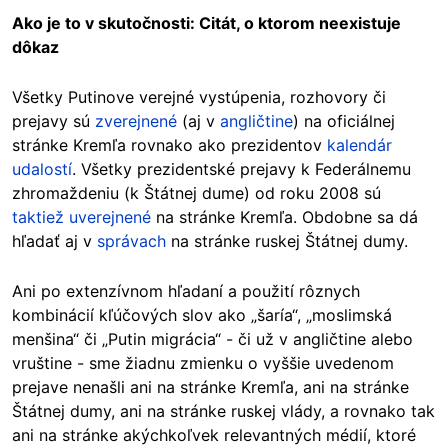
Ako je to v skutočnosti: Citát, o ktorom neexistuje
dôkaz
Všetky Putinove verejné vystúpenia, rozhovory či
prejavy sú
zverejnené
(aj v
angličtine
) na oficiálnej
stránke Kremľa rovnako ako prezidentov
kalendár
udalostí
. Všetky prezidentské prejavy k Federálnemu
zhromaždeniu (k Štátnej dume) od roku 2008 sú
taktiež uverejnené
na stránke Kremľa. Obdobne sa dá
hľadať aj v
správach
na stránke ruskej Štátnej dumy.
Ani po extenzívnom hľadaní a použití rôznych
kombinácií kľúčových slov ako „šaría“, „moslimská
menšina“ či „Putin migrácia“ - či už v angličtine alebo
vruštine - sme žiadnu zmienku o vyššie uvedenom
prejave nenašli ani na stránke Kremľa, ani na stránke
Štátnej dumy, ani na stránke ruskej vlády, a rovnako tak
ani na stránke akýchkoľvek relevantných médií, ktoré