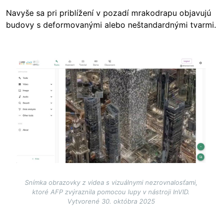
Navyše sa pri priblížení v pozadí mrakodrapu objavujú
budovy s deformovanými alebo neštandardnými tvarmi.
Image
Snímka obrazovky z videa s vizuálnymi nezrovnalosťami,
ktoré AFP zvýraznila pomocou lupy v nástroji InVID.
Vytvorené 30. októbra 2025