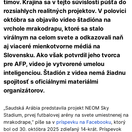
tímov. Krajina sa v tejto súvislosti púšťa do
rozsiahlych realitných projektov. V polovici
októbra sa objavilo video štadióna na
vrchole mrakodrapu, ktoré sa stalo
virálnym na celom svete a odkazovali naň
aj viaceré mienkotvorne médiá na
Slovensku. Ako však potvrdil jeho tvorca
pre AFP, video je vytvorené umelou
inteligenciou. Štadión z videa nemá žiadnu
spojitosť s oficiálnymi materiálmi
organizátorov.
„Saudská Arábia predstavila projekt NEOM Sky
Stadium, prvej futbalovej arény na svete umiestnenej na
mrakodrape,“ píše sa v
príspevku na Facebooku
, ktorý
bol od 30. októbra 2025 zdieľaný 14-krát. Príspevok