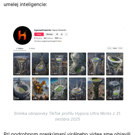
umelej inteligencie:
Image
Snímka obrazovky TikTok profilu Hypora Ultra Works z 31.
októbra 2025
Pri podrobnom preskúmaní virálneho videa sme objavili