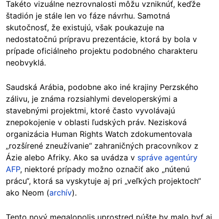
Takéto vizuálne nezrovnalosti môžu vzniknúť, keďže
štadión je stále len vo fáze návrhu. Samotná
skutočnosť, že existujú, však poukazuje na
nedostatočnú prípravu prezentácie, ktorá by bola v
prípade oficiálneho projektu podobného charakteru
neobvyklá.
Saudská Arábia, podobne ako iné krajiny Perzského
zálivu, je známa rozsiahlymi developerskými a
stavebnými projektmi, ktoré často vyvolávajú
znepokojenie v oblasti ľudských práv. Nezisková
organizácia Human Rights Watch zdokumentovala
„rozšírené zneužívanie“ zahraničných pracovníkov z
Ázie alebo Afriky. Ako sa uvádza v
správe agentúry
AFP
, niektoré prípady možno označiť ako „nútenú
prácu“, ktorá sa vyskytuje aj pri „veľkých projektoch“
ako Neom (
archív
).
Tento nový megalopolis uprostred púšte by malo byť aj