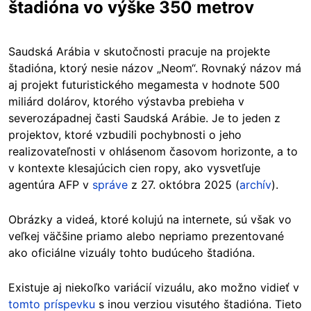
štadióna vo výške 350 metrov
Saudská Arábia v skutočnosti pracuje na projekte
štadióna, ktorý nesie názov „Neom“. Rovnaký názov má
aj projekt futuristického megamesta v hodnote 500
miliárd dolárov, ktorého výstavba prebieha v
severozápadnej časti Saudská Arábie. Je to jeden z
projektov, ktoré vzbudili pochybnosti o jeho
realizovateľnosti v ohlásenom časovom horizonte, a to
v kontexte klesajúcich cien ropy, ako vysvetľuje
agentúra AFP v
správe
z 27. októbra 2025 (
archív
).
Obrázky a videá, ktoré kolujú na internete, sú však vo
veľkej väčšine priamo alebo nepriamo prezentované
ako oficiálne vizuály tohto budúceho štadióna.
Existuje aj niekoľko variácií vizuálu, ako možno vidieť v
tomto príspevku
s inou verziou visutého štadióna. Tieto