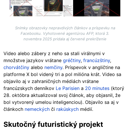
Snímky obrazovky nepravdivých článkov a príspevku na
Facebooku. Vyhotovené agentúrou AFP, ktorá 3.
novembra 2025 pridala aj červené prekríženie
Video alebo zábery z neho sa stali virálnymi v
množstve jazykov vrátane
gréčtiny
,
francúzštiny
,
chorvátčiny
alebo
nemčiny
. Príspevok v angličtine na
platforme X bol videný tri a pol milióna krát. Video sa
objavilo aj v zahraničných médiách vrátane
francúzskych denníkov
Le Parisien
a
20 minutes
(ktorý
28. októbra aktualizoval svoj článok, aby objasnil, že
bol vytvorený umelou inteligenciou)
. Objavilo sa aj v
článkoch
nemeckých
či
rakúskych
médií.
Skutočný futuristický projekt