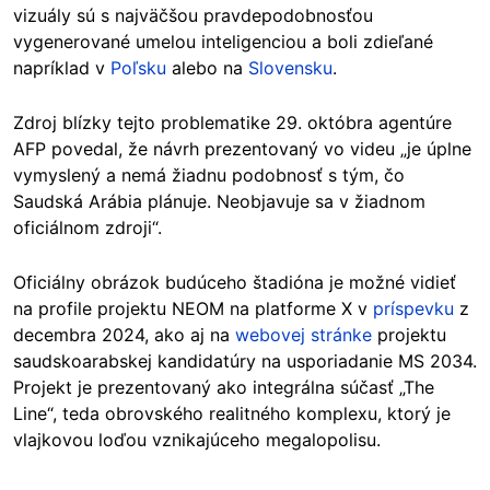
vizuály sú s najväčšou pravdepodobnosťou
vygenerované umelou inteligenciou a boli zdieľané
napríklad v
Poľsku
alebo na
Slovensku
.
Zdroj blízky tejto problematike 29. októbra agentúre
AFP povedal, že návrh prezentovaný vo videu „je úplne
vymyslený a nemá žiadnu podobnosť s tým, čo
Saudská Arábia plánuje. Neobjavuje sa v žiadnom
oficiálnom zdroji“.
Oficiálny obrázok budúceho štadióna je možné vidieť
na profile projektu NEOM na platforme X v
príspevku
z
decembra 2024, ako aj na
webovej stránke
projektu
saudskoarabskej kandidatúry na usporiadanie MS 2034.
Projekt je prezentovaný ako integrálna súčasť „The
Line“, teda obrovského realitného komplexu, ktorý je
vlajkovou loďou vznikajúceho megalopolisu.