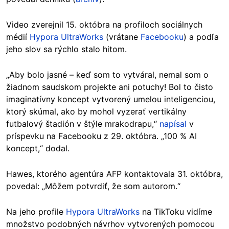
Video zverejnil 15. októbra na profiloch sociálnych
médií
Hypora UltraWorks
(vrátane
Facebooku
) a podľa
jeho slov sa rýchlo stalo hitom.
„Aby bolo jasné – keď som to vytváral, nemal som o
žiadnom saudskom projekte ani potuchy! Bol to čisto
imaginatívny koncept vytvorený umelou inteligenciou,
ktorý skúmal, ako by mohol vyzerať vertikálny
futbalový štadión v štýle mrakodrapu,“
napísal
v
príspevku na Facebooku z 29. októbra. „100 % AI
koncept,“ dodal.
Hawes, ktorého agentúra AFP kontaktovala 31. októbra,
povedal: „Môžem potvrdiť, že som autorom.“
Na jeho profile
Hypora UltraWorks
na TikToku vidíme
množstvo podobných návrhov vytvorených pomocou