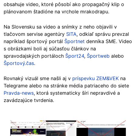
obsahuje video, ktoré pôsobí ako propagačný klip o
plánovanom štadióne na vrchole mrakodrapu.
Na Slovensku sa video a snímky z neho objavili v
tlačovom servise agentúry
SITA
, odkiaľ správu prevzal
napríklad športový portál
Športnet
denníka SME. Video
s obrázkami boli aj súčasťou článkov na
spravodajských portáloch
Šport24
,
Športweb
alebo
Športový.čas
.
Rovnaký vizuál sme našli aj v
príspevku ZEM&VEK
na
Telegrame alebo na stránke média patriaceho do siete
Pravda-news
, ktorá systematicky šíri nepravdivé a
zavádzajúce tvrdenia.
Image