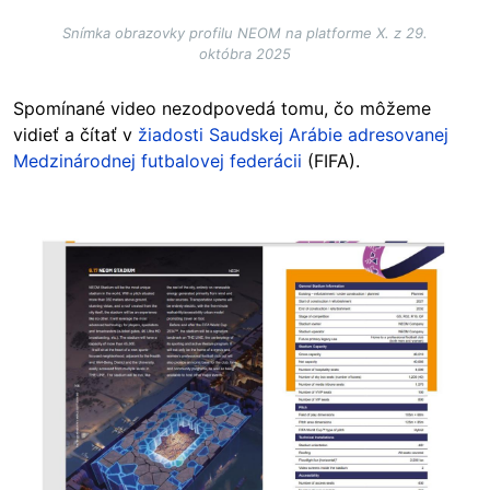
Snímka obrazovky profilu NEOM na platforme X. z 29.
októbra 2025
Spomínané video nezodpovedá tomu, čo môžeme
vidieť a čítať v
žiadosti Saudskej Arábie adresovanej
Medzinárodnej futbalovej federácii
(FIFA).
Image