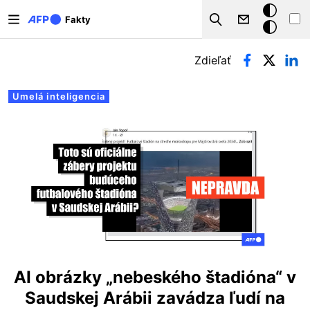
Skočiť na hlavný obsah
Tmavý
Fakty
Search
režim
Primárne karty
Zdieľať
Umelá inteligencia
AI obrázky „nebeského štadióna“ v
Saudskej Arábii zavádza ľudí na