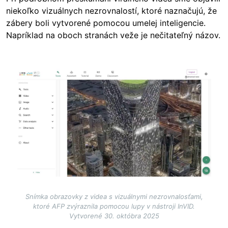
niekoľko vizuálnych nezrovnalostí, ktoré naznačujú, že
zábery boli vytvorené pomocou umelej inteligencie.
Napríklad na oboch stranách veže je nečitateľný názov.
Image
Snímka obrazovky z videa s vizuálnymi nezrovnalosťami,
ktoré AFP zvýraznila pomocou lupy v nástroji InVID.
Vytvorené 30. októbra 2025