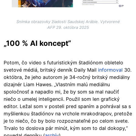
Snímka obrazovky žiadosti Saudskej Arábie. Vytvorené
AFP 29. októbra 2025
„100 % AI koncept“
Potom, čo video s futuristickým štadiónom obletelo
svetové médiá, britský denník Daily Mail
informoval
30.
októbra, že jeho autorom je 34-ročný britský mediálny
dizajnér Liam Hawes. „Vlastním malú mediálnu
spoločnosť a napadlo mi, že by som sa mal naučiť
niečo o umelej inteligencii. Použil som len grafický
editor. Ležal som v posteli pred spaním a pohrával sa s
myšlienkou štadiónov na vrchole mrakodrapov, pretože
je to niečo, čo by bolo rozpoznateľné po celom svete.
Trvalo to doslova pár minút, kým som to dal dokopy,“
povedal denníku (
archív
).