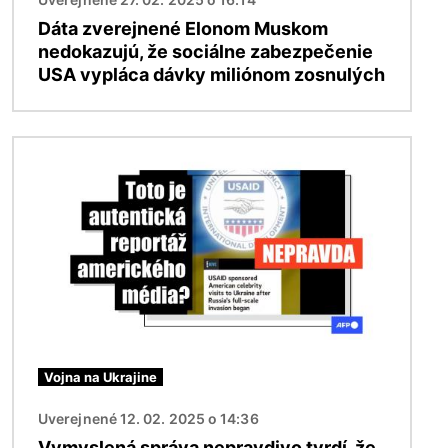
Dáta zverejnené Elonom Muskom
nedokazujú, že sociálne zabezpečenie
USA vypláca dávky miliónom zosnulých
Obrázok
Vojna na Ukrajine
Uverejnené 12. 02. 2025 o 14:36
Vymyslená správa nepravdivo tvrdí, že