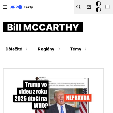
Skočiť na hlavný obsah
Tmavý
Fakty
Search
režim
Bill MCCARTHY
Dôležité
Regióny
Témy
Obrázok