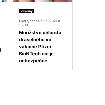
Vakcíny
Uverejnené 07. 06. 2021 o
15:33
Množstvo chloridu
draselného vo
vakcíne Pfizer-
i
BioNTech nie je
nebezpečné