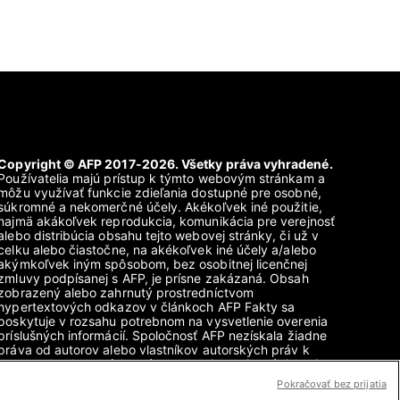
Copyright © AFP 2017-2026. Všetky práva vyhradené.
Používatelia majú prístup k týmto webovým stránkam a
môžu využívať funkcie zdieľania dostupné pre osobné,
súkromné a nekomerčné účely. Akékoľvek iné použitie,
najmä akákoľvek reprodukcia, komunikácia pre verejnosť
alebo distribúcia obsahu tejto webovej stránky, či už v
celku alebo čiastočne, na akékoľvek iné účely a/alebo
akýmkoľvek iným spôsobom, bez osobitnej licenčnej
zmluvy podpísanej s AFP, je prísne zakázaná. Obsah
zobrazený alebo zahrnutý prostredníctvom
hypertextových odkazov v článkoch AFP Fakty sa
poskytuje v rozsahu potrebnom na vysvetlenie overenia
príslušných informácií. Spoločnosť AFP nezískala žiadne
práva od autorov alebo vlastníkov autorských práv k
tomuto obsahu tretích strán a nenesie v tejto súvislosti
žiadnu zodpovednosť. AFP a jej logo sú registrované
Pokračovať bez prijatia
ochranné známky.