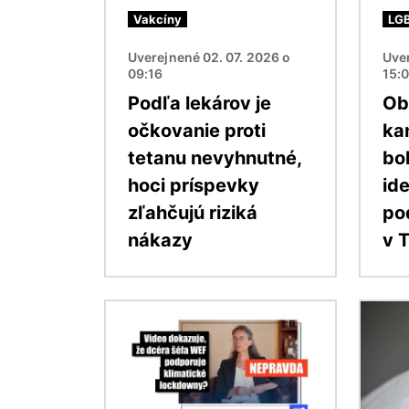
Vakcíny
LG
Uverejnené 02. 07. 2026 o
Uver
09:16
15:
Podľa lekárov je
Ob
očkovanie proti
ka
tetanu nevyhnutné,
bo
hoci príspevky
id
zľahčujú riziká
po
nákazy
v 
Obrázok
Obráz