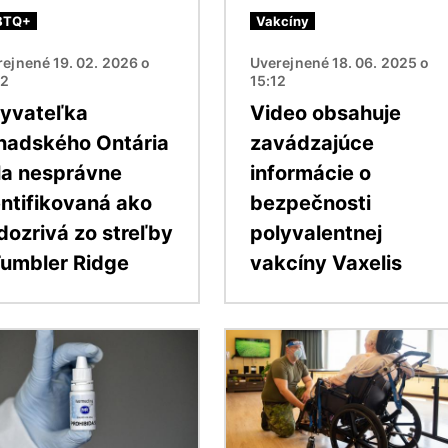
BTQ+
Vakcíny
ejnené 19. 02. 2026 o
Uverejnené 18. 06. 2025 o
02
15:12
yvateľka
Video obsahuje
nadského Ontária
zavádzajúce
la nesprávne
informácie o
entifikovaná ako
bezpečnosti
dozrivá zo streľby
polyvalentnej
Tumbler Ridge
vakcíny Vaxelis
ok
Obrázok