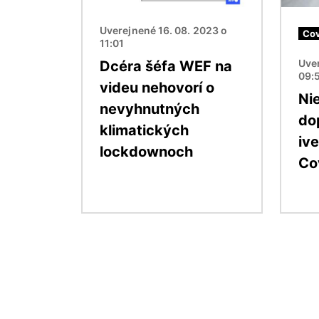
Uverejnené 16. 08. 2023 o
Cov
11:01
Uver
Dcéra šéfa WEF na
09:
videu nehovorí o
Ni
nevyhnutných
do
klimatických
iv
lockdownoch
Co