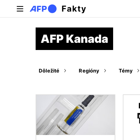
Skočiť na hlavný obsah
Fakty
AFP Kanada
Dôležité
Regióny
Témy
Obrázok
Obráz