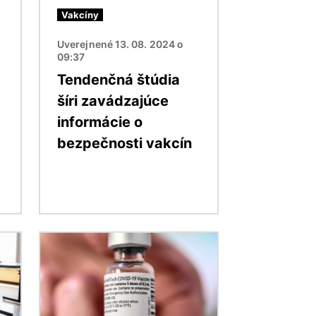
Vakcíny
Uverejnené 13. 08. 2024 o
09:37
Tendenčná štúdia
šíri zavádzajúce
informácie o
bezpečnosti vakcín
Obrázok