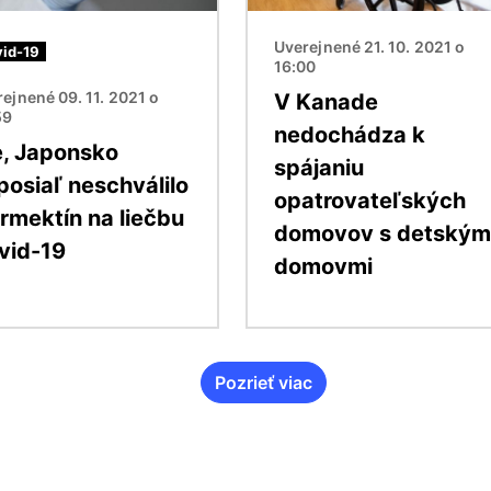
Uverejnené 21. 10. 2021 o
id-19
16:00
ejnené 09. 11. 2021 o
V Kanade
59
nedochádza k
e, Japonsko
spájaniu
posiaľ neschválilo
opatrovateľských
ermektín na liečbu
domovov s detským
vid-19
domovmi
Pozrieť viac