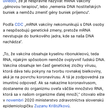
uviedol
, že je nesprávne nazývať mRNA vakcíny
„génovou terapiou“, lebo „nemenia DNA hostiteľských
buniek a nemôžu zmeniť gény buniek príjemcu“.
Podľa
CDC
„mRNA vakcíny nekomunikujú s DNA osoby
a nespôsobujú genetické zmeny, pretože mRNA
nevstupuje do bunkového jadra, kde sa naša DNA
nachádza“.
„To, že vakcína obsahuje kyselinu ribonukleovú, teda
RNA, nijakým spôsobom nemôže ovplyvniť ľudskú DNA.
Vakcína obsahuje len časť genetickej zložky vírusu,
ktorá dáva telu pokyny na tvorbu rovnakej bielkoviny,
aká je na povrchu koronavírusu. A tá je zodpovedná za
imunitnú odpoveď. Ak sa nakazíme koronavírusom,
dostaneme do organizmu oveľa väčšie množstvo RNA,
ktorá sa v našom organizme ďalej množí,“ citovalo ešte
v
novembri
2020 ministerstvo zdravotníctva slovenskú
epidemiologičku
Zuzanu Krištúfkovú
.