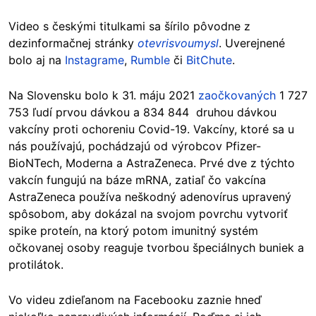
Video s českými titulkami sa šírilo pôvodne z
dezinformačnej stránky
otevrisvoumysl
. Uverejnené
bolo aj na
Instagrame
,
Rumble
či
BitChute
.
Na Slovensku bolo k 31. máju 2021
zaočkovaných
1 727
753 ľudí prvou dávkou a 834 844 druhou dávkou
vakcíny proti ochoreniu Covid-19. Vakcíny, ktoré sa u
nás používajú, pochádzajú od výrobcov Pfizer-
BioNTech, Moderna a AstraZeneca. Prvé dve z týchto
vakcín fungujú na báze mRNA, zatiaľ čo vakcína
AstraZeneca používa neškodný adenovírus upravený
spôsobom, aby dokázal na svojom povrchu vytvoriť
spike proteín, na ktorý potom imunitný systém
očkovanej osoby reaguje tvorbou špeciálnych buniek a
protilátok.
Vo videu zdieľanom na Facebooku zaznie hneď