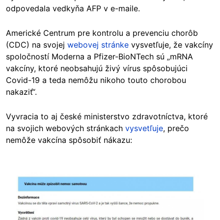
odpovedala vedkyňa AFP v e-maile.
Americké Centrum pre kontrolu a prevenciu chorôb
(CDC) na svojej
webovej stránke
vysvetľuje, že vakcíny
spoločností Moderna a Pfizer-BioNTech sú „mRNA
vakcíny, ktoré neobsahujú živý vírus spôsobujúci
Covid-19 a teda nemôžu nikoho touto chorobou
nakaziť“.
Vyvracia to aj české ministerstvo zdravotníctva, ktoré
na svojich webových stránkach
vysvetľuje
, prečo
nemôže vakcína spôsobiť nákazu:
Image