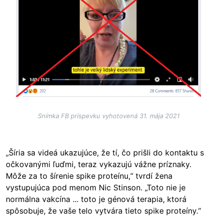
Snímka FB príspevku vyhotovená 31. mája 2021
„Šíria sa videá ukazujúce, že tí, čo prišli do kontaktu s
očkovanými ľuďmi, teraz vykazujú vážne príznaky.
Môže za to šírenie spike proteínu,“ tvrdí žena
vystupujúca pod menom Nic Stinson. „Toto nie je
normálna vakcína ... toto je génová terapia, ktorá
spôsobuje, že vaše telo vytvára tieto spike proteíny.“