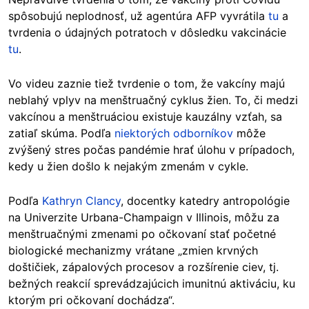
spôsobujú neplodnosť, už agentúra AFP vyvrátila
tu
a
tvrdenia o údajných potratoch v dôsledku vakcinácie
tu
.
Vo videu zaznie tiež tvrdenie o tom, že vakcíny majú
neblahý vplyv na menštruačný cyklus žien. To, či medzi
vakcínou a menštruáciou existuje kauzálny vzťah, sa
zatiaľ skúma. Podľa
niektorých odborníkov
môže
zvýšený stres počas pandémie hrať úlohu v prípadoch,
kedy u žien došlo k nejakým zmenám v cykle.
Podľa
Kathryn Clancy
, docentky katedry antropológie
na Univerzite Urbana-Champaign v Illinois, môžu za
menštruačnými zmenami po očkovaní stať početné
biologické mechanizmy vrátane „zmien krvných
doštičiek, zápalových procesov a rozšírenie ciev, tj.
bežných reakcií sprevádzajúcich imunitnú aktiváciu, ku
ktorým pri očkovaní dochádza“.