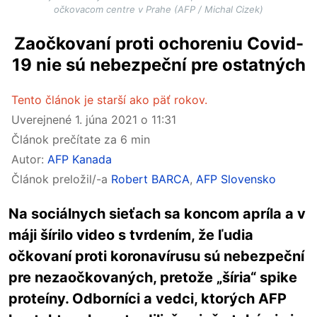
očkovacom centre v Prahe (AFP / Michal Cizek)
Zaočkovaní proti ochoreniu Covid-
19 nie sú nebezpeční pre ostatných
Tento článok je starší ako päť rokov.
Uverejnené
1. júna 2021 o 11:31
Článok prečítate za 6 min
Autor:
AFP Kanada
Článok preložil/-a
Robert BARCA
,
AFP Slovensko
Na sociálnych sieťach sa koncom apríla a v
máji šírilo video s tvrdením, že ľudia
očkovaní proti koronavírusu sú nebezpeční
pre nezaočkovaných, pretože „šíria“ spike
proteíny. Odborníci a vedci, ktorých AFP