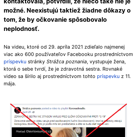
kontaktovala, potvrdili, že niečo také nie je
možné. Neexistujú taktiež žiadne dôkazy o
tom, že by očkovanie spôsobovalo
neplodnosť.
Na videu, ktoré od 29. apríla 2021 zdieľalo najmenej
viac ako 600 používateľov Facebooku prostredníctvom
príspevku
stránky
Strážca poznania
, vystupuje žena,
ktorá o sebe tvrdí, že je zdravotná sestra. Rovnaké
video sa šírilo aj prostredníctvom tohto
príspevku
z 11.
mája.
Image