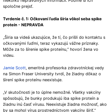
niekoľko nepravdivých informácií. Poďme si ich
spoločne prejsť.
Tvrdenie č. 1: Očkovaní ľudia šíria vôkol seba spike
proteín - NEPRAVDA
„Šíria sa videá ukazujúce, že tí, čo prišli do kontaktu s
očkovanými ľuďmi, teraz vykazujú vážne príznaky.
Môže za to šírenie spike proteínu,“ hovorí žena vo
videu.
Jamie Scott
, emeritná profesorka zdravotníckej vedy
na Simon Fraser University tvrdí, že žiadny dôkaz o
šírení spike proteínu neexistuje.
„V skutočnosti je to úplne nemožné. Všetky vakcíny
spôsobujú, že bunky produkujú iba spike proteín a
žiadnu inú časť vírusu. Neexistuje žiadna možnosť, ako
by sa mohol vírus prostredníctvom vakcíny šíriť,“