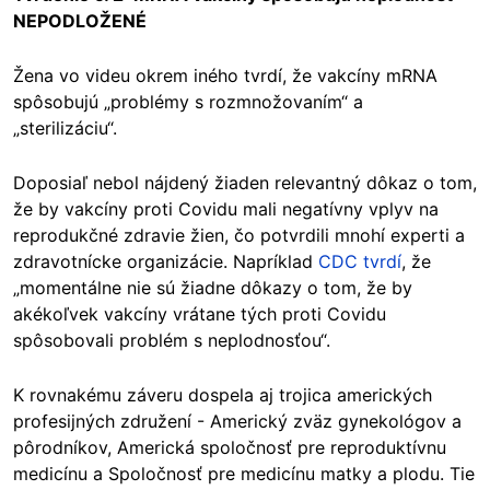
NEPODLOŽENÉ
Žena vo videu okrem iného tvrdí, že vakcíny mRNA
spôsobujú „problémy s rozmnožovaním“ a
„sterilizáciu“.
Doposiaľ nebol nájdený žiaden relevantný dôkaz o tom,
že by vakcíny proti Covidu mali negatívny vplyv na
reprodukčné zdravie žien, čo potvrdili mnohí experti a
zdravotnícke organizácie. Napríklad
CDC tvrdí
, že
„momentálne nie sú žiadne dôkazy o tom, že by
akékoľvek vakcíny vrátane tých proti Covidu
spôsobovali problém s neplodnosťou“.
K rovnakému záveru dospela aj trojica amerických
profesijných združení - Americký zväz gynekológov a
pôrodníkov, Americká spoločnosť pre reproduktívnu
medicínu a Spoločnosť pre medicínu matky a plodu. Tie