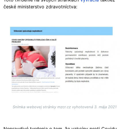
české ministerstvo zdravotníctva:
Image
Snímka webovej stránky mzcr.cz vyhotovená 3. mája 2021
Nepravdivé tvrdenia o tom, že vakcíny proti Covidu