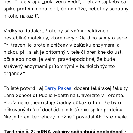
nešíri“. Ide vraj o „pokrivenú vedu“, pretože „aj keby sa
spike proteín mohol šíriť, čo nemôže, nebol by schopný
nikoho nakaziť“.
Vedkyňa dodala: „Proteíny sú veľmi reaktívne a
nestabilné molekuly, ktoré nevydržia dlho samy o sebe.
Pri trávení je proteín zničený v žalúdku enzýmami a
nízkou pH, a ak je prítomný v tele či prenikne do úst,
očí alebo nosa, je veľmi pravdepodobné, že bude
strávený enzýmami prítomnými v bunkách týchto
orgánov.“
To isté potvrdil aj
Barry Pakes
, docent lekárskej fakulty
Lana School of Public Health na Univerzite v Toronte.
Podľa neho „neexistuje žiadny dôkaz o tom, že by u
očkovaných ľudí dochádzalo k šíreniu spike proteínu.
Nie je to ani teoreticky možné,“ povedal AFP v e-maile.
Tvrdenie č. 2: mRNA vakcíny spôsobujú neplodnosť -