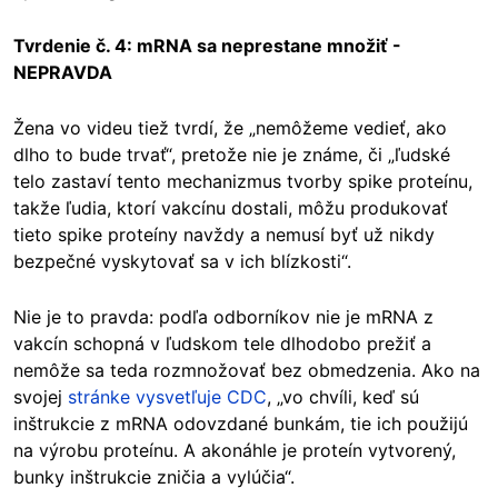
Tvrdenie č. 4: mRNA sa neprestane množiť -
NEPRAVDA
Žena vo videu tiež tvrdí, že „nemôžeme vedieť, ako
dlho to bude trvať“, pretože nie je známe, či „ľudské
telo zastaví tento mechanizmus tvorby spike proteínu,
takže ľudia, ktorí vakcínu dostali, môžu produkovať
tieto spike proteíny navždy a nemusí byť už nikdy
bezpečné vyskytovať sa v ich blízkosti“.
Nie je to pravda: podľa odborníkov nie je mRNA z
vakcín schopná v ľudskom tele dlhodobo prežiť a
nemôže sa teda rozmnožovať bez obmedzenia. Ako na
svojej
stránke vysvetľuje CDC
, „vo chvíli, keď sú
inštrukcie z mRNA odovzdané bunkám, tie ich použijú
na výrobu proteínu. A akonáhle je proteín vytvorený,
bunky inštrukcie zničia a vylúčia“.