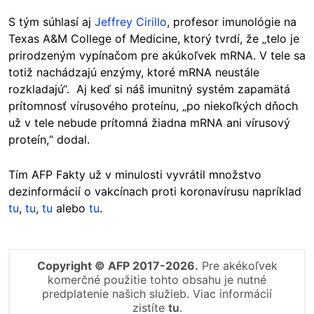
S tým súhlasí aj
Jeffrey Cirillo
, profesor imunológie na
Texas A&M College of Medicine, ktorý tvrdí, že „telo je
prirodzeným vypínačom pre akúkoľvek mRNA. V tele sa
totiž nachádzajú enzýmy, ktoré mRNA neustále
rozkladajú“. Aj keď si náš imunitný systém zapamätá
prítomnosť vírusového proteínu, „po niekoľkých dňoch
už v tele nebude prítomná žiadna mRNA ani vírusový
proteín,“ dodal.
Tím AFP Fakty už v minulosti vyvrátil množstvo
dezinformácií o vakcínach proti koronavírusu napríklad
tu
,
tu
,
tu
alebo
tu
.
Copyright © AFP 2017-2026.
Pre akékoľvek
komerčné použitie tohto obsahu je nutné
predplatenie našich služieb. Viac informácií
zistíte
tu
.