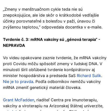
„Zmeny v menštruačnom cykle teda nie sú
znepokojujúce, ale ide skôr o krátkodobé vedľajšie
účinky porovnateľné s bolesťou v paži, únavou či
zvýšenou teplotou,“ odpovedala docentka v e-maile.
Tvrdenie č. 3: mRNA vakcíny sú „génová terapia“ -
NEPRAVDA
Vo videu opakovane zaznie tvrdenie, že mRNA vakcíny
proti Covidu môžu spôsobiť zmeny v ľudskej DNA. V
minulosti šíril obľúbené tvrdenie konšpirátorov aj
minister hospodárstva a predseda SaS
Richard Sulík
.
Nie je to pravda
. Podľa odborníkov nemôžu vakcíny
mRNA zmeniť genetický materiál človeka.
Grant McFadden
, riaditeľ Centra pre imunoterapiu,
vakcíny a viroterapiu na Arizonskej štátnej univerzite,