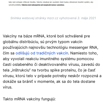
Snímka webovej stránky mzcr.cz vyhotovená 3. mája 2021
Vakcíny na báze mRNA, ktoré boli schválené pre
globálnu distribúciu, sú prvým typom vakcín
používajúcich najnovšiu technológiu messenger RNA,
čím sa
odlišujú od tradičných vakcín
. Namiesto toho,
aby vyvolali reakciu imunitného systému pomocou
časti oslabeného či deaktivovaného vírusu, zavedú do
tela „inštrukciu“ na tvorbu spike proteínu, čo je časť
vírusu, ktorú telo v prípade potreby neskôr rozpozná a
dokáže sa brániť v momente, ak sa do tela dostane
vírus.
Takto mRNA vakcíny fungujú: