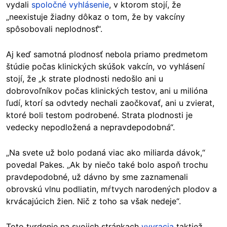
vydali
spoločné vyhlásenie
, v ktorom stojí, že
„neexistuje žiadny dôkaz o tom, že by vakcíny
spôsobovali neplodnosť“.
Aj keď samotná plodnosť nebola priamo predmetom
štúdie počas klinických skúšok vakcín, vo vyhlásení
stojí, že „k strate plodnosti nedošlo ani u
dobrovoľníkov počas klinických testov, ani u milióna
ľudí, ktorí sa odvtedy nechali zaočkovať, ani u zvierat,
ktoré boli testom podrobené. Strata plodnosti je
vedecky nepodložená a nepravdepodobná“.
„Na svete už bolo podaná viac ako miliarda dávok,“
povedal Pakes. „Ak by niečo také bolo aspoň trochu
pravdepodobné, už dávno by sme zaznamenali
obrovskú vlnu podliatin, mŕtvych narodených plodov a
krvácajúcich žien. Nič z toho sa však nedeje“.
Toto tvrdenie na svojich stránkach
vyvracia
taktiež