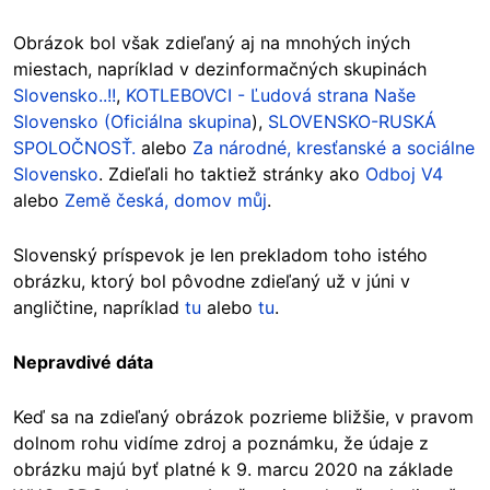
Obrázok bol však zdieľaný aj na mnohých iných
miestach, napríklad v dezinformačných skupinách
Slovensko..!!
,
KOTLEBOVCI - Ľudová strana Naše
Slovensko (Oficiálna skupina
),
SLOVENSKO-RUSKÁ
SPOLOČNOSŤ.
alebo
Za národné, kresťanské a sociálne
Slovensko
. Zdieľali ho taktiež stránky ako
Odboj V4
alebo
Země česká, domov můj
.
Slovenský príspevok je len prekladom toho istého
obrázku, ktorý bol pôvodne zdieľaný už v júni v
angličtine, napríklad
tu
alebo
tu
.
Nepravdivé dáta
Keď sa na zdieľaný obrázok pozrieme bližšie, v pravom
dolnom rohu vidíme zdroj a poznámku, že údaje z
obrázku majú byť platné k 9. marcu 2020 na základe