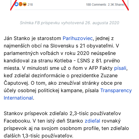
Snímka FB príspevku vyhotovená 26. augusta 2020
Ján Stanko je starostom
Parihuzoviec
, jednej z
najmenších obcí na Slovensku s 21 obyvateľmi. V
parlamentných voľbách v roku 2020 neúspešne
kandidoval za stranu Kotleba - ĽSNS z 81. prvého
miesta. V minulosti sme už o ňom v AFP Fakty
písali
,
keď zdieľal dezinformácie o prezidentke Zuzane
Čaputovej. O tom, ako zneužíval stránky obce pre
účely osobnej politickej kampane, písala
Transparency
International
.
Stankov príspevok zdieľalo 2,3-tisíc používateľov
Facebooku. V ten istý deň Stanko
zdieľal
rovnaký
príspevok aj na svojom osobnom profile, ten zdieľalo
ďalších 1,3-tisíc používateľov.