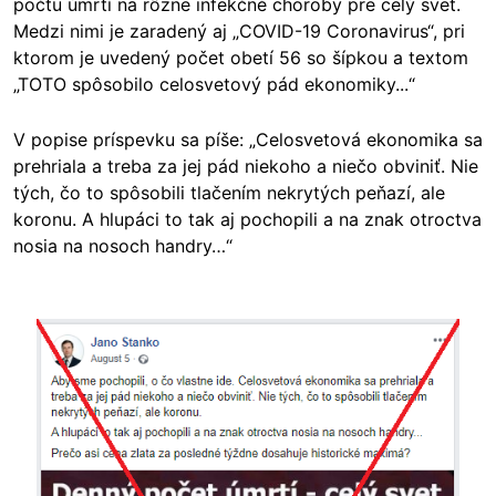
počtu úmrtí na rôzne infekčné choroby pre celý svet.
Medzi nimi je zaradený aj „COVID-19 Coronavirus“, pri
ktorom je uvedený počet obetí 56 so šípkou a textom
„TOTO spôsobilo celosvetový pád ekonomiky...“
V popise príspevku sa píše: „Celosvetová ekonomika sa
prehriala a treba za jej pád niekoho a niečo obviniť. Nie
tých, čo to spôsobili tlačením nekrytých peňazí, ale
koronu. A hlupáci to tak aj pochopili a na znak otroctva
nosia na nosoch handry…“
Image