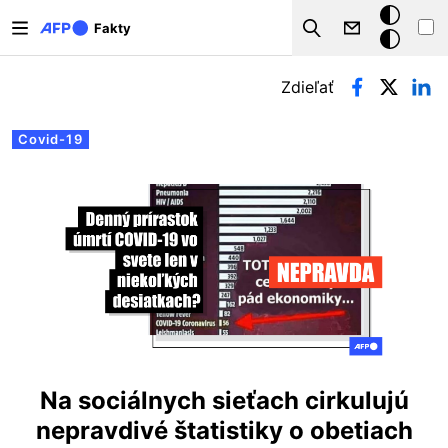
Skočiť na hlavný obsah
Tmavý
Fakty
Search
režim
Primárne karty
Zdieľať
Covid-19
Na sociálnych sieťach cirkulujú
nepravdivé štatistiky o obetiach