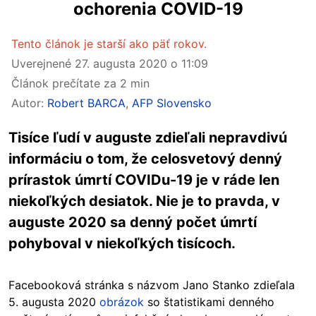
ochorenia COVID-19
Tento článok je starší ako päť rokov.
Uverejnené
27. augusta 2020 o 11:09
Článok prečítate za 2 min
Autor:
Robert BARCA
,
AFP Slovensko
Tisíce ľudí v auguste zdieľali nepravdivú
informáciu o tom, že celosvetový denný
prírastok úmrtí COVIDu-19 je v ráde len
niekoľkých desiatok. Nie je to pravda, v
auguste 2020 sa denný počet úmrtí
pohyboval v niekoľkých tisícoch.
Facebooková stránka s názvom Jano Stanko zdieľala
5. augusta 2020
obrázok
so štatistikami denného