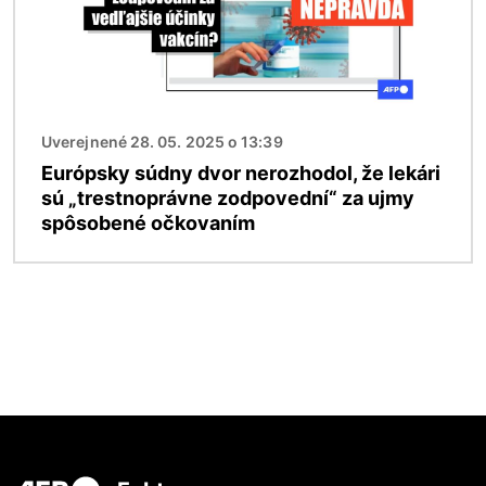
Uverejnené 28. 05. 2025 o 13:39
Európsky súdny dvor nerozhodol, že lekári
sú „trestnoprávne zodpovední“ za ujmy
spôsobené očkovaním