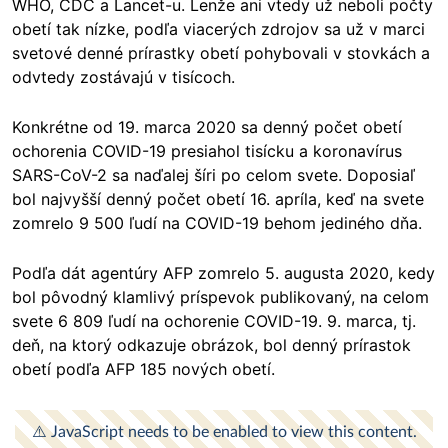
WHO, CDC a Lancet-u. Lenže ani vtedy už neboli počty
obetí tak nízke, podľa viacerých zdrojov sa už v marci
svetové denné prírastky obetí pohybovali v stovkách a
odvtedy zostávajú v tisícoch.
Konkrétne od 19. marca 2020 sa denný počet obetí
ochorenia COVID-19 presiahol tisícku a koronavírus
SARS-CoV-2 sa naďalej šíri po celom svete. Doposiaľ
bol najvyšší denný počet obetí 16. apríla, keď na svete
zomrelo 9 500 ľudí na COVID-19 behom jediného dňa.
Podľa dát agentúry AFP zomrelo 5. augusta 2020, kedy
bol pôvodný klamlivý príspevok publikovaný, na celom
svete 6 809 ľudí na ochorenie COVID-19. 9. marca, tj.
deň, na ktorý odkazuje obrázok, bol denný prírastok
obetí podľa AFP 185 nových obetí.