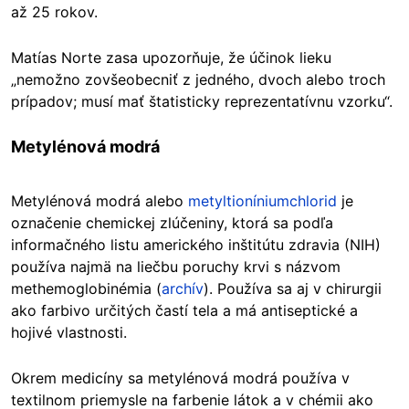
až 25 rokov.
Matías Norte zasa upozorňuje, že účinok lieku
„nemožno zovšeobecniť z jedného, dvoch alebo troch
prípadov; musí mať štatisticky reprezentatívnu vzorku“.
Metylénová modrá
Metylénová modrá alebo
metyltioníniumchlorid
je
označenie chemickej zlúčeniny, ktorá sa podľa
informačného listu amerického inštitútu zdravia (NIH)
používa najmä na liečbu poruchy krvi s názvom
methemoglobinémia (
archív
). Používa sa aj v chirurgii
ako farbivo určitých častí tela a má antiseptické a
hojivé vlastnosti.
Okrem medicíny sa metylénová modrá používa v
textilnom priemysle na farbenie látok a v chémii ako