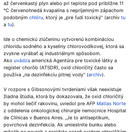
až červenkastý plyn alebo pri teplote pod približne 11
°C červenohnedá kvapalina s nepríjemným zápachom
podobným
chlóru
, ktorý je „pre ľudí toxický“ (archív
tu
a
tu
).
Ide o chemickú zlúčeninu vytvorenú kombináciou
chloridu sodného a kyseliny chlorovodíkovej, ktorá sa
zvykne vyrábať aj industriálnym spôsobom.
Ako
uvádza
americká Agentúra pre toxické látky a
register chorôb (ATSDR), oxid chloričitý často sa
používa „na dezinfekciu pitnej vody“ (
archív
).
V rozpore s Gibsonovými tvrdeniami však neexistuje
žiadna štúdia, ktorá by dokazovala, že oxid chloričitý
by mohol liečiť rakovinu, uviedol pre AFP
Matías Norte
z oddelenia onkologickej chirurgie nemocnice Hospital
de Clínicas v Buenos Aires. „Je to antiseptikum,
povrchová dezinfekcia. Ak umiestnite bunku alebo
mikrób na povrch a prejdete cezeň oxidom chloričitým,