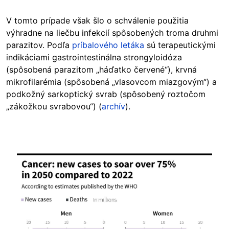
V tomto prípade však šlo o schválenie použitia
výhradne na liečbu infekcií spôsobených troma druhmi
parazitov. Podľa
príbalového letáka
sú terapeutickými
indikáciami gastrointestinálna strongyloidóza
(spôsobená parazitom „háďatko červené“), krvná
mikrofilarémia (spôsobená „vlasovcom miazgovým“) a
podkožný sarkoptický svrab (spôsobený roztočom
„zákožkou svrabovou“) (
archív
).
Image