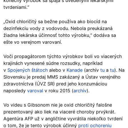
konečný výrobok sa spája s uvedenými lekárskymi
tvrdeniami.“
„Oxid chloričitý sa bežne používa ako biocíd na
dezinfekciu vody z vodovodu. Nebola preukázaná
žiadna lekárska účinnosť tohto výrobku,“ dodáva sa
ešte vo verejnom varovaní.
Voči propagátorom týchto výrobkov boli vo viacerých
krajinách vynesené súdne rozsudky, napríklad
v
Spojených štátoch
alebo v
Kanade
(archív
tu
a
tu
). Na
Slovensku je predaj MMS zakázaný a Ústav verejného
zdravotníctva (ÚVZ SR) pred jeho konzumáciou
naposledy
varoval
v roku 2015 (
archív
).
Vo videu s Gibsonom nie je oxid chloričitý falošne
prezentovaný ako liek na viaceré choroby prvýkrát.
Agentúra AFP už v angličtine vyvrátila niekoľko tvrdení
o tom, že je tento výrobok účinný
proti ochoreniu