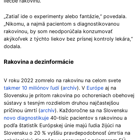
liečbe rakovinu.
„Zatiaľ ide o experimenty alebo fantázie,“ povedala.
„Nikomu, a najmä pacientom s diagnostikovanou
rakovinou, by som neodporúčala konzumovať
akýkoľvek z týchto liekov bez prísnej kontroly lekára,“
dodala.
Rakovina a dezinformácie
V roku 2022 zomrelo na rakovinu na celom svete
takmer 10 miliónov ľudí
(
archív
). V
Európe
aj na
Slovensku je pritom rakovina po ochoreniach obehovej
sústavy s tesným rozdielom druhou najčastejšou
príčinou úmrtí (
archív
). Každoročne sa na Slovensku
novo diagnostikuje
40-tisíc pacientov s rakovinou a
podľa štatistík Európskej únie majú ľudia žijúci na
Slovensku o 20 % vyššiu pravdepodobnosť úmrtia na