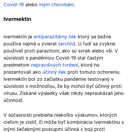
Covid-19
alebo
iným chorobám
.
Ivermektín
Ivermektín je
antiparazitárny liek
ktorý sa bežne
používa najmä u zvierat (
archív
). U ľudí sa zvykne
používať proti parazitom, ako sú svrab alebo vši. V
súvislosti s pandémiou Covid-19 stal častým
predmetom
nepravdivých tvrdení
, ktoré ho
prezentovali ako
účinný liek
proti tomuto ochoreniu.
Ivermektín bol zo začiatku pandémie testovaný v
súvislosti s možnosťou, že by mohol byť účinný proti
vírusu. Získané výsledky však nikdy nepreukázali jeho
účinnosť.
V súčasnosti prebieha niekoľko výskumov, ktorých
cieľom je zistiť, či môže byť kombinácia ivermektínu s
inými liečebnými postupmi účinná v boji proti