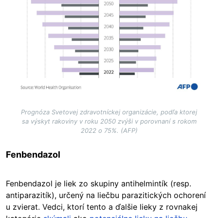
Prognóza Svetovej zdravotníckej organizácie, podľa ktorej
sa výskyt rakoviny v roku 2050 zvýši v porovnaní s rokom
2022 o 75%. (AFP)
Fenbendazol
Fenbendazol je liek zo skupiny antihelmintík (resp.
antiparazitík), určený na liečbu parazitických ochorení
u zvierat. Vedci, ktorí tento a ďalšie lieky z rovnakej