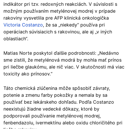
indikátor pri tzv. redoxných reakciách. V súvislosti s
možným používaním metylénovej modrej v prípade
rakoviny vysvetlila pre AFP klinická onkologička
Victoria Costanzo
, že sa „niekedy“ používa pri
operáciach súvisiacich s rakovinou, ale aj „v iných
oblastiach“.
Matias Norte poskytol ďalšie podrobnosti: „Nedávno
sme zistili, že metylénová modrá by mohla mať prínos
pri liečbe glaukómu, ale nič viac. V skutočnosti má viac
toxicity ako prínosov.“
Táto chemická zlúčenina môže spôsobiť závraty,
potenie a zmenu farby pokožky a nemala by sa
používať bez lekárskeho dohľadu. Podľa Costanzo
neexistujú žiadne vedecké dôkazy, ktoré by
podporovali používanie metylénovej modrej,
fenbendazolu, ivermektínu alebo oxidu chloričitého pri