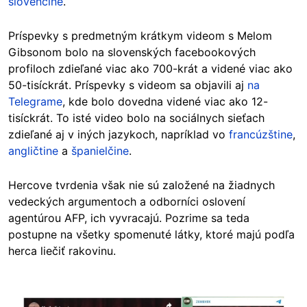
slovenčine
.
Príspevky s predmetným krátkym videom s Melom
Gibsonom bolo na slovenských facebookových
profiloch zdieľané viac ako 700-krát a videné viac ako
50-tisíckrát. Príspevky s videom sa objavili aj
na
Telegrame
, kde bolo dovedna videné viac ako 12-
tisíckrát. To isté video bolo na sociálnych sieťach
zdieľané aj v iných jazykoch, napríklad vo
francúzštine
,
angličtine
a
španielčine
.
Hercove tvrdenia však nie sú založené na žiadnych
vedeckých argumentoch a odborníci oslovení
agentúrou AFP, ich vyvracajú. Pozrime sa teda
postupne na všetky spomenuté látky, ktoré majú podľa
herca liečiť rakovinu.
Image