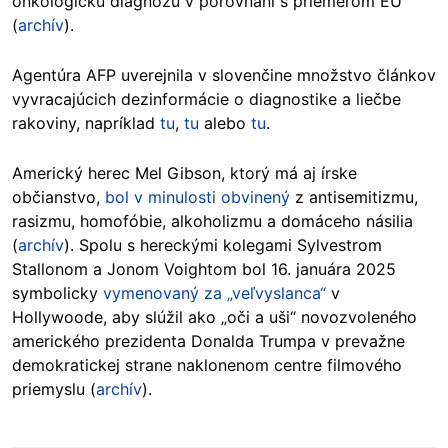
onkologickú diagnózu v porovnaní s priemerom EÚ
(
archív
).
Agentúra AFP uverejnila v slovenčine množstvo článkov
vyvracajúcich dezinformácie o diagnostike a liečbe
rakoviny, napríklad
tu
,
tu
alebo
tu
.
Americký herec Mel Gibson, ktorý má aj írske
občianstvo,
bol v minulosti obvinený
z antisemitizmu,
rasizmu, homofóbie, alkoholizmu a domáceho násilia
(
archív
). Spolu s hereckými kolegami Sylvestrom
Stallonom a Jonom Voightom bol 16. januára 2025
symbolicky
vymenovaný za „veľvyslanca“
v
Hollywoode, aby slúžil ako „oči a uši“ novozvoleného
amerického prezidenta Donalda Trumpa v prevažne
demokratickej strane naklonenom centre filmového
priemyslu (
archív
).