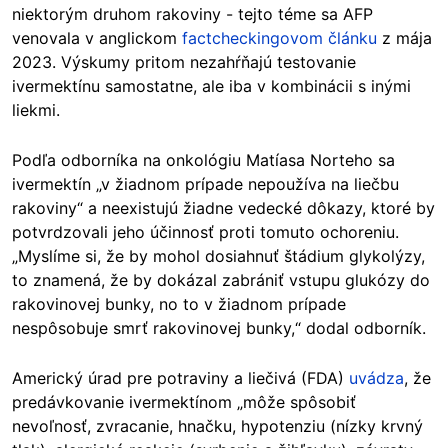
niektorým druhom rakoviny - tejto téme sa AFP
venovala v anglickom
factcheckingovom článku
z mája
2023. Výskumy pritom nezahŕňajú testovanie
ivermektínu samostatne, ale iba v kombinácii s inými
liekmi.
Podľa odborníka na onkológiu Matíasa Norteho sa
ivermektín „v žiadnom prípade nepoužíva na liečbu
rakoviny“ a neexistujú žiadne vedecké dôkazy, ktoré by
potvrdzovali jeho účinnosť proti tomuto ochoreniu.
„Myslíme si, že by mohol dosiahnuť štádium glykolýzy,
to znamená, že by dokázal zabrániť vstupu glukózy do
rakovinovej bunky, no to v žiadnom prípade
nespôsobuje smrť rakovinovej bunky,“ dodal odborník.
Americký úrad pre potraviny a liečivá (FDA)
uvádza
, že
predávkovanie ivermektínom „môže spôsobiť
nevoľnosť, zvracanie, hnačku, hypotenziu (nízky krvný