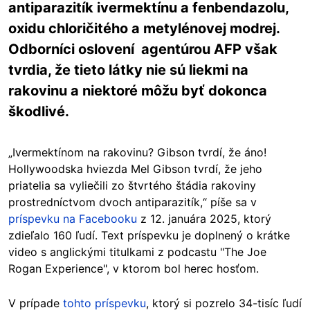
antiparazitík ivermektínu a fenbendazolu,
oxidu chloričitého a metylénovej modrej.
Odborníci oslovení agentúrou AFP však
tvrdia, že tieto látky nie sú liekmi na
rakovinu a niektoré môžu byť dokonca
škodlivé.
„Ivermektínom na rakovinu? Gibson tvrdí, že áno!
Hollywoodska hviezda Mel Gibson tvrdí, že jeho
priatelia sa vyliečili zo štvrtého štádia rakoviny
prostredníctvom dvoch antiparazitík,“ píše sa v
príspevku na Facebooku
z 12. januára 2025, ktorý
zdieľalo 160 ľudí. Text príspevku je doplnený o krátke
video s anglickými titulkami z podcastu "The Joe
Rogan Experience", v ktorom bol herec hosťom.
V prípade
tohto príspevku
, ktorý si pozrelo 34-tisíc ľudí