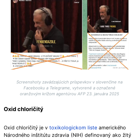
Screenshoty zavádzajúcich príspevkov v slovenčine na
Facebooku a Telegrame, vytvorené a označené
oranžovým krížom agentúrou AFP 23. januára 2025
Oxid chloričitý
Oxid chloričitý je v
toxikologickom liste
amerického
Národného inštitútu zdravia (NIH) definovaný ako žltý