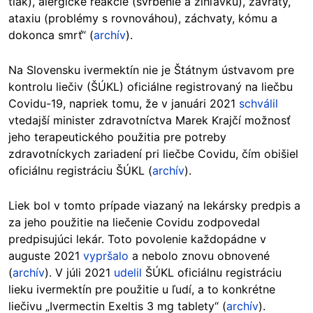
tlak), alergické reakcie (svrbenie a žihľavku), závraty,
ataxiu (problémy s rovnováhou), záchvaty, kómu a
dokonca smrť“ (
archív
).
Na Slovensku ivermektín nie je Štátnym ústvavom pre
kontrolu liečiv (ŠÚKL) oficiálne registrovaný na liečbu
Covidu-19, napriek tomu, že v januári 2021
schválil
vtedajší minister zdravotníctva Marek Krajčí možnosť
jeho terapeutického použitia pre potreby
zdravotníckych zariadení pri liečbe Covidu, čím obišiel
oficiálnu registráciu ŠÚKL (
archív
).
Liek bol v tomto prípade viazaný na lekársky predpis a
za jeho použitie na liečenie Covidu zodpovedal
predpisujúci lekár. Toto povolenie každopádne v
auguste 2021
vypršalo
a nebolo znovu obnovené
(
archív
). V júli 2021
udelil
ŠÚKL oficiálnu registráciu
lieku ivermektín pre použitie u ľudí, a to konkrétne
liečivu „Ivermectin Exeltis 3 mg tablety“ (
archív
).