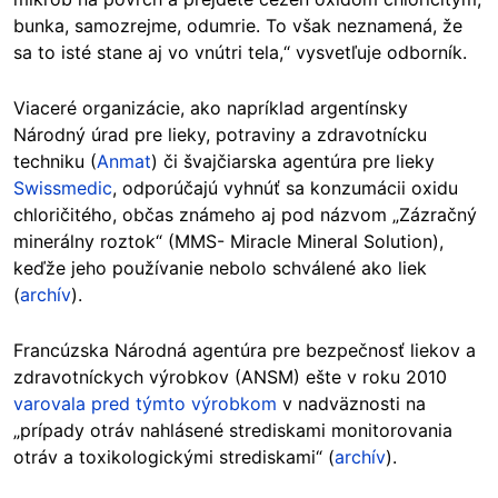
bunka, samozrejme, odumrie. To však neznamená, že
sa to isté stane aj vo vnútri tela,“ vysvetľuje odborník.
Viaceré organizácie, ako napríklad argentínsky
Národný úrad pre lieky, potraviny a zdravotnícku
techniku (
Anmat
) či švajčiarska agentúra pre lieky
Swissmedic
, odporúčajú vyhnúť sa konzumácii oxidu
chloričitého, občas známeho aj pod názvom „Zázračný
minerálny roztok“ (MMS- Miracle Mineral Solution),
keďže jeho používanie nebolo schválené ako liek
(
archív
).
Francúzska Národná agentúra pre bezpečnosť liekov a
zdravotníckych výrobkov (ANSM) ešte v roku 2010
varovala pred týmto výrobkom
v nadväznosti na
„prípady otráv nahlásené strediskami monitorovania
otráv a toxikologickými strediskami“ (
archív
).