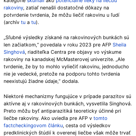
kategórie
skúmali
ako
potenciálne lieky na liečbu
rakoviny
, zatiaľ nenašli dostatočné dôkazy na
potvrdenie tvrdenia, že môžu liečiť rakovinu u ľudí
(archív
tu
a
tu
).
„Sľubné výsledky získané na rakovinových bunkách sú
len začiatkom,“ povedala v roku 2023 pre AFP
Sheila
Singhová
, riaditeľka Centra pre objavy vo výskume
rakoviny na kanadskej McMasterovej univerzite. „Ale
tvrdenie, že by to mohlo vyliečiť rakovinu, jednoducho
nie je vedecké, pretože na podporu tohto tvrdenia
neexistujú žiadne údaje,“ dodala.
Niektoré mechanizmy fungujúce v prípade parazitov sú
aktívne aj v rakovinových bunkách, vysvetlila Singhová.
Preto môžu byť antiparazitiká teoreticky účinné pri
liečbe rakoviny. Ako uviedla pre AFP v
tomto
factcheckingovom článku
, cesta od výsledkov
predklinických štúdií k overenej liečbe však môže trvať