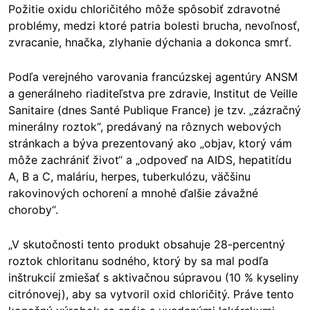
Požitie oxidu chloričitého môže spôsobiť zdravotné
problémy, medzi ktoré patria bolesti brucha, nevoľnosť,
zvracanie, hnačka, zlyhanie dýchania a dokonca smrť.
Podľa verejného varovania francúzskej agentúry ANSM
a generálneho riaditeľstva pre zdravie, Institut de Veille
Sanitaire (dnes Santé Publique France) je tzv. „zázračný
minerálny roztok“, predávaný na rôznych webových
stránkach a býva prezentovaný ako „objav, ktorý vám
môže zachrániť život“ a „odpoveď na AIDS, hepatitídu
A, B a C, maláriu, herpes, tuberkulózu, väčšinu
rakovinových ochorení a mnohé ďalšie závažné
choroby“.
„V skutočnosti tento produkt obsahuje 28-percentný
roztok chloritanu sodného, ktorý by sa mal podľa
inštrukcií zmiešať s aktivačnou súpravou (10 % kyseliny
citrónovej), aby sa vytvoril oxid chloričitý. Práve tento