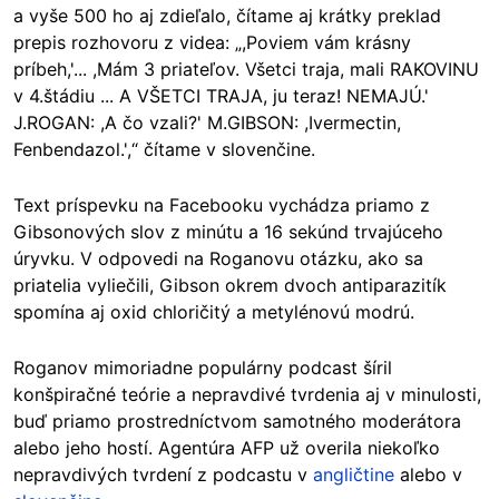
a vyše 500 ho aj zdieľalo, čítame aj krátky preklad
prepis rozhovoru z videa: „,Poviem vám krásny
príbeh,'... ,Mám 3 priateľov. Všetci traja, mali RAKOVINU
v 4.štádiu ... A VŠETCI TRAJA, ju teraz! NEMAJÚ.'
J.ROGAN: ,A čo vzali?' M.GIBSON: ,Ivermectin,
Fenbendazol.',“ čítame v slovenčine.
Text príspevku na Facebooku vychádza priamo z
Gibsonových slov z minútu a 16 sekúnd trvajúceho
úryvku. V odpovedi na Roganovu otázku, ako sa
priatelia vyliečili, Gibson okrem dvoch antiparazitík
spomína aj oxid chloričitý a metylénovú modrú.
Roganov mimoriadne populárny podcast šíril
konšpiračné teórie a nepravdivé tvrdenia aj v minulosti,
buď priamo prostredníctvom samotného moderátora
alebo jeho hostí. Agentúra AFP už overila niekoľko
nepravdivých tvrdení z podcastu v
angličtine
alebo v