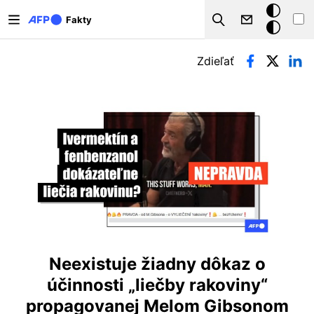
Skočiť na hlavný obsah
Tmavý
Fakty
Search
režim
Primárne karty
Zdieľať
Neexistuje žiadny dôkaz o
účinnosti „liečby rakoviny“
propagovanej Melom Gibsonom