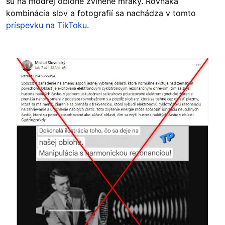
sú na modrej oblohe zvlnené mraky. Rovnaká
kombinácia slov a fotografií sa nachádza v tomto
príspevku na TikToku
.
Image