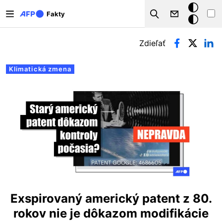
Skočiť na hlavný obsah
Tmavý
Fakty
Search
režim
Primárne karty
Zdieľať
Klimatická zmena
Exspirovaný americký patent z 80.
rokov nie je dôkazom modifikácie