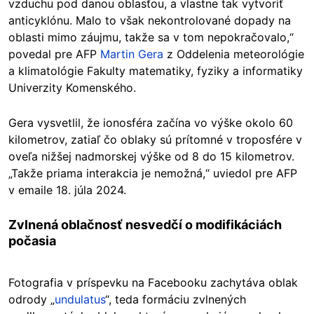
vzduchu pod danou oblasťou, a vlastne tak vytvoriť
anticyklónu. Malo to však nekontrolované dopady na
oblasti mimo záujmu, takže sa v tom nepokračovalo,“
povedal pre AFP
Martin Gera
z Oddelenia meteorológie
a klimatológie Fakulty matematiky, fyziky a informatiky
Univerzity Komenského.
Gera vysvetlil, že ionosféra začína vo výške okolo 60
kilometrov, zatiaľ čo oblaky sú prítomné v troposfére v
oveľa nižšej nadmorskej výške od 8 do 15 kilometrov.
„Takže priama interakcia je nemožná,“ uviedol pre AFP
v emaile 18. júla 2024.
Zvlnená oblačnosť nesvedčí o modifikáciách
počasia
Fotografia v príspevku na Facebooku zachytáva oblak
odrody „
undulatus
“, teda formáciu zvlnených