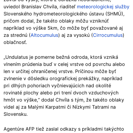
uviedol Branislav Chvíla, riaditeľ
meteorologickej služby
Slovenského hydrometeorologického ústavu (SHMÚ),
pričom dodal, že takéto oblaky môžu vzniknúť
napríklad vo výške 5km, čo môže byť považované aj
za strednú (
Altocumulus
) aj za vysokú (
Cirrocumulus
)
oblačnosť.
„Undulatus je pomerne bežná odroda, ktorá vzniká
vlnením prúdenia buď v celej vrstve od povrchu alebo
len v určitej ohraničenej vrstve. Príčinou môže byť
zvlnenie v dôsledku orografickej prekážky, napríklad
pri dlhých pohoriach vyčnievajúcich nad okolité
rovinaté plochy alebo pri trení dvoch vzduchových
hmôt vo výške,“ dodal Chvíla s tým, že takéto oblaky
videl aj za Malými Karpatmi či Nízkymi Tatrami na
Slovensku.
Agentúre AFP tiež zaslal odkazy s príkladmi takýchto