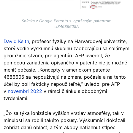
Snímka z Google Patents s vypršaným patentom
US4686605A
David Keith
, profesor fyziky na Harvardovej univerzite,
ktorý vedie výskumnú skupinu zaoberajúcu sa solárnym
geoinžinierstvom, pre agentúru AFP uviedol, že
pomocou zariadenia opísaného v patente nie je možné
meniť počasie. „Koncepty v americkom patente
4686605 sa nepoužívajú na zmenu počasia a na tento
účel by boli fakticky nepoužiteľné,“ uviedol pre AFP
v
novembri 2022
v rámci článku s obdobnými
tvrdeniami.
„Čo sa týka ionizácie vyšších vrstiev atmosféry, tak v
minulosti sa robili takéto pokusy. Výskumníci dokázali
zohriať danú oblasť, a tým akoby natiahnuť stĺpec