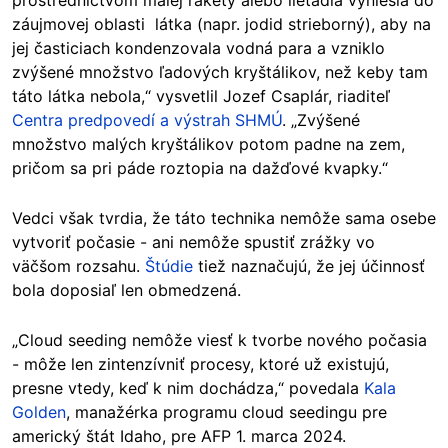
prostredníctvom malej rakety alebo lietadla vyniesla do
záujmovej oblasti látka (napr. jodid strieborný), aby na
jej časticiach kondenzovala vodná para a vzniklo
zvýšené množstvo ľadových kryštálikov, než keby tam
táto látka nebola,“ vysvetlil Jozef Csaplár, riaditeľ
Centra predpovedí a výstrah SHMÚ
. „Zvýšené
množstvo malých kryštálikov potom padne na zem,
pričom sa pri páde roztopia na dažďové kvapky.“
Vedci však tvrdia, že táto technika nemôže sama osebe
vytvoriť počasie - ani nemôže spustiť zrážky vo
väčšom rozsahu.
Štúdie
tiež naznačujú, že jej účinnosť
bola doposiaľ len obmedzená.
„Cloud seeding
nemôže viesť k tvorbe nového počasia
- môže len zintenzívniť procesy, ktoré už existujú,
presne vtedy, keď k nim dochádza,“ povedala
Kala
Golden
, manažérka programu cloud seedingu pre
americký štát Idaho, pre AFP 1. marca 2024.