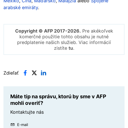
Mexiko
,
Čína
,
Maďarsko
,
Malajzia
alebo
Spojené
arabské emiráty
.
Copyright © AFP 2017-2026.
Pre akékoľvek
komerčné použitie tohto obsahu je nutné
predplatenie našich služieb. Viac informácií
zistíte
tu
.
Zdieľať
Máte tip na správu, ktorú by sme v AFP
mohli overiť?
Kontaktujte nás
E-mail