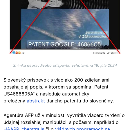
Snímka nepravdivého príspevku vyhotovená 19. júla 2024
Slovenský príspevok s viac ako 200 zdieľaniami
obsahuje aj popis, v ktorom sa spomína „Patent
US4686605A“ a nasleduje automaticky
preložený
abstrakt
daného patentu do slovenčiny.
Agentúra AFP už v minulosti vyvrátila viacero tvrdení o
údajnej rozsiahlej manipulácii s počasím, napríklad o
HAARP
,
chemtrails
či o
vládnych programoch na