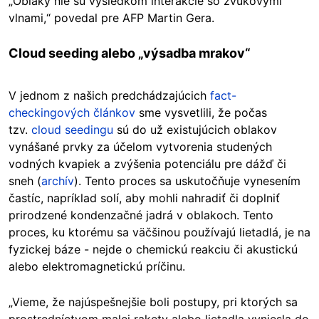
„Oblaky nie sú výsledkom interakcie so zvukovými
vlnami,“ povedal pre AFP Martin Gera.
Cloud seeding
alebo „výsadba mrakov“
V jednom z našich predchádzajúcich
fact-
checkingových článkov
sme vysvetlili, že počas
tzv.
cloud seedingu
sú do už existujúcich oblakov
vynášané prvky za účelom vytvorenia studených
vodných kvapiek a zvýšenia potenciálu pre dážď či
sneh (
archív
). Tento proces sa uskutočňuje vynesením
častíc, napríklad solí, aby mohli nahradiť či doplniť
prirodzené kondenzačné jadrá v oblakoch. Tento
proces, ku ktorému sa väčšinou používajú lietadlá, je na
fyzickej báze - nejde o chemickú reakciu či akustickú
alebo elektromagnetickú príčinu.
„Vieme, že najúspešnejšie boli postupy, pri ktorých sa