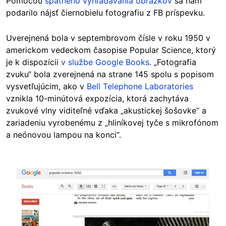
Pomocou
spätného vyhľadávania obrázkov
sa nám
podarilo nájsť čiernobielu fotografiu z FB príspevku.
Uverejnená bola v septembrovom čísle v roku 1950 v
americkom vedeckom časopise Popular Science, ktorý
je k dispozícii
v službe Google Books
. „Fotografia
zvuku“ bola zverejnená na strane 145 spolu s popisom
vysvetľujúcim, ako v
Bell Telephone Laboratories
vznikla 10-minútová expozícia, ktorá zachytáva
zvukové vlny viditeľné vďaka „akustickej šošovke“ a
zariadeniu vyrobenému z „hliníkovej tyče s mikrofónom
a neónovou lampou na konci“.
Image