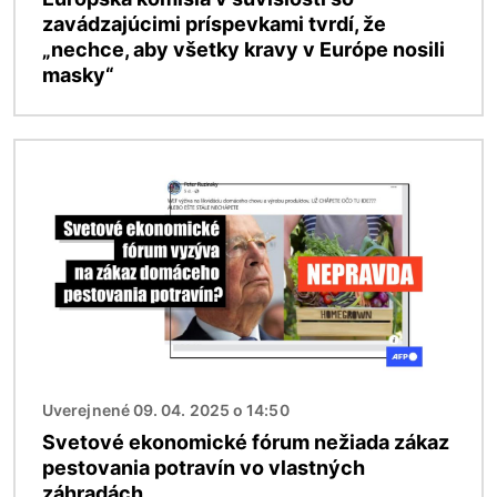
zavádzajúcimi príspevkami tvrdí, že
„nechce, aby všetky kravy v Európe nosili
masky“
Obrázok
Uverejnené 09. 04. 2025 o 14:50
Svetové ekonomické fórum nežiada zákaz
pestovania potravín vo vlastných
záhradách