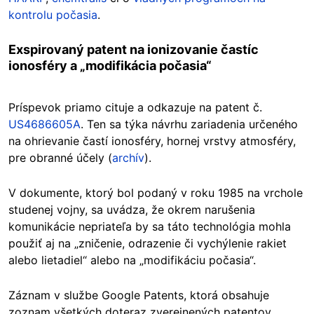
kontrolu počasia
.
Exspirovaný patent na ionizovanie častíc
ionosféry a „modifikácia počasia“
Príspevok priamo cituje a odkazuje na patent č.
US4686605A
. Ten sa týka návrhu zariadenia určeného
na ohrievanie častí ionosféry, hornej vrstvy atmosféry,
pre obranné účely (
archív
).
V dokumente, ktorý bol podaný v roku 1985 na vrchole
studenej vojny, sa uvádza, že okrem narušenia
komunikácie nepriateľa by sa táto technológia mohla
použiť aj na „zničenie, odrazenie či vychýlenie rakiet
alebo lietadiel“ alebo na „modifikáciu počasia“.
Záznam v službe Google Patents, ktorá obsahuje
zoznam všetkých doteraz zverejnených patentov,