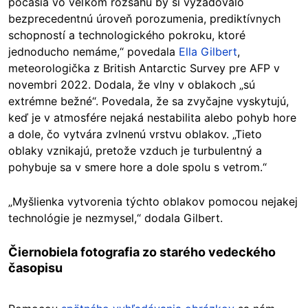
počasia vo veľkom rozsahu by si vyžadovalo
bezprecedentnú úroveň porozumenia, prediktívnych
schopností a technologického pokroku, ktoré
jednoducho nemáme,“ povedala
Ella Gilbert
,
meteorologička z British Antarctic Survey pre AFP v
novembri 2022. Dodala, že vlny v oblakoch „sú
extrémne bežné“. Povedala, že sa zvyčajne vyskytujú,
keď je v atmosfére nejaká nestabilita alebo pohyb hore
a dole, čo vytvára zvlnenú vrstvu oblakov. „Tieto
oblaky vznikajú, pretože vzduch je turbulentný a
pohybuje sa v smere hore a dole spolu s vetrom.“
„Myšlienka vytvorenia týchto oblakov pomocou nejakej
technológie je nezmysel,“ dodala Gilbert.
Čiernobiela fotografia zo starého vedeckého
časopisu