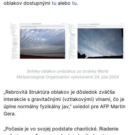
oblakov dostupnými
tu
alebo
tu
.
Image
Snímky oblakov undulatus zo stránky World
Meteorological Organization vyhotovené 24. júla 2024
„Rebrovitá štruktúra oblakov je dôsledok zväčša
interakcie s gravitačnými (vztlakovými) vlnami, čo je
úplne normálny fyzikálny jav,“ uviedol pre AFP Martin
Gera.
„Počasie je vo svojej podstate chaotické. Riadenie