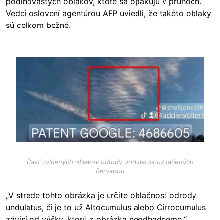
podlhovastých oblakov, ktoré sa opakujú v pruhoch.
Vedci oslovení agentúrou AFP uviedli, že takéto oblaky
sú celkom bežné
.
Image
Časť zvlnených oblakov odrody undulatus označených
červenou
„V strede tohto obrázka je určite oblačnosť odrody
undulatus, či je to už Altocumulus alebo Cirrocumulus
závisí od výšky, ktorú z obrázka neodhadneme,“