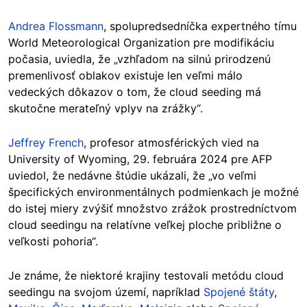
Andrea Flossmann
, spolupredsedníčka expertného tímu
World Meteorological Organization pre modifikáciu
počasia, uviedla, že „vzhľadom na silnú prirodzenú
premenlivosť oblakov existuje len veľmi málo
vedeckých dôkazov o tom, že cloud seeding má
skutočne merateľný vplyv na zrážky“.
Jeffrey French
, profesor atmosférických vied na
University of Wyoming, 29. februára 2024 pre AFP
uviedol, že nedávne štúdie ukázali, že „vo veľmi
špecifických environmentálnych podmienkach je možné
do istej miery zvýšiť množstvo zrážok prostredníctvom
cloud seedingu na relatívne veľkej ploche približne o
veľkosti pohoria“.
Je známe, že niektoré krajiny testovali metódu cloud
seedingu na svojom území, napríklad
Spojené štáty
,