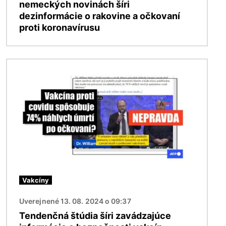
nemeckých novinách šíri
dezinformácie o rakovine a očkovaní
proti koronavírusu
Obrázok
Vakcíny
Uverejnené 13. 08. 2024 o 09:37
Tendenčná štúdia šíri zavádzajúce