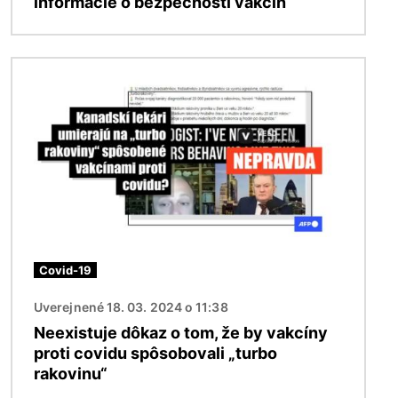
informácie o bezpečnosti vakcín
Obrázok
Covid-19
Uverejnené 18. 03. 2024 o 11:38
Neexistuje dôkaz o tom, že by vakcíny
proti covidu spôsobovali „turbo
rakovinu“