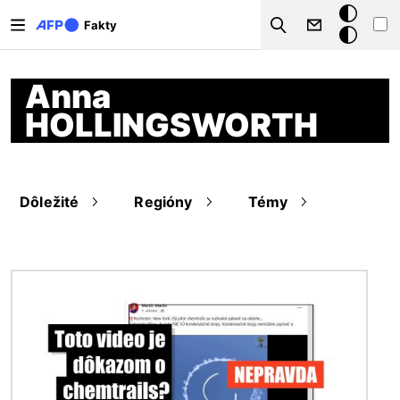
Skočiť na hlavný obsah
Tmavý
Fakty
Search
režim
Anna
HOLLINGSWORTH
Dôležité
Regióny
Témy
Obrázok