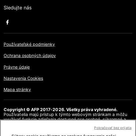
Sledujte nás
Používateľské podmienky
Ochrana osobných údajov
Právne údaje
Nastavenia Cookies
Mapa stránky
Copyright © AFP 2017-2026. Všetky práva vyhradené.
Používatelia majú prístup k týmto webovým stránkam a môžu
využívať funkcie zdieľania dostupné pre osobné, súkromné a
nekomerčné účely. Akékoľvek iné použitie, najmä akákoľvek
Pokračovať bez prijatia
reprodukcia, komunikácia pre verejnosť alebo distribúcia
obsahu tejto webovej stránky, či už v celku alebo čiastočne, na