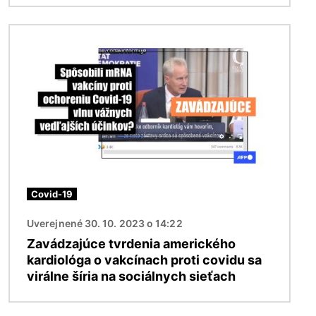
Obrázok
Covid-19
Uverejnené 30. 10. 2023 o 14:22
Zavádzajúce tvrdenia amerického
kardiológa o vakcínach proti covidu sa
virálne šíria na sociálnych sieťach