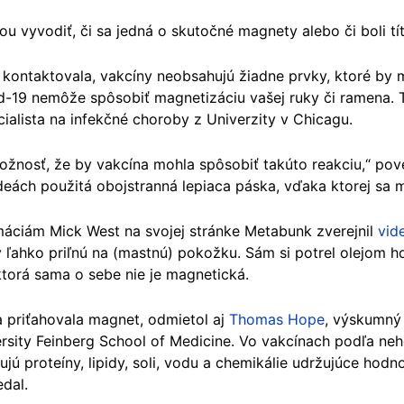
u vyvodiť, či sa jedná o skutočné magnety alebo či boli tí
kontaktovala, vakcíny neobsahujú žiadne prvky, ktoré by 
d-19 nemôže spôsobiť magnetizáciu vašej ruky či ramena. 
cialista na infekčné choroby z Univerzity v Chicagu.
ožnosť, že by vakcína mohla spôsobiť takúto reakciu,“ pov
deách použitá obojstranná lepiaca páska, vďaka ktorej sa ma
máciám Mick West na svojej stránke Metabunk zverejnil
vid
ľahko priľnú na (mastnú) pokožku. Sám si potrel olejom hor
ktorá sama o sebe nie je magnetická.
 priťahovala magnet, odmietol aj
Thomas Hope
, výskumný
rsity Feinberg School of Medicine. Vo vakcínach podľa neho
ú proteíny, lipidy, soli, vodu a chemikálie udržujúce hodno
dal.