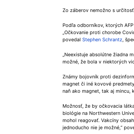
Zo záberov nemožno s určitosťo
Podľa odborníkov, ktorých AFP 
„Očkovanie proti chorobe Covi
povedal
Stephen Schrantz
, špe
„Neexistuje absolútne žiadna m
možné, že bola v niektorých vi
Známy bojovník proti dezinfor
magnet či iné kovové predmety 
naň ako magnet, tak aj mincu, 
Možnosť, že by očkovacia látka
biológie na Northwestern Unive
mohol reagovať. Vakcíny obsahuj
jednoducho nie je možné,“ pove