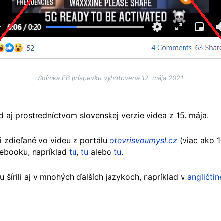
Snímka FB príspevku vyhotovená 12. mája 2021
d aj prostredníctvom slovenskej verzie videa z 15. mája.
i zdieľané vo videu z portálu
otevrisvoumysl.cz
(viac ako 1
cebooku, napríklad
tu
,
tu
alebo
tu
.
šírili aj v mnohých ďalších jazykoch, napríklad v
angličtin