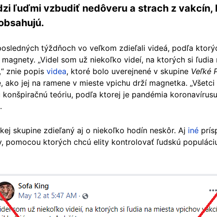
zi ľuďmi vzbudiť nedôveru a strach z vakcín, 
obsahujú.
v posledných týždňoch vo veľkom zdieľali videá, podľa ktor
 magnety. „Videl som už niekoľko videí, na ktorých si ľudia
,“ znie popis
videa
, ktoré bolo uverejnené v skupine
Veľké 
e, ako jej na ramene v mieste vpichu drží magnetka. „Všetci
konšpiračnú teóriu, podľa ktorej je pandémia koronavírusu
.
kej skupine zdieľaný aj o niekoľko hodín neskôr. Aj
iné
prís
, pomocou ktorých chcú elity kontrolovať ľudskú populáci