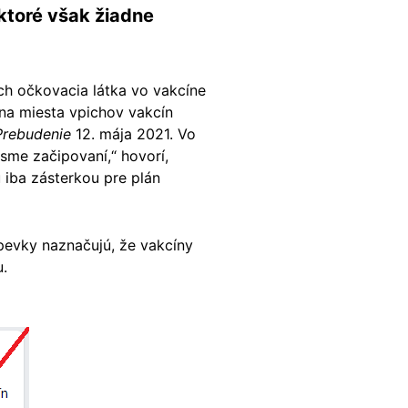
ktoré však žiadne
ých očkovacia látka vo vakcíne
 na miesta vpichov vakcín
Prebudenie
12. mája 2021. Vo
 sme začipovaní,“ hovorí,
 iba zásterkou pre plán
pevky naznačujú, že vakcíny
u.