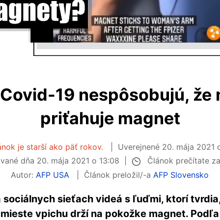
 Covid-19 nespôsobujú, že
priťahuje magnet
ánok je starší ako päť rokov.
Uverejnené
20. mája 2021 
Článok prečítate z
ované dňa
20. mája 2021 o 13:08
Autor:
AFP USA
Článok preložil/-a
AFP Slovensko
 sociálnych sieťach videá s ľuďmi, ktorí tvrdia
 mieste vpichu drží na pokožke magnet. Podľa