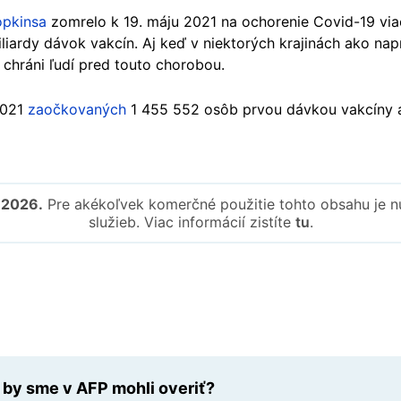
opkinsa
zomrelo k 19. máju 2021 na ochorenie Covid-19 viac
iardy dávok vakcín. Aj keď v niektorých krajinách ako napr
 chráni ľudí pred touto chorobou.
2021
zaočkovaných
1 455 552 osôb prvou dávkou vakcíny 
-2026.
Pre akékoľvek komerčné použitie tohto obsahu je nu
služieb. Viac informácií zistíte
tu
.
ú by sme v AFP mohli overiť?