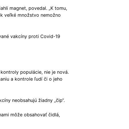
iahli magnet, povedal. „K tomu,
Tak veľké množstvo nemožno
vané vakcíny proti Covid-19
kontroly populácie, nie je nová.
niu a kontrole ľudí či o jeho
kcíny neobsahujú žiadny „čip“.
ínami môže obsahovať čidlá,