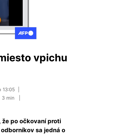
 miesto vpichu
o 13:05
a 3 min
, že po očkovaní proti
 odborníkov sa jedná o