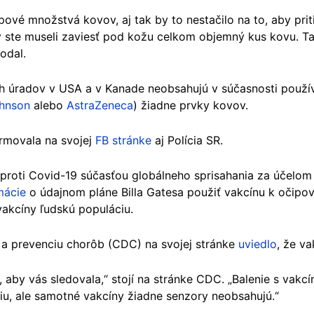
ové množstvá kovov, aj tak by to nestačilo na to, aby prit
y ste museli zaviesť pod kožu celkom objemný kus kovu. 
odal.
ch úradov v USA a v Kanade neobsahujú v súčasnosti použí
hnson
alebo
AstraZeneca
) žiadne prvky kovov.
ormovala na svojej
FB stránke
aj Polícia SR.
 proti Covid-19 súčasťou globálneho sprisahania za účelom 
mácie
o údajnom pláne Billa Gatesa použiť vakcínu k očipova
kcíny ľudskú populáciu.
 a prevenciu chorôb (CDC) na svojej stránke
uviedlo
, že va
, aby vás sledovala,“ stojí na stránke CDC. „Balenie s vakc
niu, ale samotné vakcíny žiadne senzory neobsahujú.“