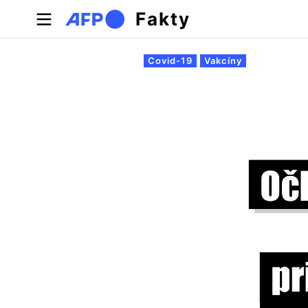
Skočiť na hlavný obsah
Fakty
Primárne karty
Covid-19
Vakcíny