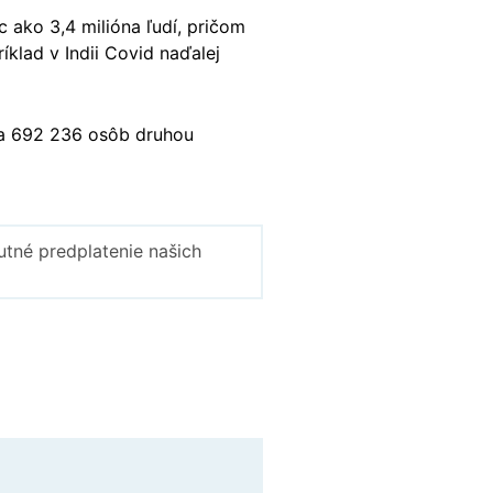
 ako 3,4 milióna ľudí, pričom
íklad v Indii Covid naďalej
a 692 236 osôb druhou
tné predplatenie našich