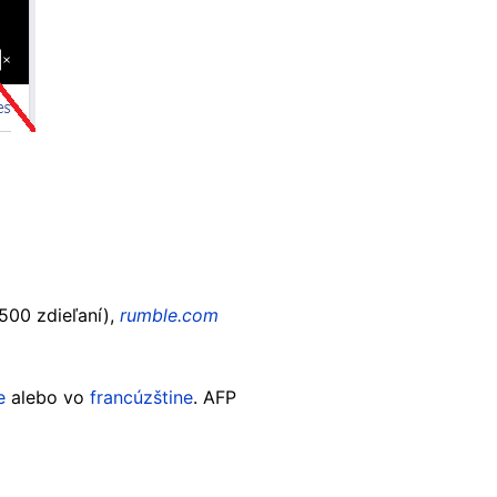
500 zdieľaní),
rumble.com
e
alebo vo
francúzštine
. AFP