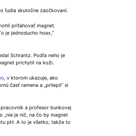
to ľudia skutočne zaočkovaní.
mohli priťahovať magnet.
To je jednoducho hoax,“
edal Schrantz. Podľa neho je
gnet prichytil na koži.
eo
, v ktorom ukazuje, ako
nú časť ramena a „prilepil“ si
 pracovník a profesor bunkovej
 „nie je nič, na čo by magnet
tu pH. A to je všetko, takže to