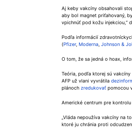
Aj keby vakcíny obsahovali stop
aby bol magnet priťahovaný, b
vpichnúť pod kožu injekciou,“ d
Podľa informácií zdravotnícky
(
Pfizer
,
Moderna
,
Johnson & Jo
O tom, že sa jedná o hoax, inf
Teória, podľa ktorej sú vakcíny
AFP už vlani vyvrátila
dezinfor
plánoch
zredukovať
pomocou va
Americké centrum pre kontrolu
„Vláda nepoužíva vakcíny na to
ktoré ju chránia proti odcudze