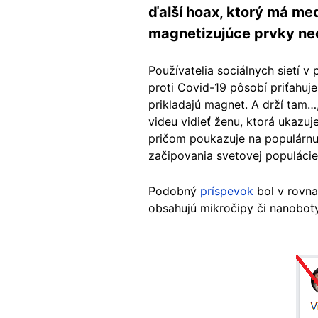
ďalší hoax, ktorý má med
magnetizujúce prvky ne
Používatelia sociálnych sietí 
proti Covid-19 pôsobí priťahuje
prikladajú magnet. A drží tam…
videu vidieť ženu, ktorá ukazuj
pričom poukazuje na populárnu 
začipovania svetovej populácie
Podobný
príspevok
bol v rovna
obsahujú mikročipy či nanoboty
Image