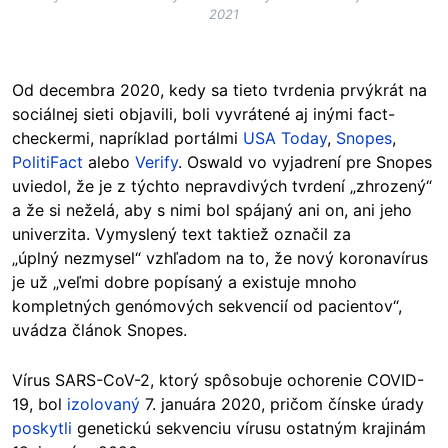
2021
Od decembra 2020, kedy sa tieto tvrdenia prvýkrát na
sociálnej sieti objavili, boli vyvrátené aj inými fact-
checkermi, napríklad portálmi
USA Today
,
Snopes
,
PolitiFact
alebo
Verify
. Oswald vo vyjadrení pre Snopes
uviedol, že je z týchto nepravdivých tvrdení „zhrozený“
a že si neželá, aby s nimi bol spájaný ani on, ani jeho
univerzita. Vymyslený text taktiež označil za
„úplný nezmysel“ vzhľadom na to, že nový koronavírus
je už „veľmi dobre popísaný a existuje mnoho
kompletných genómových sekvencií od pacientov“,
uvádza článok Snopes.
Vírus SARS-CoV-2, ktorý spôsobuje ochorenie COVID-
19, bol
izolovaný
7. januára 2020, pričom čínske úrady
poskytli
genetickú sekvenciu vírusu ostatným krajinám