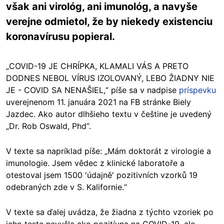
však ani virológ, ani imunológ, a navyše
verejne odmietol, že by niekedy existenciu
koronavírusu popieral.
„COVID-19 JE CHRÍPKA, KLAMALI VÁS A PRETO
DODNES NEBOL VÍRUS IZOLOVANÝ, LEBO ŽIADNY NIE
JE - COVID SA NENAŠIEL,“ píše sa v nadpise
príspevku
uverejnenom 11. januára 2021 na FB stránke Biely
Jazdec. Ako autor dlhšieho textu v češtine je uvedený
„Dr. Rob Oswald, Phd“.
V texte sa napríklad píše: „Mám doktorát z virologie a
imunologie. Jsem vědec z klinické laboratoře a
otestoval jsem 1500 ′údajně′ pozitivních vzorků 19
odebraných zde v S. Kalifornie.“
V texte sa ďalej uvádza, že žiadna z týchto vzoriek po