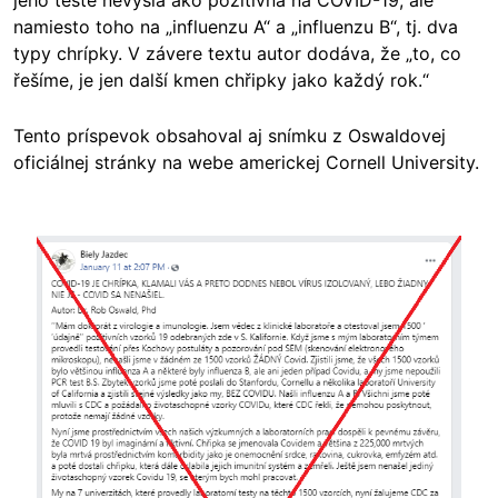
jeho teste nevyšla ako pozitívna na COVID-19, ale
namiesto toho na „influenzu A“ a „influenzu B“, tj. dva
typy chrípky. V závere textu autor dodáva, že „to, co
řešíme, je jen další kmen chřipky jako každý rok.“
Tento príspevok obsahoval aj snímku z Oswaldovej
oficiálnej stránky na webe americkej Cornell University.
Image