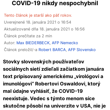
COVID-19 nikdy nespochybnil
Tento článok je starší ako päť rokov.
Uverejnené
18. januára 2021 o 16:54
Aktualizované dňa
18. januára 2021 o 16:56
Článok prečítate za 2 min
Autor:
Max BIEDERBECK
,
AFP Nemecko
Článok preložil/-a
Robert BARCA
,
AFP Slovensko
Stovky slovenských používateľov
sociálnych sietí zdieľali začiatkom januára
text pripisovaný americkému „virológovi a
imunológovi“ Robertovi Oswaldovi, ktorý
mal údajne vyhlásiť, že COVID-19
neexistuje. Vedec s týmto menom síce
skutočne pôsobí na univerzite v USA, nie je