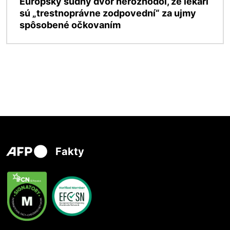
Európsky súdny dvor nerozhodol, že lekári
sú „trestnoprávne zodpovední“ za ujmy
spôsobené očkovaním
Fakty