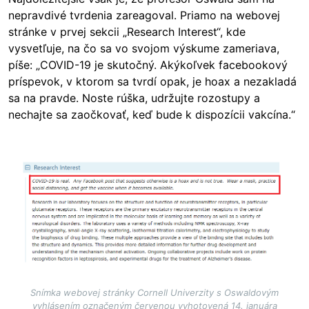
nepravdivé tvrdenia zareagoval. Priamo na webovej
stránke v prvej sekcii „Research Interest“, kde
vysvetľuje, na čo sa vo svojom výskume zameriava,
píše: „COVID-19 je skutočný. Akýkoľvek facebookový
príspevok, v ktorom sa tvrdí opak, je hoax a nezakladá
sa na pravde. Noste rúška, udržujte rozostupy a
nechajte sa zaočkovať, keď bude k dispozícii vakcína.“
Image
Snímka webovej stránky Cornell Univerzity s Oswaldovým
vyhlásením označeným červenou vyhotovená 14. januára