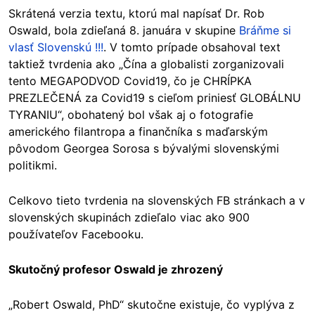
Skrátená verzia textu, ktorú mal napísať Dr. Rob
Oswald, bola zdieľaná 8. januára v skupine
Bráňme si
vlasť Slovenskú !!!
. V tomto prípade obsahoval text
taktiež tvrdenia ako „Čína a globalisti zorganizovali
tento MEGAPODVOD Covid19, čo je CHRÍPKA
PREZLEČENÁ za Covid19 s cieľom priniesť GLOBÁLNU
TYRANIU“, obohatený bol však aj o fotografie
amerického filantropa a finančníka s maďarským
pôvodom Georgea Sorosa s bývalými slovenskými
politikmi.
Celkovo tieto tvrdenia na slovenských FB stránkach a v
slovenských skupinách zdieľalo viac ako 900
používateľov Facebooku.
Skutočný profesor Oswald je zhrozený
„Robert Oswald, PhD“ skutočne existuje, čo vyplýva z