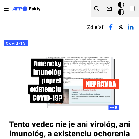
Skočiť na hlavný obsah
Tmavý
Fakty
Search
režim
Primárne karty
Zdieľať
Covid-19
Tento vedec nie je ani virológ, ani
imunológ, a existenciu ochorenia