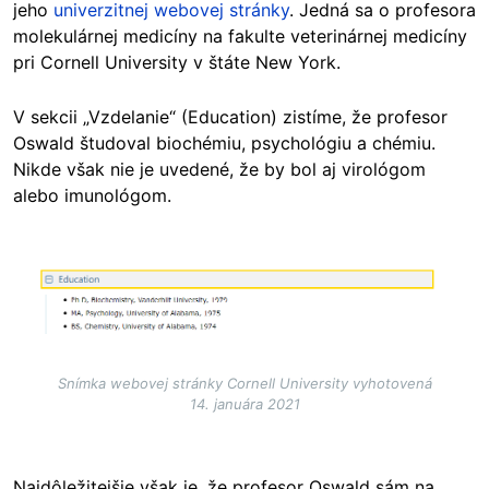
jeho
univerzitnej webovej stránky
. Jedná sa o profesora
molekulárnej medicíny na fakulte veterinárnej medicíny
pri Cornell University v štáte New York.
V sekcii „Vzdelanie“ (Education) zistíme, že profesor
Oswald študoval biochémiu, psychológiu a chémiu.
Nikde však nie je uvedené, že by bol aj virológom
alebo imunológom.
Image
Snímka webovej stránky Cornell University vyhotovená
14. januára 2021
Najdôležitejšie však je, že profesor Oswald sám na