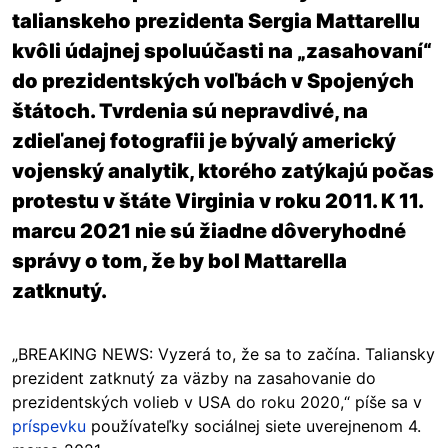
talianskeho prezidenta Sergia Mattarellu
kvôli údajnej spoluúčasti na „zasahovaní“
do prezidentských voľbách v Spojených
štátoch. Tvrdenia sú nepravdivé, na
zdieľanej fotografii je bývalý americký
vojenský analytik, ktorého zatýkajú počas
protestu v štáte Virginia v roku 2011. K 11.
marcu 2021 nie sú žiadne dôveryhodné
správy o tom, že by bol Mattarella
zatknutý.
„BREAKING NEWS: Vyzerá to, že sa to začína. Taliansky
prezident zatknutý za väzby na zasahovanie do
prezidentských volieb v USA do roku 2020,“ píše sa v
príspevku
používateľky sociálnej siete uverejnenom 4.