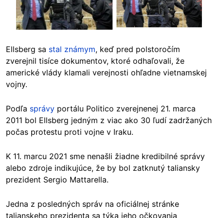
Ellsberg sa
stal známym
, keď pred polstoročím
zverejnil tisíce dokumentov, ktoré odhaľovali, že
americké vlády klamali verejnosti ohľadne vietnamskej
vojny.
Podľa
správy
portálu Politico zverejnenej 21. marca
2011 bol Ellsberg jedným z viac ako 30 ľudí zadržaných
počas protestu proti vojne v Iraku.
K 11. marcu 2021 sme nenašli žiadne kredibilné správy
alebo zdroje indikujúce, že by bol zatknutý taliansky
prezident Sergio Mattarella.
Jedna z posledných správ na oficiálnej stránke
talianskeho prezidenta sa týka jeho očkovania