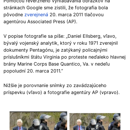
Pomocou reverzného vyhľadávania obrázkov na
stránkach Google sme zistili, že fotografia bola
pôvodne
zverejnená
20. marca 2011 tlačovou
agentúrou Associated Press (AP).
V popise fotografie sa píše: „Daniel Ellsberg, vľavo,
bývalý vojenský analytik, ktorý v roku 1971 zverejnil
dokumenty Pentagónu, je zatýkaný policajnými
príslušníkmi štátu Virginia po proteste neďaleko hlavnej
brány Marine Corps Base Quantico, Va. v nedeľu
popoludní 20. marca 2011.“
Nižšie je porovnanie snímky zo zavádzajúceho
príspevku (vľavo) a fotografie agentúry AP (vpravo).
Image