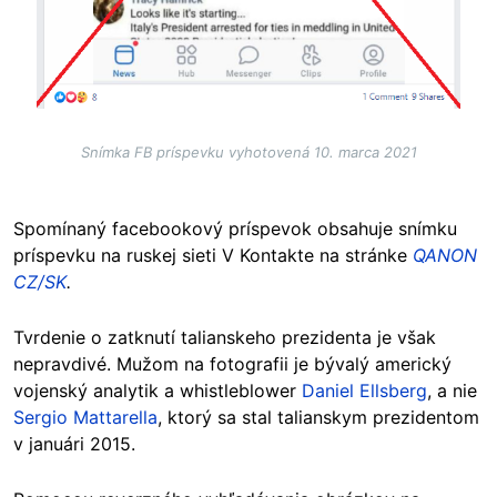
Snímka FB príspevku vyhotovená 10. marca 2021
Spomínaný facebookový príspevok obsahuje snímku
príspevku na ruskej sieti V Kontakte na stránke
QANON
CZ/SK
.
Tvrdenie o zatknutí talianskeho prezidenta je však
nepravdivé. Mužom na fotografii je bývalý americký
vojenský analytik a whistleblower
Daniel Ellsberg
, a nie
Sergio Mattarella
, ktorý sa stal talianskym prezidentom
v januári 2015.