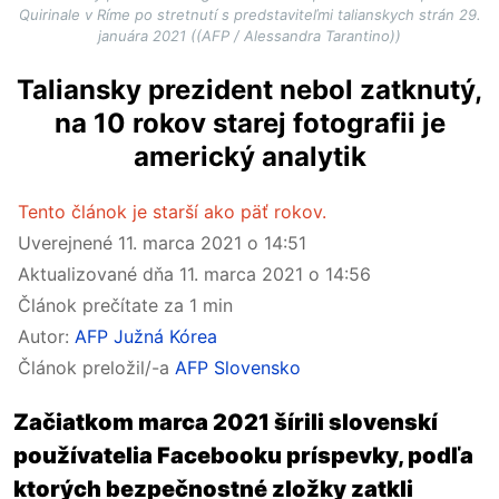
Quirinale v Ríme po stretnutí s predstaviteľmi talianskych strán 29.
januára 2021 ((AFP / Alessandra Tarantino))
Taliansky prezident nebol zatknutý,
na 10 rokov starej fotografii je
americký analytik
Tento článok je starší ako päť rokov.
Uverejnené
11. marca 2021 o 14:51
Aktualizované dňa
11. marca 2021 o 14:56
Článok prečítate za 1 min
Autor:
AFP Južná Kórea
Článok preložil/-a
AFP Slovensko
Začiatkom marca 2021 šírili slovenskí
používatelia Facebooku príspevky, podľa
ktorých bezpečnostné zložky zatkli